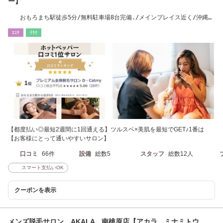
ー】
おもろまち駅徒歩5分/無料駐車場8台完備./メインプレイス近く/沖縄県
エステ組合加盟店
ｴｽﾃ
ﾘﾗｸ
【都度払い◎最短2週間に1回通える】ツルスベ×美肌を最短でGET♪1番は
【お客様にとって通いやすいサロン】
口コミ
66件
設備
総数5
スタッフ
総数12人
スマート支払いOK
クーポンを表示
メンズ脱毛サロン AKALA 南桃原店【アカラ ミナミトウ