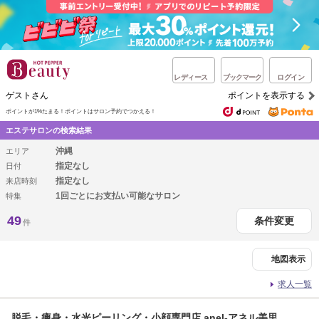
レディース
ブックマーク
ログイン
ゲストさん
ポイントを表示する
ポイントが1%たまる！
ポイントはサロン予約でつかえる！
エステサロンの検索結果
沖縄
エリア
指定なし
日付
指定なし
来店時刻
1回ごとにお支払い可能なサロン
特集
49
条件変更
件
地図表示
求人一覧
脱毛・痩身・水光ピーリング・小顔専門店 anel-アネル美里