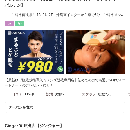
バルテン】
沖縄市南桃原4-18-16 2F 沖縄南インターから車で5分 沖縄市メンズ
脱毛 男性脱毛
ｴｽﾃ
ﾘﾗｸ
【最新ひげ脱毛技術導入☆メンズ脱毛専門店】初めての方でも通いやすい♪パ
ートナーへのプレゼントにも！
口コミ
119件
設備
総数2
スタッフ
総数2人
クーポンを表示
Ginger 宜野湾店【ジンジャー】