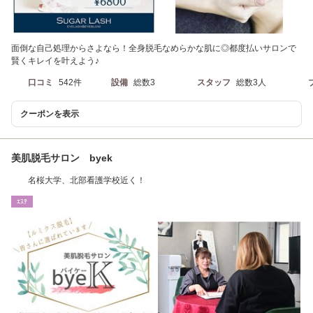
面倒な自己処理からさよなら！全身脱毛なめらかな肌に◎都度払いサロンで
賢くキレイを叶えよう♪
口コミ
542件
設備
総数3
スタッフ
総数3人
クーポンを表示
美肌脱毛サロン byek
名桜大学、北部看護学校近く！
ｴｽﾃ