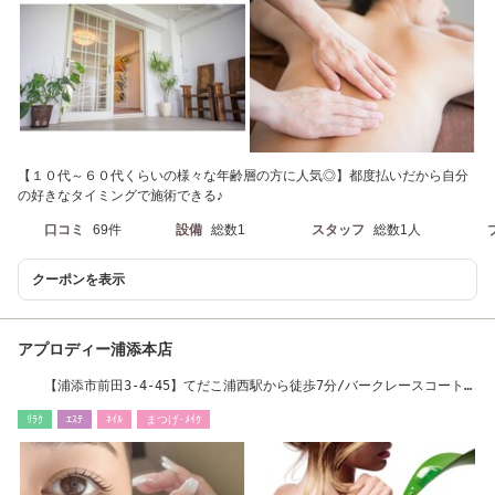
【１０代～６０代くらいの様々な年齢層の方に人気◎】都度払いだから自分
の好きなタイミングで施術できる♪
口コミ
69件
設備
総数1
スタッフ
総数1人
クーポンを表示
アプロディー浦添本店
【浦添市前田3-4-45】てだこ浦西駅から徒歩7分/バークレースコートよ
り車で2分
ﾘﾗｸ
ｴｽﾃ
ﾈｲﾙ
まつげ･ﾒｲｸ