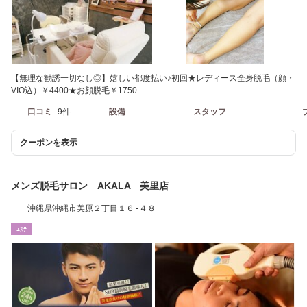
【無理な勧誘一切なし◎】嬉しい都度払い♪初回★レディース全身脱毛（顔・
VIO込）￥4400★お顔脱毛￥1750
口コミ
9件
設備
-
スタッフ
-
クーポンを表示
メンズ脱毛サロン AKALA 美里店
沖縄県沖縄市美原２丁目１６-４８
ｴｽﾃ