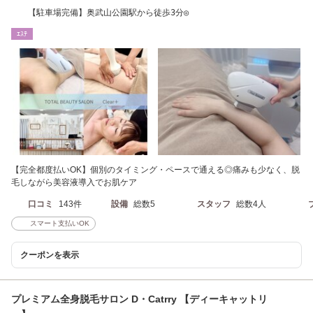
【駐車場完備】奥武山公園駅から徒歩3分◎
ｴｽﾃ
【完全都度払いOK】個別のタイミング・ペースで通える◎痛みも少なく、脱
毛しながら美容液導入でお肌ケア
口コミ
143件
設備
総数5
スタッフ
総数4人
スマート支払いOK
クーポンを表示
プレミアム全身脱毛サロン D・Catrry 【ディーキャットリ