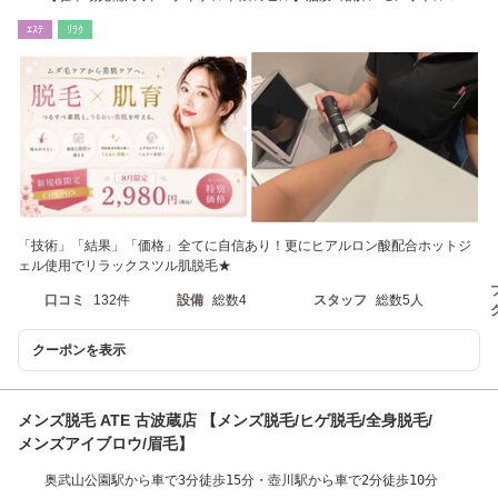
国発ピーリング
ｴｽﾃ
ﾘﾗｸ
「技術」「結果」「価格」全てに自信あり！更にヒアルロン酸配合ホットジ
ェル使用でリラックスツル肌脱毛★
口コミ
132件
設備
総数4
スタッフ
総数5人
クーポンを表示
メンズ脱毛 ATE 古波蔵店 【メンズ脱毛/ヒゲ脱毛/全身脱毛/
メンズアイブロウ/眉毛】
奥武山公園駅から車で3分徒歩15分・壺川駅から車で2分徒歩10分