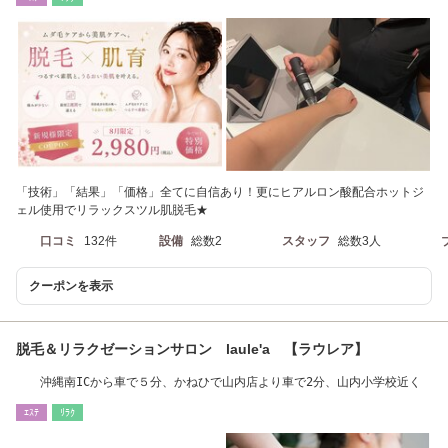
「技術」「結果」「価格」全てに自信あり！更にヒアルロン酸配合ホットジ
ェル使用でリラックスツル肌脱毛★
口コミ
132件
設備
総数2
スタッフ
総数3人
クーポンを表示
脱毛＆リラクゼーションサロン laule'a 【ラウレア】
沖縄南ICから車で５分、かねひで山内店より車で2分、山内小学校近く
ｴｽﾃ
ﾘﾗｸ