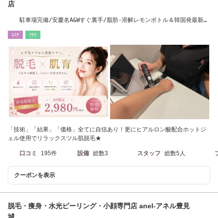
店
駐車場完備/安慶名A&Wすぐ裏手/脂肪-溶解レモンボトル＆韓国発最新ピ
ーリング導入！
ｴｽﾃ
ﾘﾗｸ
「技術」「結果」「価格」全てに自信あり！更にヒアルロン酸配合ホットジ
ェル使用でリラックスツル肌脱毛★
口コミ
195件
設備
総数3
スタッフ
総数5人
クーポンを表示
脱毛・痩身・水光ピーリング・小顔専門店 anel-アネル豊見
城