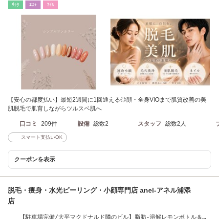
ﾘﾗｸ
ｴｽﾃ
ﾈｲﾙ
【安心の都度払い】最短2週間に1回通える◎顔・全身VIOまで肌質改善の美
肌脱毛で肌育しながらツルスベ肌へ
口コミ
209件
設備
総数2
スタッフ
総数2人
スマート支払いOK
クーポンを表示
脱毛・痩身・水光ピーリング・小顔専門店 anel-アネル浦添
店
【駐車場完備/大平マクドナルド隣のビル】脂肪-溶解レモンボトル＆韓