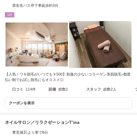
喜友名バス停下車徒歩約3分
ｴｽﾃ
【人気！ワキ脱毛がいつでも￥500】刺激の少ないコラーゲン美肌脱毛♪都度
払い制でお試し脱毛にもオススメ◎
口コミ
114件
設備
総数2
スタッフ
総数2人
クーポンを表示
ネイルサロン／リラクゼーションT’ina
豊見城ICより車で6分