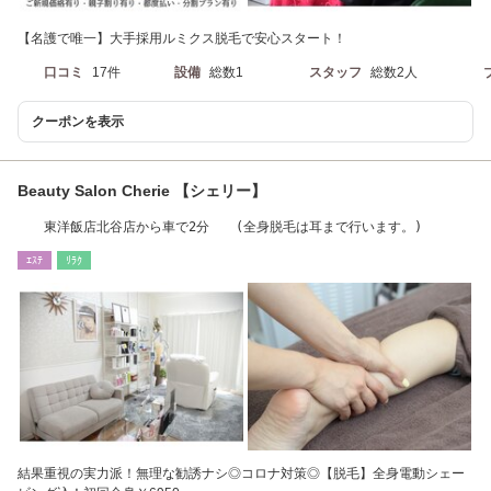
【名護で唯一】大手採用ルミクス脱毛で安心スタート！
口コミ
17件
設備
総数1
スタッフ
総数2人
クーポンを表示
Beauty Salon Cherie 【シェリー】
東洋飯店北谷店から車で2分 (全身脱毛は耳まで行います。)
ｴｽﾃ
ﾘﾗｸ
結果重視の実力派！無理な勧誘ナシ◎コロナ対策◎【脱毛】全身電動シェー