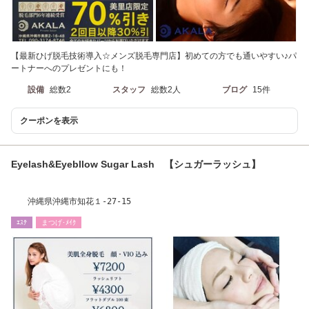
【最新ひげ脱毛技術導入☆メンズ脱毛専門店】初めての方でも通いやすい♪パ
ートナーへのプレゼントにも！
設備
総数2
スタッフ
総数2人
ブログ
15件
クーポンを表示
Eyelash&Eyebllow Sugar Lash 【シュガーラッシュ】
沖縄県沖縄市知花１-27-15
ｴｽﾃ
まつげ･ﾒｲｸ