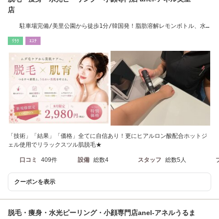
店
駐車場完備/美里公園から徒歩1分/韓国発！脂肪溶解レモンボトル、水
光ピーリング導入
ﾘﾗｸ
ｴｽﾃ
「技術」「結果」「価格」全てに自信あり！更にヒアルロン酸配合ホットジ
ェル使用でリラックスツル肌脱毛★
口コミ
409件
設備
総数4
スタッフ
総数5人
クーポンを表示
脱毛・痩身・水光ピーリング・小顔専門店anel-アネルうるま