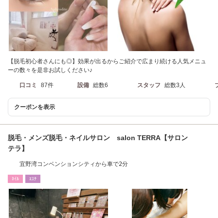
【脱毛初心者さんにも◎】効果が出るからご紹介で広まり続ける人気メニュ
ーの数々を是非お試しください♪
口コミ
87件
設備
総数6
スタッフ
総数3人
クーポンを表示
脱毛・メンズ脱毛・ネイルサロン salon TERRA【サロン
テラ】
宜野湾コンベンションシティから車で2分
ﾈｲﾙ
ｴｽﾃ