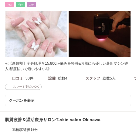
ﾈｲﾙ
ﾘﾗｸ
ｴｽﾃ
≪【新規割】全身脱毛￥15,800≫痛みを軽減&お肌にも優しい最新マシン導
入!都度払いで通いやすい◎
口コミ
30件
設備
総数4
スタッフ
総数5人
スマート支払いOK
クーポンを表示
肌質改善＆温活痩身サロンT-skin salon Okinawa
旭橋駅徒歩10分