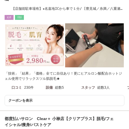
【店舗前駐車場有】★名嘉地ICから車で１分/ [豊見城／糸満／八重瀬／
南城市]
ｴｽﾃ
ﾘﾗｸ
「技術」「結果」「価格」全てに自信あり！更にヒアルロン酸配合ホットジ
ェル使用でリラックスツル肌脱毛★
口コミ
230件
設備
総数5
スタッフ
総数3人
クーポンを表示
都度払いサロン Clear＋ 小禄店【クリアプラス】脱毛/フェ
イシャル/痩身/バストケア