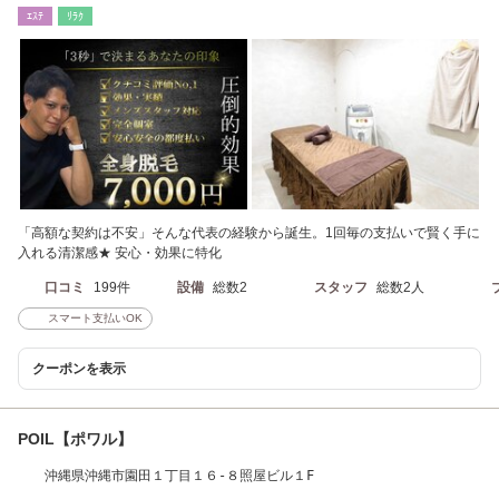
ｴｽﾃ
ﾘﾗｸ
「高額な契約は不安」そんな代表の経験から誕生。1回毎の支払いで賢く手に
入れる清潔感★ 安心・効果に特化
口コミ
199件
設備
総数2
スタッフ
総数2人
スマート支払いOK
クーポンを表示
POIL【ポワル】
沖縄県沖縄市園田１丁目１６-８照屋ビル１F