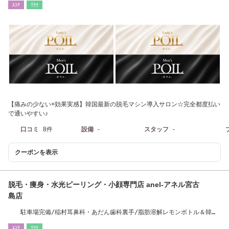
ｴｽﾃ
ﾘﾗｸ
【痛みの少ない×効果実感】韓国最新の脱毛マシン導入サロン☆完全都度払い
で通いやすい♪
口コミ
8件
設備
-
スタッフ
-
クーポンを表示
脱毛・痩身・水光ピーリング・小顔専門店 anel-アネル宮古
島店
駐車場完備/稲村耳鼻科・あだん歯科裏手/脂肪溶解レモンボトル＆韓国
発ピーリング導入
ｴｽﾃ
ﾘﾗｸ