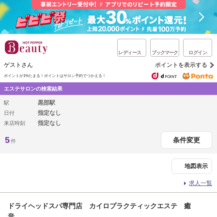
レディース
ブックマーク
ログイン
ゲストさん
ポイントを表示する
ポイントが1%たまる！
ポイントはサロン予約でつかえる！
エステサロンの検索結果
黒部駅
駅
指定なし
日付
指定なし
来店時刻
5
条件変更
件
地図表示
求人一覧
ドライヘッドスパ専門店 カイロプラクティックエステ 癒
音