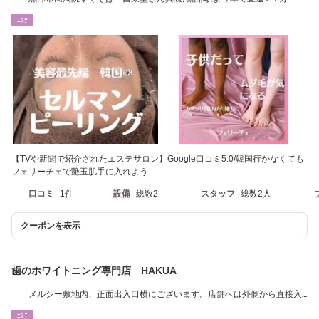
ｴｽﾃ
【TVや新聞で紹介されたエステサロン】Google口コミ5.0/韓国行かなくても
フェリーチェで艶玉肌手に入れよう
口コミ
1件
設備
総数2
スタッフ
総数2人
クーポンを表示
歯のホワイトニング専門店 HAKUA
メルシー敷地内、正面出入口横にございます。店舗へは外側から直接入
店いただけます
ｴｽﾃ