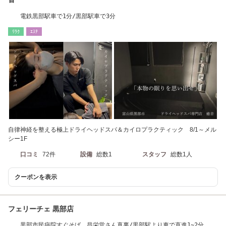
電鉄黒部駅車で1分/黒部駅車で3分
ﾘﾗｸ
ｴｽﾃ
自律神経を整える極上ドライヘッドスパ＆カイロプラクティック 8/1～メル
シー1F
口コミ
72件
設備
総数1
スタッフ
総数1人
クーポンを表示
フェリーチェ 黒部店
黒部市民病院すぐそば 昌栄堂さん真裏/黒部駅より車で直進1~2分