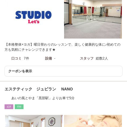
【本格整体×ヨガ】曜日替わりのレッスンで、楽しく健康的な体に♪初めての
方も気軽にチャレンジできます★
口コミ
7件
設備
-
スタッフ
総数2人
クーポンを表示
エステティック ジュビラン NANO
あいの風とやま「黒部駅」よりお車で5分
ｴｽﾃ
ﾘﾗｸ