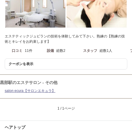
エステティックジュビランの技術を体験してみて下さい。熟練の【熟練の技
術とキレイをお約束します】
口コミ
11件
設備
総数2
スタッフ
総数1人
クーポンを表示
黒部駅のエステサロン - その他
salon ecura【サロンエキュラ】
1 / 1ページ
ヘアトップ