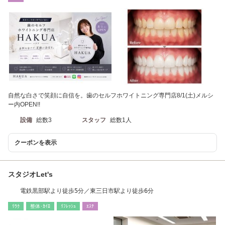
自然な白さで笑顔に自信を。歯のセルフホワイトニング専門店8/1(土)メルシ
ー内OPEN!!
設備
総数3
スタッフ
総数1人
クーポンを表示
スタジオLet's
電鉄黒部駅より徒歩5分／東三日市駅より徒歩6分
ﾘﾗｸ
整体･ｶｲﾛ
ﾘﾌﾚｯｼｭ
ｴｽﾃ