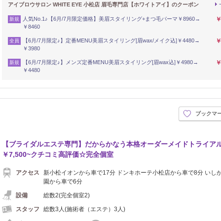
アイブロウサロン WHITE EYE 小松店 眉毛専門店【ホワイトアイ】のクーポン
人気No.1♪【6月/7月限定価格】美眉スタイリング+まつ毛パーマ￥8960→
￥
新規
￥8460
【6月/7月限定♪】定番MENU美眉スタイリング[眉wax/メイク込]￥4480→
￥
全員
￥3980
【6月/7月限定♪】メンズ定番MENU美眉スタイリング[眉wax込]￥4980→
￥
新規
￥4480
ブックマ
【ブライダルエステ専門】だからかなう本格オーダーメイドトライアル
￥7,500~クチコミ高評価☆完全個室
アクセス
新小松イオンから車で17分 ドンキホーテ小松店から車で8分 いし
園から車で6分
設備
総数2(完全個室2)
スタッフ
総数3人(施術者（エステ）3人)