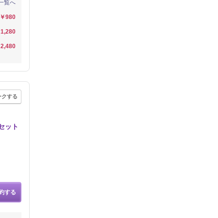
一覧へ
￥980
1,280
2,480
ークする
/セット
約する