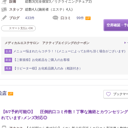
設備
総数3(完全個室3／リクライニングチェア2)
スタッフ
総数4人(施術者（エステ）4人)
ブログ
433件
口コミ
99件
UP
空席確認・予
スマート支払いOK
メディカルエステサロン アクティブエイジングのクーポン
メニュー悩まれたらコチラ！！(メニューによってお待ち頂く場合がございます)
全員
【ご新規様】お化粧品をご購入のお客様
新規
【リピーター様】お化粧品購入のみ（相談付き）
再来
松店
UP
ブックマ
【8/7予約可能◎】 圧倒的口コミ件数！丁寧な施術とカウンセリン
れています♪メンズ対応◎