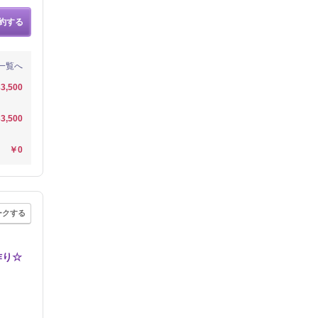
約する
一覧へ
3,500
3,500
￥0
ークする
作り☆