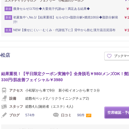
エステティックサロン フェアリー 小松店のクーポン
痩身セルゼロ70分◆大量発汗代謝up！満足ある結果◆
￥
新規
初夏集中＼No.1/【結果重視】セルゼロ×脂肪分解×燃焼100分◆脂肪分解発
￥1
新規
汗!
NEW【痩せにくい・むくみ・代謝低下に】背中から飲む漢方温活泥湿布
￥1
全員
小松店
ブックマ
結果重視！【平日限定クーポン実施中】全身脱毛￥980/メンズOK！髭
330円/肌改善フェイシャル￥3980
アクセス
小松駅から車で9分 新小松イオンから車で３分
設備
総数4(ベッド2／リクライニングチェア2)
スタッフ
総数4人(施術者（エステ）4人)
空席確認・予
ブログ
574件
口コミ
96件
UP