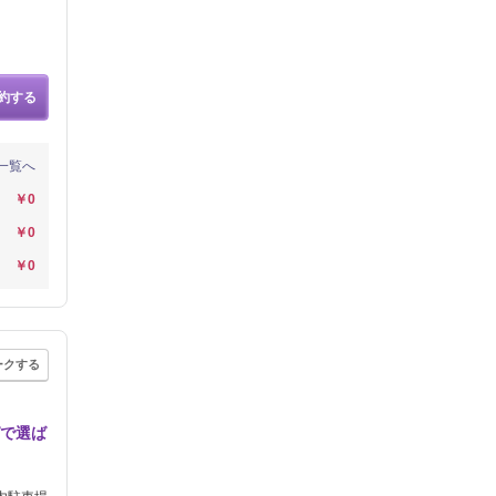
約する
一覧へ
￥0
￥0
￥0
ークする
グで選ば