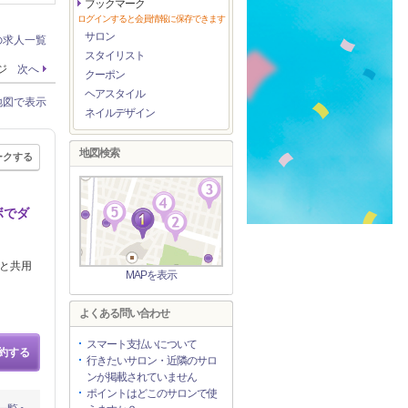
ブックマーク
ログインすると会員情報に保存できます
サロン
の求人一覧
スタイリスト
ージ
次へ
クーポン
ヘアスタイル
地図で表示
ネイルデザイン
地図検索
ークする
ボでダ
んと共用
MAPを表示
よくある問い合わせ
スマート支払いについて
約する
行きたいサロン・近隣のサロ
ンが掲載されていません
ポイントはどこのサロンで使