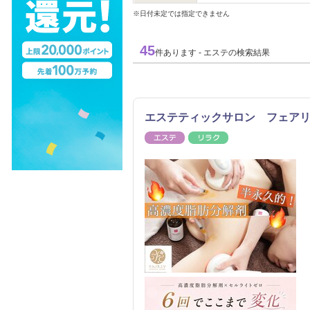
※日付未定では指定できません
45
件あります - エステの検索結果
エステティックサロン フェア
エステ
リラク