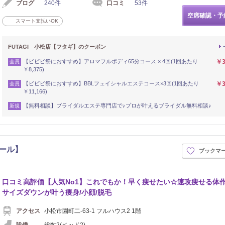
ブログ
240件
口コミ
53件
空席確認・予
スマート支払いOK
FUTAGI 小松店【フタギ】のクーポン
【ビビビ祭におすすめ】アロマフルボディ65分コース × 4回(1回あたり
￥3
全員
￥8,375)
【ビビビ祭におすすめ】BBLフェイシャルエステコース×3回(1回あたり
￥3
全員
￥11,166)
【無料相談】ブライダルエステ専門店で♪プロが叶えるブライダル無料相談♪
新規
クール】
ブックマ
イロ
口コミ高評価【人気No1】これでもか！早く痩せたい☆速攻痩せる体
サイズダウンが叶う痩身/小顔/脱毛
アクセス
小松市園町二-63-1 フルハウス2 1階
設備
総数2(ベッド2)