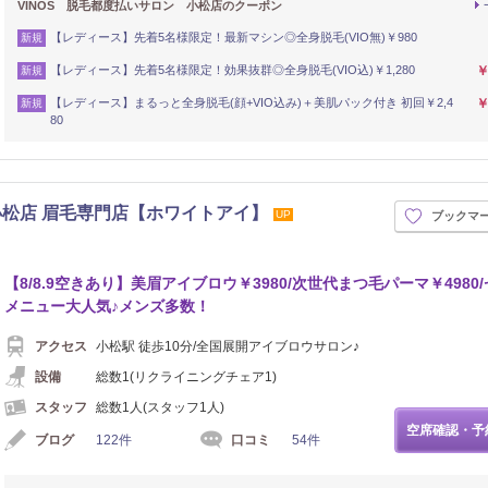
VINOS 脱毛都度払いサロン 小松店のクーポン
【レディース】先着5名様限定！最新マシン◎全身脱毛(VIO無)￥980
新規
【レディース】先着5名様限定！効果抜群◎全身脱毛(VIO込)￥1,280
￥
新規
【レディース】まるっと全身脱毛(顔+VIO込み)＋美肌パック付き 初回￥2,4
￥
新規
80
E 小松店 眉毛専門店【ホワイトアイ】
UP
ブックマ
【8/8.9空きあり】美眉アイブロウ￥3980/次世代まつ毛パーマ￥4980
メニュー大人気♪メンズ多数！
アクセス
小松駅 徒歩10分/全国展開アイブロウサロン♪
設備
総数1(リクライニングチェア1)
スタッフ
総数1人(スタッフ1人)
空席確認・予
ブログ
122件
口コミ
54件