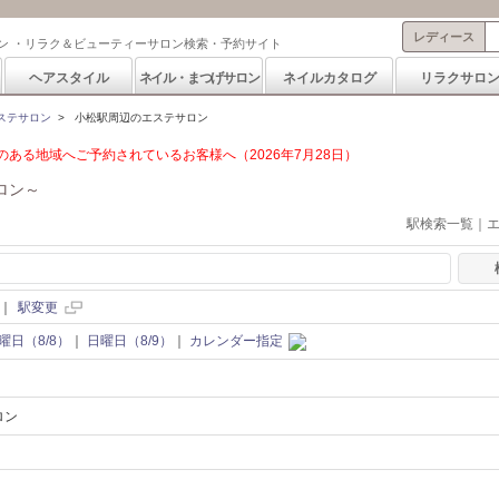
レディース
ン ・リラク＆ビューティーサロン検索・予約サイト
ヘアスタイル
ネイル・まつげサロン
ネイルカタログ
リラクサロ
ステサロン
>
小松駅周辺のエステサロン
ある地域へご予約されているお客様へ（2026年7月28日）
ロン～
駅検索一覧｜
｜
駅変更
曜日（8/8）
｜
日曜日（8/9）
｜
カレンダー指定
ロン