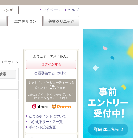
マイページ
ヘルプ
メンズ
ン
エステサロン
美容クリニック
ようこそ、ゲストさん。
エステサロン
ログインする
会員登録する（無料）
ホットペッパービューティーなら
1%
ポイントが
たまる！
ためたポイントをつかっておとく
にサロンをネット予約！
たまるポイントについて
つかえるサービス一覧
ポイント設定変更