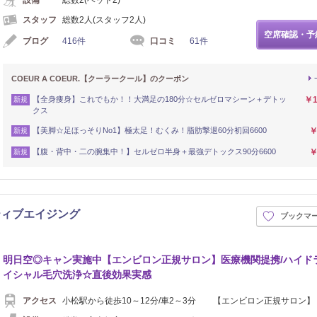
スタッフ
総数2人(スタッフ2人)
空席確認・予
ブログ
416件
口コミ
61件
COEUR A COEUR.【クーラークール】のクーポン
【全身痩身】これでもか！！大満足の180分☆セルゼロマシーン＋デトッ
￥1
新規
クス
【美脚☆足ほっそりNo1】極太足！むくみ！脂肪撃退60分初回6600
￥
新規
【腹・背中・二の腕集中！】セルゼロ半身＋最強デトックス90分6600
￥
新規
ティブエイジング
ブックマ
明日空◎キャン実施中【エンビロン正規サロン】医療機関提携/ハイド
イシャル毛穴洗浄☆直後効果実感
アクセス
小松駅から徒歩10～12分/車2～3分 【エンビロン正規サロン】