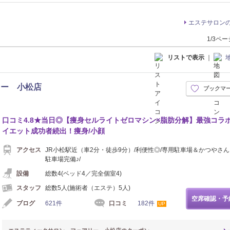
エステサロン
1/3ペ
リストで表示
｜
リー 小松店
ブックマ
口コミ4.8★当日◎【痩身セルライトゼロマシン×脂肪分解】最強コラ
イエット成功者続出！痩身/小顔
アクセス
JR小松駅近（車2分・徒歩9分）/利便性◎/専用駐車場＆かつやさ
駐車場完備♪/
設備
総数4(ベッド4／完全個室4)
スタッフ
総数5人(施術者（エステ）5人)
空席確認・予
ブログ
621件
口コミ
182件
UP