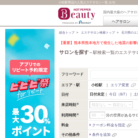
小松駅周辺の人気エステサロン一覧 (1/3)
国内最大級のヘアサロ
ヘアサロン
総合トップ
>
エステサロン検索トップ
>
石川県のエ
【重要】熊本県熊本地方で発生した地震の影響の
サロンを探す
～駅検索一覧のエステサ
フリーワード
エリア・駅
小松駅
｜
エリア変更
日付未定
｜
今日（8/7）
｜
土
日付
来店時刻
指定なし
〜
指定なし
利用時間
分の空席があるサ
料金
クーポン料金を指定
その他条件
条件を追加