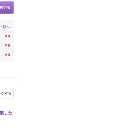
約する
一覧へ
￥0
￥0
￥0
ークする
卒業した