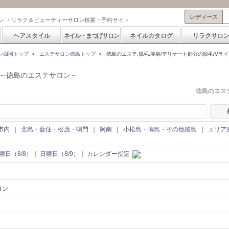
レディース
ン ・リラク＆ビューティーサロン検索・予約サイト
ヘアスタイル
ネイル・まつげサロン
ネイルカタログ
リラクサロ
ン四国トップ
>
エステサロン徳島トップ
>
徳島のエステ,脱毛,痩身/デリケート部分の脱毛/Vライン
～徳島のエステサロン～
徳島のエステ
市内
｜
北島・藍住・松茂・鳴門
｜
阿南
｜
小松島・鴨島・その他徳島
｜
エリア
曜日（8/8）
｜
日曜日（8/9）
｜
カレンダー指定
ロン