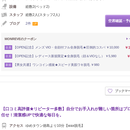
設備
総数2(ベッド2)
スタッフ
総数2人(スタッフ2人)
空席確認・予
ブログ
2件
UP
MONREVEのクーポン
【OPEN記念】メンズ VIO・全顔付フル全身脱毛★圧倒的コスパ ￥10,000
￥1
全員
【OPEN記念】レディース新規限定★全身脱毛（顔＆VIOなし） ￥5,980
￥
全員
【男女共通】ワンコイン感覚★スピード美肌ワキ脱毛 ￥980
新規
ブックマ
イロ
【口コミ高評価★リピーター多数】自分でお手入れが難しい箇所はプ
任せ！清潔感UPで快適な毎日を。
アクセス
ゆめタウン徳島より10分【wax脱毛】