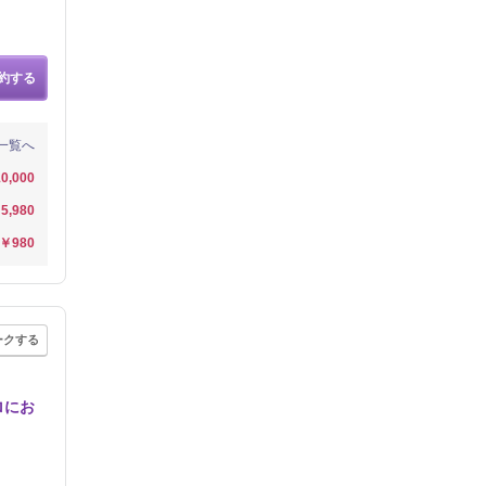
約する
一覧へ
0,000
5,980
￥980
ークする
ロにお