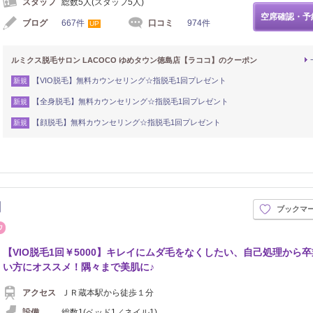
スタッフ
総数5人(スタッフ5人)
空席確認・予
ブログ
667件
口コミ
974件
UP
ルミクス脱毛サロン LACOCO ゆめタウン徳島店【ラココ】のクーポン
【VIO脱毛】無料カウンセリング☆指脱毛1回プレゼント
新規
【全身脱毛】無料カウンセリング☆指脱毛1回プレゼント
新規
【顔脱毛】無料カウンセリング☆指脱毛1回プレゼント
新規
】
ブックマ
まつげ・メイク
【VIO脱毛1回￥5000】キレイにムダ毛をなくしたい、自己処理から
い方にオススメ！隅々まで美肌に♪
アクセス
ＪＲ蔵本駅から徒歩１分
設備
総数1(ベッド1／ネイル1)