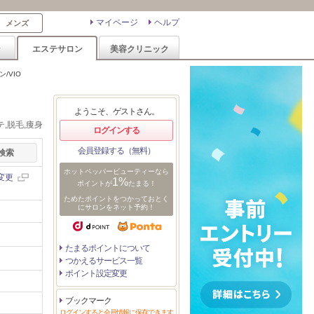
マイページ
ヘルプ
メンズ
ン
エステサロン
美容クリニック
/VIO
ようこそ、ゲストさん。
,脱毛,痩身
ログインする
会員登録する（無料）
ホットペッパービューティーなら
変更
1%
ポイントが
たまる！
ためたポイントをつかっておとく
にサロンをネット予約！
たまるポイントについて
つかえるサービス一覧
ポイント設定変更
ブックマーク
ログインすると会員情報に保存できます