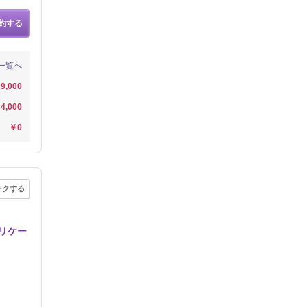
約する
一覧へ
9,000
4,000
￥0
ークする
リケー