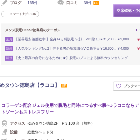
ブログ
165件
口コミ
39件
UP
空席確認・予
スマート支払いOK
メンズ脱毛Dr.hair徳島店のクーポン
【業界最安値挑戦中!】全身14ヵ所脱毛☆(顔・VIO除く)￥31,200→￥9,000
￥
全員
【人気ランキングNo.2】デキる男の新常識☆VIO脱毛☆￥16,800→￥4,000
￥
新規
【史上最高の自分になるために★】脱毛のプロによる無料カウンセリング
新規
 ゆめタウン徳島店【ラココ】
UP
ブックマ
コラーゲン配合ジェル使用で脱毛と同時につるすべ肌へ♪ラココならデ
トゾーンもストレスフリー
アクセス
ゆめタウン徳島2F P 3,100 台（無料）
設備
総数5(ベッド5)