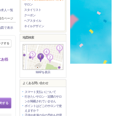
サロン
スタイリスト
の求人一覧
クーポン
1/1ページ
ヘアスタイル
ネイルデザイン
地図で表示
地図検索
ークする
にお任
MAPを表示
よくある問い合わせ
スマート支払いについて
行きたいサロン・近隣のサロ
ンが掲載されていません
約する
ポイントはどこのサロンで使
えますか？
子供や友達の分の予約も代理