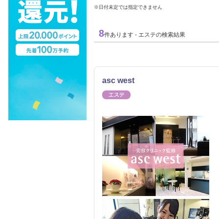
※日付未定では指定できません
8
件あります - エステの検索結果
asc west
エステ