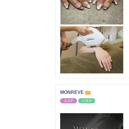
MONREVE
UP
エステ
リラク