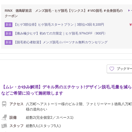
RINX 徳島駅前店 メンズ脱毛・ヒゲ脱毛【リンクス】＃VIO脱毛 ＃全身脱毛の
クーポン
【ヒゲ3部位得】ヒゲ脱毛スタートプラン｜3部位×3回 8,100円
￥
新規
【痛み極少ヒゲ】初めての方限定｜ヒゲ脱毛 97%OFF〈900円〉
新規
【脱毛初心者歓迎】メンズ脱毛☆パーソナル無料カウンセリング
新規
ブックマ
【ムレ・かゆみ解消】デキル男のエチケット!デザイン脱毛,毛量を減
などご希望に沿って施術致します
アクセス
八万町ヘアストーリー様のビル２階、ファミリーマート徳島八万町
様の道向かい
設備
総数2(完全個室2／スペース1)
スタッフ
総数5人(スタッフ5人)