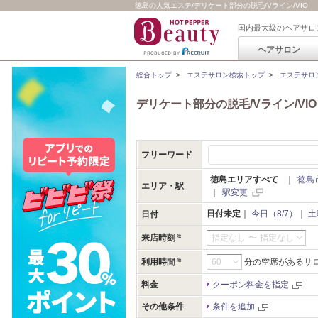
徳島の人気エステ/デリケート部分の脱毛/Vライン/VIO
国内最大級のヘアサロ
ヘアサロン
総合トップ
>
エステサロン検索トップ
>
エステサロ
デリケート部分の脱毛/Vライン/VIO
フリーワード
徳島エリアすべて
｜
徳島
エリア・駅
｜
駅変更
日付未定
｜
今日（8/7）
｜
土
日付
来店時刻
指定なし
〜
指定なし
利用時間
分の空席があるサ
料金
クーポン料金を指定
その他条件
条件を追加