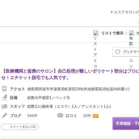
エステサロン
リストで表示
｜
ブックマ
【医療機関と提携のサロン】自己処理が難しいデリケート部分はプロ
せ！エチケット脱毛でも人気です。
アクセス
徳島県阿波市市場香美町原田299(赤池循環器消化器内科隣り)
設備
総数4(半個室1／ベッド3)
スタッフ
総数3人(施術者（エステ）2人／アシスタント1人)
ブログ
546件
口コミ
20件
UP
空席確認・予
スマート支払いOK