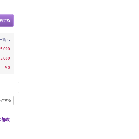
約する
一覧へ
5,000
3,000
￥0
ークする
の都度