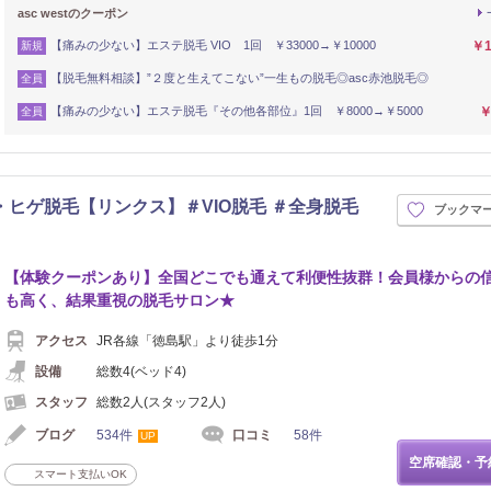
asc westのクーポン
【痛みの少ない】エステ脱毛 VIO 1回 ￥33000→￥10000
￥1
新規
【脱毛無料相談】”２度と生えてこない”一生もの脱毛◎asc赤池脱毛◎
全員
【痛みの少ない】エステ脱毛『その他各部位』1回 ￥8000→￥5000
￥
全員
・ヒゲ脱毛【リンクス】＃VIO脱毛 ＃全身脱毛
ブックマ
【体験クーポンあり】全国どこでも通えて利便性抜群！会員様からの
も高く、結果重視の脱毛サロン★
アクセス
JR各線「徳島駅」より徒歩1分
設備
総数4(ベッド4)
スタッフ
総数2人(スタッフ2人)
ブログ
534件
口コミ
58件
UP
空席確認・予
スマート支払いOK