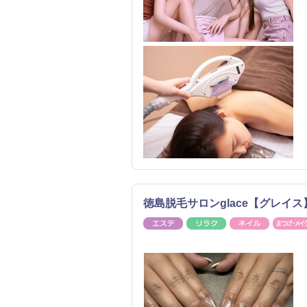
徳島脱毛サロンglace【グレイス
エステ
リラク
ネイル