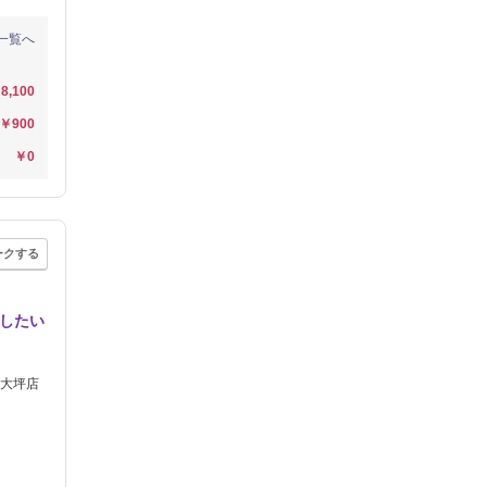
一覧へ
8,100
￥900
￥0
ークする
らしたい
大坪店