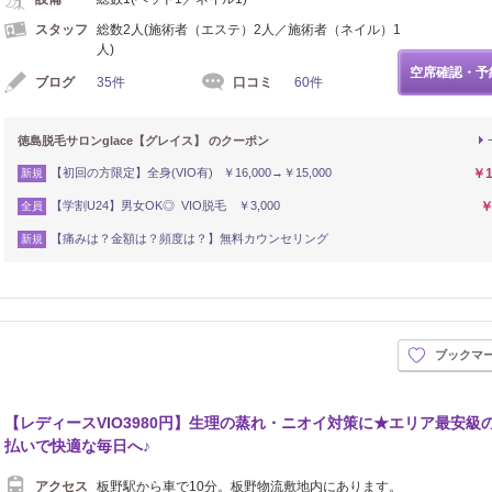
スタッフ
総数2人(施術者（エステ）2人／施術者（ネイル）1
人)
空席確認・予
ブログ
35件
口コミ
60件
徳島脱毛サロンglace【グレイス】 のクーポン
【初回の方限定】全身(VIO有) ￥16,000→￥15,000
￥1
新規
【学割U24】男女OK◎ VIO脱毛 ￥3,000
￥
全員
【痛みは？金額は？頻度は？】無料カウンセリング
新規
ブックマ
【レディースVIO3980円】生理の蒸れ・ニオイ対策に★エリア最安級
払いで快適な毎日へ♪
アクセス
板野駅から車で10分。板野物流敷地内にあります。