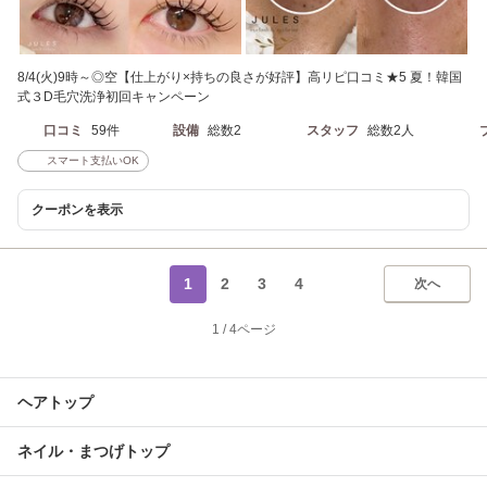
8/4(火)9時～◎空【仕上がり×持ちの良さが好評】高リピ口コミ★5 夏！韓国
式３D毛穴洗浄初回キャンペーン
口コミ
59件
設備
総数2
スタッフ
総数2人
スマート支払いOK
クーポンを表示
1
2
3
4
次へ
1
/
4ページ
ヘアトップ
ネイル・まつげトップ