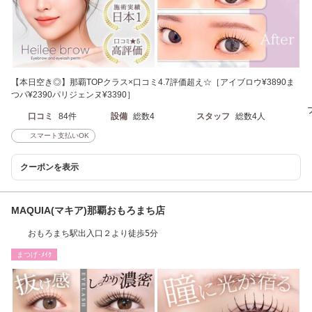
【本日空き◎】那覇TOPクラス×口コミ4.7評価超え☆［アイブロウ¥3890ま
つパ¥2390パリジェンヌ¥3390］
口コミ
84件
設備
総数4
スタッフ
総数4人
スマート支払いOK
クーポンを表示
MAQUIA(マキア)那覇おもろまち店
おもろまち駅出入口２より徒歩5分
まつげ･ﾒｲｸ