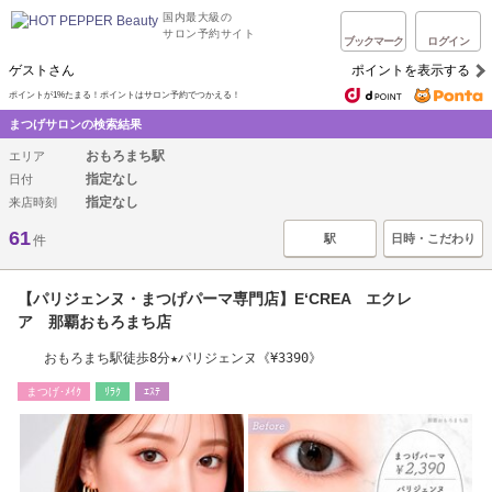
国内最大級の
サロン予約サイト
ブックマーク
ログイン
ゲストさん
ポイントを表示する
ポイントが1%たまる！ポイントはサロン予約でつかえる！
まつげサロンの検索結果
おもろまち駅
エリア
指定なし
日付
指定なし
来店時刻
61
駅
日時・こだわり
件
【パリジェンヌ・まつげパーマ専門店】E‘CREA エクレ
ア 那覇おもろまち店
おもろまち駅徒歩8分★パリジェンヌ《¥3390》
まつげ･ﾒｲｸ
ﾘﾗｸ
ｴｽﾃ