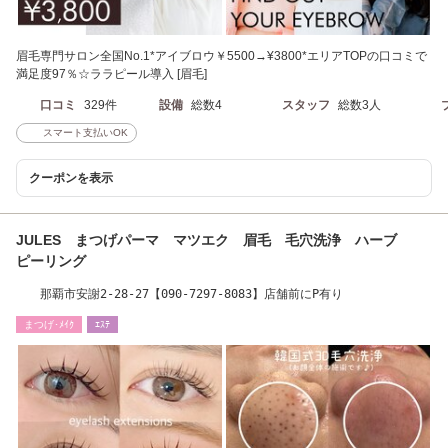
眉毛専門サロン全国No.1*アイブロウ￥5500→¥3800*エリアTOPの口コミで
満足度97％☆ララピール導入 [眉毛]
口コミ
329件
設備
総数4
スタッフ
総数3人
スマート支払いOK
クーポンを表示
JULES まつげパーマ マツエク 眉毛 毛穴洗浄 ハーブ
ピーリング
那覇市安謝2-28-27【090-7297-8083】店舗前にP有り
まつげ･ﾒｲｸ
ｴｽﾃ