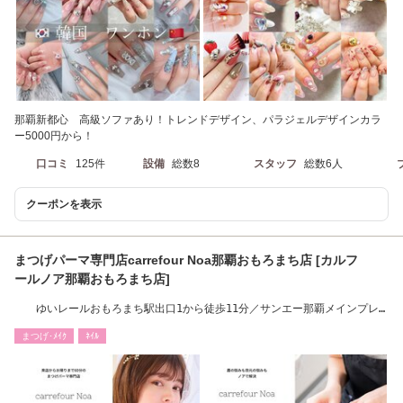
那覇新都心 高級ソファあり！トレンドデザイン、パラジェルデザインカラ
ー5000円から！
口コミ
125件
設備
総数8
スタッフ
総数6人
クーポンを表示
まつげパーマ専門店carrefour Noa那覇おもろまち店 [カルフ
ールノア那覇おもろまち店]
ゆいレールおもろまち駅出口1から徒歩11分／サンエー那覇メインプレ
イスから徒歩3分
まつげ･ﾒｲｸ
ﾈｲﾙ