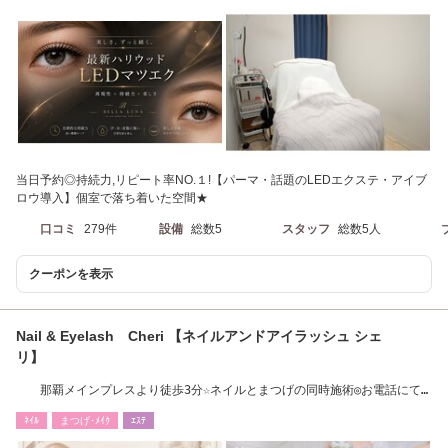
当日予約◎持続力,リピート率NO.１!【パーマ・話題のLEDエクステ・アイブ
ロウ導入】個室で落ち着いた空間★
口コミ
279件
設備
総数5
スタッフ
総数5人
クーポンを表示
Nail & Eyelash Cheri 【ネイルアンドアイラッシュ シェ
リ】
那覇メインプレスより徒歩3分☆ネイルとまつげの同時施術◎お電話にて
ご予約承ります
ﾈｲﾙ
まつげ･ﾒｲｸ
ｴｽﾃ