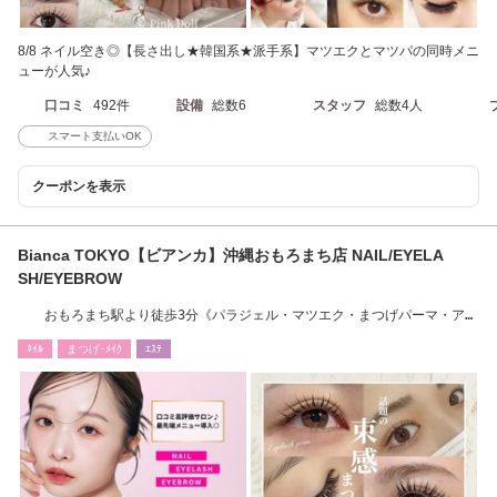
8/8 ネイル空き◎【長さ出し★韓国系★派手系】マツエクとマツパの同時メニ
ューが人気♪
口コミ
492件
設備
総数6
スタッフ
総数4人
スマート支払いOK
クーポンを表示
Bianca TOKYO【ビアンカ】沖縄おもろまち店 NAIL/EYELA
SH/EYEBROW
おもろまち駅より徒歩3分《パラジェル・マツエク・まつげパーマ・アイ
ブロウ・眉毛》
ﾈｲﾙ
まつげ･ﾒｲｸ
ｴｽﾃ