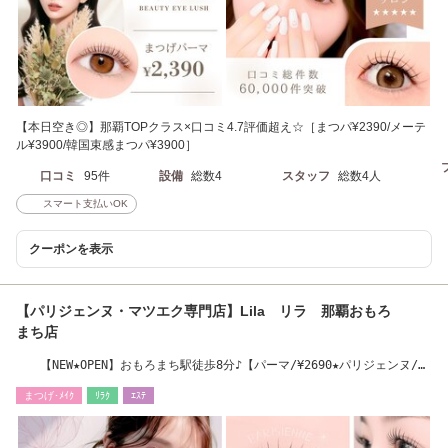
【本日空き◎】那覇TOPクラス×口コミ4.7評価超え☆［まつパ¥2390/メーテ
ル¥3900/韓国束感まつパ¥3900］
口コミ
95件
設備
総数4
スタッフ
総数4人
スマート支払いOK
クーポンを表示
【パリジェンヌ・マツエク専門店】Lila リラ 那覇おもろ
まち店
【NEW★OPEN】おもろまち駅徒歩8分♪【パーマ/¥2690★パリジェンヌ/
¥3690】LED導入店
まつげ･ﾒｲｸ
ﾘﾗｸ
ｴｽﾃ