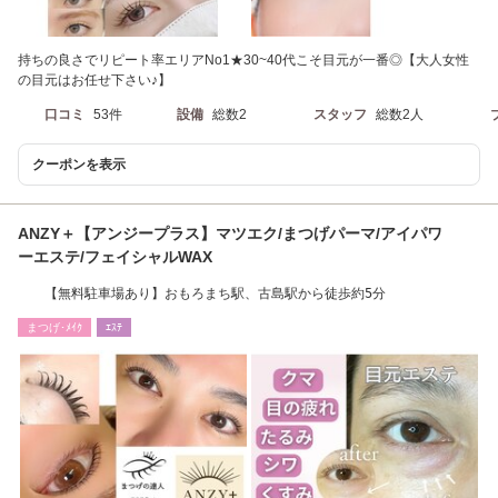
持ちの良さでリピート率エリアNo1★30~40代こそ目元が一番◎【大人女性
の目元はお任せ下さい♪】
口コミ
53件
設備
総数2
スタッフ
総数2人
クーポンを表示
ANZY＋【アンジープラス】マツエク/まつげパーマ/アイパワ
ーエステ/フェイシャルWAX
【無料駐車場あり】おもろまち駅、古島駅から徒歩約5分
まつげ･ﾒｲｸ
ｴｽﾃ