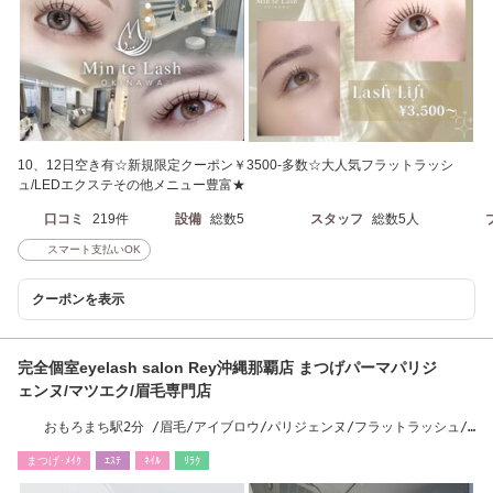
10、12日空き有☆新規限定クーポン￥3500-多数☆大人気フラットラッシ
ュ/LEDエクステその他メニュー豊富★
口コミ
219件
設備
総数5
スタッフ
総数5人
スマート支払いOK
クーポンを表示
完全個室eyelash salon Rey沖縄那覇店 まつげパーマパリジ
ェンヌ/マツエク/眉毛専門店
おもろまち駅2分 /眉毛/アイブロウ/パリジェンヌ/フラットラッシュ/
ハリウッドブロウ
まつげ･ﾒｲｸ
ｴｽﾃ
ﾈｲﾙ
ﾘﾗｸ