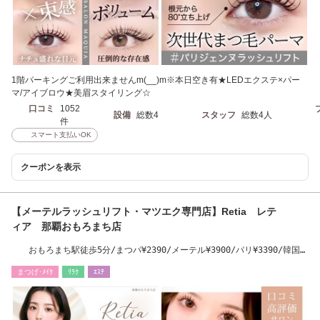
1階パーキングご利用出来ませんm(__)m※本日空き有★LEDエクステ×パー
マ/アイブロウ★美眉スタイリング☆
口コミ
1052
設備
総数4
スタッフ
総数4人
件
スマート支払いOK
クーポンを表示
【メーテルラッシュリフト・マツエク専門店】Retia レテ
ィア 那覇おもろまち店
おもろまち駅徒歩5分/まつパ¥2390/メーテル¥3900/パリ¥3390/韓国
¥3900
まつげ･ﾒｲｸ
ﾘﾗｸ
ｴｽﾃ