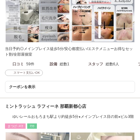
当日予約◎メインプレイス徒歩5分/安心都度払い/エステメニューお得なセッ
ト割/全部屋個室
口コミ
59件
設備
総数1
スタッフ
総数6人
スマート支払いOK
クーポンを表示
ミントラッシュ ラフィーネ 那覇新都心店
ゆいレールおもろまち駅より約徒歩5分★メインプレイス目の前★ビル3階
まつげ･ﾒｲｸ
ﾘﾗｸ