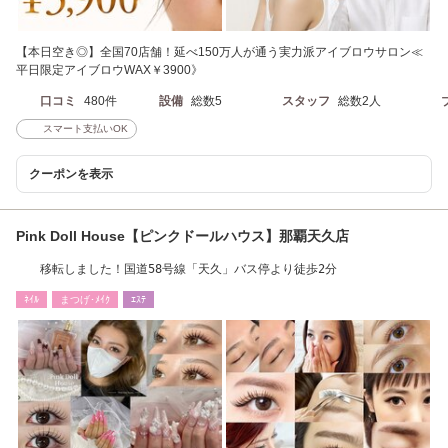
【本日空き◎】全国70店舗！延べ150万人が通う実力派アイブロウサロン≪
平日限定アイブロウWAX￥3900》
口コミ
480件
設備
総数5
スタッフ
総数2人
スマート支払いOK
クーポンを表示
Pink Doll House【ピンクドールハウス】那覇天久店
移転しました！国道58号線「天久」バス停より徒歩2分
ﾈｲﾙ
まつげ･ﾒｲｸ
ｴｽﾃ