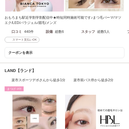
おもろまち駅近学割学割配信中★時短同時施術可能です♪まつ毛パーマ/マツ
エク/LED/パラジェル/眉毛/メンズ
口コミ
440件
設備
総数6
スタッフ
総数5人
スマート支払いOK
クーポンを表示
LAND【ランド】
楽市スポーツデポさんから徒歩1分 楽市前バス停から徒歩2分
まつげ･ﾒｲｸ