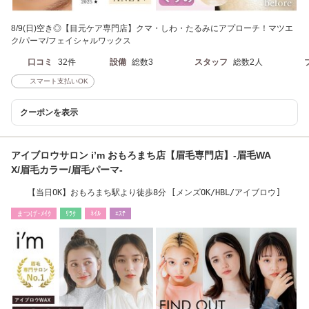
8/9(日)空き◎【目元ケア専門店】クマ・しわ・たるみにアプローチ！マツエ
ク/パーマ/フェイシャルワックス
口コミ
32件
設備
総数3
スタッフ
総数2人
スマート支払いOK
クーポンを表示
アイブロウサロン i’m おもろまち店【眉毛専門店】-眉毛WA
X/眉毛カラー/眉毛パーマ-
【当日OK】おもろまち駅より徒歩8分 [メンズOK/HBL/アイブロウ]
まつげ･ﾒｲｸ
ﾘﾗｸ
ﾈｲﾙ
ｴｽﾃ