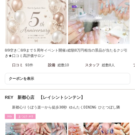
8/9空き〇8/9まで５周年イベント開催♪総額8万円相当の景品が当たるクジ引
き★口コミ高評価サロン
口コミ
93件
設備
総数10
スタッフ
総数8人
クーポンを表示
REY 新都心店 【レイシントシンテン】
新都心りうぼう楽一から徒歩30秒 ゆんたくDINING ひとつぼし隣
ﾈｲﾙ
まつげ･ﾒｲｸ