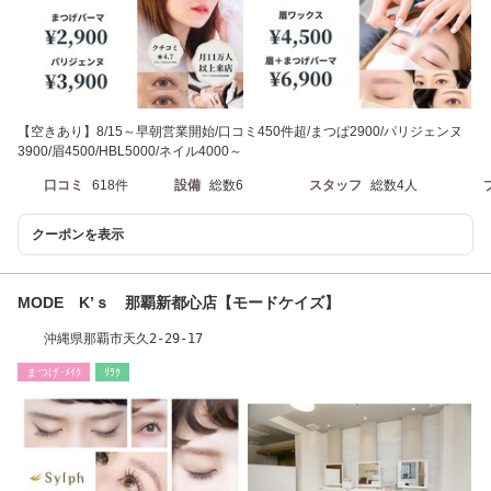
【空きあり】8/15～早朝営業開始/口コミ450件超/まつぱ2900/パリジェンヌ
3900/眉4500/HBL5000/ネイル4000～
口コミ
618件
設備
総数6
スタッフ
総数4人
クーポンを表示
MODE K’ｓ 那覇新都心店【モードケイズ】
沖縄県那覇市天久2-29-17
まつげ･ﾒｲｸ
ﾘﾗｸ