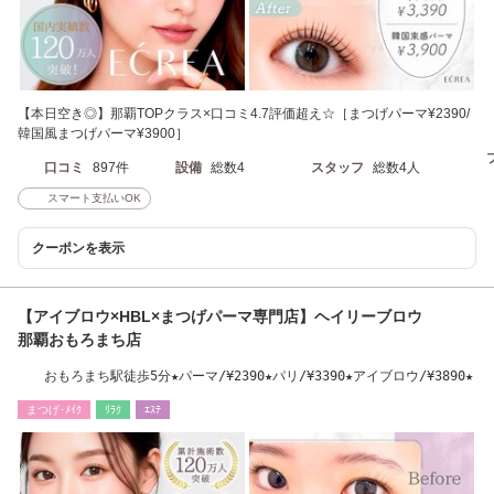
【本日空き◎】那覇TOPクラス×口コミ4.7評価超え☆［まつげパーマ¥2390/
韓国風まつげパーマ¥3900］
口コミ
897件
設備
総数4
スタッフ
総数4人
スマート支払いOK
クーポンを表示
【アイブロウ×HBL×まつげパーマ専門店】ヘイリーブロウ
那覇おもろまち店
おもろまち駅徒歩5分★パーマ/¥2390★パリ/¥3390★アイブロウ/¥3890★
まつげ･ﾒｲｸ
ﾘﾗｸ
ｴｽﾃ