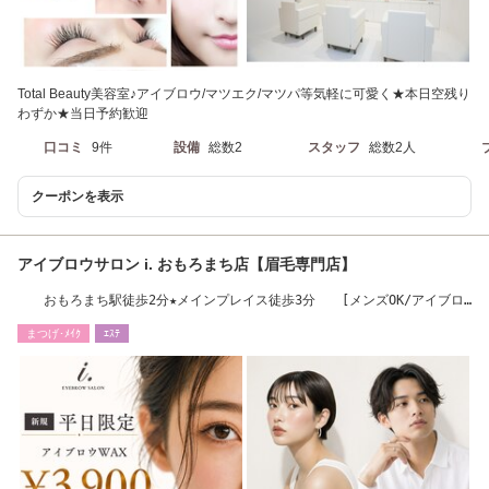
Total Beauty美容室♪アイブロウ/マツエク/マツパ等気軽に可愛く★本日空残り
わずか★当日予約歓迎
口コミ
9件
設備
総数2
スタッフ
総数2人
クーポンを表示
アイブロウサロン i. おもろまち店【眉毛専門店】
おもろまち駅徒歩2分★メインプレイス徒歩3分 [メンズOK/アイブロ
ウサロン/眉毛］
まつげ･ﾒｲｸ
ｴｽﾃ