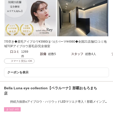
7/5空き◆眉毛アイブロウ¥3980/まつげパーマ¥4980◆全国21店舗/口コミ地
域TOPアイブロウ眉毛店/完全個室
口コミ
1269
設備
総数5
スタッフ
総数4人
件
スマート支払いOK
クーポンを表示
Bella Luna eye collection【ベラルーナ】那覇おもろまち
店
持続力抜群◎アイブロウ・ハリウッドLEDマツエク導入！那覇メインプレ
イスから徒歩3分
まつげ･ﾒｲｸ