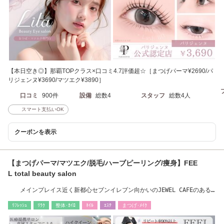
【本日空き◎】那覇TOPクラス×口コミ4.7評価超☆［まつげパーマ¥2690/パ
リジェンヌ¥3690/マツエク¥3890］
口コミ
900件
設備
総数4
スタッフ
総数4人
スマート支払いOK
クーポンを表示
【まつげパーマ/マツエク/脱毛/ハーブピーリング/痩身】FEE
L total beauty salon
メインプレイス近く新都心セブンイレブン向かいのJEWEL CAFEのある
ビル（2F）
ﾘﾌﾚｯｼｭ
ﾘﾗｸ
整体･ｶｲﾛ
ﾈｲﾙ
ｴｽﾃ
まつげ･ﾒｲｸ