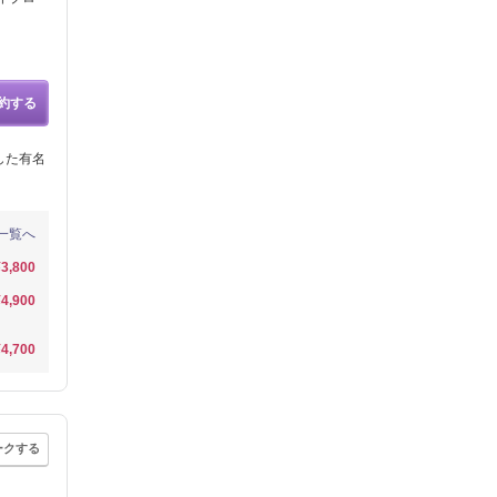
約する
した有名
一覧へ
¥3,800
¥4,900
¥4,700
ークする