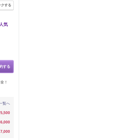
ークする
人気
約する
万全！
一覧へ
¥5,500
¥6,000
¥7,000