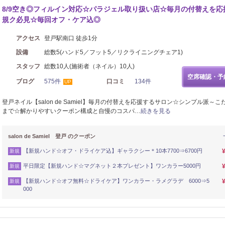
8/9空き◎フィルイン対応☆パラジェル取り扱い店☆毎月の付替えを応
規ク必見☆毎回オフ・ケア込◎
アクセス
登戸駅南口 徒歩1分
設備
総数5(ハンド5／フット5／リクライニングチェア1)
スタッフ
総数10人(施術者（ネイル）10人)
空席確認・予
ブログ
575件
口コミ
134件
UP
登戸ネイル【salon de Samiel】毎月の付替えを応援するサロン☆シンプル派～こ
まで☆解かりやすいクーポン構成と自慢のコスパ…
続きを見る
salon de Samiel 登戸 のクーポン
【新規ハンド☆オフ・ドライケア込】ギャラクシー＊10本7700⇒6700円
新規
平日限定【新規ハンド☆マグネット２本プレゼント】ワンカラー5000円
新規
【新規ハンド☆オフ無料☆ドライケア】ワンカラー・ラメグラデ 6000⇒5
新規
000