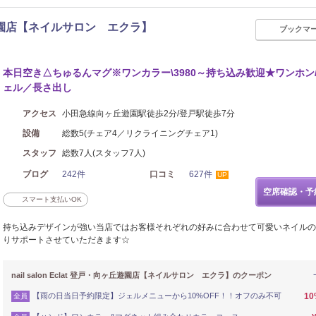
・向ヶ丘遊園店【ネイルサロン エクラ】
ブックマ
本日空き△ちゅるんマグ※ワンカラー\3980～持ち込み歓迎★ワンホン
ェル／長さ出し
アクセス
小田急線向ヶ丘遊園駅徒歩2分/登戸駅徒歩7分
設備
総数5(チェア4／リクライニングチェア1)
スタッフ
総数7人(スタッフ7人)
ブログ
242件
口コミ
627件
UP
空席確認・予
スマート支払いOK
持ち込みデザインが強い当店ではお客様それぞれの好みに合わせて可愛いネイルの
りサポートさせていただきます☆
nail salon Eclat 登戸・向ヶ丘遊園店【ネイルサロン エクラ】のクーポン
【雨の日当日予約限定】ジェルメニューから10%OFF！！オフのみ不可
1
全員