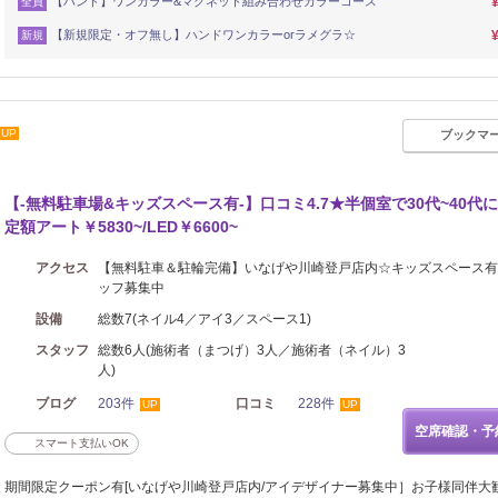
【ハンド】ワンカラー&マグネット組み合わせカラーコース
全員
【新規限定・オフ無し】ハンドワンカラーorラメグラ☆
新規
UP
ブックマ
【-無料駐車場&キッズスペース有-】口コミ4.7★半個室で30代~40代に
定額アート￥5830~/LED￥6600~
アクセス
【無料駐車＆駐輪完備】いなげや川崎登戸店内☆キッズスペース有
ッフ募集中
設備
総数7(ネイル4／アイ3／スペース1)
スタッフ
総数6人(施術者（まつげ）3人／施術者（ネイル）3
人)
ブログ
203件
口コミ
228件
UP
UP
空席確認・予
スマート支払いOK
期間限定クーポン有[いなげや川崎登戸店内/アイデザイナー募集中］お子様同伴大