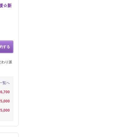
援☆新
約する
だわり派
一覧へ
¥6,700
¥5,000
¥5,000