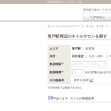
登戸駅周辺のネイルサロン一覧
国内最大級のヘアサロ
ヘアサロン
ホットペッパービューティー
ネイル・まつげ
登戸駅周辺のネイルサロンを探す
登戸駅
駅変更
エリア
日付
日付未定
今日（8/9）
来店時刻
指定なし
〜
指定なし
利用時間
分の空席があるサ
条件を追加
その他条件
※日付未定では指定できません
16
件あります - ネイルの検索結果