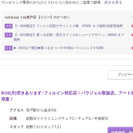
ウンセリング重視だからひとりひとりに合わせたご提案で顧客…
続きを見る
nail＆eye Lily登戸店 【リリー】のクーポン
【～8/20限定】フット☆定額デザイン１２種 ¥7000 オフ無料/色変更無料
全員
【～8/15限定】選べる定額〈美爪オフィスorショートデザイン〉¥5830 オフ
全員
無料
■～8/16まで限定■選べるまつパ￥4730orパリジェンヌ￥5280
全員
ブックマ
8/10(月)空きあります♪フィルイン対応店！パラジェル取扱店。アート
用意！
アクセス
登戸駅から徒歩3分
設備
総数5(リクライニングチェア2／チェア3／半個室5)
スタッフ
総数7人(スタッフ7人)