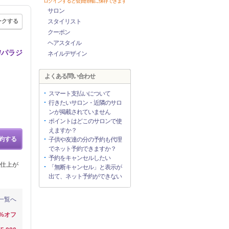
ログインすると会員情報に保存できます
サロン
ークする
スタイリスト
クーポン
ヘアスタイル
/パラジ
ネイルデザイン
よくある問い合わせ
スマート支払いについて
行きたいサロン・近隣のサロ
ンが掲載されていません
ポイントはどこのサロンで使
えますか？
約する
子供や友達の分の予約も代理
でネット予約できますか？
予約をキャンセルしたい
仕上が
「無断キャンセル」と表示が
出て、ネット予約ができない
一覧へ
0%オフ