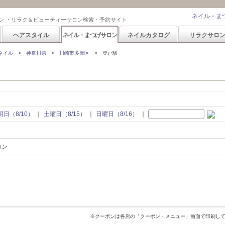
ネイル・ま
ン ・リラク＆ビューティーサロン検索・予約サイト
ヘアスタイル
ネイル・まつげサロン
ネイルカタログ
リラクサロ
ネイル
神奈川県
川崎市多摩区
登戸駅
明日（8/10）
土曜日（8/15）
日曜日（8/16）
ロン
※クーポンは各店の「クーポン・メニュー」画面で印刷し