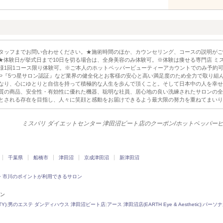
タッフまでお問い合わせください。★施術時間のほか、カウンセリング、コースの説明がご
。★体験日が挙式日まで10日を切る場合は、全身美容のみ体験可。※体験は痩せる専門店 ミス
様1回1コース限り体験可。※ご本人のホットペッパービューティーアカウントでのみ予約
』や『5つ星サロン認証』など業界の健全化とお客様の安心と高い満足度のため全力で取り組
なり、心にゆとりと自信を持って積極的な人生を歩んで頂くこと。そして日本中の人を幸せ
質の商品、安全性・有効性に優れた機器、聡明な社員、居心地の良い洗練されたサロンの全
とされる存在を目指し、人々に笑顔と感動をお届けできるよう最大限の努力を重ねてまいり
ミスパリ ダイエットセンター 津田沼ビート店のクーポン/ホットペッパー
千葉県
船橋市
津田沼
京成津田沼
新津田沼
・市川のポイントが利用できるサロン
ロン
Y)
|
男のエステ ダンディハウス 津田沼ビート店
|
アース 津田沼店(EARTH Eye & Aesthetic)
|
パーソナルト