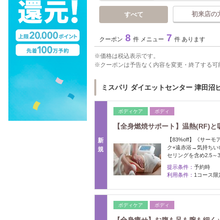
初来店の
すべて
8
7
クーポン
件 メニュー
件 あります
価格は税込表示です。
クーポンは予告なく内容を変更・終了する可
ミスパリ ダイエットセンター 津田沼
ボディケア
ボディ
【全身燃焼サポート】温熱(RF)と吸
【83%off】《サ
新
ク+遠赤浴→気持ちい
規
セリングを含め2.5～
提示条件：
予約時
利用条件：
1コース限
ボディケア
ボディ