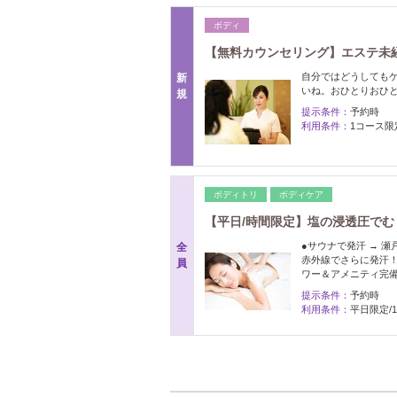
ボディ
【無料カウンセリング】エステ未
自分ではどうしても
新
いね。おひとりおひ
規
提示条件：
予約時
利用条件：
1コース限
ボディトリ
ボディケア
【平日/時間限定】塩の浸透圧でむ
●サウナで発汗 → 
全
赤外線でさらに発汗！
員
ワー＆アメニティ完
提示条件：
予約時
利用条件：
平日限定/