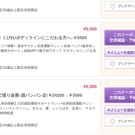
ブックマー
定/20歳以上限定/初回限定
¥5,500
このクーポ
くびれ/ボディラインにこだわる方へ♪￥5500
空席確認・予
ナジー体験》遠赤サウナ→全身運動マシン→全身パック+遠赤浴→
燃焼サポート→温熱(RF)+吸引Wアタック ※カウンセリングを含
メニューを追加
ブックマー
定/20歳以上限定/初回限定
¥5,500
このクーポ
り改善♪脱パンパン足!￥24200→￥5500
空席確認・予
スリム革命体験】凸凹脂肪燃焼サポートマシン+全身筋肉運動マシン
のリンパドレナージュ。太もも、膝、ふくらはぎ、足首に ※カウ
メニューを追加
3時間程度
ブックマー
定/20歳以上限定/初回限定