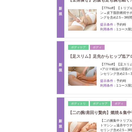
【全身痩せ】お腹も足も腕も細く♪凸
【77%off】【ト
新
ン→皮下脂肪燃焼サ
規
ングを含め2.5～3時
提示条件：
予約時
利用条件：
1コース限
ボディケア
ボディ
【足スリム】足先からヒップ迄アロマ
【77%off】【足
新
+アロマ精油の背面
規
ンセリング含め2.5～
提示条件：
予約時
利用条件：
1コース限
ボディトリ
ボディケア
ボディ
【二の腕/肩回り贅肉】燃焼＆集中引
【二の腕集中トリプ
新
トマシン→遠赤サウ
規
セリング含め2.5～3