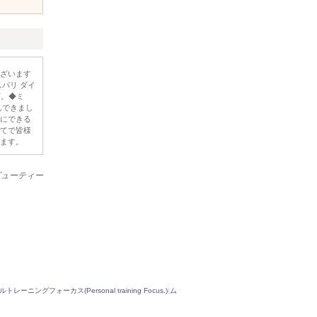
ざいます
パリ ダイ
可。◆ミ
んできまし
にできる
てで皆様
ます。
ビューティー
レーニングフォーカス(Personal training Focus.)
|
ム