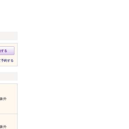
約する
て予約する
象外
象外