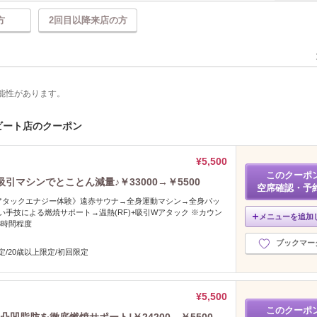
方
2回目以降来店の方
能性があります。
ビート店のクーポン
¥5,500
このクーポ
引マシンでとことん減量♪￥33000→￥5500
空席確認・予
ーモアタックエナジー体験》遠赤サウナ→全身運動マシン→全身パッ
い手技による燃焼サポート→温熱(RF)+吸引Wアタック ※カウン
メニューを追加
3時間程度
ブックマー
定/20歳以上限定/初回限定
¥5,500
このクーポ