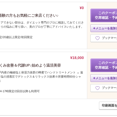
¥0
このクーポ
経験の方もお気軽にご来店ください♪
空席確認・予
ケアできない部分は、ダイエット専門のプロに相談してみてくださ
とりの悩みに寄り添い、美のプロが丁寧にアドバイスいたします。
メニューを追加
定/20歳以上限定/初回限定
ブックマー
¥18,000
このクーポ
くみ改善＆代謝UP♪始めよう温活美容
空席確認・予
瀬戸内産の極細塩と保湿力抜群の蜂蜜でハンドトリートメント → 遠
塩の浸透圧でデトックス＆リラックス効果※所要時間60分シャ
メニューを追加
備
ブックマー
14-17時限定/2回目以降も利用可
印刷画面