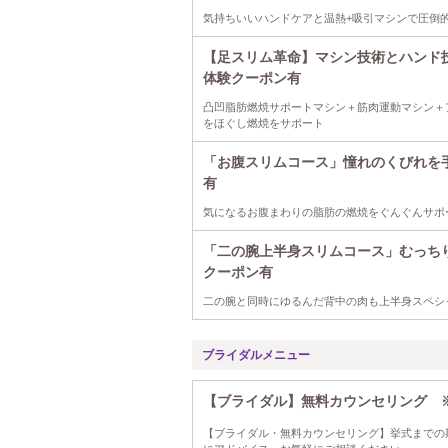
気持ちいいハンドケアと温熱+吸引マシンで圧倒
【足スリム革命】マシン技術とハンド
体験クーポン有
凸凹脂肪燃焼サポートマシン＋筋肉運動マシン＋
をほぐし燃焼をサポート
「お腹スリムコース」憧れのくびれを
有
気になるお腹まわりの脂肪の燃焼をぐんぐんサポ
「二の腕上半身スリムコース」むっち
クーポン有
二の腕と同時にゆるんだ背中の肉も上半身スペシ
ブライダルメニュー
【ブライダル】無料カウンセリング 
【ブライダル・無料カウンセリング】挙式までの