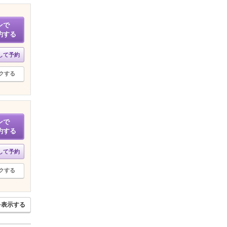
ンで
約する
して予約
クする
ンで
約する
して予約
クする
を表示する