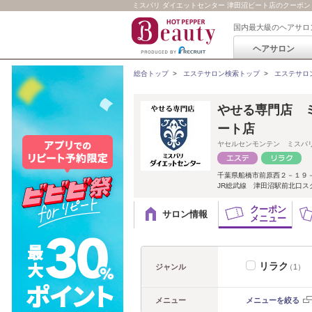
ミスパリ ダイエットセンター 津田沼ビート店のクーポ
国内最大級のヘアサロ
ヘアサロン
総合トップ
>
エステサロン検索トップ
>
エステサロ
やせる専門店 
ート店
ヤセルセンモンテン ミスパ
千葉県船橋市前原西２－１９
JR総武線 津田沼駅前北口
クーポン
サロン情報
メニュー
リラク
ジャンル
（1）
メニュー
メニューを絞る