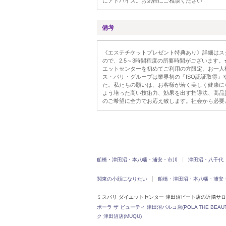
にアドバイス。お気軽にご相談ください
備考
《エステチケットプレゼント特典あり》詳細はス
ので、2.5～3時間程度の所要時間がございます
エットセンターを初めてご利用の方限定。お一人
ス・パリ・グループは業界初の『ISO認証取得
た。私たちの願いは、お客様が若く美しく健康に
よう培った高い技術力、効果を出す指導法、高品
のご希望に全力でお応え致します。社会から必要
船橋・津田沼・本八幡・浦安・市川
津田沼・八千代
関東の小顔になりたい
船橋・津田沼・本八幡・浦安
ミスパリ ダイエットセンター 津田沼ビート店の近隣サ
ポーラ ザ ビューティ 津田沼パルコ店(POLA THE BEAUT
ク 津田沼店(MUQU)