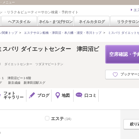
ン・メニュー
エ
ン ・リラク＆ビューティーサロン検索・予約サイト
ヘアスタイル
ネイル・まつげサロン
ネイルカタログ
リラクサロ
ン関東トップ
>
エステサロン船橋・津田沼・本八幡・浦安・市川トップ
>
ミスパリ ダイエット
ミスパリ ダイエットセンター 津田沼ビ
空席確認・予
リ ダイエットセンター ツダヌマビートテン
ブックマー
－１ 津田沼ビート6階
スグ 新京成線 新津田沼駅スグ
フォト
ブログ
地図
口コミ
ギャラリー
エステ
（14）