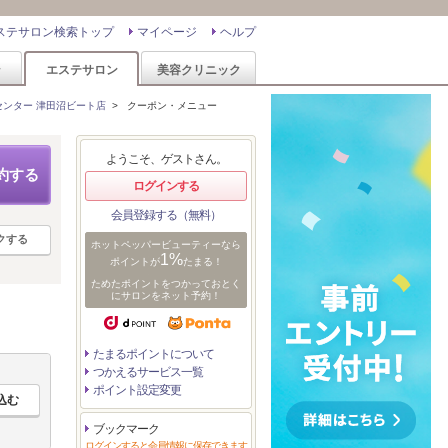
ステサロン検索トップ
マイページ
ヘルプ
ン
エステサロン
美容クリニック
センター 津田沼ビート店
>
クーポン・メニュー
ようこそ、ゲストさん。
約する
ログインする
会員登録する（無料）
クする
ホットペッパービューティーなら
1%
ポイントが
たまる！
ためたポイントをつかっておとく
にサロンをネット予約！
たまるポイントについて
つかえるサービス一覧
ポイント設定変更
ブックマーク
ログインすると会員情報に保存できます