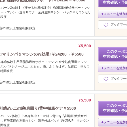
凹脂肪を徹底燃焼サポート!￥24200→￥5500
空席確認・予
リプルバーンZ体験】《痩せる効果検証済》凸凹脂肪燃焼サポートマシ
ポートマシン→遠赤サウナ→全身運動マシン→パック※カウンセリ
メニューを追加
間程度
ブックマー
定/20歳以上限定/初回限定
¥5,500
このクーポ
リンパ＆マシンのW効果♪￥24200→￥5500
空席確認・予
スリム革命体験】凸凹脂肪燃焼サポートマシン+全身筋肉運動マシン
のリンパドレナージュ。太もも、膝、ふくらはぎ、足首に ※カウ
メニューを追加
3時間程度
ブックマー
定/20歳以上限定/初回限定
¥5,500
このクーポ
締め♪二の腕/肩回り/背中徹底ケア￥5500
空席確認・予
ルバーンZ体験】上半身集中！二の腕～背中を凸凹脂肪燃焼サポー
ナ→有酸素筋肉運動マシン→遠赤外線パックで代謝UP ※カウン
メニューを追加
時間程度