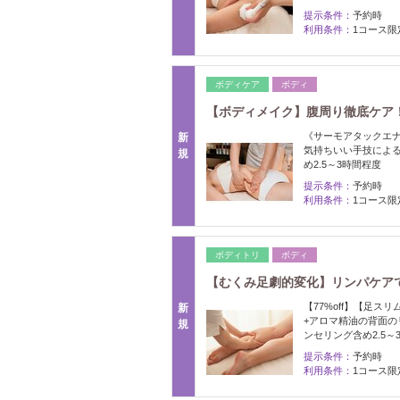
提示条件：
予約時
利用条件：
1コース限
ボディケア
ボディ
【ボディメイク】腹周り徹底ケア！
《サーモアタックエ
新
気持ちいい手技による
規
め2.5～3時間程度
提示条件：
予約時
利用条件：
1コース限
ボディトリ
ボディ
【むくみ足劇的変化】リンパケアで巡
【77%off】【足
新
+アロマ精油の背面
規
ンセリング含め2.5～
提示条件：
予約時
利用条件：
1コース限