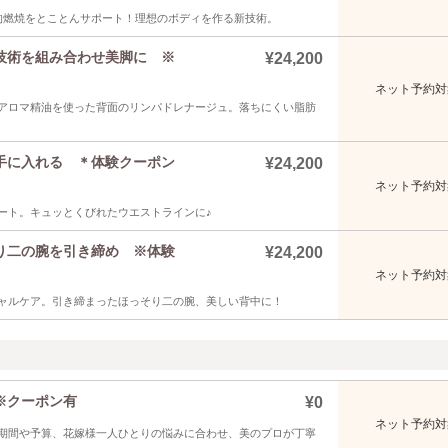
的燃焼をとことんサポート！理想のボディを作る新技術。
技術を組み合わせ美脚に ※
¥24,200
ネット予約対
アロマ精油を使った背面のリンパドレナージュ。落ちにくい脂肪
手に入れる ＊体験クーポン
¥24,200
ネット予約対
ート。キュッとくびれたウエストラインに♪
り二の腕を引き締め ※体験
¥24,200
ネット予約対
ャルケア。引き締まったほっそり二の腕、美しい背中に！
※クーポン有
¥0
ネット予約対
期間や予算、花嫁様一人ひとりの悩みに合わせ、美のプロが丁寧