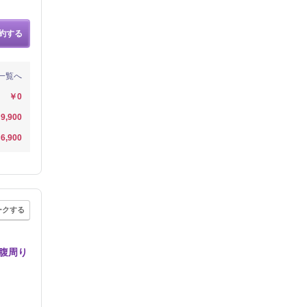
約する
一覧へ
￥0
9,900
6,900
ークする
腹周り