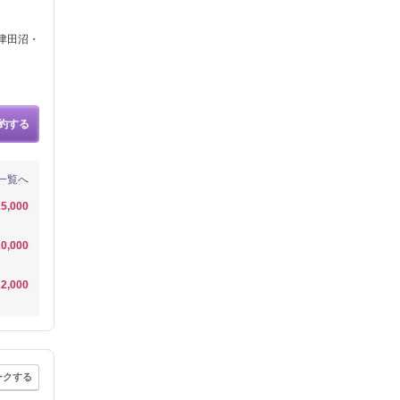
津田沼・
約する
一覧へ
5,000
0,000
2,000
ークする