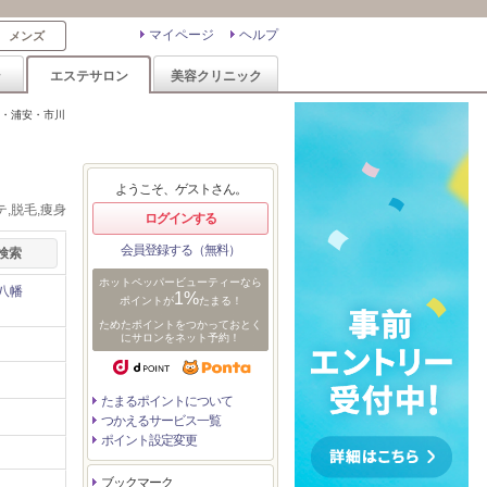
マイページ
ヘルプ
メンズ
ン
エステサロン
美容クリニック
・浦安・市川
ようこそ、ゲストさん。
,脱毛,痩身
ログインする
会員登録する（無料）
ホットペッパービューティーなら
八幡
1%
ポイントが
たまる！
ためたポイントをつかっておとく
にサロンをネット予約！
たまるポイントについて
つかえるサービス一覧
ポイント設定変更
ブックマーク