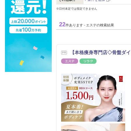
※日付未定では指定できません
22
件あります - エステの検索結果
【本格痩身専門店◇骨盤ダ
エステ
リラク