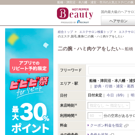
船橋・津田沼・本八幡・浦安・市川の人気エステ/二の腕・ハ
国内最大級のヘアサロ
ヘアサロン
総合トップ
>
エステサロン検索トップ
>
エステサロ
のエステ,脱毛,痩身/二の腕・ハミ肉ケアをしたい
二の腕・ハミ肉ケアをしたい
～船橋
フリーワード
船橋・津田沼・本八幡・浦
エリア・駅
｜
妙典・行徳・浦安・葛西
日付未定
｜
今日（8/9）
｜
明
日付
来店時刻
指定なし
〜
指定なし
利用時間
分の空席があるサ
料金
クーポン料金を指定
その他条件
条件を追加