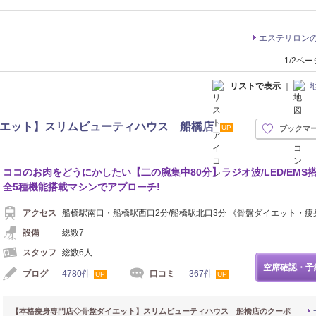
エステサロン
1/2ペ
リストで表示
｜
イエット】スリムビューティハウス 船橋店
UP
ブックマ
ココのお肉をどうにかしたい【二の腕集中80分】ラジオ波/LED/EMS
全5種機能搭載マシンでアプローチ!
アクセス
船橋駅南口・船橋駅西口2分/船橋駅北口3分 《骨盤ダイエット・痩
設備
総数7
スタッフ
総数6人
空席確認・予
ブログ
4780件
口コミ
367件
UP
UP
【本格痩身専門店◇骨盤ダイエット】スリムビューティハウス 船橋店のクーポ