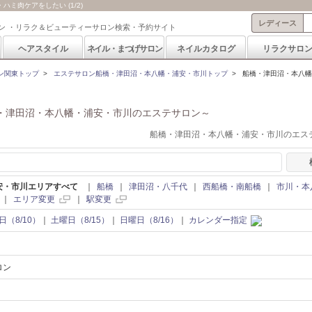
ミ肉ケアをしたい (1/2)
レディース
ン ・リラク＆ビューティーサロン検索・予約サイト
ヘアスタイル
ネイル・まつげサロン
ネイルカタログ
リラクサロ
ン関東トップ
>
エステサロン船橋・津田沼・本八幡・浦安・市川トップ
>
船橋・津田沼・本八幡
・津田沼・本八幡・浦安・市川のエステサロン～
船橋・津田沼・本八幡・浦安・市川のエステ
安・市川エリアすべて
｜
船橋
｜
津田沼・八千代
｜
西船橋・南船橋
｜
市川・本
｜
エリア変更
｜
駅変更
日（8/10）
｜
土曜日（8/15）
｜
日曜日（8/16）
｜
カレンダー指定
ロン