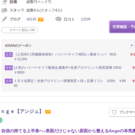
設備
総数7(ベッド7)
スタッフ
総数4人(スタッフ4人)
ブログ
401件
口コミ
125件
UP
空席確認・予
スマート支払いOK
AISANのクーポン
《人気NO.1究極痩身身体》ハイパーナイフ4部位＋痩身リンパ 90分
￥1
全員
￥12,000
[人気のハイパーナイフ痩身]お腹集中+全身アロマリンパ+美尻美脚 100分
￥
全員
￥9800
１日３名限定！全身アロマリンパ美脚美尻＋頭＋足裏リフレ 100分 ￥88
￥
全員
00
Ａｎｇｅ【アンジュ】
UP
ブックマ
イロ
リフレッシュ
自信の持てる上半身へ♪表面だけじゃない原因から整えるAngeの本気