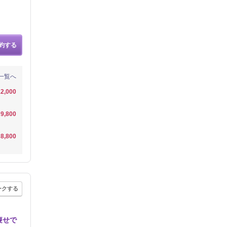
約する
一覧へ
2,000
9,800
8,800
ークする
痩せで