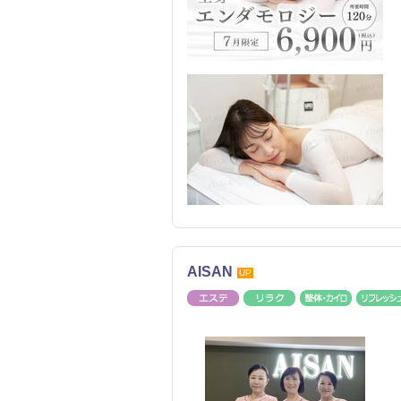
AISAN
UP
エステ
リラク
整体・カ