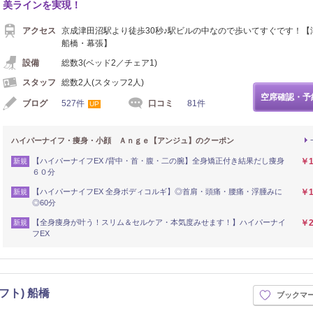
美ラインを実現！
アクセス
京成津田沼駅より徒歩30秒♪駅ビルの中なので歩いてすぐです！【
船橋・幕張】
設備
総数3(ベッド2／チェア1)
スタッフ
総数2人(スタッフ2人)
空席確認・予
ブログ
527件
口コミ
81件
UP
ハイパーナイフ・痩身・小顔 Ａｎｇｅ【アンジュ】のクーポン
【ハイパーナイフEX /背中・首・腹・二の腕】全身矯正付き結果だし痩身
￥1
新規
６０分
【ハイパーナイフEX 全身ボディコルギ】◎首肩・頭痛・腰痛・浮腫みに
￥1
新規
◎60分
【全身痩身が叶う！スリム＆セルケア・本気度みせます！】ハイパーナイ
￥2
新規
フEX
フト) 船橋
ブックマ