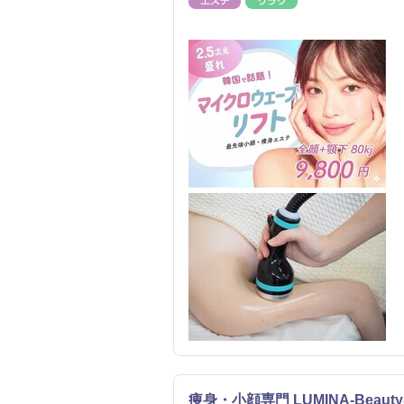
エステ
リラク
痩身・小顔専門 LUMINA-Beauty