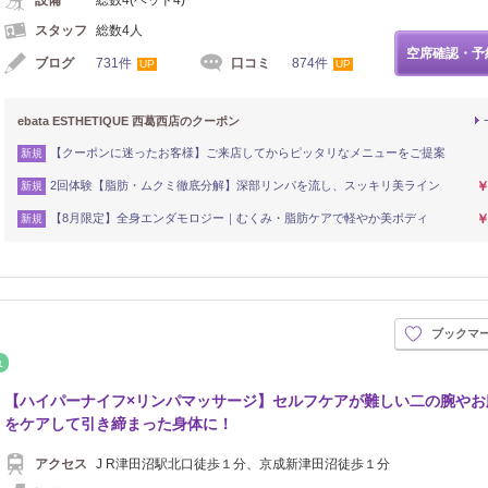
スタッフ
総数4人
空席確認・予
ブログ
731件
口コミ
874件
UP
UP
ebata ESTHETIQUE 西葛西店のクーポン
【クーポンに迷ったお客様】ご来店してからピッタリなメニューをご提案
新規
2回体験【脂肪・ムクミ徹底分解】深部リンパを流し、スッキリ美ライン
￥
新規
【8月限定】全身エンダモロジー｜むくみ・脂肪ケアで軽やか美ボディ
￥
新規
ブックマ
イロ
リフレッシュ
【ハイパーナイフ×リンパマッサージ】セルフケアが難しい二の腕やお
をケアして引き締まった身体に！
アクセス
J R津田沼駅北口徒歩１分、京成新津田沼徒歩１分