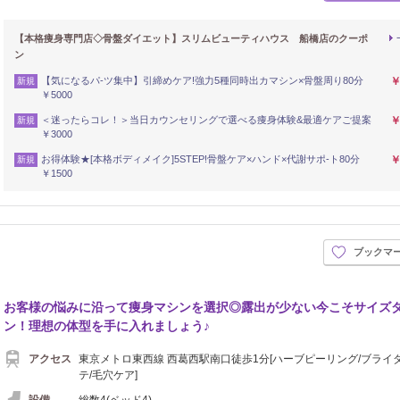
【本格痩身専門店◇骨盤ダイエット】スリムビューティハウス 船橋店のクーポ
ン
【気になるパ-ツ集中】引締めケア!強力5種同時出カマシン×骨盤周り80分
￥
新規
￥5000
＜迷ったらコレ！＞当日カウンセリングで選べる痩身体験&最適ケアご提案
￥
新規
￥3000
お得体験★[本格ボディメイク]5STEP!骨盤ケア×ハンド×代謝サポ-ト80分
￥
新規
￥1500
ブックマ
お客様の悩みに沿って痩身マシンを選択◎露出が少ない今こそサイズ
ン！理想の体型を手に入れましょう♪
アクセス
東京メトロ東西線 西葛西駅南口徒歩1分[ハーブピーリング/ブライ
テ/毛穴ケア]
設備
総数4(ベッド4)