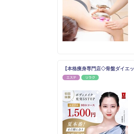
【本格痩身専門店◇骨盤ダイエ
エステ
リラク