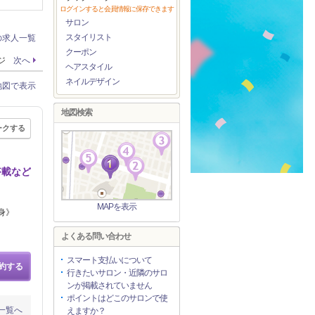
ログインすると会員情報に保存できます
サロン
スタイリスト
の求人一覧
クーポン
ージ
次へ
ヘアスタイル
ネイルデザイン
地図で表示
地図検索
ークする
搭載など
MAPを表示
身》
よくある問い合わせ
スマート支払いについて
約する
行きたいサロン・近隣のサロ
ンが掲載されていません
ポイントはどこのサロンで使
一覧へ
えますか？