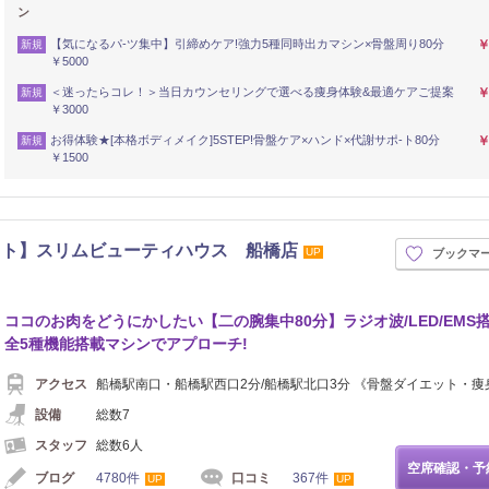
ン
【気になるパ-ツ集中】引締めケア!強力5種同時出カマシン×骨盤周り80分
￥
新規
￥5000
＜迷ったらコレ！＞当日カウンセリングで選べる痩身体験&最適ケアご提案
￥
新規
￥3000
お得体験★[本格ボディメイク]5STEP!骨盤ケア×ハンド×代謝サポ-ト80分
￥
新規
￥1500
ット】スリムビューティハウス 船橋店
UP
ブックマ
ココのお肉をどうにかしたい【二の腕集中80分】ラジオ波/LED/EMS
全5種機能搭載マシンでアプローチ!
アクセス
船橋駅南口・船橋駅西口2分/船橋駅北口3分 《骨盤ダイエット・痩
設備
総数7
スタッフ
総数6人
空席確認・予
ブログ
4780件
口コミ
367件
UP
UP