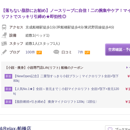
【落ちない脂肪にお勧め】ノースリーブに自信！二の腕集中ケア！マ
リフトでスッキリ引締め★即効性◎
アクセス
京成船橋駅徒歩1分/JR船橋駅徒歩4分/東武野田線徒歩4分
設備
総数1(ベッド1)
スタッフ
総数1人(スタッフ1人)
空席確認・予
ブログ
100件
口コミ
7件
UP
UP
【小顔・痩身】小顔専門店Lift(リフト) 船橋のクーポン
【NewOpen記念】二重顎すっきり小顔プラン｜マイクロリフト全顔+顎下
￥
新規
80kj
【人気No.1★】全顔～首元まで｜小顔マイクロリフト 全顔+顎下+首元120
￥1
新規
kj
【脂肪燃焼×引き締め】 痩身マイクロリフト120kj〈1部位〉
￥1
新規
&Relax-船橋店
ブックマ