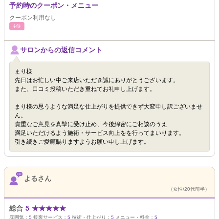
予約時のクーポン・メニュー
クーポン利用なし
ﾈｲﾙ
サロンからの返信コメント
まり様
先日はお忙しい中ご来店いただき誠にありがとうございます。
また、口コミ投稿いただき重ねてお礼申し上げます。
まり様の思うような満足な仕上がりを提供できず大変申し訳ございませ
ん。
貴重なご意見を真摯に受け止め、今後綿密にご相談のうえ
満足いただけるよう施術・サービス向上をを行ってまいります。
引き続きご愛顧賜りますようお願い申し上げます。
よるさん
（女性/20代前半）
総合
5
★
★
★
★
★
雰囲気：
5
接客サービス：
5
技術・仕上がり：
5
メニュー・料金：
5