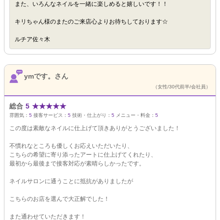
また、いろんなネイルを一緒に楽しめると嬉しいです！！
キリちゃん様のまたのご来店心よりお待ちしております☆
ルチア佐々木
ymです。さん
（女性/30代前半/会社員）
総合
5
★
★
★
★
★
雰囲気：
5
接客サービス：
5
技術・仕上がり：
5
メニュー・料金：
5
この度は素敵なネイルに仕上げて頂きありがとうございました！
不慣れなところも優しくお応えいただいたり、
こちらの希望に寄り添ったアートに仕上げてくれたり、
最初から最後まで接客対応が素晴らしかったです。
ネイルサロンに通うことに抵抗がありましたが
こちらのお店を選んで大正解でした！
また通わせていただきます！