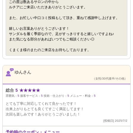
この度は数あるサロンの中から
ルチアにご来店いただきありがとうございます。
また、お忙しい中口コミ投稿もして頂き、重ねて感謝申し上げます。
嬉しいお言葉ありがとうございます！
サンダルを履く季節なので、足がすっきりすると嬉しいですよね♪
また気になる部分があればいつでもご相談ください◎
くまくま様のまたのご来店をお待ちしております。
ゆんさん
（女性/30代後半/その他）
総合
5
★
★
★
★
★
雰囲気：
5
接客サービス：
5
技術・仕上がり：
5
メニュー・料金：
5
とても丁寧に対応してくれて良かったです！
出来上がりもとても良くてすごく満足してます！
次回も楽しみです！ありがとうございました！
[投稿日] 2025/7/2
予約時のクーポン・メニュー