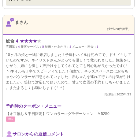
まさん
（女性/20代後半）
総合
4
★
★
★
★
★
雰囲気：
4
接客サービス：
5
技術・仕上がり：
4
メニュー・料金：
3
10ヶ月の娘と一緒に来店しました！子連れネイルは初めてで、ドキドキして
いたのですが、ネイリストさんがとっても優しくて救われました。施術をし
ながら、娘にも優しく声掛けをしてくれてとても居心地が良かったです(＾
＾)ネイルも丁寧でスピーディでした！個室で、キッズスペースにはおもち
ゃやバウンサーが用意されていました。赤ちゃんを連れて行くのは気が引け
ましたが、笑顔で対応して頂いたので、甘えて次回の予約もしちゃいました
。またよろしくお願いします (＾＾)
[投稿日] 2025/4/23
予約時のクーポン・メニュー
【オフ無し＆平日限定】ワンカラーorグラデーション ￥5250
ﾈｲﾙ
サロンからの返信コメント