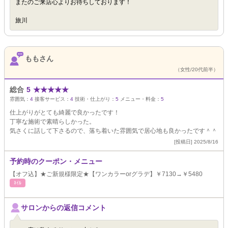
またのご来店心よりお待ちしております！
旅川
ももさん
（女性/20代前半）
総合
5
★
★
★
★
★
雰囲気：
4
接客サービス：
4
技術・仕上がり：
5
メニュー・料金：
5
仕上がりがとても綺麗で良かったです！
丁寧な施術で素晴らしかった。
気さくに話して下さるので、落ち着いた雰囲気で居心地も良かったです＾＾
[投稿日] 2025/8/16
予約時のクーポン・メニュー
【オフ込】★ご新規様限定★【ワンカラーorグラデ】￥7130→￥5480
ﾈｲﾙ
サロンからの返信コメント