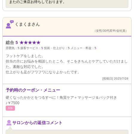
またのご来店お待ちしております。
くまくまさん
（女性/30代前半/会社員）
総合
5
★
★
★
★
★
雰囲気：
5
接客サービス：
5
技術・仕上がり：
5
メニュー・料金：
5
フットケアをしました。
担当の方にお悩みを相談したところ、そこをきちんとケアしていただけまし
た。素敵な対応でした。
仕上がりも足がフワフワになりよかったです。
[投稿日] 2025/7/28
予約時のクーポン・メニュー
硬くなったかかとをつるすべに！角質ケア＋マッサージ＆パック付き
♪￥7500
ﾈｲﾙ
サロンからの返信コメント