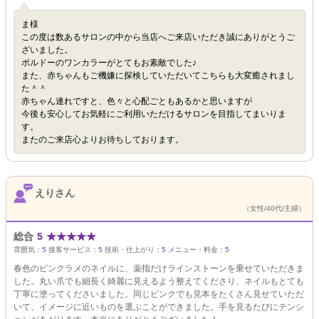
ま様
この度は数あるサロンの中から当店へご来店いただき誠にありがとうご
ざいました。
ボルドーのワンカラーがとてもお素敵でした♪
また、赤ちゃんもご機嫌に探検していただいてこちらも大変癒されまし
た＾＾
赤ちゃん連れですと、色々と心配ごともあるかと思いますが
今後も安心してお気軽にご利用いただけるサロンを目指してまいりま
す。
またのご来店心よりお待ちしております。
えりさん
（女性/40代/主婦）
総合
5
★
★
★
★
★
雰囲気：
5
接客サービス：
5
技術・仕上がり：
5
メニュー・料金：
5
春色のピンクラメのネイルに、薬指だけラインストーンを乗せていただきま
した。丸い爪でも細長く綺麗に見えるよう整えてくださり、ネイルもとても
丁寧に塗ってくださいました。同じピンクでも見本をたくさん見せていただ
いて、イメージに近いものを選ぶことができました。手を見るたびにテンシ