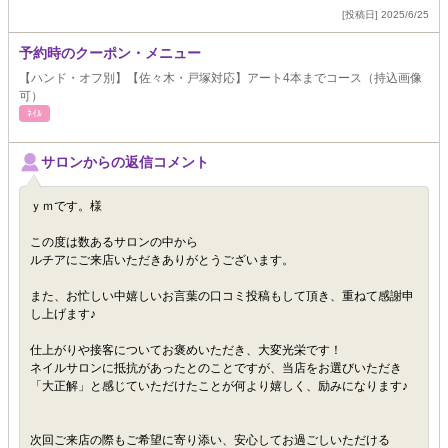
[投稿日] 2025/6/25
予約時のクーポン・メニュー
【ハンド・オフ別】【佐々木・戸塚対応】アート4本までコース（持込画像
可）
ﾈｲﾙ
サロンからの返信コメント
ｙｍです。様
この度は数あるサロンの中から
ルチアにご来店いただきありがとうございます。
また、お忙しい中嬉しいお言葉の口コミ投稿もして頂き、重ねて感謝申
し上げます♪
仕上がりや接客についてお褒めいただき、大変光栄です！
ネイルサロンに抵抗があったとのことですが、当店をお選びいただき
「大正解」と感じていただけたことが何より嬉しく、励みになります♪
次回ご来店の際もご希望に寄り添い、安心してお過ごしいただける