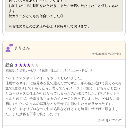
嬉しいお言葉ありがとうございます！
お忙しい中でお時間をいただき、またご来店いただけたこと嬉しく思い
ます。
秋カラーがとてもお似合いでした◎
もも様のまたのご来店を心よりお待ちしております。
まりさん
（女性/30代前半/会社員）
総合
3
★
★
★
★
★
雰囲気：
5
接客サービス：
5
技術・仕上がり：
3
メニュー・料金：
3
ハンドでマグネットネイルをやってもらいました。
使用するネイルは色見本を見て選んだのですが、爪の色が透けて見えるのが
嫌で2度塗りしてもらったら、思ってたイメージより濃く、どちらかと言う
とゴージャスな仕上がりになってしまったのが残念でした。(マグネットネ
イルと言えば、全部うるちゅるのイメージと思っていました。)やはり、最
初にやりたいネイルの写真などを見せてお願いした方が良かったです。
ですが、やはりプロなので甘皮処理などはとても綺麗に仕上げて頂きまし
た。また接客も丁寧で良かったです。
[投稿日] 2025/8/23