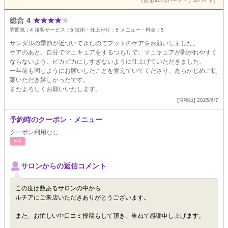
（女性/40代/パート・アルバイト）
総合
4
★
★
★
★
★
雰囲気：
4
接客サービス：
5
技術・仕上がり：
5
メニュー・料金：
5
サンダルの季節が近づいてきたのでフットのケアをお願いしました。
ケアのあと、自分でマニキュアをするつもりで、マニキュアが剥がれやすく
ならないよう、ピカピカにしすぎないように仕上げていただきました。
一年前も同じようにお願いしたことを覚えていてくださり、あらかじめご提
案いただき嬉しかったです。
またよろしくお願いいたします。
[投稿日] 2025/6/7
予約時のクーポン・メニュー
クーポン利用なし
ﾈｲﾙ
サロンからの返信コメント
この度は数あるサロンの中から
ルチアにご来店いただきありがとうございます。
また、お忙しい中口コミ投稿もして頂き、重ねて感謝申し上げます。