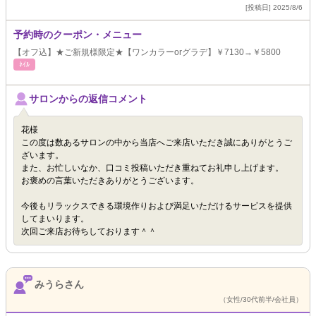
[投稿日] 2025/8/6
予約時のクーポン・メニュー
【オフ込】★ご新規様限定★【ワンカラーorグラデ】￥7130→￥5800
ﾈｲﾙ
サロンからの返信コメント
花様
この度は数あるサロンの中から当店へご来店いただき誠にありがとうご
ざいます。
また、お忙しいなか、口コミ投稿いただき重ねてお礼申し上げます。
お褒めの言葉いただきありがとうございます。
今後もリラックスできる環境作りおよび満足いただけるサービスを提供
してまいります。
次回ご来店お待ちしております＾＾
みうらさん
（女性/30代前半/会社員）