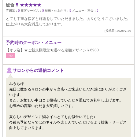
総合
5
★
★
★
★
★
雰囲気：
5
接客サービス：
5
技術・仕上がり：
5
メニュー・料金：
5
とても丁寧な接客と施術をしていただきました。ありがとうございました。
仕上がりも大変満足しております。
[投稿日] 2025/7/29
予約時のクーポン・メニュー
【オフ込】★ご新規様限定★選べる定額デザイン￥6980
ﾈｲﾙ
サロンからの返信コメント
みうら様
先日は数あるサロンの中から当店へご来店いただき誠にありがとうござ
います。
また、お忙しい中口コミ投稿していただき重ねてお礼申し上げます。
お褒めの言葉いただき大変嬉しいです。
夏らしいデザインに鱗ネイルとてもお似合いでした♪
今後も季節ならではのネイルを楽しんでいただけるよう技術・サービス
向上してまいります。