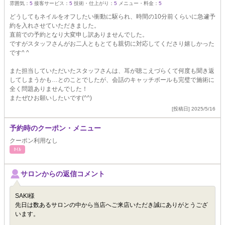
雰囲気：
5
接客サービス：
5
技術・仕上がり：
5
メニュー・料金：
5
どうしてもネイルをオフしたい衝動に駆られ、時間の10分前くらいに急遽予
約を入れさせていただきました。
直前での予約となり大変申し訳ありませんでした。
ですがスタッフさんがお二人ともとても親切に対応してくださり嬉しかった
です^ ^
また担当していただいたスタッフさんは、耳が聴こえづらくて何度も聞き返
してしまうかも…とのことでしたが、会話のキャッチボールも完璧で施術に
全く問題ありませんでした！
またぜひお願いしたいです(^^)
[投稿日] 2025/5/16
予約時のクーポン・メニュー
クーポン利用なし
ﾈｲﾙ
サロンからの返信コメント
SAKI様
先日は数あるサロンの中から当店へご来店いただき誠にありがとうござ
います。