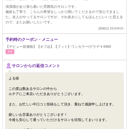
清潔感があり落ち着いた雰囲気のサロンです。
施術も丁寧で、こちらの希望をしっかり聞いてくださるので安心できまし
た。友人がやってるサロンですが、それ抜きにしてもほんとにいいと思える
ので、またお願いしたいです。
[投稿日] 2025/8/20
予約時のクーポン・メニュー
【デビュー前価格】【オフ込】【フット】ワンカラー/グラデ￥4980
ﾈｲﾙ
サロンからの返信コメント
よる様
この度は数あるサロンの中から
ルチアにご来店いただきありがとうございます。
また、お忙しい中口コミ投稿もして頂き、重ねて感謝申し上げます。
嬉しいお言葉ありがとうございます！
今後も安心して通っていただけるサロンを目指してまいります。