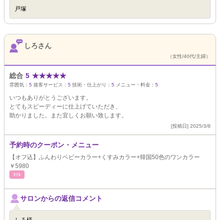
戸塚
しろさん
（女性/40代/主婦）
総合
5
★
★
★
★
★
雰囲気：
5
接客サービス：
5
技術・仕上がり：
5
メニュー・料金：
5
いつもありがとうございます。
とてもスピーディーに仕上げていただき、
助かりました。また宜しくお願い致します。
[投稿日] 2025/3/8
予約時のクーポン・メニュー
【オフ込】ふんわりベビーカラー+くすみカラー+韓国50色のワンカラー
￥5980
ﾈｲﾙ
サロンからの返信コメント