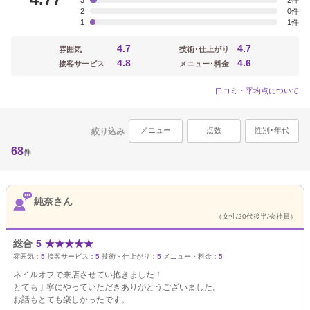
3
2
2
0
1
1
4.7
4.7
雰囲気
技術･仕上がり
4.8
4.6
接客サービス
メニュー･料金
口コミ・平均点について
メニュー
点数
性別･年代
絞り込み
68
件
純奈さん
（女性/20代後半/会社員）
総合
5
★
★
★
★
★
雰囲気：
5
接客サービス：
5
技術・仕上がり：
5
メニュー・料金：
5
ネイルオフで来店させてい抱きました！
とても丁寧にやっていただきありがとうございました。
お話もとても楽しかったです。