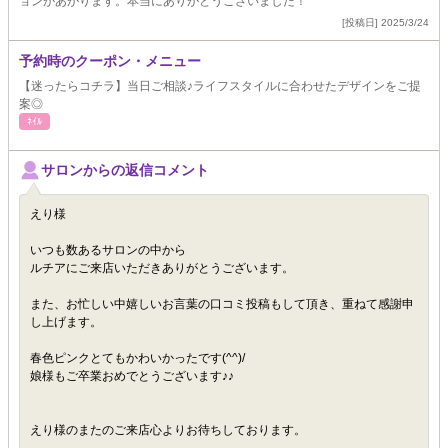
ョンがあがります。本当にありがとうございました！
[投稿日] 2025/3/24
予約時のクーポン・メニュー
【迷ったらコチラ】当日ご相談♪ライフスタイルに合わせたデザインをご提
案◎
ﾈｲﾙ
サロンからの返信コメント
えり様
いつも数あるサロンの中から
ルチアにご来店いただきありがとうございます。
また、お忙しい中嬉しいお言葉の口コミ投稿もして頂き、重ねて感謝申
し上げます。
春色ピンクとてもかわいかったです(^^)/
娘様もご卒業おめでとうございます♪♪
えり様のまたのご来店心よりお待ちしております。