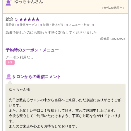
ゆっちゃんさん
（女性/20代前半）
総合
5
★
★
★
★
★
雰囲気：
5
接客サービス：
5
技術・仕上がり：
5
メニュー・料金：
5
急遽予約したのにも関わらず快く対応してくださりました
[投稿日] 2025/9/24
予約時のクーポン・メニュー
クーポン利用なし
ﾈｲﾙ
サロンからの返信コメント
ゆっちゃん様
先日は数あるサロンの中から当店へご来店いただき誠にありがとうござ
います。
また、お忙しい中口コミ投稿もして頂き、重ねて感謝申し上げます。
今後も安心してご利用いただけるよう、丁寧な対応を心がけてまいりま
す。
またのご来店を心よりお待ちしております。