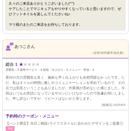
久々のご来店ありがとうございました(^^)
ケアしたことでマニキュアもやりやすくなっていると思いますので、ぜ
ひフットネイルを楽しんでくださいね♪
マリ様のまたのご来店をお待ちしております。
あつこさん
（女性/30代後半/会社員）
総合
1
★
★
★
★
★
雰囲気：
3
接客サービス：
3
技術・仕上がり：
3
メニュー・料金：
3
受付の方の雰囲気も良く、施術も早く仕上がりも全然問題なかったです。た
だ、私はネイルの時間に癒しやコミュニケーションを求めているので、その
点では初見ということもありましたが、作業感が否めないと感じました。今
回はいつもお世話になっているサロンにいけなかったので急遽お伺いしまし
た。申し訳ないですが、リピートはないかと存じます。
[投稿日] 2025/6/3
予約時のクーポン・メニュー
【ハンド限定】当日ご相談♪ライフスタイルに合わせたデザインをご提案◎
ﾈｲﾙ