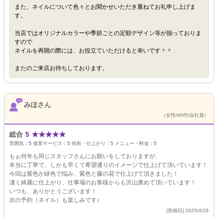
また、ネイルについて色々とお聞かせいただき重ねてお礼申し上げま
す。
当店ではオリジナルカラーや季節ごとの定額デザイン等が揃っておりま
すので
ネイルを再開の際には、お役立ていただけると幸いです＾＾
またのご来店お待ちしております。
みほさん
（女性/40代/会社員）
総合
5
★
★
★
★
★
雰囲気：
5
接客サービス：
5
技術・仕上がり：
5
メニュー・料金：
5
もぉ何年も同じスタッフさんにお願いをしておりますが、
本当に丁寧で、しかも早くて希望通りのイメージで仕上げて頂いています！
今回は紫色か緑色で悩み、紫色と藤の花で仕上げて頂きました！
凄く綺麗に仕上がり、仕事場のお客様からも沢山褒めて頂いています！
いつも、ありがとうございます！
次の予約（ネイル）も楽しみです♪
[投稿日] 2025/4/26