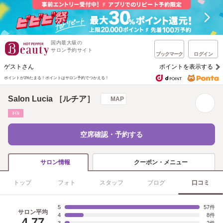
国内最大級の
サロン予約サイト
ブックマーク
ログイン
ゲストさん
ポイントを表示する
ポイントが1%たまる！
ポイントはサロン予約でつかえる！
Salon Lucia ［ルチア］
MAP
ﾈｲﾙ
空席確認・予約する
クーポン・メニュー
サロン情報
トップ
フォト
スタッフ
ブログ
口コミ
5
57
サロン平均
4
8
4.77