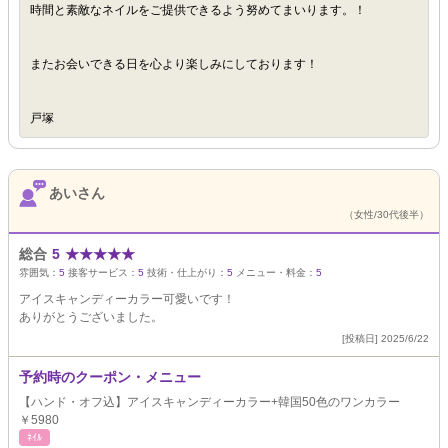
時間と素敵なネイルをご提供できるよう努めてまいります。！
またお会いできる日を心より楽しみにしております！
戸塚
あいさん
（女性/30代後半）
総合
5
★
★
★
★
★
雰囲気：
5
接客サービス：
5
技術・仕上がり：
5
メニュー・料金：
5
アイスキャンディーカラー可愛いです！
ありがとうございました。
[投稿日] 2025/6/22
予約時のクーポン・メニュー
【ハンド・オフ込】アイスキャンディーカラー+韓国50色のワンカラー
￥5980
ﾈｲﾙ