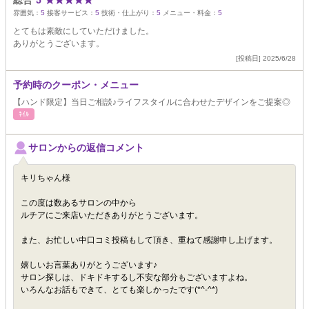
総合
5
★
★
★
★
★
雰囲気：
5
接客サービス：
5
技術・仕上がり：
5
メニュー・料金：
5
とてもは素敵にしていただけました。
ありがとうございます。
[投稿日] 2025/6/28
予約時のクーポン・メニュー
【ハンド限定】当日ご相談♪ライフスタイルに合わせたデザインをご提案◎
ﾈｲﾙ
サロンからの返信コメント
キリちゃん様
この度は数あるサロンの中から
ルチアにご来店いただきありがとうございます。
また、お忙しい中口コミ投稿もして頂き、重ねて感謝申し上げます。
嬉しいお言葉ありがとうございます♪
サロン探しは、ドキドキするし不安な部分もございますよね。
いろんなお話もできて、とても楽しかったです(*^-^*)