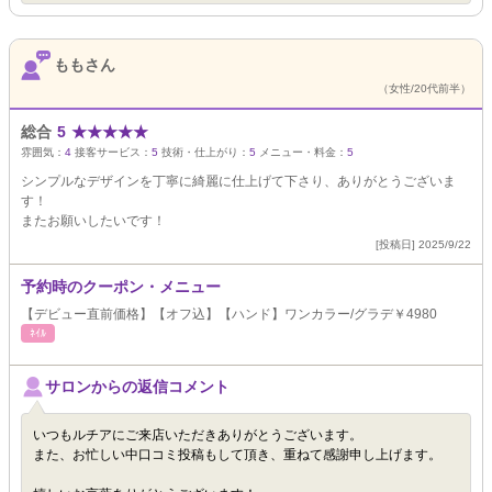
ももさん
（女性/20代前半）
総合
5
★
★
★
★
★
雰囲気：
4
接客サービス：
5
技術・仕上がり：
5
メニュー・料金：
5
シンプルなデザインを丁寧に綺麗に仕上げて下さり、ありがとうございま
す！
またお願いしたいです！
[投稿日] 2025/9/22
予約時のクーポン・メニュー
【デビュー直前価格】【オフ込】【ハンド】ワンカラー/グラデ￥4980
ﾈｲﾙ
サロンからの返信コメント
いつもルチアにご来店いただきありがとうございます。
また、お忙しい中口コミ投稿もして頂き、重ねて感謝申し上げます。