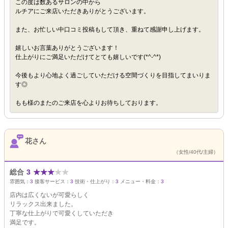
この度は数あるサロンの中から
ルチアにご来店いただきありがとうございます。
また、お忙しい中口コミ投稿もして頂き、重ねて感謝申し上げます。
嬉しいお言葉ありがとうございます！
仕上がりにご満足いただけてとても嬉しいです(*^-^*)
今後もより心地よく過ごしていただける空間づくりを目指してまいりま
す◎
もも様のまたのご来店を心よりお待ちしております。
花さん
（女性/40代/主婦）
総合
3
★
★
★
★
★
雰囲気：
3
接客サービス：
3
技術・仕上がり：
3
メニュー・料金：
3
店内は広くないが可愛らしく
リラックス出来ました。
丁寧な仕上がりで可愛くしていただき
満足です。