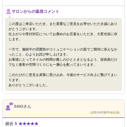
サロンからの返信コメント
この度はご来店いただき、また貴重なご意見をお寄せいただき誠にあり
がとうございます。
仕上がりや受付対応についてお褒めのお言葉をいただき、大変光栄に存
じます。
一方で、施術中の雰囲気やコミュニケーションの面でご期待に添えなか
ったこと、心よりお詫び申し上げます。
お客様にとってネイルの時間が癒しのひとときとなるよう、技術面だけ
でなく接客や空間づくりにも一層心を配ってまいります。
このたびのご意見を真摯に受け止め、今後のサービス向上に繋げてまい
ります。
ありがとうございました。
SAKIさん
（女性/20代後半/会社員）
総合
5
★
★
★
★
★