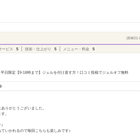
[投稿日] 2
サービス
5
技術・仕上がり
5
メニュー・料金
5
平日限定【9-16時まで】ジェルを付け直す方！口コミ投稿でジェルオフ無料
ト
にありがとうございました。
ます。
♪
れていかれるので毎回こちらも楽しみです♪