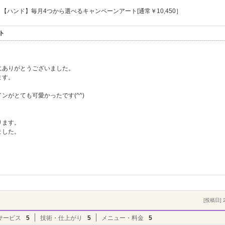
【ハンド】毎月4つから選べるキャンペーンアート[通常￥10,450］
ト
にありがとうございました。
ます。
がとても可愛かったです(^^)
ります。
ました。
[投稿日] 2
サービス
5
技術・仕上がり
5
メニュー・料金
5