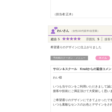
（担当者:正木）
わいさん
（女性/20代前半/自営業）
総合
5
雰囲気
5
接客
希望通りのデザインに仕上がりました
予約時のクーポン・メニュー
サロン＆スクール Knailからの返信コメン
わい様
いつも当サロンをご利用いただきまして誠
接客や技術にご満足頂けて大変嬉しく思い
ご希望通りのデザインにできてよかったです
いつも素敵なセンスのお色とデザインをさ