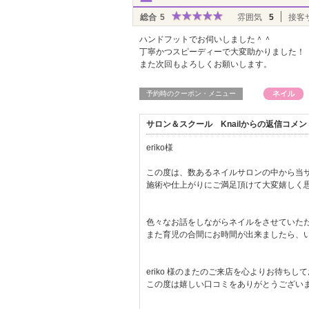
総合
5
雰囲気
5
接客
ハンドフットでお伺いしました＾＾
丁寧かつスピーディーで大変助かりました！
また次回もよろしくお願いします。
予約時のクーポン・メニュー
サロン＆スクール Knailからの返信コメン
eriko様
この度は、数あるネイルサロンの中から当
施術や仕上がりにご満足頂けて大変嬉しく
色々なお話をしながらネイルをさせていた
また育児の合間にお時間が出来ましたら、
eriko 様のまたのご来店を心よりお待ちし
この度は嬉しい口コミをありがとうござい