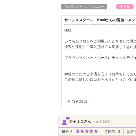
予約時のクーポン・メニュー
サロン＆スクール Knailからの返信コメン
kk様
いつも当サロンをご利用いただきまして誠
接客や技術にご満足頂けて大変嬉しく思い
ブラウンマグネットベースにチェックデザイン
kk様のまたのご来店を心よりお待ちしてお
この度は嬉しい口コミをありがとうござい
（担当者:関口）
チャミコさん
（女性/60代）
総合
5
雰囲気
5
接客