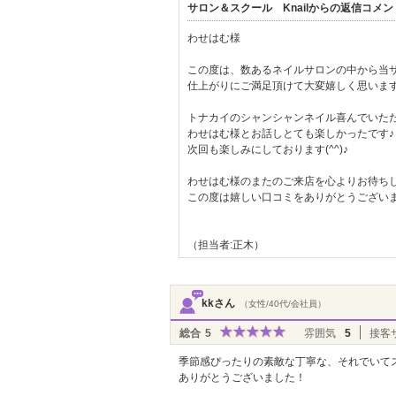
サロン＆スクール Knailからの返信コメン
わせはむ様
この度は、数あるネイルサロンの中から当
仕上がりにご満足頂けて大変嬉しく思いま
トナカイのシャンシャンネイル喜んでいた
わせはむ様とお話しとても楽しかったです♪
次回も楽しみにしております(^^)♪
わせはむ様のまたのご来店を心よりお待ち
この度は嬉しい口コミをありがとうござい
（担当者:正木）
kkさん
（女性/40代/会社員）
総合
5
雰囲気
5
接客
季節感ぴったりの素敵な丁寧な、それでいて
ありがとうございました！