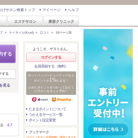
つげサロン検索トップ
マイページ
ヘルプ
ン
エステサロン
美容クリニック
プ
>
ケイネイル(Knail)
>
口コミ
>
10ページ目
ようこそ、ゲストさん。
約する
ログインする
会員登録する（無料）
クする
ホットペッパービューティーなら
1%
ポイントが
たまる！
を見る
ためたポイントをつかっておとく
にサロンをネット予約！
たまるポイントについて
つかえるサービス一覧
ポイント設定変更
金
4.7
ブックマーク
ログインすると会員情報に保存できます