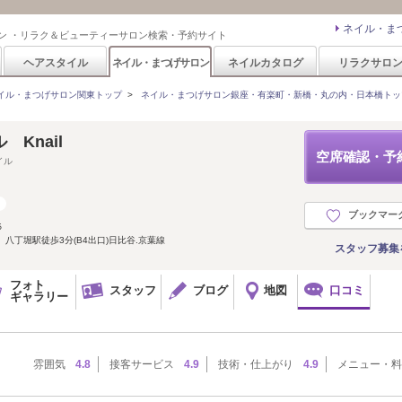
ネイル・ま
ン ・リラク＆ビューティーサロン検索・予約サイト
ヘアスタイル
ネイル・まつげサロン
ネイルカタログ
リラクサロ
イル・まつげサロン関東トップ
>
ネイル・まつげサロン銀座・有楽町・新橋・丸の内・日本橋トッ
Knail
空席確認・予
イル
ブックマー
５
%】八丁堀駅徒歩3分(B4出口)日比谷.京葉線
スタッフ募集
フォト
スタッフ
ブログ
地図
口コミ
ギャラリー
雰囲気
4.8
接客サービス
4.9
技術・仕上がり
4.9
メニュー・料