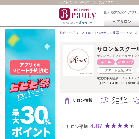
ケイネイル(Knail)の口コミ一覧 (10/12)
国内最大級のヘアサロ
ヘアサロン
総合トップ
>
ネイル・まつげサロン検索トップ
>
ネ
サロン＆スクール 
サロンアンドスクールケイネ
スマート支払いOK
東京都中央区新川２－２１－
【口コミ★4.8/リピ-ト率90
クーポン
サロン情報
メニュー
4.87
サロン平均