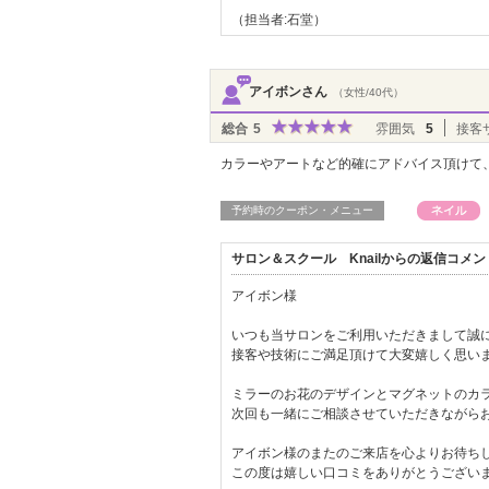
（担当者:石堂）
アイボンさん
（女性/40代）
総合
5
雰囲気
5
接客
カラーやアートなど的確にアドバイス頂けて
予約時のクーポン・メニュー
サロン＆スクール Knailからの返信コメン
アイボン様
いつも当サロンをご利用いただきまして誠
接客や技術にご満足頂けて大変嬉しく思い
ミラーのお花のデザインとマグネットのカラ
次回も一緒にご相談させていただきながら
アイボン様のまたのご来店を心よりお待ち
この度は嬉しい口コミをありがとうござい