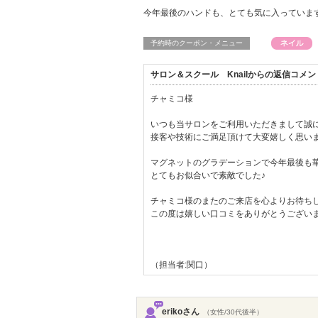
今年最後のハンドも、とても気に入っていま
予約時のクーポン・メニュー
サロン＆スクール Knailからの返信コメン
チャミコ様
いつも当サロンをご利用いただきまして誠
接客や技術にご満足頂けて大変嬉しく思い
マグネットのグラデーションで今年最後も
とてもお似合いで素敵でした♪
チャミコ様のまたのご来店を心よりお待ち
この度は嬉しい口コミをありがとうござい
（担当者:関口）
erikoさん
（女性/30代後半）