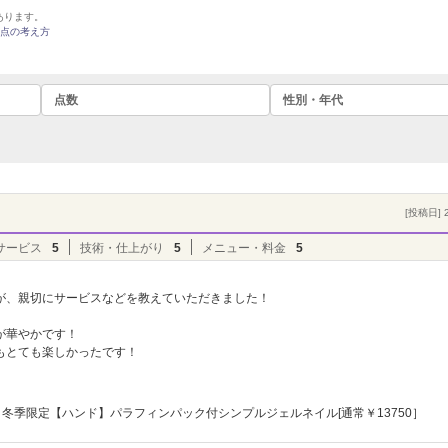
あります。
点の考え方
点数
性別・年代
[投稿日] 2
サービス
5
技術・仕上がり
5
メニュー・料金
5
が、親切にサービスなどを教えていただきました！
が華やかです！
もとても楽しかったです！
冬季限定【ハンド】パラフィンパック付シンプルジェルネイル[通常￥13750］