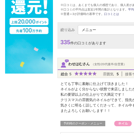
※口コミは、あくまでも個人の感想であり、個人差が
※口コミの平均点は直近1年間の集計となります。
平均
※普通＝3が評価時の基準です。
口コミとは
絞り込み
メニュー
335
件の口コミがあります
わせはむさん
（女性/20代後半/自営業）
総合
5
雰囲気
5
接客
とても丁寧に素敵に仕上げて頂きました！
ネイルがよく分からない状態で来店しました
私の要望以上の仕上がりで大満足です！
クリスマスの雰囲気のネイルができて、指先
気さくに明るく話してくださって、ネイル中
またよろしくお願いします！！
予約時のクーポン・メニュー