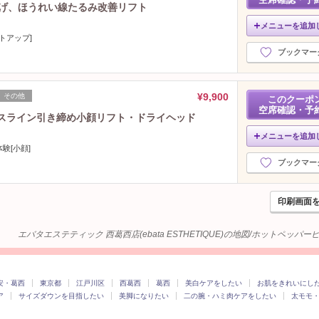
上げ、ほうれい線たるみ改善リフト
メニューを追加
トアップ]
ブックマー
¥9,900
その他
このクーポ
空席確認・予
イスライン引き締め小顔リフト・ドライヘッド
メニューを追加
験[小顔]
ブックマー
印刷画面
エバタエステティック 西葛西店(ebata ESTHETIQUE)の地図/ホットペッパ
安・葛西
東京都
江戸川区
西葛西
葛西
美白ケアをしたい
お肌をきれいにし
ア
サイズダウンを目指したい
美脚になりたい
二の腕・ハミ肉ケアをしたい
太モモ