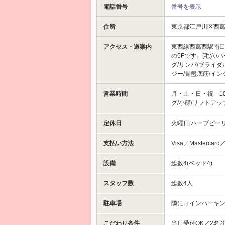
電話番号
番号を表示
住所
東京都江戸川区西
アクセス・道案内
東西線西葛西駅南口
の5Fです。[毛穴/
グ/リンパ/ブライダ
ジー/骨盤底筋/イン
営業時間
月・土・日・祝 10
グ/小顔/リフトアッ
定休日
火曜日[ハーブピーリ
支払い方法
Visa／Mastercard
設備
総数4(ベッド4)
スタッフ数
総数4人
駐車場
隣にコインパーキング
こだわり条件
当日受付OK／2名