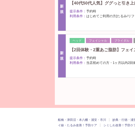
【40代50代人気】ググっと引き
新
提示条件：
予約時
規
利用条件：
はじめてご利用の方[たるみ/リフ
ヘッド
フェイシャル
ブライダル
【2回体験・2重あご脂肪】フェ
新
提示条件：
予約時
規
利用条件：
当店初めての方・1ヶ月以内2回体
船橋・津田沼・本八幡・浦安・市川
妙典・行徳・浦
イ線・たるみ改善！予防ケア
シミしわ改善！予防ケ