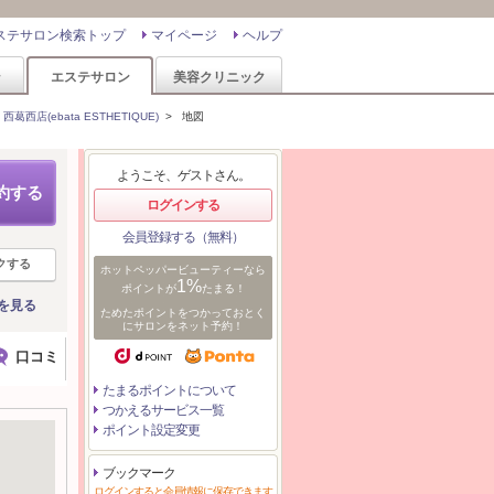
ステサロン検索トップ
マイページ
ヘルプ
ン
エステサロン
美容クリニック
西店(ebata ESTHETIQUE)
>
地図
ようこそ、ゲストさん。
約する
ログインする
会員登録する（無料）
クする
ホットペッパービューティーなら
1%
ポイントが
たまる！
を見る
ためたポイントをつかっておとく
にサロンをネット予約！
口コミ
たまるポイントについて
つかえるサービス一覧
ポイント設定変更
ブックマーク
ログインすると会員情報に保存できます