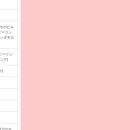
そのビル
ピーリン
エンダモロ
ブピーリン
ング]
グ]
頭でのカ