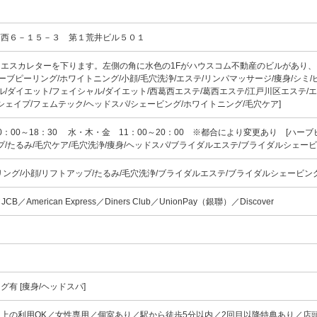
葛西６－１５－３ 第１荒井ビル５０１
エスカレターを下ります。左側の角に水色の1Fがハウスコム不動産のビルがあり、
ハーブピーリング/ホワイトニング/小顔/毛穴洗浄/エステ/リンパマッサージ/痩身/シミ/
ル/ダイエット/フェイシャル/ダイエット/西葛西エステ/葛西エステ/江戸川区エステ/
シェイプ/フェムテック/ヘッドスパ/シェービング/ホワイトニング/毛穴ケア]
：00～18：30 水・木・金 11：00～20：00 ※都合により変更あり [ハー
プ/たるみ/毛穴ケア/毛穴洗浄/痩身/ヘッドスパ/ブライダルエステ/ブライダルシェービ
ング/小顔/リフトアップ/たるみ/毛穴洗浄/ブライダルエステ/ブライダルシェービン
／JCB／American Express／Diners Club／UnionPay（銀聯）／Discover
有 [痩身/ヘッドスパ]
以上の利用OK／女性専用／個室あり／駅から徒歩5分以内／2回目以降特典あり／店