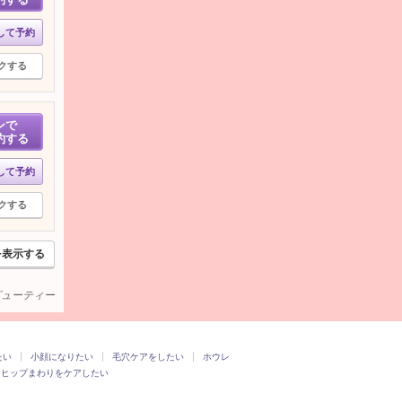
して予約
クする
ンで
約する
して予約
クする
を表示する
ービューティー
たい
小顔になりたい
毛穴ケアをしたい
ホウレ
・ヒップまわりをケアしたい