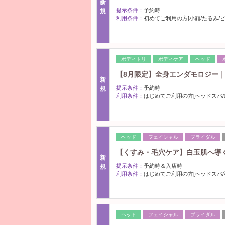
新
提示条件：
予約時
規
利用条件：
初めてご利用の方[小顔/たるみ/
ボディトリ
ボディケア
ヘッド
【8月限定】全身エンダモロジー
新
提示条件：
予約時
規
利用条件：
はじめてご利用の方[ヘッドスパ/
ヘッド
フェイシャル
ブライダル
【くすみ・毛穴ケア】白玉肌へ導
新
提示条件：
予約時＆入店時
規
利用条件：
はじめてご利用の方[ヘッドスパ/
ヘッド
フェイシャル
ブライダル