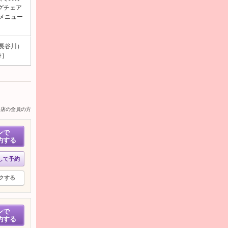
グチェア
メニュー
 長谷川）
身］
来店の全員の方
ンで
約する
して予約
クする
ンで
約する