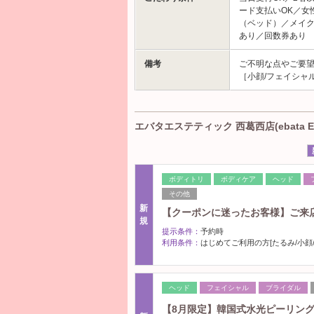
ード支払いOK／女
（ベッド）／メイ
あり／回数券あり
備考
ご不明な点やご要望な
［小顔/フェイシャル
エバタエステティック 西葛西店(ebata E
ボディトリ
ボディケア
ヘッド
その他
新
【クーポンに迷ったお客様】ご来
規
提示条件：
予約時
利用条件：
はじめてご利用の方[たるみ/小顔/
ヘッド
フェイシャル
ブライダル
【8月限定】韓国式水光ピーリン