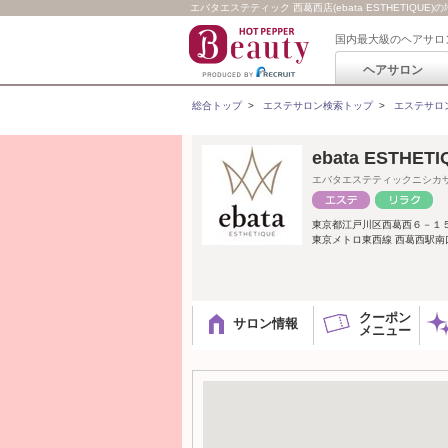
エバタエステティック 西葛西店(ebata ESTHETIQUE)
国内最大級のヘアサロ
ヘアサロン
総合トップ
>
エステサロン検索トップ
>
エステサロ
ebata ESTHE
エバタエステティックニシカ
東京都江戸川区西葛西６－１
東京メトロ東西線 西葛西駅南
クーポン
サロン情報
メニュー