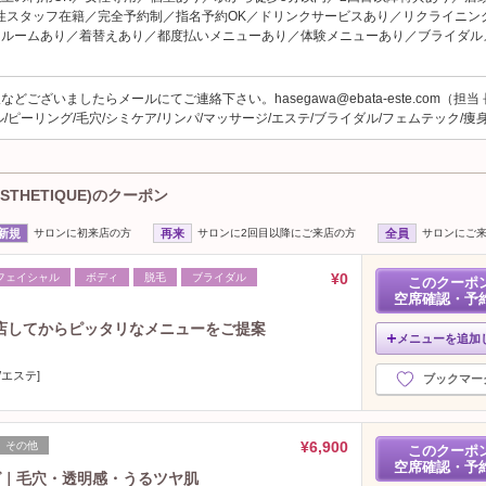
性スタッフ在籍／完全予約制／指名予約OK／ドリンクサービスあり／リクライニン
クルームあり／着替えあり／都度払いメニューあり／体験メニューあり／ブライダル
どございましたらメールにてご連絡下さい。hasegawa@ebata-este.com（担当
/ピーリング/毛穴/シミケア/リンパ/マッサージ/エステ/ブライダル/フェムテック/痩
STHETIQUE)のクーポン
新規
サロンに初来店の方
再来
サロンに2回目以降にご来店の方
全員
サロンにご
¥0
フェイシャル
ボディ
脱毛
ブライダル
このクーポ
空席確認・予
店してからピッタリなメニューをご提案
メニューを追加
エステ]
ブックマー
¥6,900
その他
このクーポ
空席確認・予
グ｜毛穴・透明感・うるツヤ肌