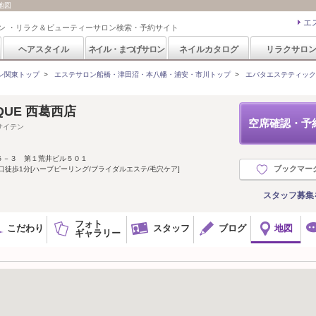
の地図
エ
ン ・リラク＆ビューティーサロン検索・予約サイト
ヘアスタイル
ネイル・まつげサロン
ネイルカタログ
リラクサロ
ン関東トップ
>
エステサロン船橋・津田沼・本八幡・浦安・市川トップ
>
エバタエステティック 西葛
TIQUE 西葛西店
空席確認・予
サイテン
５－３ 第１荒井ビル５０１
ブックマー
口徒歩1分[ハーブピーリング/ブライダルエステ/毛穴ケア]
スタッフ募集
フォト
こだわり
スタッフ
ブログ
地図
ギャラリー