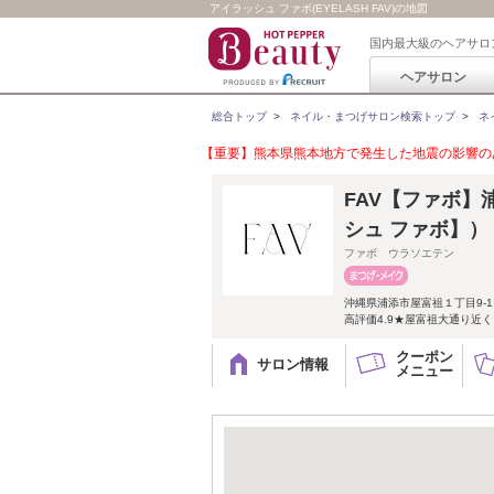
アイラッシュ ファボ(EYELASH FAV)の地図
国内最大級のヘアサロ
ヘアサロン
総合トップ
>
ネイル・まつげサロン検索トップ
>
ネ
【重要】熊本県熊本地方で発生した地震の影響のあ
FAV【ファボ】浦
シュ ファボ】）
ファボ ウラソエテン
沖縄県浦添市屋富祖１丁目9-1
高評価4.9★屋富祖大通り近
クーポン
サロン情報
メニュー