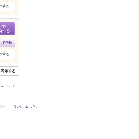
クする
ンで
約する
して予約
クする
を表示する
ービューティー
ロン
可愛い目元にしたい