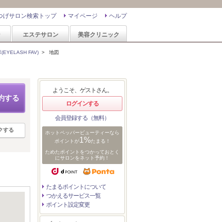
つげサロン検索トップ
マイページ
ヘルプ
ン
エステサロン
美容クリニック
YELASH FAV)
>
地図
ようこそ、ゲストさん。
約する
ログインする
会員登録する（無料）
クする
ホットペッパービューティーなら
1%
ポイントが
たまる！
ためたポイントをつかっておとく
にサロンをネット予約！
たまるポイントについて
つかえるサービス一覧
ポイント設定変更