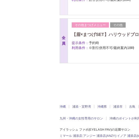
その他まつげメニュー
その他
【眉×まつげSET】ハリウッドブロウ
全
提示条件：
予約時
員
利用条件：
※割引併用不可/最終案内18時
沖縄
浦添・宜野湾
沖縄県
浦添市
古島
九州・沖縄の女性専用のサロン
沖縄のポイントが利
アイラッシュ ファボ(EYELASH FAV)の近隣サロン
ミマール 浦添店
|
アンジー 浦添店(ANZY)
|
イノア 浦添店(In