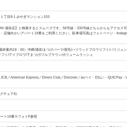
丁目9-1 みやぎマンション103
【FAV 浦添店】と検索するとスムーズです。58号線・330号線どちらからもアクセス
・店舗向かいアパート19番をご利用ください。駐車場写真はフォトページ・Instagr
0（最終案内18：00）沖縄/浦添/まつげパーマ/眉毛/ハリウッドブロウリフト/パリジェ
リフト/アイブロウ/下まつげ/フルブラウン/ボリュームラッシュ
d／JCB／American Express／Diners Club／Discover／auペイ・D払い・QUICPay・
グチェア4)
ート19番※フォトP参照