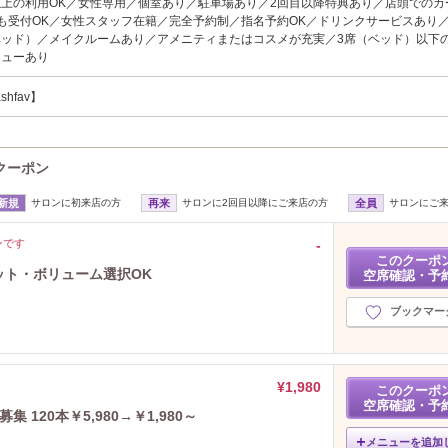
以上の利用OK／女性専用／個室あり／駐車場あり／2回目以降特典あり／店頭でのカ
でも受付OK／女性スタッフ在籍／完全予約制／指名予約OK／ドリンクサービスあり
ベッド）／メイクルームあり／アメニティまたはコスメが充実／3席（ベッド）以下
ニューあり
ashfav】
のクーポン
新規
サロンに初来店の方
再来
サロンに2回目以降にご来店の方
全員
サロンにご
ンです
‐
このクーポ
ラット・ボリューム選択OK
空席確認・予
ブックマー
¥1,980
このクーポ
空席確認・予
集 120本￥5,980→￥1,980～
メニューを追加