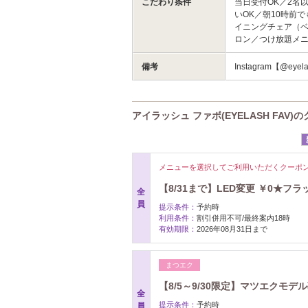
こだわり条件
当日受付OK／2名
いOK／朝10時前
イニングチェア（
ロン／つけ放題メ
備考
Instagram【@eyel
アイラッシュ ファボ(EYELASH FAV)
メニューを選択してご利用いただくクーポ
【8/31まで】LED変更 ￥0★フ
全
員
提示条件：
予約時
利用条件：
割引併用不可/最終案内18時
有効期限：
2026年08月31日まで
まつエク
【8/5～9/30限定】マツエクモデル募
全
提示条件：
予約時
員