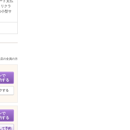
ード支払
／リクラ
の小型サ
来店の全員の方
ンで
約する
クする
ンで
約する
して予約