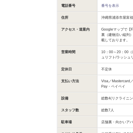
電話番号
番号を表示
住所
沖縄県浦添市屋富祖１
アクセス・道案内
Googleマップで
裏（建物沿い縦列）
載しております。
営業時間
10：00～20：0
ュリフト/ラッシュ
定休日
不定休
支払い方法
Visa／Mastercar
Pay・ペイペイ
設備
総数4(リクライニン
スタッフ数
総数7人
駐車場
店舗裏・向かいアパ