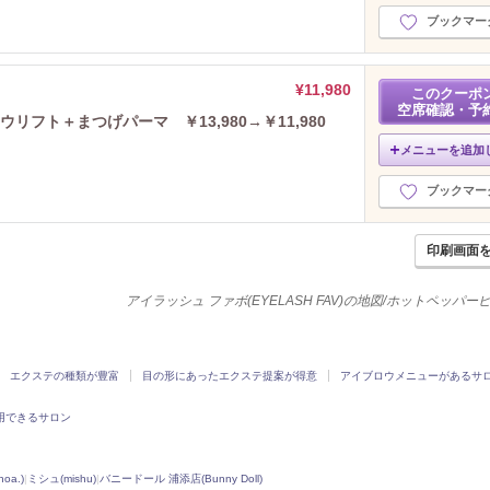
ブックマー
¥11,980
このクーポ
空席確認・予
リフト＋まつげパーマ ￥13,980→￥11,980
メニューを追加
ブックマー
印刷画面
アイラッシュ ファボ(EYELASH FAV)の地図/ホットペッパ
エクステの種類が豊富
目の形にあったエクステ提案が得意
アイブロウメニューがあるサ
用できるサロン
oa.)
|
ミシュ(mishu)
|
バニードール 浦添店(Bunny Doll)