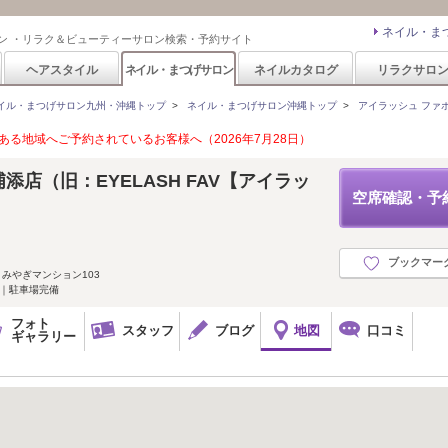
ネイル・ま
ン ・リラク＆ビューティーサロン検索・予約サイト
ヘアスタイル
ネイル・まつげサロン
ネイルカタログ
リラクサロ
イル・まつげサロン九州・沖縄トップ
>
ネイル・まつげサロン沖縄トップ
>
アイラッシュ ファボ(E
る地域へご予約されているお客様へ（2026年7月28日）
添店（旧：EYELASH FAV【アイラッ
空席確認・予
ブックマー
 みやぎマンション103
く｜駐車場完備
フォト
スタッフ
ブログ
地図
口コミ
ギャラリー