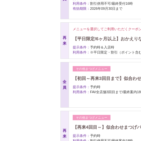
利用条件：
割引併用不可/最終受付16時
有効期限：
2026年09月30日まで
メニューを選択してご利用いただくクーポ
再
【平日限定/6ヶ月以上】おかえりな
来
提示条件：
予約時＆入店時
利用条件：
※平日限定・割引（ポイント含
その他まつげメニュー
【初回～再来3回目まで】似合わせまつ
全
提示条件：
予約時
員
利用条件：
FAV全店舗3回目まで/最終案内1
その他まつげメニュー
【再来4回目～】似合わせまつげパー
再
提示条件：
予約時
来
利用条件：
割引併用不可/最終案内18時