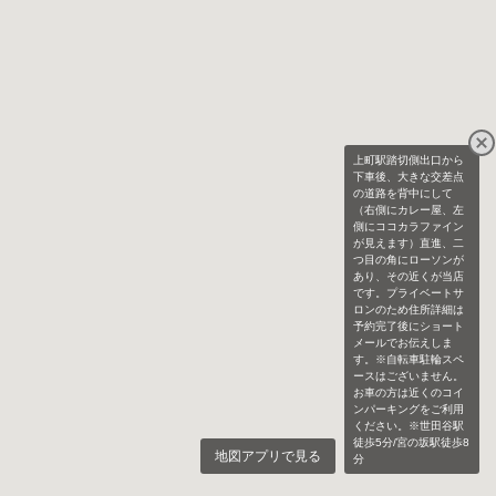
上町駅踏切側出口から
下車後、大きな交差点
の道路を背中にして
（右側にカレー屋、左
側にココカラファイン
が見えます）直進、二
つ目の角にローソンが
あり、その近くが当店
です。プライベートサ
ロンのため住所詳細は
予約完了後にショート
メールでお伝えしま
す。※自転車駐輪スペ
ースはございません。
お車の方は近くのコイ
ンパーキングをご利用
ください。※世田谷駅
徒歩5分/宮の坂駅徒歩8
地図アプリで見る
分