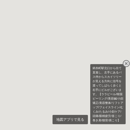
錦糸町駅北口から出て
直進し、左手にあるバ
ス停からスカイツリー
が見える方向に信号を
渡ってしばらく歩くと
右手にビルがございま
す。【ララピール/韓国
ピーリング/美容鍼/小顔
矯正/美容整体/リフトア
ップ/フェイスライン/む
くみ/たるみ/小顔ケア/
頭痛/眼精疲労/首こり/
地図アプリで見る
巻き肩/猫背/肩こり】