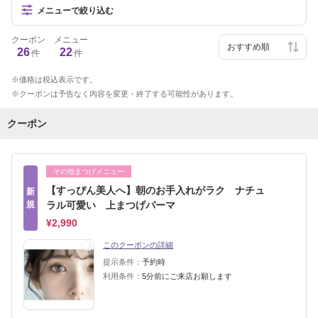
メニューで絞り込む
クーポン
メニュー
26
22
件
件
価格は税込表示です。
クーポンは予告なく内容を変更・終了する可能性があります。
クーポン
その他まつげメニュー
【すっぴん美人へ】朝のお手入れがラク ナチュ
新
規
ラル可愛い 上まつげパーマ
¥2,990
このクーポンの詳細
提示条件：
予約時
利用条件：
5分前にご来店お願します