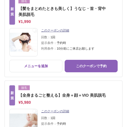
脱毛
【髪をまとめたときも美しく】うなじ・首・背中
新
規
美肌脱毛
¥1,990
このクーポンの詳細
回数：
1回
提示条件：
予約時
利用条件：
10分前にご来店お願します
メニューを追加
このクーポンで予約
脱毛
新
【全身まるごと整える】全身＋顔＋VIO 美肌脱毛
規
¥5,980
このクーポンの詳細
回数：
1回
提示条件：
予約時