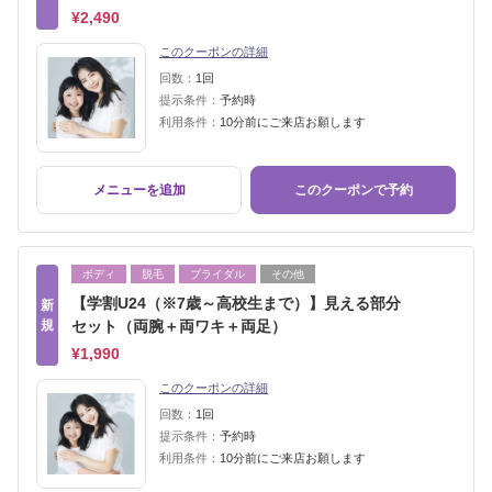
¥2,490
このクーポンの詳細
回数：
1回
提示条件：
予約時
利用条件：
10分前にご来店お願します
メニューを追加
このクーポンで予約
ボディ
脱毛
ブライダル
その他
【学割U24（※7歳～高校生まで）】見える部分
新
規
セット（両腕＋両ワキ＋両足）
¥1,990
このクーポンの詳細
回数：
1回
提示条件：
予約時
利用条件：
10分前にご来店お願します