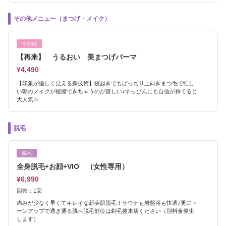
その他メニュー（まつげ・メイク）
その他
【再来】 うるおい 美まつげパーマ
¥4,490
【印象が優しく見える新技術】寝起きでもぱっちり上向きまつ毛で忙し
い朝のメイクが短縮できちゃうのが嬉しい♪すっぴんにも自信が持てると
大人気☆
脱毛
脱毛
全身脱毛+お顔+VIO （女性専用）
¥6,990
回数：
1回
痛みが少なく早くてキレイな新美肌脱毛！サウナも岩盤浴も快適♪更にト
ーンアップで透き通る肌へ脱毛部位は剃毛後来店ください（別料金発生
します）