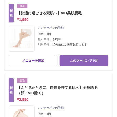
脱毛
新
【快適に過ごせる素肌へ】VIO美肌脱毛
規
¥1,990
このクーポンの詳細
回数：
1回
提示条件：
予約時
利用条件：
10分前にご来店お願します
メニューを追加
このクーポンで予約
脱毛
【ふと見たときに、自信を持てる肌へ】全身脱毛
新
規
（顔・VIO除く）
¥2,990
このクーポンの詳細
回数：
1回