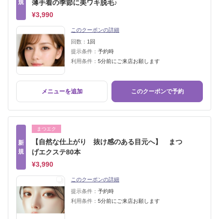
規
薄手着の季節に美ワキ脱毛♪
¥3,990
このクーポンの詳細
回数：
1回
提示条件：
予約時
利用条件：
5分前にご来店お願します
メニューを追加
このクーポンで予約
まつエク
【自然な仕上がり 抜け感のある目元へ】 まつ
新
規
げエクステ80本
¥3,990
このクーポンの詳細
提示条件：
予約時
利用条件：
5分前にご来店お願します