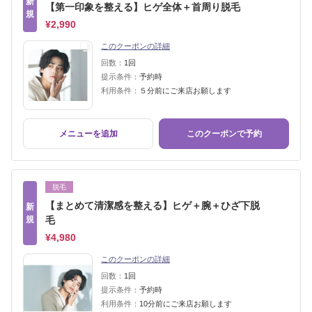
新
【第一印象を整える】ヒゲ全体＋首周り脱毛
規
¥2,990
このクーポンの詳細
回数：
1回
提示条件：
予約時
利用条件：
５分前にご来店お願します
メニューを追加
このクーポンで予約
脱毛
【まとめて清潔感を整える】ヒゲ＋腕＋ひざ下脱
新
規
毛
¥4,980
このクーポンの詳細
回数：
1回
提示条件：
予約時
利用条件：
10分前にご来店お願します