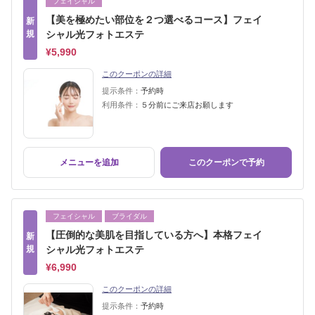
フェイシャル
【美を極めたい部位を２つ選べるコース】フェイ
新
規
シャル光フォトエステ
¥5,990
このクーポンの詳細
提示条件：
予約時
利用条件：
５分前にご来店お願します
メニューを追加
このクーポンで予約
フェイシャル
ブライダル
【圧倒的な美肌を目指している方へ】本格フェイ
新
規
シャル光フォトエステ
¥6,990
このクーポンの詳細
提示条件：
予約時