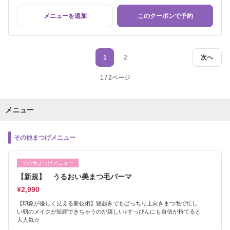
メニューを追加
このクーポンで予約
1
2
次へ
1 / 2ページ
メニュー
その他まつげメニュー
その他まつげメニュー
【新規】 うるおい美まつ毛パーマ
¥2,990
【印象が優しく見える新技術】寝起きでもぱっちり上向きまつ毛で忙し
い朝のメイクが短縮できちゃうのが嬉しい♪すっぴんにも自信が持てると
大人気☆