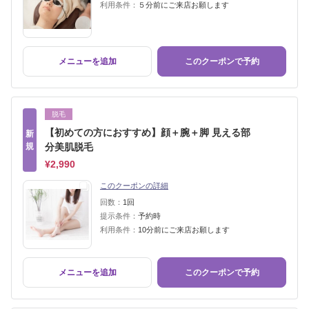
利用条件：
５分前にご来店お願します
メニューを追加
このクーポンで予約
脱毛
【初めての方におすすめ】顔＋腕＋脚 見える部
新
規
分美肌脱毛
¥2,990
このクーポンの詳細
回数：
1回
提示条件：
予約時
利用条件：
10分前にご来店お願します
メニューを追加
このクーポンで予約