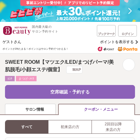
国内最大級の
サロン予約サイト
ブックマーク
ログイン
ゲストさん
ポイントを表示する
ポイントが1%たまる！
ポイントはサロン予約でつかえる！
SWEET ROOM【マツエク/LED/まつげパーマ/美
肌脱毛/小顔エステ/個室】
MAP
ｴｽﾃ
まつげ･ﾒｲｸ
空席確認・予約する
サロン情報
クーポン・メニュー
2回目以降
すべて
初来店の方
来店の方