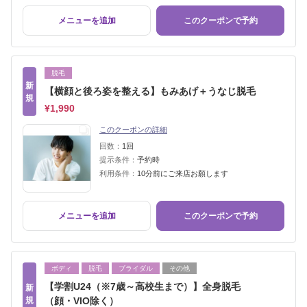
メニューを追加
このクーポンで予約
脱毛
新
【横顔と後ろ姿を整える】もみあげ＋うなじ脱毛
規
¥1,990
このクーポンの詳細
回数：
1回
提示条件：
予約時
利用条件：
10分前にご来店お願します
メニューを追加
このクーポンで予約
ボディ
脱毛
ブライダル
その他
【学割U24（※7歳～高校生まで）】全身脱毛
新
規
（顔・VIO除く）