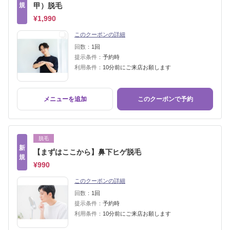
規
甲）脱毛
¥1,990
このクーポンの詳細
回数：
1回
提示条件：
予約時
利用条件：
10分前にご来店お願します
メニューを追加
このクーポンで予約
脱毛
新
【まずはここから】鼻下ヒゲ脱毛
規
¥990
このクーポンの詳細
回数：
1回
提示条件：
予約時
利用条件：
10分前にご来店お願します