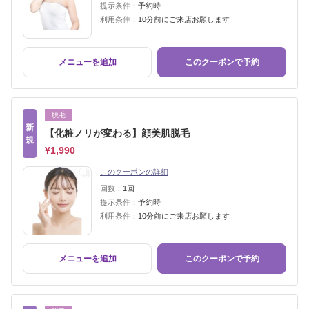
提示条件：
予約時
利用条件：
10分前にご来店お願します
メニューを追加
このクーポンで予約
脱毛
新
【化粧ノリが変わる】顔美肌脱毛
規
¥1,990
このクーポンの詳細
回数：
1回
提示条件：
予約時
利用条件：
10分前にご来店お願します
メニューを追加
このクーポンで予約