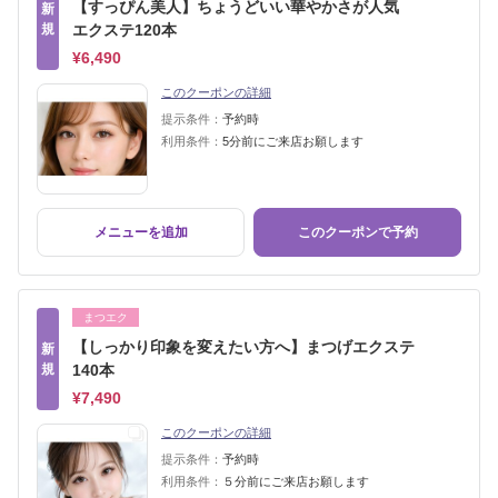
【すっぴん美人】ちょうどいい華やかさが人気
新
規
エクステ120本
¥6,490
このクーポンの詳細
提示条件：
予約時
利用条件：
5分前にご来店お願します
メニューを追加
このクーポンで予約
まつエク
【しっかり印象を変えたい方へ】まつげエクステ
新
規
140本
¥7,490
このクーポンの詳細
提示条件：
予約時
利用条件：
５分前にご来店お願します