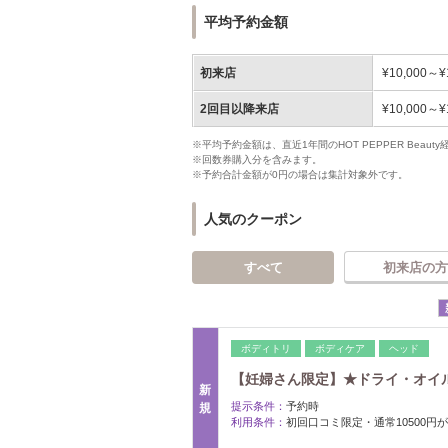
平均予約金額
初来店
¥10,000～¥
2回目以降来店
¥10,000～¥
※平均予約金額は、直近1年間のHOT PEPPER Bea
※回数券購入分を含みます。
※予約合計金額が0円の場合は集計対象外です。
人気のクーポン
すべて
初来店の方
ボディトリ
ボディケア
ヘッド
【妊婦さん限定】★ドライ・オイル
新
提示条件：
予約時
規
利用条件：
初回口コミ限定・通常10500円が1