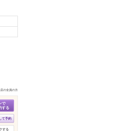
来店の全員の方
ンで
約する
して予約
クする