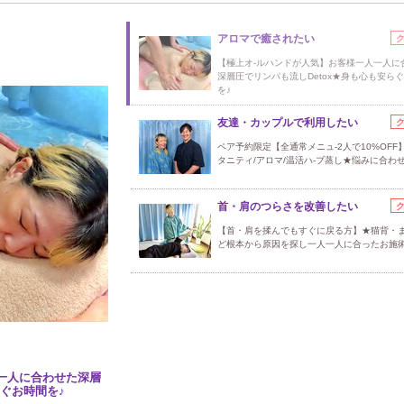
アロマで癒されたい
【極上オ-ルハンドが人気】お客様一人一人に
深層圧でリンパも流しDetox★身も心も安ら
を♪
友達・カップルで利用したい
ペア予約限定【全通常メニュ-2人で10%OFF
タニティ/アロマ/温活ハ-ブ蒸し★悩みに合わ
首・肩のつらさを改善したい
【首・肩を揉んでもすぐに戻る方】★猫背・
ど根本から原因を探し一人一人に合ったお施
一人に合わせた深層
らぐお時間を♪