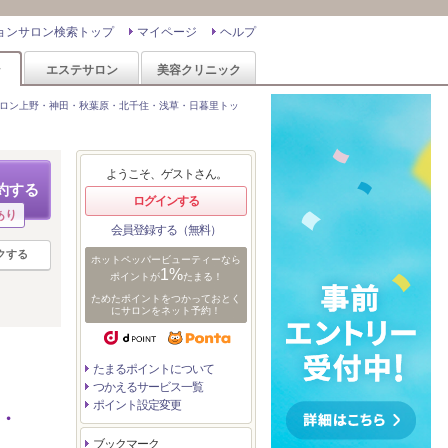
ョンサロン検索トップ
マイページ
ヘルプ
ン
エステサロン
美容クリニック
ロン上野・神田・秋葉原・北千住・浅草・日暮里トッ
ようこそ、ゲストさん。
約する
ログインする
あり
会員登録する（無料）
クする
ホットペッパービューティーなら
1%
ポイントが
たまる！
ためたポイントをつかっておとく
にサロンをネット予約！
たまるポイントについて
つかえるサービス一覧
ポイント設定変更
ん・
ブックマーク