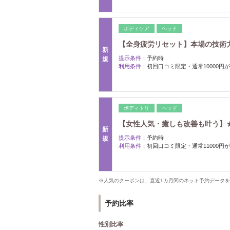
ボディケア
ヘッド
【全身疲労リセット】本場の技術力
新
提示条件：
予約時
規
利用条件：
初回口コミ限定・通常10000円が1
ボディトリ
ヘッド
【女性人気・癒しも改善も叶う】★
新
提示条件：
予約時
規
利用条件：
初回口コミ限定・通常11000円が1
※人気のクーポンは、直近1カ月間のネット予約データ
予約比率
性別比率