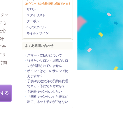
ログインすると会員情報に保存できます
サロン
スタッ
スタイリスト
クーポン
にも
ヘアスタイル
た心
ネイルデザイン
・冷
よくある問い合わせ
に合
にリ
スマート支払いについて
行きたいサロン・近隣のサロ
時間
ンが掲載されていません
ポイントはどこのサロンで使
えますか？
子供や友達の分の予約も代理
でネット予約できますか？
予約をキャンセルしたい
約する
「無断キャンセル」と表示が
出て、ネット予約ができない