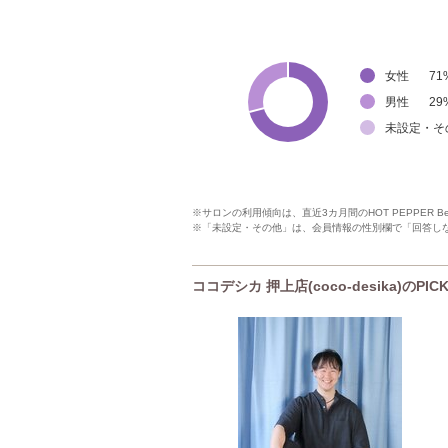
女性
71
男性
29
未設定・そ
※サロンの利用傾向は、直近3カ月間のHOT PEPPER 
※「未設定・その他」は、会員情報の性別欄で「回答し
ココデシカ 押上店(coco-desika)のPI