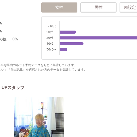
女性
男性
未設定
%
〜10代
%
20代
30代
の他
0
%
40代
50代〜
Beauty経由のネット予約データをもとに集計しています。
ない」「自由記載」を選択された方のデータを集計しています。
CK UPスタッフ