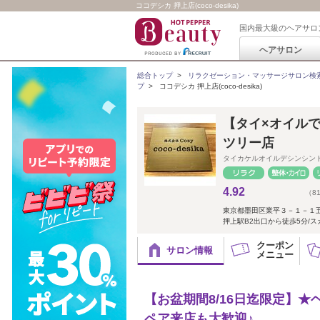
ココデシカ 押上店(coco-desika)
国内最大級のヘアサロ
ヘアサロン
総合トップ
>
リラクゼーション・マッサージサロン検
プ
>
ココデシカ 押上店(coco-desika)
【タイ×オイルで心
ツリー店
タイカケルオイルデシンシン
4.92
（8
東京都墨田区業平３－１－１
押上駅B2出口から徒歩5分/ス
クーポン
サロン情報
メニュー
【お盆期間8/16日迄限定】★
ペア来店も大歓迎♪