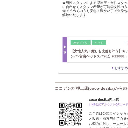
★男性スタッフによる深層圧・女性スタッ
に合わせてスタッフ希望が可能◎女性の方
備で初めての方も安心！温かい手で全身包
解放いたします
ボディトリ
ヘッド
新
【女性人気・癒しも改善も叶う】★
規
ンパ×首肩ヘッドスパ90分￥11000→
おすすめ
ココデシカ 押上店(coco-desika)から
coco-desika押上店
LINE公式アカウントQRコー
ご予約は公式ラインからもで
と改善・両方与えて心身
お悩みに対し、一人一人