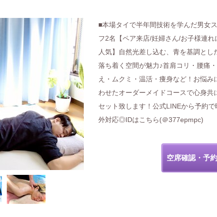
■本場タイで半年間技術を学んだ男女
フ2名【ペア来店/妊婦さん/お子様連れ
人気】自然光差し込む、青を基調とし
落ち着く空間が魅力♪首肩コリ・腰痛
え・ムクミ・温活・痩身など！お悩み
わせたオーダーメイドコースで心身共
セット致します！公式LINEから予約で
外対応◎IDはこちら(＠377epmpc)
空席確認・予