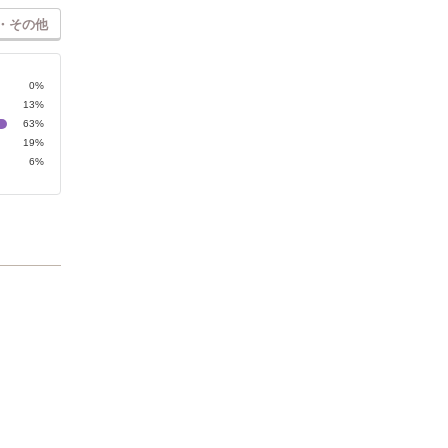
・その他
0%
13%
63%
19%
6%