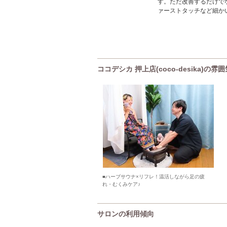
す。ただ改善するだけで
ァーストタッチなど細か
ココデシカ 押上店(coco-desika)の
■ハーブサウナ×リフレ！温活しながら足の疲
れ・むくみケア♪
サロンの利用傾向