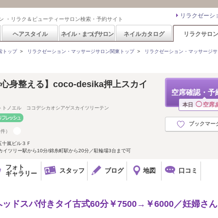
リラクゼーシ
ン ・リラク＆ビューティーサロン検索・予約サイト
ヘアスタイル
ネイル・まつげサロン
ネイルカタログ
リラクサロ
索トップ
>
リラクゼーション・マッサージサロン関東トップ
>
リラクゼーション・マッサージサ
身整える】coco-desika押上スカイ
空席確認・予
◯
空席
本日
トトノエル ココデシカオシアゲスカイツリーテン
ブックマー
1件）
五十嵐ビル３Ｆ
カイツリー駅から10分/錦糸町駅から20分／駐輪場3台まで可
フォト
スタッフ
ブログ
地図
口コミ
ギャラリー
ヘッドスパ付きタイ古式60分￥7500→￥6000／妊婦さ