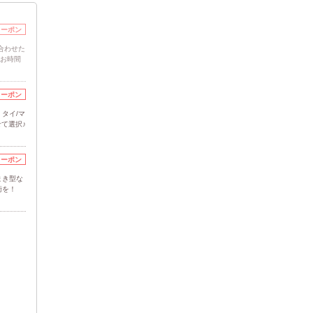
クーポン
合わせた
ぐお時間
クーポン
】タイ/マ
せて選択♪
クーポン
まき型な
術を！