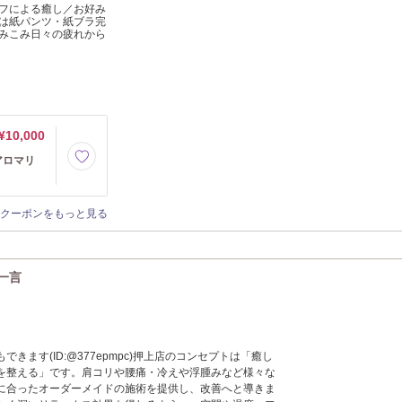
フによる癒し／お好み
は紙パンツ・紙ブラ完
みこみ日々の疲れから
¥10,000
アロマリ
クーポンをもっと見る
の一言
ド
きます(ID:@377epmpc)押上店のコンセプトは「癒し
を整える」です。肩コリや腰痛・冷えや浮腫みなど様々な
に合ったオーダーメイドの施術を提供し、改善へと導きま