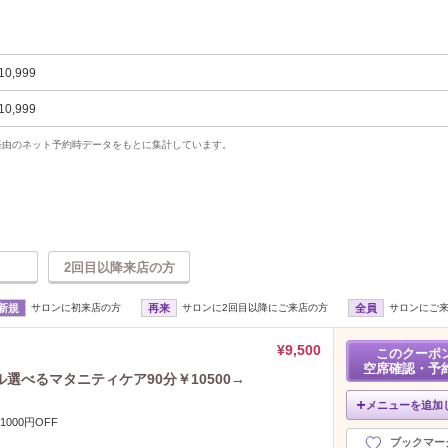
10,999
10,999
uty経由のネット予約時データをもとに集計しています。
2回目以降来店の方
新規
サロンに初来店の方
再来
サロンに2回目以降にご来店の方
全員
サロンにご
¥9,500
このクーポ
空席確認・予
選べるマタニティケア90分￥10500→
メニューを追加
000円OFF
ブックマー