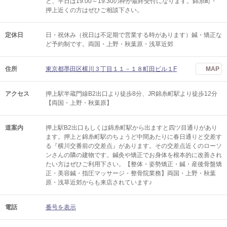
と、平日は19:00～19:30の枠が最終受付になります。錦糸町・
押上近くの方はぜひご相談下さい。
定休日
日・祝休み（祝日は不定期で営業する時があります）鍼・矯正な
ど予約制です。両国・上野・秋葉原・浅草近郊
住所
東京都墨田区横川３丁目１１－１８町田ビル１F
MAP
アクセス
押上駅半蔵門線B2出口より徒歩8分、JR錦糸町駅より徒歩12分
【両国・上野・秋葉原】
道案内
押上駅B2出口もしくは錦糸町駅から出ますと四ツ目通りがあり
ます。押上と錦糸町駅のちょうど中間あたりに春日通りと交差す
る『横川交番前の交差点』があります。その交差点近くのローソ
ンさんの隣の建物です。鍼灸や矯正でお身体を根本的に改善され
たい方はぜひご利用下さい。【整体・姿勢矯正・鍼・産後骨盤矯
正・美容鍼・指圧マッサージ・整骨院業務】両国・上野・秋葉
原・浅草近郊からも来店されています♪
電話
番号を表示