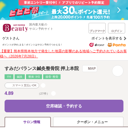
国内最大級の
サロン予約サイト
ブックマーク
ログイン
ゲストさん
ポイントを表示する
ポイントが1%たまる！
ポイントはサロン予約でつかえる！
【重要】熊本県熊本地方で発生した地震の影響のある地域へご予約されているお客
様へ（2026年7月28日）
すみだバランス鍼灸整骨院 押上本院
MAP
ﾘﾗｸ
鍼灸
整体･ｶｲﾛ
接骨･整骨
スマート支払いOK
4.89
（27件）
空席確認・予約する
クーポン・メニュー
サロン情報