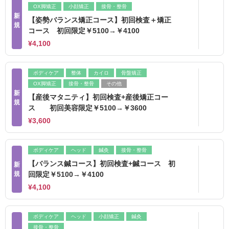
OX脚矯正
小顔矯正
接骨・整骨
新
【姿勢バランス矯正コース】初回検査＋矯正
規
コース 初回限定￥5100→￥4100
¥4,100
ボディケア
整体
カイロ
骨盤矯正
OX脚矯正
接骨・整骨
その他
新
【産後マタニティ】初回検査+産後矯正コー
規
ス 初回美容限定￥5100→￥3600
¥3,600
ボディケア
ヘッド
鍼灸
接骨・整骨
【バランス鍼コース】初回検査+鍼コース 初
新
規
回限定￥5100→￥4100
¥4,100
ボディケア
ヘッド
小顔矯正
鍼灸
接骨・整骨