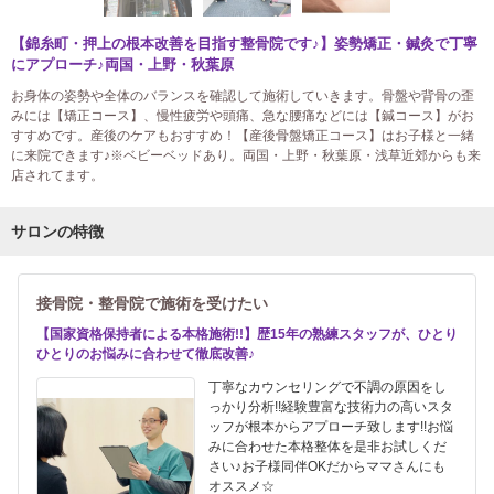
【錦糸町・押上の根本改善を目指す整骨院です♪】姿勢矯正・鍼灸で丁寧
にアプローチ♪両国・上野・秋葉原
お身体の姿勢や全体のバランスを確認して施術していきます。骨盤や背骨の歪
みには【矯正コース】、慢性疲労や頭痛、急な腰痛などには【鍼コース】がお
すすめです。産後のケアもおすすめ！【産後骨盤矯正コース】はお子様と一緒
に来院できます♪※ベビーベッドあり。両国・上野・秋葉原・浅草近郊からも来
店されてます。
サロンの特徴
接骨院・整骨院で施術を受けたい
【国家資格保持者による本格施術!!】歴15年の熟練スタッフが、ひとり
ひとりのお悩みに合わせて徹底改善♪
丁寧なカウンセリングで不調の原因をし
っかり分析!!経験豊富な技術力の高いスタ
ッフが根本からアプローチ致します!!お悩
みに合わせた本格整体を是非お試しくだ
さい♪お子様同伴OKだからママさんにも
オススメ☆