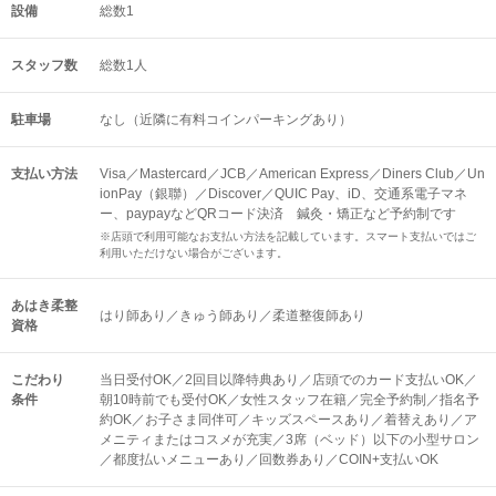
設備
総数1
スタッフ数
総数1人
駐車場
なし（近隣に有料コインパーキングあり）
支払い方法
Visa／Mastercard／JCB／American Express／Diners Club／Un
ionPay（銀聯）／Discover／QUIC Pay、iD、交通系電子マネ
ー、paypayなどQRコード決済 鍼灸・矯正など予約制です
※店頭で利用可能なお支払い方法を記載しています。スマート支払いではご
利用いただけない場合がございます。
あはき柔整
はり師あり／きゅう師あり／柔道整復師あり
資格
こだわり
当日受付OK／2回目以降特典あり／店頭でのカード支払いOK／
条件
朝10時前でも受付OK／女性スタッフ在籍／完全予約制／指名予
約OK／お子さま同伴可／キッズスペースあり／着替えあり／ア
メニティまたはコスメが充実／3席（ベッド）以下の小型サロン
／都度払いメニューあり／回数券あり／COIN+支払いOK