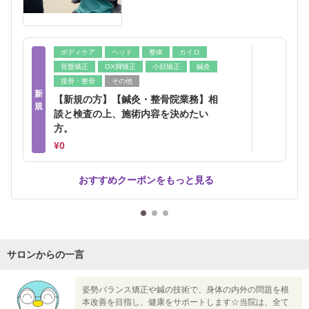
ボディケア
ヘッド
整体
カイロ
骨盤矯正
OX脚矯正
小顔矯正
鍼灸
接骨・整骨
その他
新
【新規の方】【鍼灸・整骨院業務】相
規
談と検査の上、施術内容を決めたい
方。
¥0
おすすめクーポンをもっと見る
サロンからの一言
姿勢バランス矯正や鍼の技術で、身体の内外の問題を根
本改善を目指し、健康をサポートします☆当院は、全て