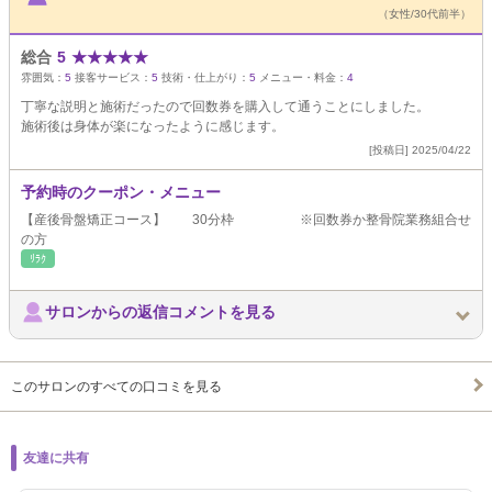
（女性/30代前半）
総合
5
★
★
★
★
★
雰囲気：
5
接客サービス：
5
技術・仕上がり：
5
メニュー・料金：
4
丁寧な説明と施術だったので回数券を購入して通うことにしました。
施術後は身体が楽になったように感じます。
[投稿日] 2025/04/22
予約時のクーポン・メニュー
【産後骨盤矯正コース】 30分枠 ※回数券か整骨院業務組合せ
の方
ﾘﾗｸ
サロンからの返信コメントを見る
このサロンのすべての口コミを見る
友達に共有