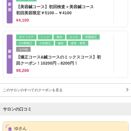
新
【美容鍼コース】初回検査＋美容鍼コース
規
初回美容限定￥5100→￥4100
¥4,100
ボディケア
ヘッド
整体
カイロ
骨盤矯正
OX脚矯正
小顔矯正
鍼灸
接骨・整骨
その他
新
規
【矯正コース&鍼コースのミックスコース】初
回クーポン！10200円→8200円！
¥8,200
このサロンのすべてのクーポンを見る
サロンの口コミ
サロンPick Up
ゆさん