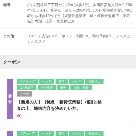
備考
[バス停]横川三丁目から40m (徒歩1分)、本所防災館入口から200
m (徒歩3分)、業平四丁目から200m (徒歩3分)[駅]錦糸町駅と押上
駅から徒歩10分ほど【姿勢骨盤矯正・鍼・産後骨盤矯正・美容
鍼】両国・上野・秋葉原近郊
その他
スマート支払いOK
ポイント利用OK
即時予約OK
メンズに
もオススメ
クーポン
ボディケア
ヘッド
整体
カイロ
骨盤矯正
OX脚矯正
小顔矯正
鍼灸
接骨・整骨
その他
新
規
【新規の方】【鍼灸・整骨院業務】相談と検
査の上、施術内容を決めたい方。
¥0
ボディケア
ヘッド
整体
カイロ
骨盤矯正