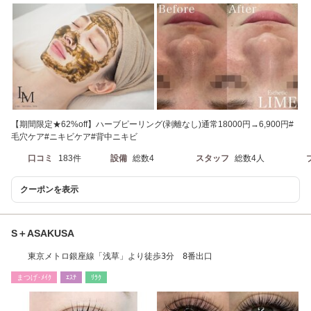
【期間限定★62%off】ハーブピーリング(剥離なし)通常18000円→6,900円#
毛穴ケア#ニキビケア#背中ニキビ
口コミ
183件
設備
総数4
スタッフ
総数4人
クーポンを表示
S＋ASAKUSA
東京メトロ銀座線「浅草」より徒歩3分 8番出口
まつげ･ﾒｲｸ
ｴｽﾃ
ﾘﾗｸ