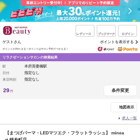
レディース
ブックマーク
ログイン
ゲストさん
ポイントを表示する
ポイントが1%たまる！
ポイントはサロン予約でつかえる！
リラクゼーションサロンの検索結果
本所吾妻橋駅
駅
指定なし
日付
指定なし
来店時刻
29
条件変更
件
地図表示
求人一覧
【まつげパーマ・LEDマツエク・フラットラッシュ】 minea
rt 錦糸町店