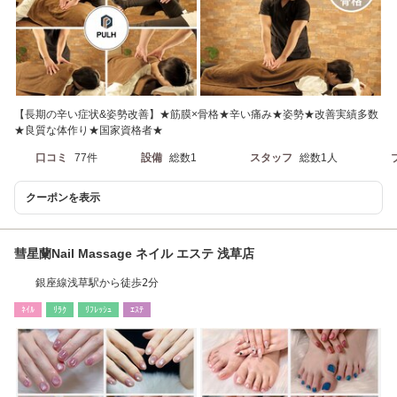
【長期の辛い症状&姿勢改善】★筋膜×骨格★辛い痛み★姿勢★改善実績多数
★良質な体作り★国家資格者★
口コミ
77件
設備
総数1
スタッフ
総数1人
クーポンを表示
彗星蘭Nail Massage ネイル エステ 浅草店
銀座線浅草駅から徒歩2分
ﾈｲﾙ
ﾘﾗｸ
ﾘﾌﾚｯｼｭ
ｴｽﾃ