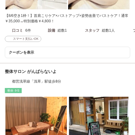
【8/6空き1枠！】首肩こりケア×バストアップ×姿勢改善でバストケア！通常
￥35,000→特別価格￥4,800！
口コミ
6件
設備
総数1
スタッフ
総数1人
スマート支払いOK
クーポンを表示
整体サロン がんばらないよ
都営浅草線「浅草」駅徒歩8分
整体･ｶｲﾛ