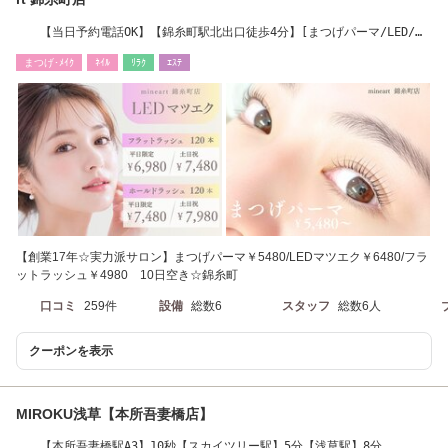
【当日予約電話OK】【錦糸町駅北出口徒歩4分】[まつげパーマ/LED/フ
ラットラッシュ］
まつげ･ﾒｲｸ
ﾈｲﾙ
ﾘﾗｸ
ｴｽﾃ
【創業17年☆実力派サロン】まつげパーマ￥5480/LEDマツエク￥6480/フラ
ットラッシュ￥4980 10日空き☆錦糸町
口コミ
259件
設備
総数6
スタッフ
総数6人
クーポンを表示
MIROKU浅草【本所吾妻橋店】
【本所吾妻橋駅A3】10秒【スカイツリー駅】5分【浅草駅】8分