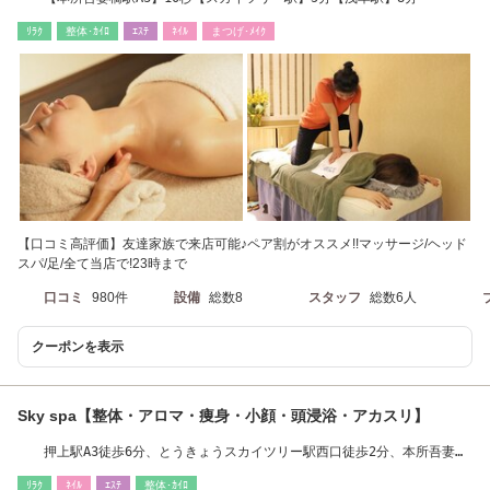
ﾘﾗｸ
整体･ｶｲﾛ
ｴｽﾃ
ﾈｲﾙ
まつげ･ﾒｲｸ
【口コミ高評価】友達家族で来店可能♪ペア割がオススメ!!マッサージ/ヘッド
スパ/足/全て当店で!23時まで
口コミ
980件
設備
総数8
スタッフ
総数6人
クーポンを表示
Sky spa【整体・アロマ・痩身・小顔・頭浸浴・アカスリ】
押上駅A3徒歩6分、とうきょうスカイツリー駅西口徒歩2分、本所吾妻橋
駅徒歩8分
ﾘﾗｸ
ﾈｲﾙ
ｴｽﾃ
整体･ｶｲﾛ