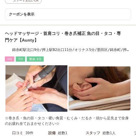
スマート支払いOK
クーポンを表示
ヘッドマッサージ・首肩コリ・巻き爪補正 魚の目・タコ・専
門ケア【Aunty】
錦糸町駅北口9分/押上駅B2出口11分/オリナス5分/墨田区/錦糸町/押
上/両国/亀戸
ﾈｲﾙ
ﾘﾗｸ
整体･ｶｲﾛ
☆巻き爪・魚の目・タコ・硬い角質・むくみ・だるさ・頭から足先まで全身
のお疲れ全ておまかせください☆
口コミ
39件
設備
総数1
スタッフ
総数1人