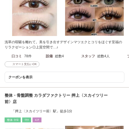
浅草の喧騒を離れて。美を引き出すデザインマツエクとコリをほぐす至福の
リラクゼーション◎上質空間で…♪
口コミ
78件
設備
総数4
スタッフ
総数4人
スマート支払いOK
クーポンを表示
整体・骨盤調整 カラダファクトリー 押上〈スカイツリー
前〉店
「押上〈スカイツリー前〉駅」徒歩1分
整体･ｶｲﾛ
ﾘﾗｸ
ｴｽﾃ