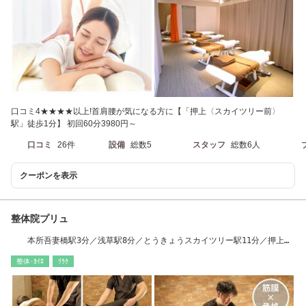
口コミ4★★★★以上!首肩腰が気になる方に【「押上〈スカイツリー前〉
駅」徒歩1分】 初回60分3980円～
口コミ
26件
設備
総数5
スタッフ
総数6人
クーポンを表示
整体院プリュ
本所吾妻橋駅3分／浅草駅8分／とうきょうスカイツリー駅11分／押上駅
13分
整体･ｶｲﾛ
ﾘﾗｸ