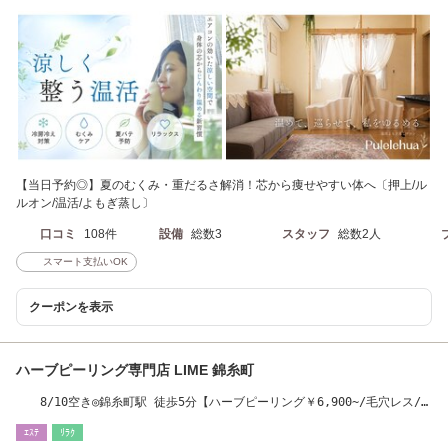
【当日予約◎】夏のむくみ・重だるさ解消！芯から痩せやすい体へ〔押上/ル
ルオン/温活/よもぎ蒸し〕
口コミ
108件
設備
総数3
スタッフ
総数2人
スマート支払いOK
クーポンを表示
ハーブピーリング専門店 LIME 錦糸町
8/10空き◎錦糸町駅 徒歩5分【ハーブピーリング￥6,900~/毛穴レス/
ニキビ肌/痩身】
ｴｽﾃ
ﾘﾗｸ