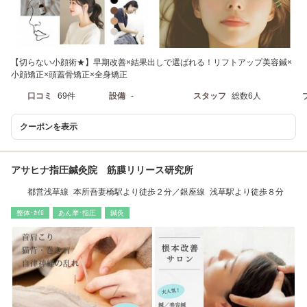
【切らない小顔術★】早期改善×結果出しで選ばれる！リフトアップ美容鍼×
小顔矯正×頭蓋骨矯正×全身矯正
口コミ
69件
設備
-
スタッフ
総数6人
クーポンを表示
アサヒナ指圧鍼灸院 筋膜リリース研究所
都営浅草線 本所吾妻橋駅より徒歩２分／銀座線 浅草駅より徒歩８分
整体･ｶｲﾛ
あん摩･指圧
鍼灸