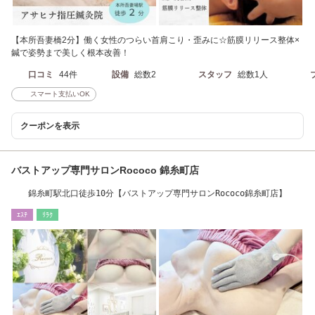
【本所吾妻橋2分】働く女性のつらい首肩こり・歪みに☆筋膜リリース整体×
鍼で姿勢まで美しく根本改善！
口コミ
44件
設備
総数2
スタッフ
総数1人
スマート支払いOK
クーポンを表示
バストアップ専門サロンRococo 錦糸町店
錦糸町駅北口徒歩10分【バストアップ専門サロンRococo錦糸町店】
ｴｽﾃ
ﾘﾗｸ