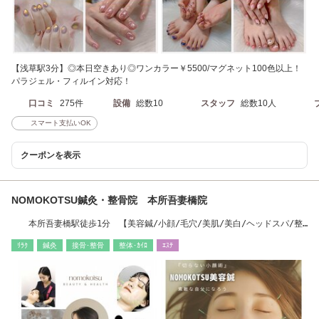
【浅草駅3分】◎本日空きあり◎ワンカラー￥5500/マグネット100色以上！
パラジェル・フィルイン対応！
口コミ
275件
設備
総数10
スタッフ
総数10人
スマート支払いOK
クーポンを表示
NOMOKOTSU鍼灸・整骨院 本所吾妻橋院
本所吾妻橋駅徒歩1分 【美容鍼/小顔/毛穴/美肌/美白/ヘッドスパ/整
体/マッサージ】
ﾘﾗｸ
鍼灸
接骨･整骨
整体･ｶｲﾛ
ｴｽﾃ