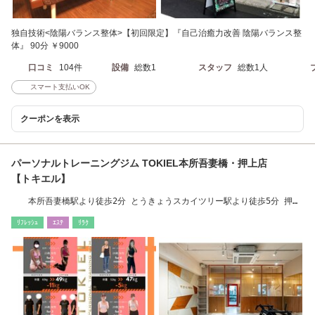
独自技術<陰陽バランス整体>【初回限定】『自己治癒力改善 陰陽バランス整
体』 90分 ￥9000
口コミ
104件
設備
総数1
スタッフ
総数1人
スマート支払いOK
クーポンを表示
パーソナルトレーニングジム TOKIEL本所吾妻橋・押上店
【トキエル】
本所吾妻橋駅より徒歩2分 とうきょうスカイツリー駅より徒歩5分 押上
駅より徒歩8分
ﾘﾌﾚｯｼｭ
ｴｽﾃ
ﾘﾗｸ