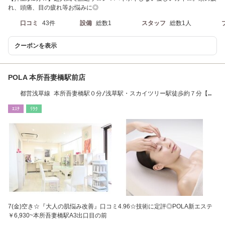
れ、頭痛、目の疲れ等お悩みに◎
口コミ
43件
設備
総数1
スタッフ
総数1人
クーポンを表示
POLA 本所吾妻橋駅前店
都営浅草線 本所吾妻橋駅０分/浅草駅・スカイツリー駅徒歩約７分【ハ
リ・エイジング】
ｴｽﾃ
ﾘﾗｸ
7(金)空き☆『大人の肌悩み改善』口コミ4.96☆技術に定評◎POLA新エステ
￥6,930~本所吾妻橋駅A3出口目の前