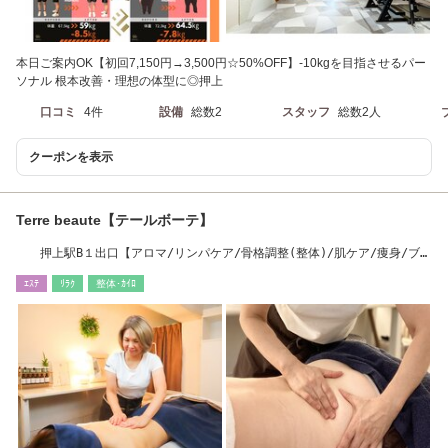
本日ご案内OK【初回7,150円→3,500円☆50%OFF】-10kgを目指させるパー
ソナル 根本改善・理想の体型に◎押上
口コミ
4件
設備
総数2
スタッフ
総数2人
クーポンを表示
Terre beaute【テールボーテ】
押上駅B１出口【アロマ/リンパケア/骨格調整(整体)/肌ケア/痩身/ブラ
イダルエステ】
ｴｽﾃ
ﾘﾗｸ
整体･ｶｲﾛ