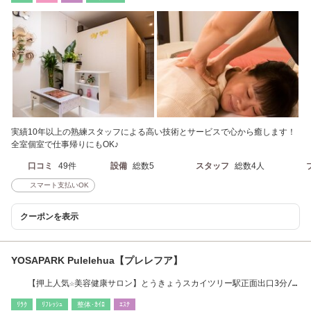
実績10年以上の熟練スタッフによる高い技術とサービスで心から癒します！
全室個室で仕事帰りにもOK♪
口コミ
49件
設備
総数5
スタッフ
総数4人
スマート支払いOK
クーポンを表示
YOSAPARK Pulelehua【プレレフア】
【押上人気☆美容健康サロン】とうきょうスカイツリー駅正面出口3分/
押上駅A3出口5分
ﾘﾗｸ
ﾘﾌﾚｯｼｭ
整体･ｶｲﾛ
ｴｽﾃ