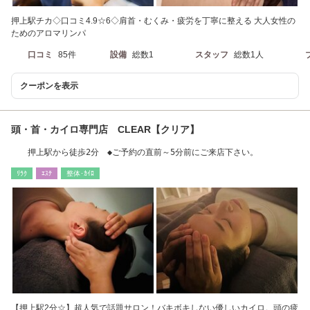
押上駅チカ◇口コミ4.9☆6◇肩首・むくみ・疲労を丁寧に整える 大人女性の
ためのアロマリンパ
口コミ
85件
設備
総数1
スタッフ
総数1人
クーポンを表示
頭・首・カイロ専門店 CLEAR【クリア】
押上駅から徒歩2分 ◆ご予約の直前～5分前にご来店下さい。
ﾘﾗｸ
ｴｽﾃ
整体･ｶｲﾛ
【押上駅2分☆】超人気で話題サロン！バキボキしない優しいカイロ。頭の疲