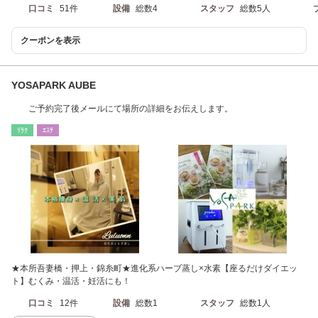
口コミ
51件
設備
総数4
スタッフ
総数5人
クーポンを表示
YOSAPARK AUBE
ご予約完了後メールにて場所の詳細をお伝えします。
ﾘﾗｸ
ｴｽﾃ
★本所吾妻橋・押上・錦糸町★進化系ハーブ蒸し×水素【座るだけダイエッ
ト】むくみ・温活・妊活にも！
口コミ
12件
設備
総数1
スタッフ
総数1人