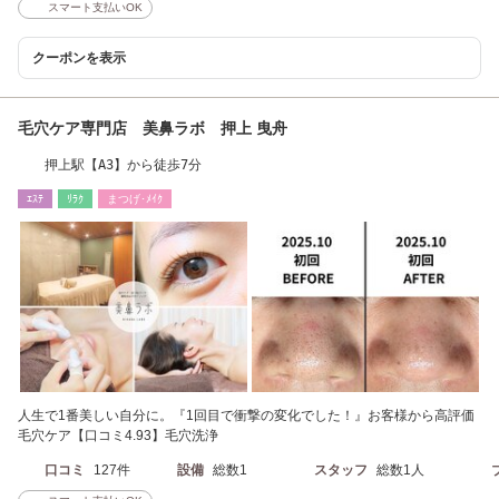
スマート支払いOK
クーポンを表示
毛穴ケア専門店 美鼻ラボ 押上 曳舟
押上駅【A3】から徒歩7分
ｴｽﾃ
ﾘﾗｸ
まつげ･ﾒｲｸ
人生で1番美しい自分に。『1回目で衝撃の変化でした！』お客様から高評価
毛穴ケア【口コミ4.93】毛穴洗浄
口コミ
127件
設備
総数1
スタッフ
総数1人