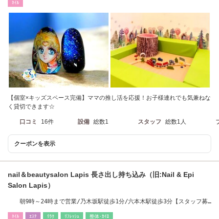
ﾈｲﾙ
【個室×キッズスペース完備】ママの推し活を応援！お子様連れでも気兼ねな
く貸切できます☆
口コミ
16件
設備
総数1
スタッフ
総数1人
クーポンを表示
nail＆beautysalon Lapis 長さ出し持ち込み（旧:Nail & Epi
Salon Lapis）
朝9時～24時まで営業/乃木坂駅徒歩1分/六本木駅徒歩3分【スタッフ募
集】パラジェル
ﾈｲﾙ
ｴｽﾃ
ﾘﾗｸ
ﾘﾌﾚｯｼｭ
整体･ｶｲﾛ