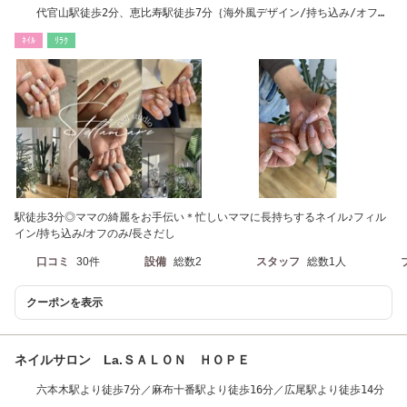
代官山駅徒歩2分、恵比寿駅徒歩7分｛海外風デザイン/持ち込み/オフの
み/フィルイン}
ﾈｲﾙ
ﾘﾗｸ
駅徒歩3分◎ママの綺麗をお手伝い＊忙しいママに長持ちするネイル♪フィル
イン/持ち込み/オフのみ/長さだし
口コミ
30件
設備
総数2
スタッフ
総数1人
クーポンを表示
ネイルサロン La.ＳＡＬＯＮ ＨＯＰＥ
六本木駅より徒歩7分／麻布十番駅より徒歩16分／広尾駅より徒歩14分