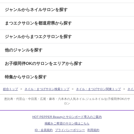
ジャンルからネイルサロンを探す
まつエクサロンを都道府県から探す
ジャンルからまつエクサロンを探す
他のジャンルを探す
お子様同伴OKのサロンをエリアから探す
特集からサロンを探す
総合トップ
ネイル・まつげサロン検索トップ
ネイル・まつげサロン関東トップ
ネイ
恵比寿・代官山・中目黒・広尾・麻布・六本木の人気ネイル,ジェルネイル/お子様同伴OKのサ
ロン
HOT PEPPER Beautyとサロンボード導入のご案内
掲載をご希望のサロン様はこちら
ID・会員規約
プライバシーポリシー
利用規約