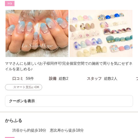
ﾈｲﾙ
ママさんにも嬉しい!お子様同伴可!完全個室空間での施術で周りを気にせずネ
イルを楽しめる♪
口コミ
59件
設備
総数2
スタッフ
総数2人
スマート支払いOK
クーポンを表示
からふる
渋谷から約徒歩10分 恵比寿から徒歩10分