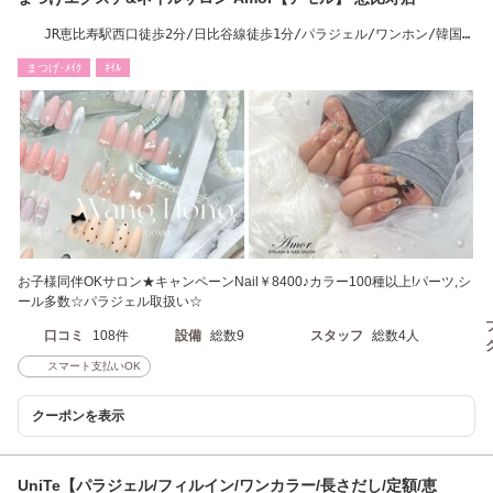
JR恵比寿駅西口徒歩2分/日比谷線徒歩1分/パラジェル/ワンホン/韓国/
束感まつ毛パーマ
まつげ･ﾒｲｸ
ﾈｲﾙ
お子様同伴OKサロン★キャンペーンNail￥8400♪カラー100種以上!パーツ,シ
ール多数☆パラジェル取扱い☆
口コミ
108件
設備
総数9
スタッフ
総数4人
スマート支払いOK
クーポンを表示
UniTe【パラジェル/フィルイン/ワンカラー/長さだし/定額/恵