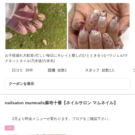
お子様連れ大歓迎♪忙しい毎日にキレイと癒しのひとときを☆[パラジェル/マ
グネットネイル/乃木坂/六本木]
口コミ
26件
設備
総数1
スタッフ
総数1人
クーポンを表示
nailsalon mumnails麻布十番【ネイルサロン マムネイル】
2月より料金メニューが変わります。ブログをご確認下さい。
ﾈｲﾙ