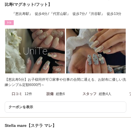
比寿/マグネット/フット】
『恵比寿駅』 徒歩4分/『代官山駅』 徒歩7分/『渋谷駅』 徒歩13分
ﾈｲﾙ
【恵比寿5分】お子様同伴可◎家事や仕事の合間に通える、お財布に優しい洗
練シンプル定額6000円～
口コミ
12件
設備
総数6
スタッフ
総数4人
クーポンを表示
Stella mare【ステラ マレ】