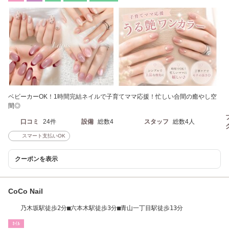
ベビーカーOK！1時間完結ネイルで子育てママ応援！忙しい合間の癒やし空
間◎
口コミ
24件
設備
総数4
スタッフ
総数4人
スマート支払いOK
クーポンを表示
CoCo Nail
乃木坂駅徒歩2分■六本木駅徒歩3分■青山一丁目駅徒歩13分
ﾈｲﾙ