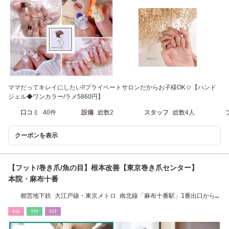
ママだってキレイにしたい!!プライベートサロンだからお子様OK☆【ハンド
ジェル◆ワンカラー/ラメ5860円】
口コミ
40件
設備
総数2
スタッフ
総数4人
クーポンを表示
【フット/巻き爪/魚の目】根本改善【東京巻き爪センター】
本院・麻布十番
都営地下鉄 大江戸線・東京メトロ 南北線「麻布十番駅」1番出口から
徒歩2分
ﾈｲﾙ
ﾘﾗｸ
ｴｽﾃ