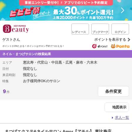
レディース
ブックマーク
ログイン
ゲストさん
ポイントを表示する
ポイントが1%たまる！
ポイントはサロン予約でつかえる！
ネイル・まつげサロンの検索結果
恵比寿・代官山・中目黒・広尾・麻布・六本木
エリア
指定なし
日付
指定なし
来店時刻
お子様同伴OKのサロン
特集
9
条件変更
件
地図表示
求人一覧
まつげエクステ&ネイルサロン Amor【アモル】 恵比寿店