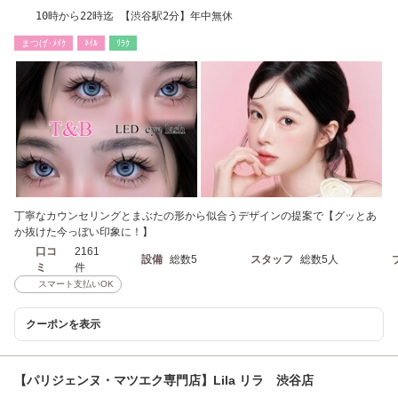
10時から22時迄 【渋谷駅2分】年中無休
まつげ･ﾒｲｸ
ﾈｲﾙ
ﾘﾗｸ
丁寧なカウンセリングとまぶたの形から似合うデザインの提案で【グッとあ
か抜けた今っぼい印象に！】
口コ
2161
設備
総数5
スタッフ
総数5人
ミ
件
スマート支払いOK
クーポンを表示
【パリジェンヌ・マツエク専門店】Lila リラ 渋谷店