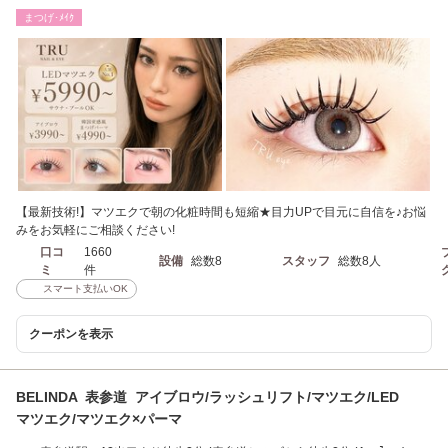
眉/エクステ】
まつげ･ﾒｲｸ
【最新技術!】マツエクで朝の化粧時間も短縮★目力UPで目元に自信を♪お悩
みをお気軽にご相談ください!
口コ
1660
設備
総数8
スタッフ
総数8人
ミ
件
スマート支払いOK
クーポンを表示
BELINDA 表参道 アイブロウ/ラッシュリフト/マツエク/LED
マツエク/マツエク×パーマ