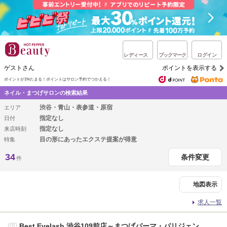
レディース
ブックマーク
ログイン
ゲストさん
ポイントを表示する
ポイントが1%たまる！
ポイントはサロン予約でつかえる！
ネイル・まつげサロンの検索結果
渋谷・青山・表参道・原宿
エリア
指定なし
日付
指定なし
来店時刻
目の形にあったエクステ提案が得意
特集
34
条件変更
件
地図表示
求人一覧
Best Eyelash 渋谷109前店～まつげパーマ・パリジェン
PR