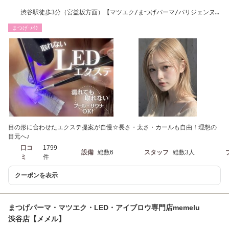
渋谷駅徒歩3分（宮益坂方面）【マツエク/まつげパーマ/パリジェンヌ/
アイブロウ/HBL】
まつげ･ﾒｲｸ
目の形に合わせたエクステ提案が自慢☆長さ・太さ・カールも自由！理想の
目元へ♪
口コ
1799
設備
総数6
スタッフ
総数3人
ミ
件
クーポンを表示
まつげパーマ・マツエク・LED・アイブロウ専門店memelu
渋谷店【メメル】