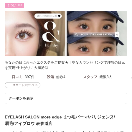
エク/LED／LCカール
まつげ･ﾒｲｸ
あなたの目に合ったエクステをご提案★丁寧なカウンセリングで理想の目元
を実現!仕上がりに大満足◎
口コミ
397件
設備
総数4
スタッフ
総数3人
スマート支払いOK
クーポンを表示
EYELASH SALON more edge まつ毛パーマ/パリジェンヌ/
眉毛/アイブロウ 表参道店