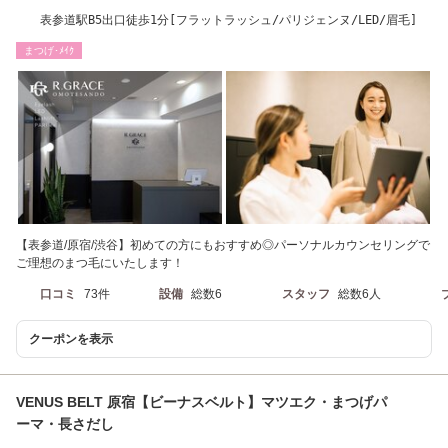
表参道駅B5出口徒歩1分[フラットラッシュ/パリジェンヌ/LED/眉毛]
まつげ･ﾒｲｸ
【表参道/原宿/渋谷】初めての方にもおすすめ◎パーソナルカウンセリングで
ご理想のまつ毛にいたします！
口コミ
73件
設備
総数6
スタッフ
総数6人
クーポンを表示
VENUS BELT 原宿【ビーナスベルト】マツエク・まつげパ
ーマ・長さだし