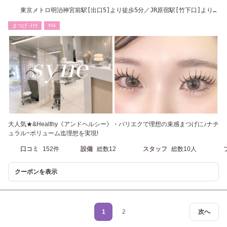
東京メトロ明治神宮前駅[出口5]より徒歩5分／JR原宿駅[竹下口]より徒
歩8分
まつげ･ﾒｲｸ
ﾈｲﾙ
大人気★&Healthy《アンドヘルシー》・パリエクで理想の束感まつげに♪ナチ
ュラル~ボリューム迄理想を実現!
口コミ
152件
設備
総数12
スタッフ
総数10人
クーポンを表示
1
2
次へ