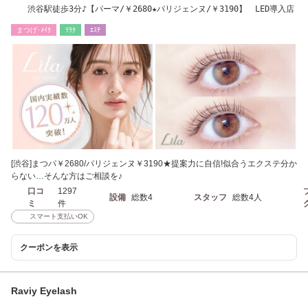
渋谷駅徒歩3分♪【パーマ/￥2680★パリジェンヌ/￥3190】 LED導入店
まつげ･ﾒｲｸ
ﾘﾗｸ
ｴｽﾃ
[渋谷]まつパ￥2680/パリジェンヌ￥3190★提案力に自信!似合うエクステ分か
らない…そんな方はご相談を♪
口コ
1297
設備
総数4
スタッフ
総数4人
ミ
件
スマート支払いOK
クーポンを表示
Raviy Eyelash