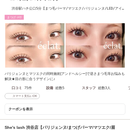
渋谷駅ハチ公口5分【まつ毛パーマ/マツエク/パリジェンヌ/LED/アイブ
ロウ/パリエク】
まつげ･ﾒｲｸ
パリジェンヌとマツエクの同時施術[アンドヘルシー]で逆さまつ毛等お悩みも
解決★目の形に合うデザインに♪
口コミ
75件
設備
総数5
スタッフ
総数3人
スマート支払いOK
クーポンを表示
She's lash 渋谷店【パリジェンヌ/まつげパーマ/マツエク/眉