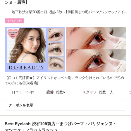
ンヌ・眉毛】
地下鉄渋谷駅B3番出口 徒歩3秒～[韓国風まつ毛パーマ/ワンホン/アイ
ブロウ/間引き]
まつげ･ﾒｲｸ
【口コミ高評価★】アイリストがレベル別にランク付けされているので初め
ての方にも◎[渋谷店]
口コミ
369件
設備
総数6
スタッフ
総数11人
クーポンを表示
Best Eyelash 渋谷109前店～まつげパーマ・パリジェンヌ・
マツエク・フラットラッシュ