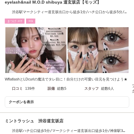
eyelash&nail M.O.D shibuya 道玄坂店【モッズ】
渋谷駅マークシティー道玄坂出口から徒歩1分/ハチ公口から徒歩5分/神
泉駅3分
まつげ･ﾒｲｸ
ﾈｲﾙ
WflatlashとLDcurlの魔法でタレ目に！自分だけの可愛い目元を見つけよう★
口コミ
139件
設備
総数5
スタッフ
総数6人
クーポンを表示
ミントラッシュ 渋谷道玄坂店
渋谷駅ハチ公口徒歩5分/マークシティー道玄坂出口徒歩1分/神泉駅3