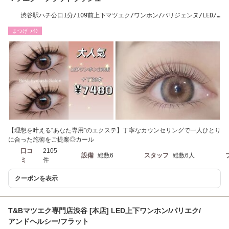
渋谷駅ハチ公口1分/109前上下マツエク/ワンホン/パリジェンヌ/LED/W
フラット/パリエク
まつげ･ﾒｲｸ
【理想を叶える“あなた専用”のエクステ】丁寧なカウンセリングで一人ひとり
に合った施術をご提案◎カール
口コ
2105
設備
総数6
スタッフ
総数6人
ミ
件
クーポンを表示
T&Bマツエク専門店渋谷 [本店] LED上下ワンホン/パリエク/
アンドヘルシー/フラット