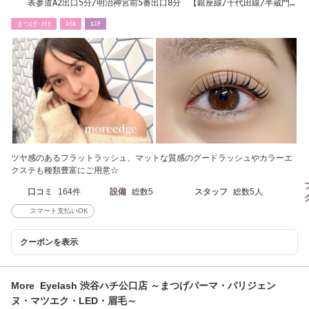
表参道A2出口5分/明治神宮前5番出口8分 【銀座線/千代田線/半蔵門
線/副都心線】
まつげ･ﾒｲｸ
ﾈｲﾙ
ｴｽﾃ
ツヤ感のあるフラットラッシュ、マットな質感のグードラッシュやカラーエ
クステも種類豊富にご用意☆
口コミ
164件
設備
総数5
スタッフ
総数5人
スマート支払いOK
クーポンを表示
More Eyelash 渋谷ハチ公口店 ～まつげパーマ・パリジェン
ヌ・マツエク・LED・眉毛～