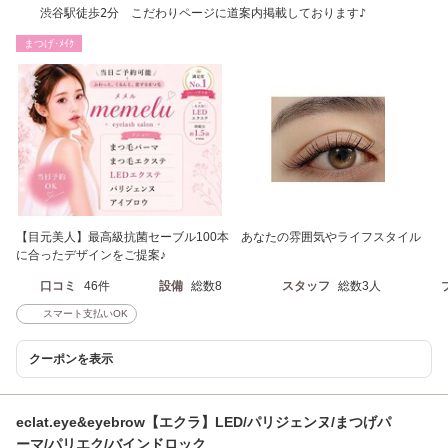
渋谷駅徒歩2分 こだわりページに道案内掲載しております♪
まつげ･ﾒｲｸ
【目元美人】最高級抗菌セーブル100本 あなたの雰囲気やライフスタイル
に合ったデザインをご提案♪
口コミ
46件
設備
総数8
スタッフ
総数3人
スマート支払いOK
クーポンを表示
eclat.eye&eyebrow【エクラ】LED/パリジェンヌ/まつげパ
ーマ/パリエク/バインドロック