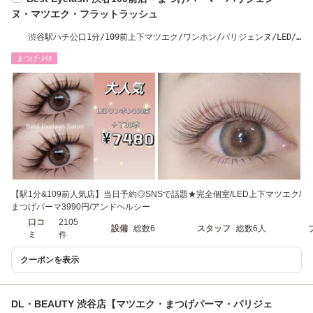
ヌ・マツエク・フラットラッシュ
渋谷駅ハチ公口1分/109前上下マツエク/ワンホン/パリジェンヌ/LED/W
フラット/パリエク
まつげ･ﾒｲｸ
【駅1分&109前人気店】当日予約◎SNSで話題★完全個室/LED上下マツエク/
まつげパーマ3990円/アンドヘルシー
口コ
2105
設備
総数6
スタッフ
総数6人
ミ
件
クーポンを表示
DL・BEAUTY 渋谷店【マツエク・まつげパーマ・パリジェ