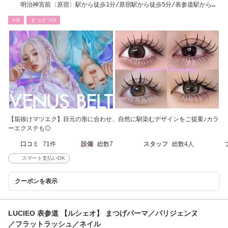
明治神宮前〈原宿〉駅から徒歩1分/原宿駅から徒歩5分/表参道駅から徒
歩5分
ﾈｲﾙ
まつげ･ﾒｲｸ
【垢抜けマツエク】目元の形に合わせ、自然に馴染むデザインをご提案♪カラ
ーエクステも◎
口コミ
71件
設備
総数7
スタッフ
総数4人
スマート支払いOK
クーポンを表示
LUCIEO 表参道 【ルシェオ】 まつげパーマ／パリジェンヌ
／フラットラッシュ／ネイル