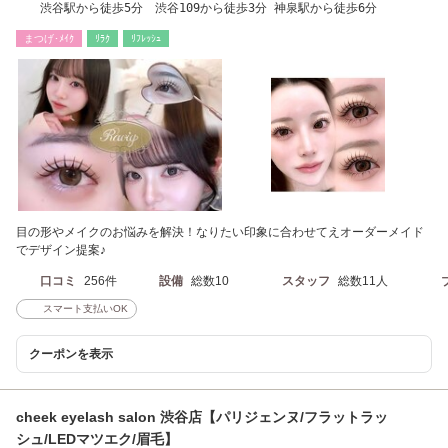
渋谷駅から徒歩5分 渋谷109から徒歩3分 神泉駅から徒歩6分
まつげ･ﾒｲｸ
ﾘﾗｸ
ﾘﾌﾚｯｼｭ
目の形やメイクのお悩みを解決！なりたい印象に合わせてえオーダーメイド
でデザイン提案♪
口コミ
256件
設備
総数10
スタッフ
総数11人
スマート支払いOK
クーポンを表示
cheek eyelash salon 渋谷店【パリジェンヌ/フラットラッ
シュ/LEDマツエク/眉毛】