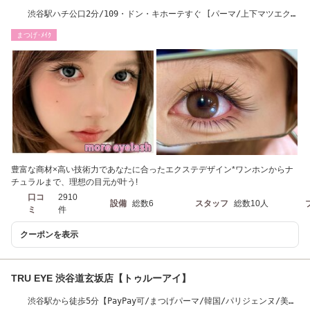
渋谷駅ハチ公口2分/109・ドン・キホーテすぐ [パーマ/上下マツエク/
フラットラッシュ]
まつげ･ﾒｲｸ
豊富な商材×高い技術力であなたに合ったエクステデザイン*ワンホンからナ
チュラルまで、理想の目元が叶う!
口コ
2910
設備
総数6
スタッフ
総数10人
ミ
件
クーポンを表示
TRU EYE 渋谷道玄坂店【トゥルーアイ】
渋谷駅から徒歩5分【PayPay可/まつげパーマ/韓国/パリジェンヌ/美