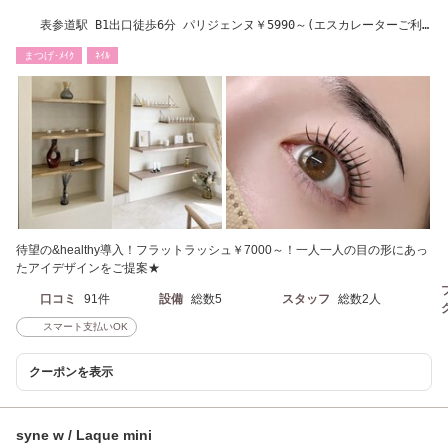
表参道駅 B1出口徒歩6分 パリジェンヌ￥5990～(エスカレーターご利
用の場合はB3出口)
まつげ･ﾒｲｸ
ﾈｲﾙ
待望の&healthy導入！フラットラッシュ￥7000～！一人一人の目の形にあっ
たアイデザインをご提案★
口コミ
91件
設備
総数5
スタッフ
総数2人
スマート支払いOK
クーポンを表示
syne w / Laque mini