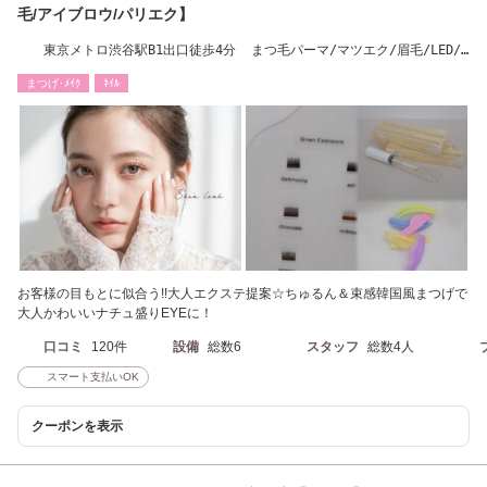
毛/アイブロウ/パリエク】
東京メトロ渋谷駅B1出口徒歩4分 まつ毛パーマ/マツエク/眉毛/LED/
パリジェンヌ
まつげ･ﾒｲｸ
ﾈｲﾙ
お客様の目もとに似合う!!大人エクステ提案☆ちゅるん＆束感韓国風まつげで
大人かわいいナチュ盛りEYEに！
口コミ
120件
設備
総数6
スタッフ
総数4人
スマート支払いOK
クーポンを表示