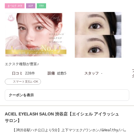
分 [眉毛/まつげ]
まつげ･ﾒｲｸ
ｴｽﾃ
ﾘﾗｸ
エクステ種類が豊富♪
口コミ
228件
設備
総数5
スタッフ
-
スマート支払いOK
クーポンを表示
ACIEL EYELASH SALON 渋谷店【エイシェル アイラッシュ
サロン】
【JR渋谷駅ハチ公口より5分】上下マツエク/ワンホン/&Healthy/パリ