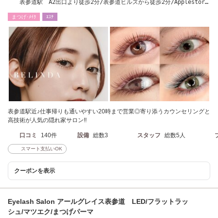
表参道駅 A2出口より徒歩2分/表参道ヒルズから徒歩2分/Applestore
から徒歩2分/眉毛
まつげ･ﾒｲｸ
ｴｽﾃ
表参道駅近♪仕事帰りも通いやすい20時まで営業◎寄り添うカウンセリングと
高技術が人気の隠れ家サロン!!
口コミ
140件
設備
総数3
スタッフ
総数5人
スマート支払いOK
クーポンを表示
Eyelash Salon アールグレイス表参道 LED/フラットラッ
シュ/マツエク/まつげパーマ