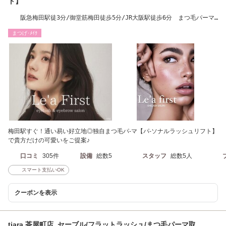
ト】
阪急梅田駅徒3分/御堂筋梅田徒歩5分/JR大阪駅徒歩6分 まつ毛パーマ
￥3900
まつげ･ﾒｲｸ
梅田駅すぐ！通い易い好立地◎独自まつ毛パ-マ【パ-ソナルラッシュリフト】
で貴方だけの可愛いをご提案♪
口コミ
305件
設備
総数5
スタッフ
総数5人
スマート支払いOK
クーポンを表示
tiara 茶屋町店 セーブル/フラットラッシュ/まつ毛パーマ取