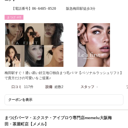
【電話番号】06-6485-8520 阪急梅田駅徒歩3分
まつげ･ﾒｲｸ
梅田駅すぐ！通い易い好立地◎独自まつ毛パ-マ【パ-ソナルラッシュリフト】
で貴方だけの可愛いをご提案♪
口コミ
117件
設備
総数2
スタッフ
-
クーポンを表示
まつげパーマ・エクステ・アイブロウ専門店memelu大阪梅
田・茶屋町店【メメル】