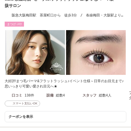
扱サロン
阪急大阪梅田駅 茶屋町口から 徒歩3分 / 各線梅田・大阪駅より
徒歩10分
まつげ･ﾒｲｸ
大好評!まつ毛パーマ&フラットラッシュ♪イベント仕様～日常のお目元まで♪
思いっきり可愛い愛され目元へ★
口コミ
138件
設備
総数4
スタッフ
総数4人
スマート支払いOK
クーポンを表示