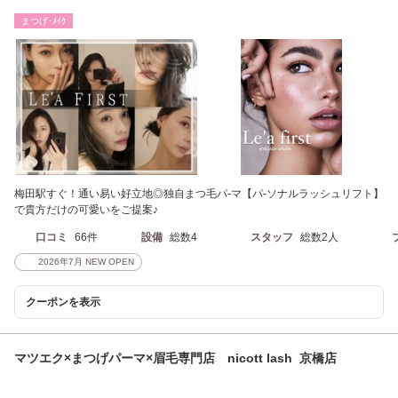
まつげ･ﾒｲｸ
梅田駅すぐ！通い易い好立地◎独自まつ毛パ-マ【パ-ソナルラッシュリフト】
で貴方だけの可愛いをご提案♪
口コミ
66件
設備
総数4
スタッフ
総数2人
2026年7月 NEW OPEN
クーポンを表示
マツエク×まつげパーマ×眉毛専門店 nicott lash 京橋店