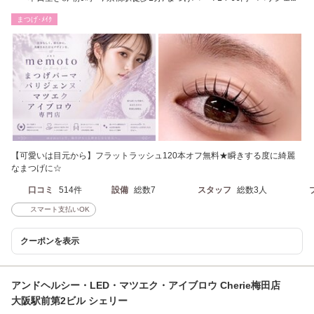
ヌ3300円～
まつげ･ﾒｲｸ
【可愛いは目元から】フラットラッシュ120本オフ無料★瞬きする度に綺麗
なまつげに☆
口コミ
514件
設備
総数7
スタッフ
総数3人
スマート支払いOK
クーポンを表示
アンドヘルシー・LED・マツエク・アイブロウ Cherie梅田店
大阪駅前第2ビル シェリー