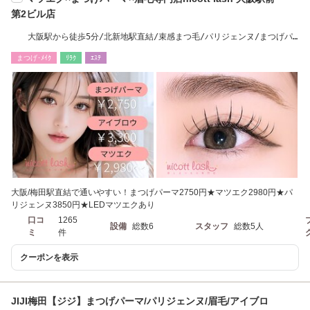
第2ビル店
大阪駅から徒歩5分/北新地駅直結/束感まつ毛/パリジェンヌ/まつげパ
ーマ/眉毛/まゆげ
まつげ･ﾒｲｸ
ﾘﾗｸ
ｴｽﾃ
大阪/梅田駅直結で通いやすい！まつげパーマ2750円★マツエク2980円★パ
リジェンヌ3850円★LEDマツエクあり
口コ
1265
設備
総数6
スタッフ
総数5人
ミ
件
クーポンを表示
JIJI梅田【ジジ】まつげパーマ/パリジェンヌ/眉毛/アイブロ