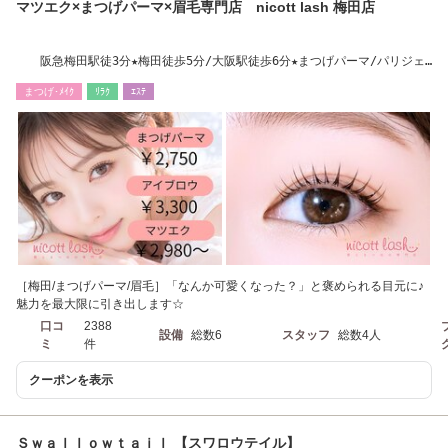
マツエク×まつげパーマ×眉毛専門店 nicott lash 梅田店
阪急梅田駅徒3分★梅田徒歩5分/大阪駅徒歩6分★まつげパーマ/パリジェ
ンヌ/マツエク
まつげ･ﾒｲｸ
ﾘﾗｸ
ｴｽﾃ
［梅田/まつげパーマ/眉毛］「なんか可愛くなった？」と褒められる目元に♪
魅力を最大限に引き出します☆
口コ
2388
設備
総数6
スタッフ
総数4人
ミ
件
クーポンを表示
Ｓｗａｌｌｏｗｔａｉｌ 【スワロウテイル】