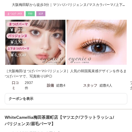
大阪梅田駅から徒歩3分｜マツパ/パリジェンヌ/マスカラパーマ/上下ま
つげパーマ/眉毛
まつげ･ﾒｲｸ
ﾘﾗｸ
ｴｽﾃ
［大阪梅田/まつげパーマ/パリジェンヌ］人気の韓国風束感デザインを作るま
つげパーマで、写真映りUP◎
口コ
2937
設備
総数4
スタッフ
総数4人
ミ
件
クーポンを表示
WhiteCamellia梅田茶屋町店【マツエク/フラットラッシュ/
パリジェンヌ/眉毛パーマ】