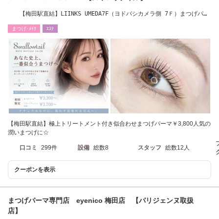
【梅田駅直結】LIINKS UMEDA7F（ヨドバシカメラ側 7Ｆ）まつげパー
マ￥3,300～
まつげ･ﾒｲｸ
ｴｽﾃ
【梅田駅直結】極上トリートメント付き似合わせまつげパーマ￥3,800人気の
潤いまつげに☆
口コミ
299件
設備
総数8
スタッフ
総数12人
クーポンを表示
まつげパーマ専門店 eyenico 梅田店 【パリジェンヌ取扱
店】