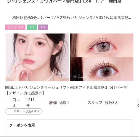
【パリジェンヌ・まつげパーマ専門店】Loa ロア 梅田店
梅田駅徒歩5分★【パーマ/￥2790★パリジェンヌ/￥3540★韓国風束感ま
つげ/￥3900】
まつげ･ﾒｲｸ
ﾘﾗｸ
ｴｽﾃ
[梅田/上下パリジェンヌラッシュリフト/韓国アイドル風束感まつげパーマ］
【デザイン力に感動☆】
口コ
1211
設備
総数4
スタッフ
総数3人
ミ
件
スマート支払いOK
クーポンを表示