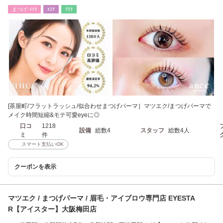
ンヌ￥2800】
まつげ･ﾒｲｸ
ｴｽﾃ
ﾘﾗｸ
[茶屋町/フラットラッシュ/似合わせまつげパーマ］マツエク/まつげパーマで
メイク時間短縮&モテ可愛eyeに◎
口コ
1218
設備
総数4
スタッフ
総数4人
ミ
件
スマート支払いOK
クーポンを表示
マツエク / まつげパーマ / 眉毛・アイブロウ専門店 EYESTA
R【アイスター】大阪梅田店