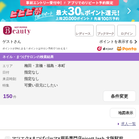
レディース
ブックマーク
ログイン
ゲストさん
ポイントを表示する
ポイントが1%たまる！
ポイントはサロン予約でつかえる！
ネイル・まつげサロンの検索結果
梅田・京橋・福島・本町
エリア
指定なし
日付
指定なし
来店時刻
可愛い目元にしたい
特集
150
条件変更
件
地図表示
求人一覧
マツエク×まつげパーマ×眉毛専門店nicott lash 大阪駅前
PR