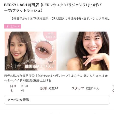
BECKY LASH 梅田店【LEDマツエク/パリジェンヌ/まつげパ
ーマ/フラットラッシュ】
【当日予約◎】地下鉄梅田駅・JR大阪駅より徒歩3分★ヨドバシカメラ梅
田目の前
まつげ･ﾒｲｸ
目元お悩み別満足度◎【似合わせまつ毛パーマ】あなたの魅力を引き出すオ
ーダーメイド!韓国風/束感仕上げも
口コ
5131
設備
総数14
スタッフ
総数14人
ミ
件
クーポンを表示