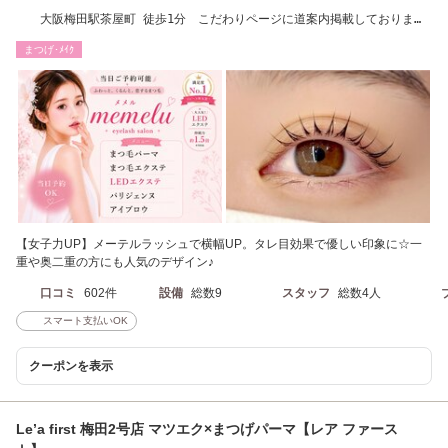
大阪梅田駅茶屋町 徒歩1分 こだわりページに道案内掲載しております
♪
まつげ･ﾒｲｸ
【女子力UP】メーテルラッシュで横幅UP。タレ目効果で優しい印象に☆一
重や奥二重の方にも人気のデザイン♪
口コミ
602件
設備
総数9
スタッフ
総数4人
スマート支払いOK
クーポンを表示
Le’a first 梅田2号店 マツエク×まつげパーマ【レア ファース