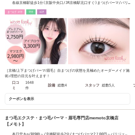
各線京橋駅徒歩1分(京阪中央口/JR京橋駅北口すぐ)まつげパーマ/パリ
ジェンヌ/眉毛/LED
まつげ･ﾒｲｸ
ﾘﾗｸ
ｴｽﾃ
［京橋/上下まつげパーマ/眉毛］自まつげの状態を見極めたオーダーメイド施
術♪理想の目元を叶えます！
口コ
1648
設備
総数4
スタッフ
総数5人
ミ
件
クーポンを表示
まつ毛エクステ・まつ毛パーマ・眉毛専門店memoto京橋店
【メモト】
本日空き◎/朝9時～/京橋駅徒歩2分/まつげパーマ2７00円～パリジェン