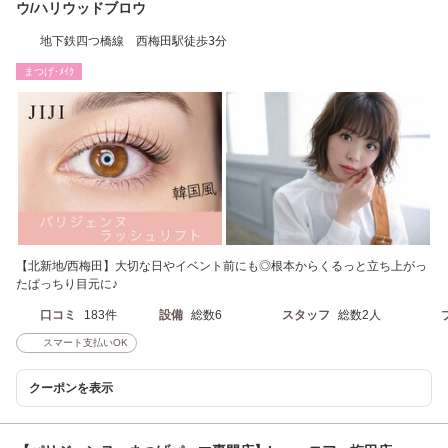
ウ/ハリウッドブロウ
地下鉄四つ橋線 西梅田駅徒歩3分
まつげ･ﾒｲｸ
【北新地/西梅田】大切な日やイベント前にも◎根本からくるっと立ち上がっ
たぱっちり目元に♪
口コミ
183件
設備
総数6
スタッフ
総数2人
スマート支払いOK
クーポンを表示