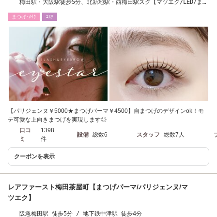
梅田駅・大阪駅徒歩5分、北新地駅・西梅田駅スグ【マツエク/LED/まつ
毛パーマ/眉毛】
まつげ･ﾒｲｸ
ｴｽﾃ
【パリジェンヌ￥5000★まつげパーマ￥4500】自まつげのデザインok！モ
テ可愛な上向きまつげを実現します◎
口コ
1398
設備
総数6
スタッフ
総数7人
ミ
件
クーポンを表示
レアファースト梅田茶屋町【まつげパーマ/パリジェンヌ/マ
ツエク】
阪急梅田駅 徒歩5分 / 地下鉄中津駅 徒歩4分