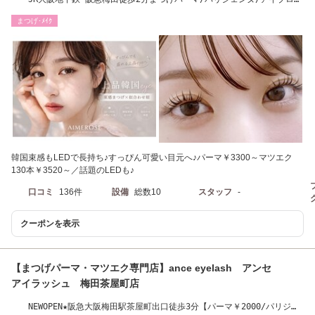
ウ/バインドロック/
まつげ･ﾒｲｸ
韓国束感もLEDで長持ち♪すっぴん可愛い目元へ♪パーマ￥3300～マツエク
130本￥3520～／話題のLEDも♪
口コミ
136件
設備
総数10
スタッフ
-
クーポンを表示
【まつげパーマ・マツエク専門店】ance eyelash アンセ
アイラッシュ 梅田茶屋町店
NEWOPEN★阪急大阪梅田駅茶屋町出口徒歩3分【パーマ￥2000/パリジェ