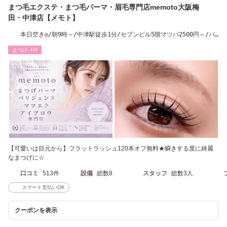
まつ毛エクステ・まつ毛パーマ・眉毛専門店memoto大阪梅
田・中津店【メモト】
本日空き◎/朝9時～/中津駅徒歩1分/セブンビル5階マツパ2500円～/パ
リジェンヌ3300円
まつげ･ﾒｲｸ
【可愛いは目元から】フラットラッシュ120本オフ無料★瞬きする度に綺麗
なまつげに☆
口コミ
513件
設備
総数8
スタッフ
総数3人
スマート支払いOK
クーポンを表示