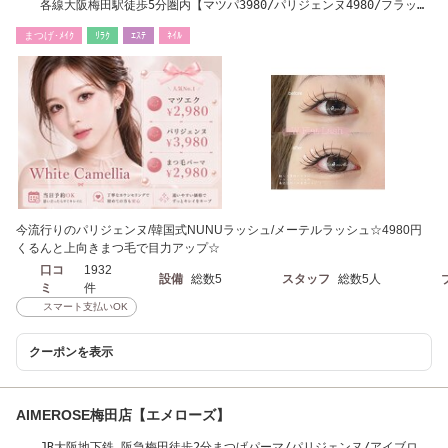
各線大阪梅田駅徒歩5分圏内【マツパ3980/パリジェンヌ4980/フラット
ラッシュ4480】
まつげ･ﾒｲｸ
ﾘﾗｸ
ｴｽﾃ
ﾈｲﾙ
今流行りのパリジェンヌ/韓国式NUNUラッシュ/メーテルラッシュ☆4980円
くるんと上向きまつ毛で目力アップ☆
口コ
1932
設備
総数5
スタッフ
総数5人
ミ
件
スマート支払いOK
クーポンを表示
AIMEROSE梅田店【エメローズ】
JR大阪地下鉄 阪急梅田徒歩2分まつげパーマ/パリジェンヌ/アイブロ