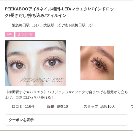
PEEKABOOアイ&ネイル梅田-LED/マツエク/バインドロッ
ク/長さだし/持ち込み/フィルイン
阪急梅田駅 1分/JR大阪駅 3分/地下鉄梅田駅 3分
ﾈｲﾙ
まつげ･ﾒｲｸ
《梅田駅すぐ★パリエク》パリジェンヌ×マツエクで自まつげを根元から立ち
上げ、自然にぱっちり盛れる！
口コミ
116件
設備
総数10
スタッフ
総数10人
クーポンを表示