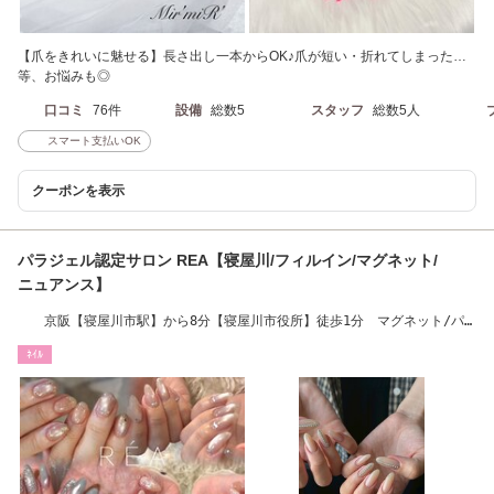
【爪をきれいに魅せる】長さ出し一本からOK♪爪が短い・折れてしまった…
等、お悩みも◎
口コミ
76件
設備
総数5
スタッフ
総数5人
スマート支払いOK
クーポンを表示
パラジェル認定サロン REA【寝屋川/フィルイン/マグネット/
ニュアンス】
京阪【寝屋川市駅】から8分【寝屋川市役所】徒歩1分 マグネット/パ
ラジェル
ﾈｲﾙ