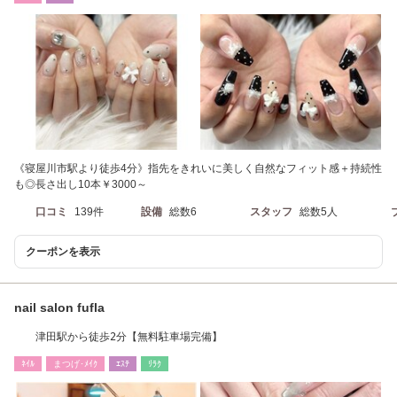
《寝屋川市駅より徒歩4分》指先をきれいに美しく自然なフィット感＋持続性
も◎長さ出し10本￥3000～
口コミ
139件
設備
総数6
スタッフ
総数5人
クーポンを表示
nail salon fufla
津田駅から徒歩2分【無料駐車場完備】
ﾈｲﾙ
まつげ･ﾒｲｸ
ｴｽﾃ
ﾘﾗｸ