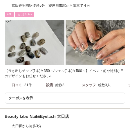
京阪香里園駅徒歩5分 寝屋川市駅から電車で４分
ﾈｲﾙ
まつげ･ﾒｲｸ
【長さ出しチップ(1本)￥350～/ジェル(1本)￥500～】イベント前や特別な日
のデザインもお任せください♪
口コミ
31件
設備
総数3
スタッフ
総数3人
クーポンを表示
Beauty labo Nail&Eyelash 大日店
大日駅から徒歩3分