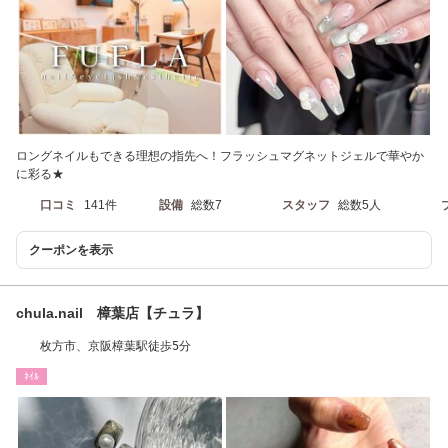
ロングネイルもできる理想の指先へ！フラッシュマグネットジェルで華やか
に彩る★
口コミ
141件
設備
総数7
スタッフ
総数5人
クーポンを表示
chula.nail 樟葉店【チュラ】
枚方市、京阪樟葉駅徒歩5分
ﾈｲﾙ