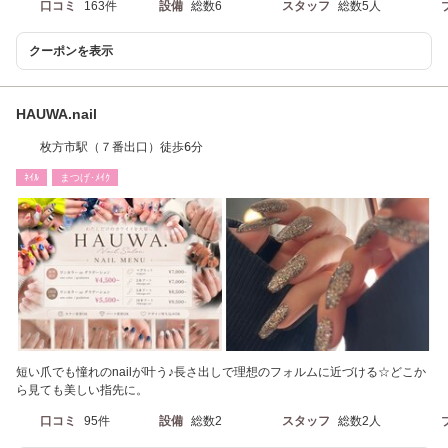
口コミ
163件
設備
総数6
スタッフ
総数5人
クーポンを表示
HAUWA.nail
枚方市駅（７番出口）徒歩6分
ﾈｲﾙ
まつげ･ﾒｲｸ
短い爪でも憧れのnailが叶う♪長さ出しで理想のフォルムに近づける☆どこか
ら見ても美しい指先に。
口コミ
95件
設備
総数2
スタッフ
総数2人