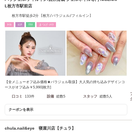
L枚方市駅前店
枚方市駅徒歩2分 [枚方/パラジェル/フィルイン]
ﾈｲﾙ
ｴｽﾃ
ﾘﾗｸ
まつげ･ﾒｲｸ
【全メニューオフ込み価格★パラジェル取扱】大人気の持ち込みデザインコ
ースがオフ込み￥5,990[枚方]
口コミ
133件
設備
総数5
スタッフ
総数5人
クーポンを表示
chula.nail&eye 寝屋川店【チュラ】