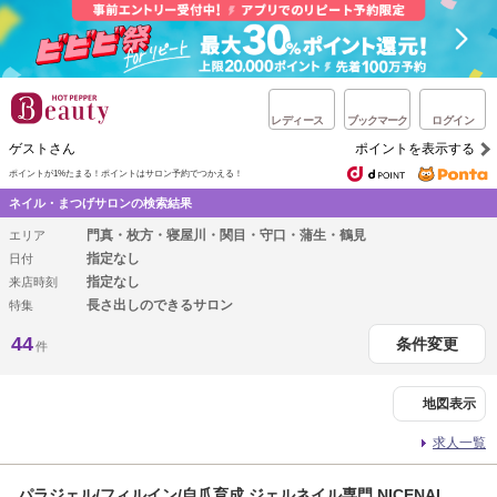
レディース
ブックマーク
ログイン
ゲストさん
ポイントを表示する
ポイントが1%たまる！
ポイントはサロン予約でつかえる！
ネイル・まつげサロンの検索結果
門真・枚方・寝屋川・関目・守口・蒲生・鶴見
エリア
指定なし
日付
指定なし
来店時刻
長さ出しのできるサロン
特集
44
条件変更
件
地図表示
求人一覧
パラジェル/フィルイン/自爪育成 ジェルネイル専門 NICENAI