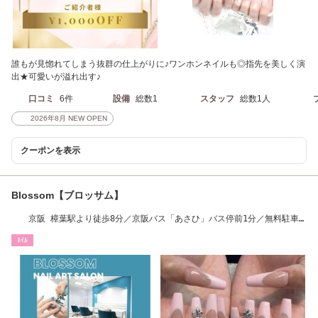
誰もが見惚れてしまう抜群の仕上がりに♪ワンホンネイルも◎指先を美しく演
出★可愛いが溢れ出す♪
口コミ
6件
設備
総数1
スタッフ
総数1人
2026年8月 NEW OPEN
クーポンを表示
Blossom【ブロッサム】
京阪 樟葉駅より徒歩8分／京阪バス「あさひ」バス停前1分／無料駐車
場・駐輪場
ﾈｲﾙ