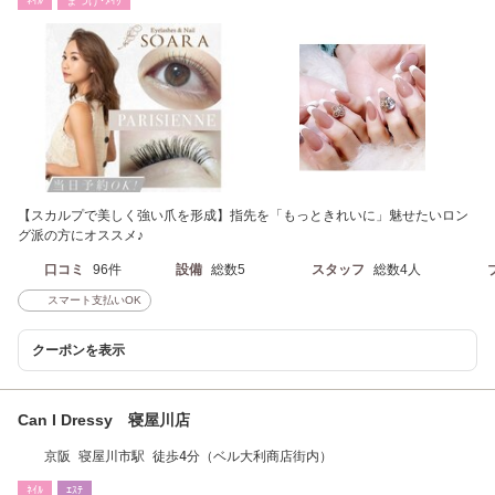
ﾈｲﾙ
まつげ･ﾒｲｸ
【スカルプで美しく強い爪を形成】指先を「もっときれいに」魅せたいロン
グ派の方にオススメ♪
口コミ
96件
設備
総数5
スタッフ
総数4人
スマート支払いOK
クーポンを表示
Can I Dressy 寝屋川店
京阪 寝屋川市駅 徒歩4分（ベル大利商店街内）
ﾈｲﾙ
ｴｽﾃ