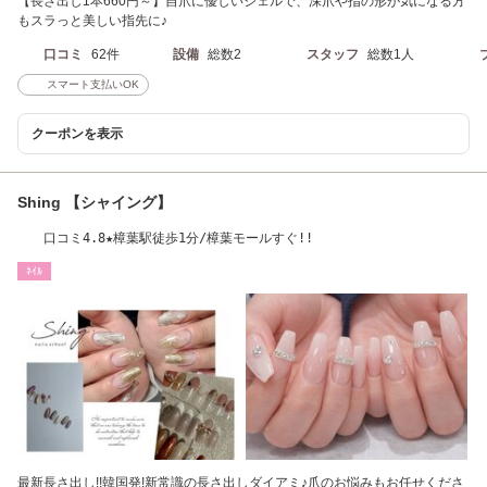
【長さ出し1本660円～】自爪に優しいジェルで、深爪や指の形が気になる方
もスラっと美しい指先に♪
口コミ
62件
設備
総数2
スタッフ
総数1人
スマート支払いOK
クーポンを表示
Shing 【シャイング】
口コミ4.8★樟葉駅徒歩1分/樟葉モールすぐ!!
ﾈｲﾙ
最新長さ出し!!韓国発!新常識の長さ出しダイアミ♪爪のお悩みもお任せくださ