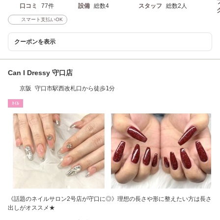
口コミ
77件
設備
総数4
スタッフ
総数2人
スマート支払いOK
クーポンを表示
Can I Dressy 守口店
京阪 守口市駅西改札口から徒歩1分
ﾈｲﾙ
《話題のネイルサロン2号店が守口に◎》理想の長さや形に整えたい方は長さ
出しがオススメ★