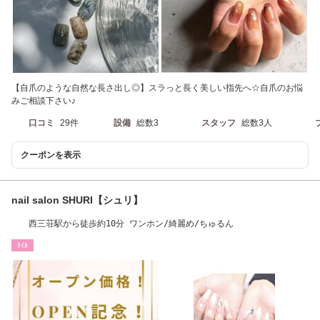
【自爪のような自然な長さ出し◎】スラっと長く美しい指先へ☆自爪のお悩
みご相談下さい♪
口コミ
29件
設備
総数3
スタッフ
総数3人
クーポンを表示
nail salon SHURI【シュリ】
西三荘駅から徒歩約10分 ワンホン/綺麗め/ちゅるん
ﾈｲﾙ