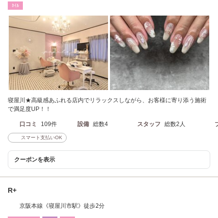
ﾈｲﾙ
寝屋川★高級感あふれる店内でリラックスしながら、お客様に寄り添う施術
で満足度UP！！
口コミ
109件
設備
総数4
スタッフ
総数2人
スマート支払いOK
クーポンを表示
R+
京阪本線《寝屋川市駅》徒歩2分