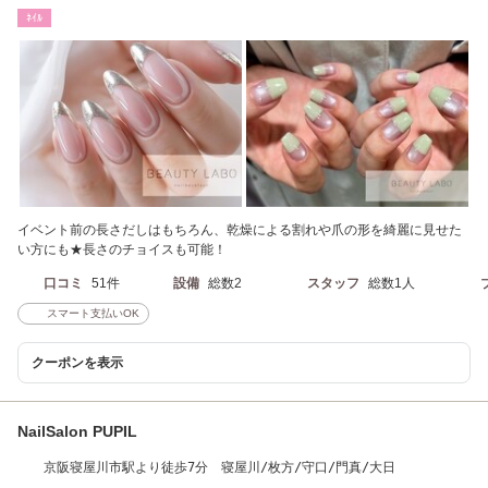
ﾈｲﾙ
イベント前の長さだしはもちろん、乾燥による割れや爪の形を綺麗に見せた
い方にも★長さのチョイスも可能！
口コミ
51件
設備
総数2
スタッフ
総数1人
スマート支払いOK
クーポンを表示
NailSalon PUPIL
京阪寝屋川市駅より徒歩7分 寝屋川/枚方/守口/門真/大日