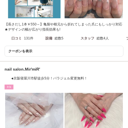
【長さだし1本￥550～】亀裂や根元から折れてしまった爪にもしっかり対応
★デザインの幅が広がり指長効果も!
口コミ
131件
設備
総数5
スタッフ
総数4人
クーポンを表示
nail salon.Mir'miR'
◆京阪寝屋川市駅徒歩5分！パラジェル変更無料！
ﾈｲﾙ