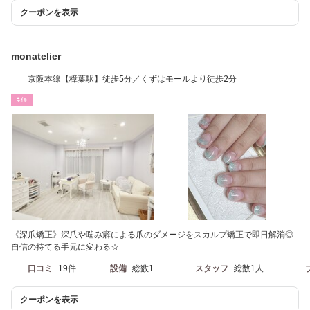
クーポンを表示
monatelier
京阪本線【樟葉駅】徒歩5分／くずはモールより徒歩2分
ﾈｲﾙ
《深爪矯正》深爪や噛み癖による爪のダメージをスカルプ矯正で即日解消◎
自信の持てる手元に変わる☆
口コミ
19件
設備
総数1
スタッフ
総数1人
クーポンを表示