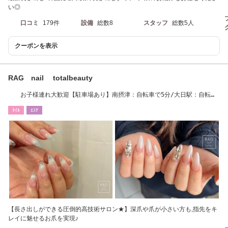
い◎
口コミ
179件
設備
総数8
スタッフ
総数5人
クーポンを表示
RAG nail totalbeauty
お子様連れ大歓迎【駐車場あり】南摂津：自転車で5分/大日駅：自転車
15分
ﾈｲﾙ
ｴｽﾃ
【長さ出しができる圧倒的高技術サロン★】深爪や爪が小さい方も,指先をキ
レイに魅せるお爪を実現♪