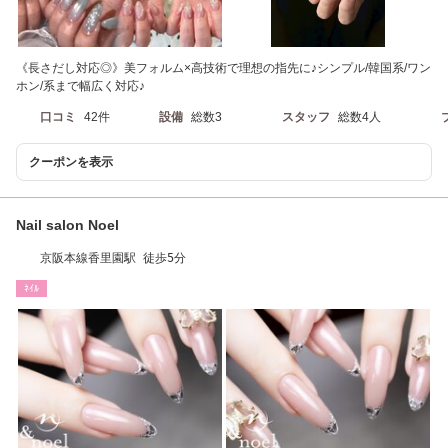
《長さだし対応◎》美フォルム×高技術で理想の指先に♪シンプル/韓国系/ワン
ホン/系まで幅広く対応♪
口コミ
42件
設備
総数3
スタッフ
総数4人
クーポンを表示
Nail salon Noel
京阪本線香里園駅 徒歩5分
ﾈｲﾙ