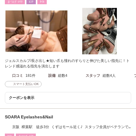
まつげ･ﾒｲｸ
ｴｽﾃ
ﾈｲﾙ
ジェルスカルプ/長さ出し★短い爪も憧れのすらりと伸びた美しい指先に！ト
レンド感溢れる指先を演出します
口コミ
181件
設備
総数4
スタッフ
総数4人
スマート支払いOK
クーポンを表示
SOARA Eyelashes&Nail
京阪 樟葉駅 徒歩3分 くずはモール近く♪ スタッフ全員がベテランで
す(^^)♪