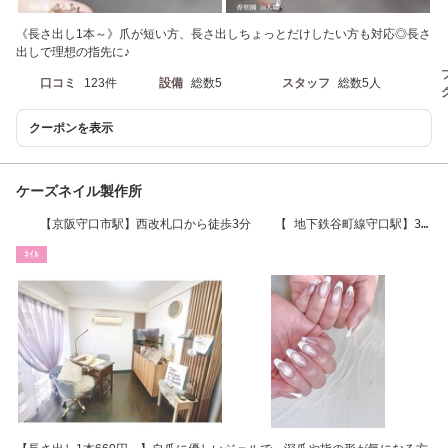
《長さ出し1本～》爪が短い方、長さ出しちょっとだけしたい方も対応◎長さ
出しで理想の指先に♪
口コミ
123件
設備
総数5
スタッフ
総数5人
クーポンを表示
ケーズネイル製作所
【京阪守口市駅】西改札口から徒歩3分 【 地下鉄谷町線守口駅】3
番出口から徒歩6分
ﾈｲﾙ