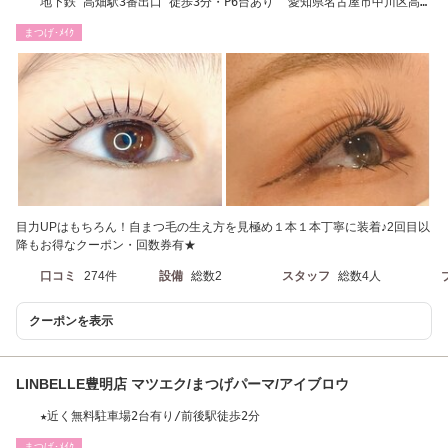
地下鉄 高畑駅3番出口 徒歩3分・P6台あり 愛知県名古屋市中川区高畑
1-191
まつげ･ﾒｲｸ
目力UPはもちろん！自まつ毛の生え方を見極め１本１本丁寧に装着♪2回目以
降もお得なクーポン・回数券有★
口コミ
274件
設備
総数2
スタッフ
総数4人
クーポンを表示
LINBELLE豊明店 マツエク/まつげパーマ/アイブロウ
★近く無料駐車場2台有り/前後駅徒歩2分
まつげ･ﾒｲｸ