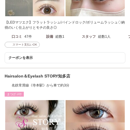
【LEDマツエク】フラットラッシュ/バインドロック/ボリュームラッシュ◇納
得のいく仕上がりとモチの良さ◎
口コミ
47件
設備
総数1
スタッフ
総数1人
スマート支払いOK
クーポンを表示
Hairsalon＆Eyelash STORY知多店
名鉄常滑線《寺本駅》から車で約3分
まつげ･ﾒｲｸ