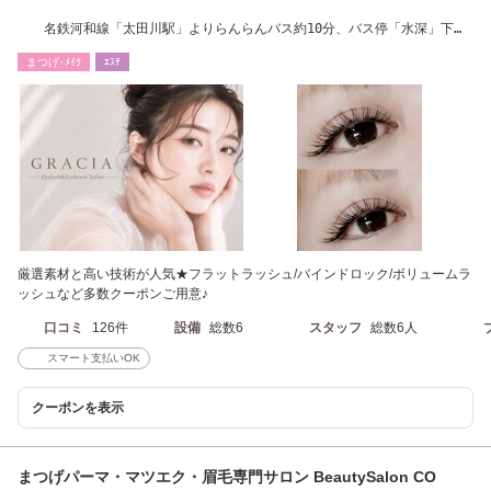
名鉄河和線「太田川駅」よりらんらんバス約10分、バス停「水深」下車
徒歩約2分
まつげ･ﾒｲｸ
ｴｽﾃ
厳選素材と高い技術が人気★フラットラッシュ/バインドロック/ボリュームラ
ッシュなど多数クーポンご用意♪
口コミ
126件
設備
総数6
スタッフ
総数6人
スマート支払いOK
クーポンを表示
まつげパーマ・マツエク・眉毛専門サロン BeautySalon CO