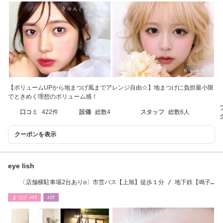
【ボリュームUPから地まつげ風までアレンジ自由☆】地まつげに負担最小限
でときめく理想のボリューム感！
口コミ
422件
設備
総数4
スタッフ
総数6人
クーポンを表示
eye lish
〔店舗横駐車場2台あり◎〕市営バス【上旭】徒歩１分 / 地下鉄【鳴子
北駅】車で5分
まつげ･ﾒｲｸ
ｴｽﾃ