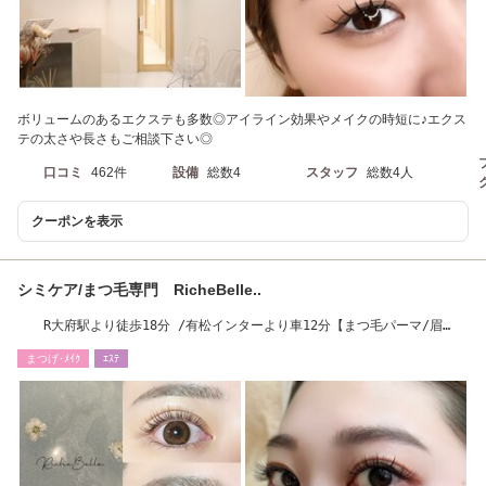
ボリュームのあるエクステも多数◎アイライン効果やメイクの時短に♪エクス
テの太さや長さもご相談下さい◎
口コミ
462件
設備
総数4
スタッフ
総数4人
クーポンを表示
シミケア/まつ毛専門 RicheBelle..
R大府駅より徒歩18分 /有松インターより車12分【まつ毛パーマ/眉
毛/LEDマツエク】
まつげ･ﾒｲｸ
ｴｽﾃ