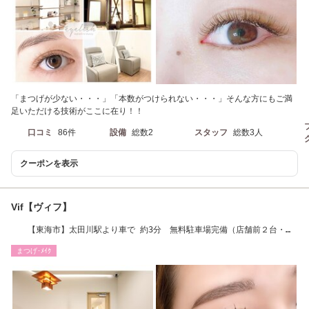
「まつげが少ない・・・」「本数がつけられない・・・」そんな方にもご満
足いただける技術がここに在り！！
口コミ
86件
設備
総数2
スタッフ
総数3人
クーポンを表示
Vif【ヴィフ】
【東海市】太田川駅より車で 約3分 無料駐車場完備（店舗前２台・隣
駐車場３台）
まつげ･ﾒｲｸ