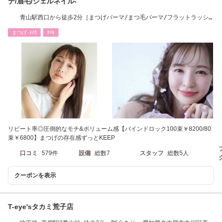
テ/眉毛/ジェルネイル-
青山駅西口から徒歩2分［まつげパーマ/まつ毛パーマ/フラットラッシ
ュ/マツエク♪
まつげ･ﾒｲｸ
ﾈｲﾙ
リピート率◎圧倒的なモチ&ボリューム感【バインドロック100束￥8200/80
束￥6800】まつげの存在感ずっとKEEP
口コミ
579件
設備
総数7
スタッフ
総数5人
クーポンを表示
T-eye'sタカミ荒子店