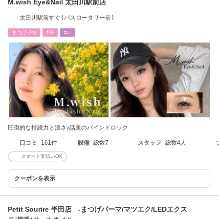
M.wish Eye&Nail 太田川駅前店
太田川駅前すぐ(バスロータリー前)
まつげ･ﾒｲｸ
ﾈｲﾙ
ｴｽﾃ
圧倒的な持続力と濃さ♪話題のバインドロック
口コミ
161件
設備
総数7
スタッフ
総数4人
スマート支払いOK
クーポンを表示
Petit Sourire 半田店 -まつげパーマ/マツエク/LEDエクス