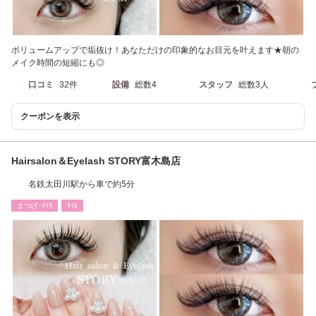
ボリュームアップで垢抜け！あなただけの印象的なお目元を叶えます★朝の
メイク時間の短縮にも◎
口コミ
32件
設備
総数4
スタッフ
総数3人
クーポンを表示
Hairsalon＆Eyelash STORY富木島店
名鉄太田川駅から車で約5分
まつげ･ﾒｲｸ
ﾈｲﾙ