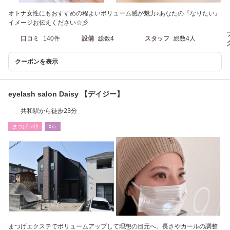
オトナ女性にもおすすめの程よいボリューム感が魅力♪あなたの『なりたい』
イメージお伝えください☆彡
口コミ
140件
設備
総数4
スタッフ
総数4人
クーポンを表示
eyelash salon Daisy 【デイジー】
共和駅から徒歩23分
まつげ･ﾒｲｸ
ｴｽﾃ
まつげエクステでボリュームアップして理想の目元へ。長さやカールの調整