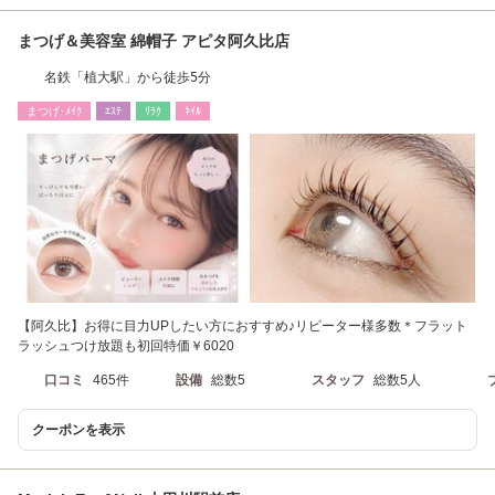
まつげ＆美容室 綿帽子 アピタ阿久比店
名鉄「植大駅」から徒歩5分
まつげ･ﾒｲｸ
ｴｽﾃ
ﾘﾗｸ
ﾈｲﾙ
【阿久比】お得に目力UPしたい方におすすめ♪リピーター様多数＊フラット
ラッシュつけ放題も初回特価￥6020
口コミ
465件
設備
総数5
スタッフ
総数5人
クーポンを表示