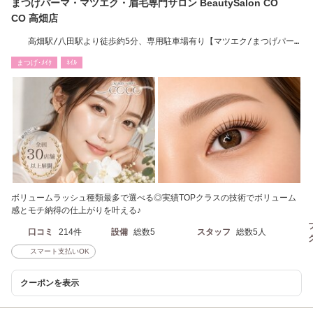
まつげパーマ・マツエク・眉毛専門サロン BeautySalon CO
CO 高畑店
高畑駅/八田駅より徒歩約5分、専用駐車場有り【マツエク/まつげパー
マ】
まつげ･ﾒｲｸ
ﾈｲﾙ
ボリュームラッシュ種類最多で選べる◎実績TOPクラスの技術でボリューム
感とモチ納得の仕上がりを叶える♪
口コミ
214件
設備
総数5
スタッフ
総数5人
スマート支払いOK
クーポンを表示