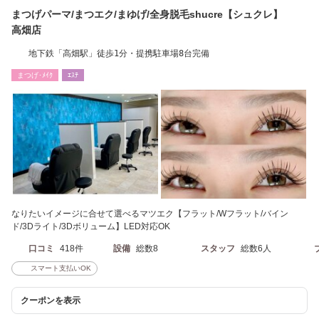
まつげパーマ/まつエク/まゆげ/全身脱毛shucre【シュクレ】
高畑店
地下鉄「高畑駅」徒歩1分・提携駐車場8台完備
まつげ･ﾒｲｸ
ｴｽﾃ
なりたいイメージに合せて選べるマツエク【フラット/Wフラット/バイン
ド/3Dライト/3Dボリューム】LED対応OK
口コミ
418件
設備
総数8
スタッフ
総数6人
スマート支払いOK
クーポンを表示