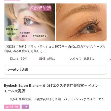
【初回オフ無料】フラットラッシュ☆3970円～!自然に目力アップ♪キープ力
◎あらゆる角度からも美しく！
口コミ
69件
設備
総数1
スタッフ
総数3人
クーポンを表示
Eyelash Salon Blanc～まつげエクステ専門美容室～ イオン
モール大高店
無料駐車場完備、JR南大高駅より直結 パリジェンヌ/まつげパーマ/眉
毛/アイブロウ
まつげ･ﾒｲｸ
ｴｽﾃ