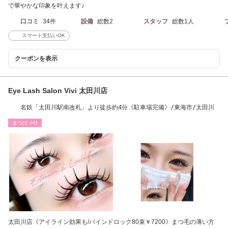
で華やかな印象を叶えます♪
口コミ
34件
設備
総数2
スタッフ
総数1人
スマート支払いOK
クーポンを表示
Eye Lash Salon Vivi 太田川店
名鉄「太田川駅南改札」より徒歩約4分《駐車場完備》/東海市/太田川
まつげ･ﾒｲｸ
太田川店《アイライン効果も/バインドロック80束￥7200》まつ毛の薄い方