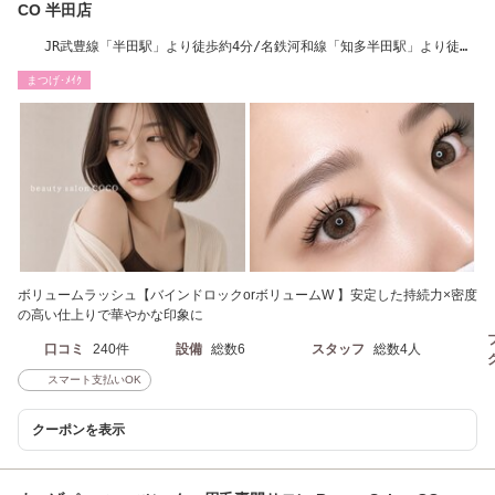
CO 半田店
JR武豊線「半田駅」より徒歩約4分/名鉄河和線「知多半田駅」より徒歩
約6分
まつげ･ﾒｲｸ
ボリュームラッシュ【バインドロックorボリュームW 】安定した持続力×密度
の高い仕上りで華やかな印象に
口コミ
240件
設備
総数6
スタッフ
総数4人
スマート支払いOK
クーポンを表示