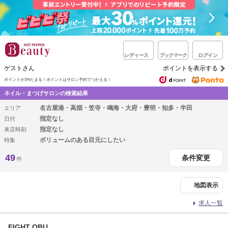
レディース
ブックマーク
ログイン
ゲストさん
ポイントを表示する
ポイントが1%たまる！
ポイントはサロン予約でつかえる！
ネイル・まつげサロンの検索結果
名古屋港・高畑・笠寺・鳴海・大府・豊明・知多・半田
エリア
指定なし
日付
指定なし
来店時刻
ボリュームのある目元にしたい
特集
49
条件変更
件
地図表示
求人一覧
EIGHT OBU