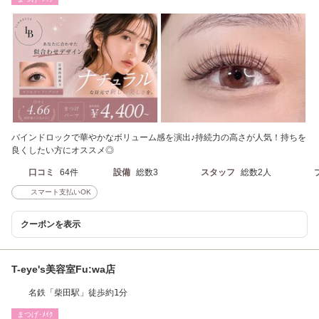
バインドロックで華やかなボリューム感を演出♪持続力の高さが人気！持ちを
良くしたい方にオススメ◎
口コミ
64件
設備
総数3
スタッフ
総数2人
スマート支払いOK
クーポンを表示
T-eye's美容室Fu:wa店
名鉄「柴田駅」徒歩約1分
まつげ･ﾒｲｸ