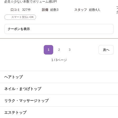
必見☆少ない本数でボリューム感UP!
口コミ
327件
設備
総数3
スタッフ
総数4人
スマート支払いOK
クーポンを表示
1
2
3
次へ
1 / 3ページ
ヘアトップ
ネイル・まつげトップ
リラク・マッサージトップ
エステトップ