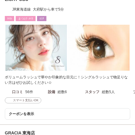
JR東海道線 大府駅から車で5分
ﾈｲﾙ
まつげ･ﾒｲｸ
ｴｽﾃ
ボリュームラッシュで華やか印象的な目元に！シングルラッシュで物足りな
い方はぜひお試しください☆
口コミ
56件
設備
総数6
スタッフ
総数5人
スマート支払いOK
クーポンを表示
GRACIA 東海店