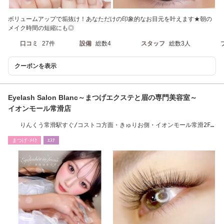
ボリュームアップで垢抜け！あなただけの印象的なお目元を叶えます★朝の
メイク時間の短縮にも◎
口コミ
27件
設備
総数4
スタッフ
総数3人
クーポンを表示
Eyelash Salon Blanc～まつげエクステと眉の専門美容室～
イオンモール常滑店
りんくう常滑駅すぐ/コストコ方面・きゅりお側・イオンモール常滑2F
まつげパーマ/眉
まつげ･ﾒｲｸ
ｴｽﾃ