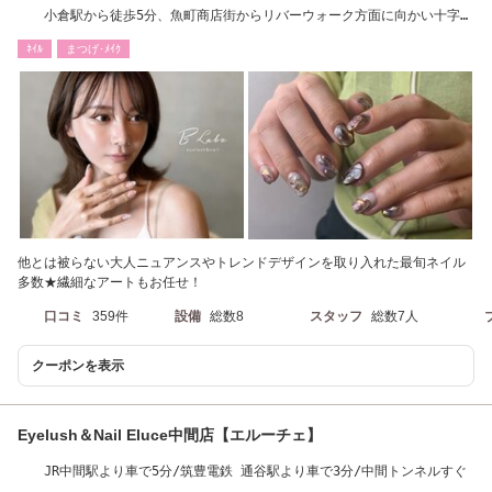
小倉駅から徒歩5分、魚町商店街からリバーウォーク方面に向かい十字交
差点の角のビル
ﾈｲﾙ
まつげ･ﾒｲｸ
他とは被らない大人ニュアンスやトレンドデザインを取り入れた最旬ネイル
多数★繊細なアートもお任せ！
口コミ
359件
設備
総数8
スタッフ
総数7人
クーポンを表示
Eyelush＆Nail Eluce中間店【エルーチェ】
JR中間駅より車で5分/筑豊電鉄 通谷駅より車で3分/中間トンネルすぐ