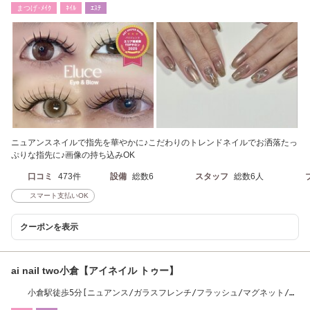
まつげ･ﾒｲｸ
ﾈｲﾙ
ｴｽﾃ
ニュアンスネイルで指先を華やかに♪こだわりのトレンドネイルでお洒落たっ
ぷりな指先に♪画像の持ち込みOK
口コミ
473件
設備
総数6
スタッフ
総数6人
スマート支払いOK
クーポンを表示
ai nail two小倉【アイネイル トゥー】
小倉駅徒歩5分[ニュアンス/ガラスフレンチ/フラッシュ/マグネット/韓
国ネイル］