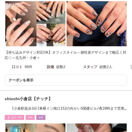
【持ち込みデザイン対応OK】オフィスネイル～個性派デザインまで幅広く対
応◇＜北九州・小倉＞
口コミ
89件
設備
総数2
スタッフ
総数2人
クーポンを表示
chicchi小倉店【チッチ】
[小倉駅徒歩3分]東横イン南口152の向かい5階建ビル/夜20時まで営業
中
まつげ･ﾒｲｸ
ﾈｲﾙ
ｴｽﾃ