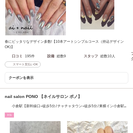
春にピッタリなデザイン多数!【10本アートシンプルコース（持込デザイン
OK)】
口コミ
195件
設備
総数9
スタッフ
総数10人
スマート支払いOK
クーポンを表示
nail salon PONO 【ネイルサロン ポノ】
小倉駅【新幹線口→徒歩5分♪チャチャタウン→徒歩5分♪東横イン小倉駅北
口→徒歩1分!
ﾈｲﾙ