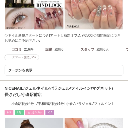
◇ネイル新規スタートにつき[アートし放題オフ込￥6500]◇期間限定につき
お早めにご予約下さい♪
口コミ
216件
設備
総数6
スタッフ
総数6人
スマート支払いOK
クーポンを表示
NICENAIL/ジェルネイル/パラジェル/フィルイン/マグネット/
長さだし/小倉駅前店
小倉駅徒歩4分 /平和通駅徒歩1分[小倉/パラジェル/フィルイン]
ﾈｲﾙ
ﾘﾗｸ
まつげ･ﾒｲｸ
ｴｽﾃ