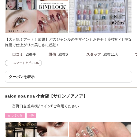
【大人気！アートし放題】どのジャンルのデザインもお任せ！高技術×丁寧な
施術で仕上がりの美しさに感動♪
口コミ
268件
設備
総数6
スタッフ
総数11人
スマート支払いOK
クーポンを表示
salon noa noa 小倉店【サロンノアノア】
富野口交差点横/コインPご利用ください
まつげ･ﾒｲｸ
ﾈｲﾙ