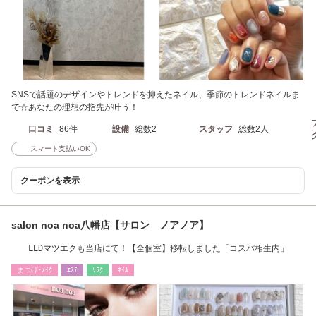
SNSで話題のデザインやトレンドを抑えたネイル、季節のトレンドネイルま
で☆あなたの理想の指先が叶う！
口コミ
86件
設備
総数2
スタッフ
総数2人
スマート支払いOK
クーポンを表示
salon noa noa八幡店【サロン ノアノア】
LEDマツエクも当店にて！【全個室】移転しました「コスパ相生内」
まつげ･ﾒｲｸ
ｴｽﾃ
ﾘﾗｸ
ﾈｲﾙ