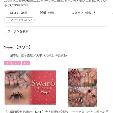
150色以上＆400種類以上のパーツをご用意♪お爪の形や長さに自信のない方
もぜひお気軽に◎
口コミ
35件
設備
総数1
スタッフ
総数1人
スマート支払いOK
クーポンを表示
Swaro【スワロ】
最寄駅:三ヶ森駅／大平バス停より徒歩2分
まつげ･ﾒｲｸ
ﾈｲﾙ
【八幡西区大平/流行りNAIL】大人可愛い空間でリラックスしながら理想の手