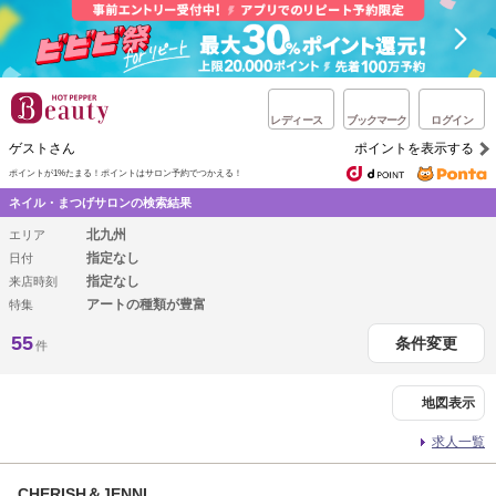
レディース
ブックマーク
ログイン
ゲストさん
ポイントを表示する
ポイントが1%たまる！
ポイントはサロン予約でつかえる！
ネイル・まつげサロンの検索結果
北九州
エリア
指定なし
日付
指定なし
来店時刻
アートの種類が豊富
特集
55
条件変更
件
地図表示
求人一覧
CHERISH＆JENNI