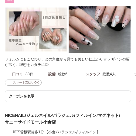
ﾈｲﾙ
フォルムにもこだわり、どの角度から見ても美しい仕上がり☆ デザインの幅
が広く、理想をカタチに◎
口コミ
88件
設備
総数6
スタッフ
総数4人
スマート支払いOK
クーポンを表示
NICENAIL/ジェルネイル/パラジェル/フィルイン/マグネット/
サニーサイドモール小倉店
JR下曽根駅徒歩1分 [小倉/パラジェル/フィルイン]