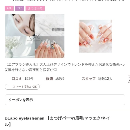
ドヘルシー
ﾈｲﾙ
ｴｽﾃ
まつげ･ﾒｲｸ
【エアブラシ導入店】大人上品デザインでトレンドを抑えたお洒落な指先へ♪
妥協を許さない高技術と接客が◎
口コミ
152件
設備
総数9
スタッフ
総数12人
スマート支払いOK
クーポンを表示
BLabo eyelash&nail 【まつげパーマ/眉毛/マツエク/ネイ
ル】