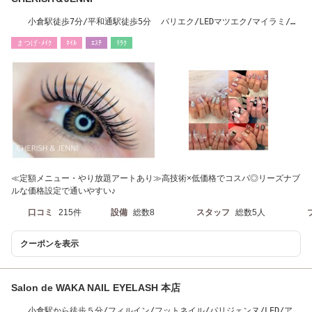
小倉駅徒歩7分/平和通駅徒歩5分 パリエク/LEDマツエク/マイラミ/マ
ツエク/ネイル/眉
まつげ･ﾒｲｸ
ﾈｲﾙ
ｴｽﾃ
ﾘﾗｸ
≪定額メニュー・やり放題アートあり≫高技術×低価格でコスパ◎リーズナブ
ルな価格設定で通いやすい♪
口コミ
215件
設備
総数8
スタッフ
総数5人
クーポンを表示
Salon de WAKA NAIL EYELASH 本店
小倉駅から徒歩５分/フィルイン/フットネイル/パリジェンヌ/LED/アン