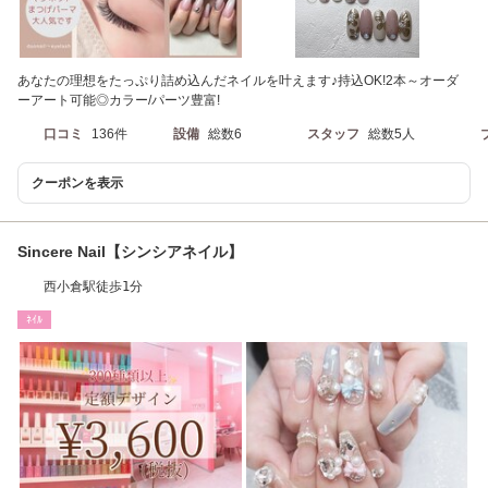
あなたの理想をたっぷり詰め込んだネイルを叶えます♪持込OK!2本～オーダ
ーアート可能◎カラー/パーツ豊富!
口コミ
136件
設備
総数6
スタッフ
総数5人
クーポンを表示
Sincere Nail【シンシアネイル】
西小倉駅徒歩1分
ﾈｲﾙ