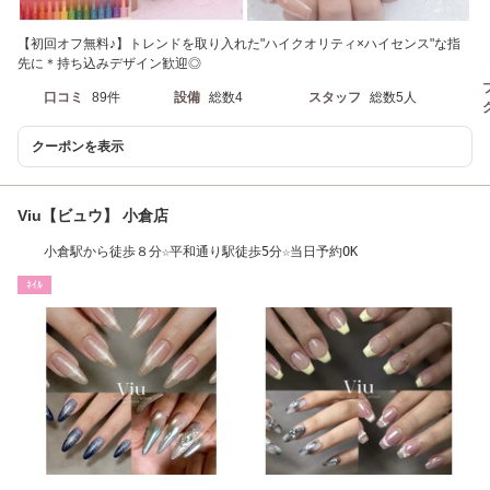
【初回オフ無料♪】トレンドを取り入れた"ハイクオリティ×ハイセンス"な指
先に＊持ち込みデザイン歓迎◎
口コミ
89件
設備
総数4
スタッフ
総数5人
クーポンを表示
Viu【ビュウ】 小倉店
小倉駅から徒歩８分☆平和通り駅徒歩5分☆当日予約OK
ﾈｲﾙ