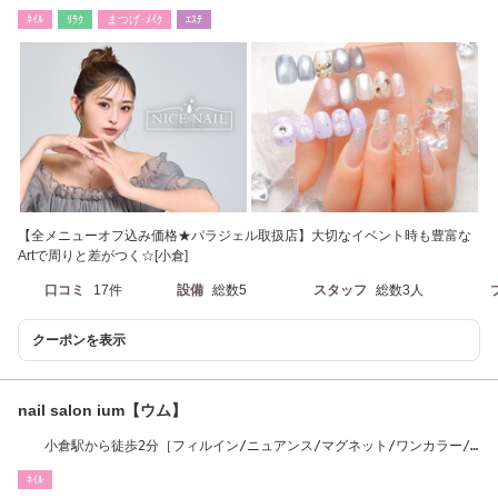
ﾈｲﾙ
ﾘﾗｸ
まつげ･ﾒｲｸ
ｴｽﾃ
【全メニューオフ込み価格★パラジェル取扱店】大切なイベント時も豊富な
Artで周りと差がつく☆[小倉]
口コミ
17件
設備
総数5
スタッフ
総数3人
クーポンを表示
nail salon ium【ウム】
小倉駅から徒歩2分［フィルイン/ニュアンス/マグネット/ワンカラー/
持ち込みネイル］
ﾈｲﾙ