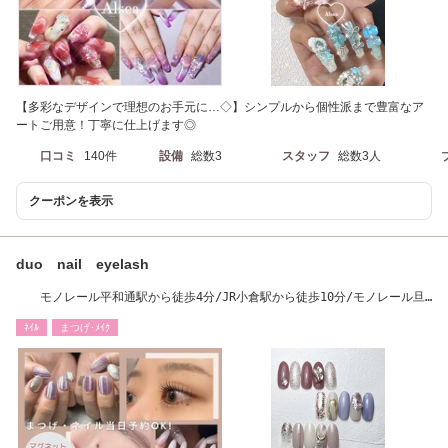
【多彩なデザインで理想のお手元に…◇】シンプルから個性派まで豊富なア
ートご用意！丁寧に仕上げます◎
口コミ
140件
設備
総数3
スタッフ
総数3人
クーポンを表示
duo nail eyelash
モノレール平和通駅から徒歩4分/JR小倉駅から徒歩10分/モノレール旦
過駅徒歩7分
ﾈｲﾙ
まつげ･ﾒｲｸ