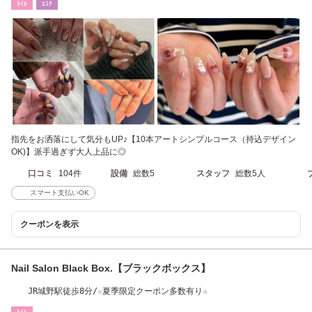
ﾈｲﾙ
ｴｽﾃ
指先をお洒落にして気分もUP♪【10本アートシンプルコース（持込デザイン
OK)】派手過ぎず大人上品に◎
口コミ
104件
設備
総数5
スタッフ
総数5人
スマート支払いOK
クーポンを表示
Nail Salon Black Box.【ブラックボックス】
JR城野駅徒歩8分/☆夏季限定クーポン多数有り☆