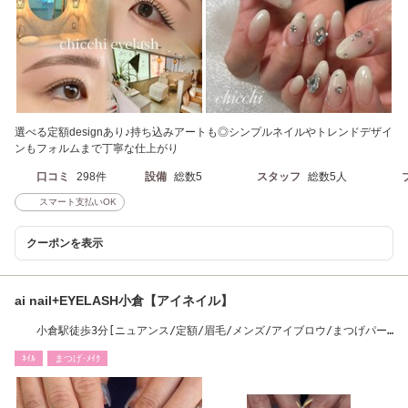
選べる定額designあり♪持ち込みアートも◎シンプルネイルやトレンドデザイ
ンもフォルムまで丁寧な仕上がり
口コミ
298件
設備
総数5
スタッフ
総数5人
スマート支払いOK
クーポンを表示
ai nail+EYELASH小倉【アイネイル】
小倉駅徒歩3分[ニュアンス/定額/眉毛/メンズ/アイブロウ/まつげパー
マ/パリジェンヌ］
ﾈｲﾙ
まつげ･ﾒｲｸ