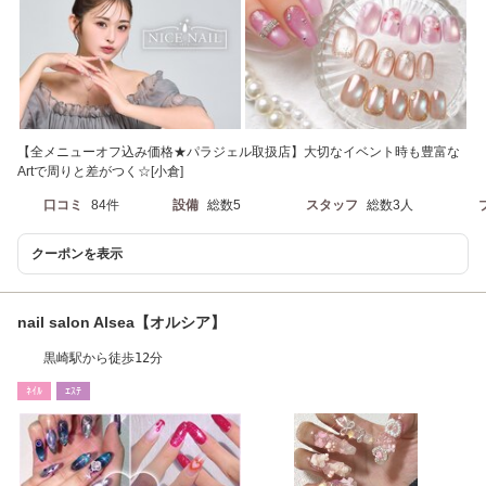
【全メニューオフ込み価格★パラジェル取扱店】大切なイベント時も豊富な
Artで周りと差がつく☆[小倉]
口コミ
84件
設備
総数5
スタッフ
総数3人
クーポンを表示
nail salon Alsea【オルシア】
黒崎駅から徒歩12分
ﾈｲﾙ
ｴｽﾃ