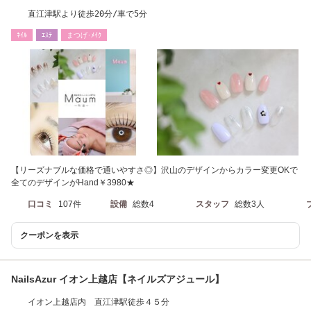
直江津駅より徒歩20分/車で5分
ﾈｲﾙ
ｴｽﾃ
まつげ･ﾒｲｸ
【リーズナブルな価格で通いやすさ◎】沢山のデザインからカラー変更OKで
全てのデザインがHand￥3980★
口コミ
107件
設備
総数4
スタッフ
総数3人
クーポンを表示
NailsAzur イオン上越店【ネイルズアジュール】
イオン上越店内 直江津駅徒歩４５分