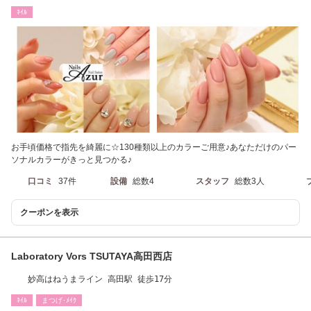
ﾈｲﾙ
お手頃価格で指先を綺麗に☆130種類以上のカラーご用意♪あなただけのパー
ソナルカラーがきっと見つかる♪
口コミ
37件
設備
総数4
スタッフ
総数3人
クーポンを表示
Laboratory Vors TSUTAYA高田西店
妙高はねうまライン 高田駅 徒歩17分
ﾈｲﾙ
まつげ･ﾒｲｸ