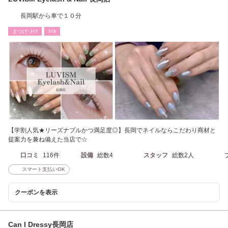
長岡駅から車で１０分
まつげ･ﾒｲｸ
ﾈｲﾙ
【学割人気★リーズナブルかつ満足度◎】長岡でネイルならこだわり商材と
提案力を兼ね備えた当店で☆
口コミ
116件
設備
総数4
スタッフ
総数2人
スマート支払いOK
クーポンを表示
Can I Dressy長岡店