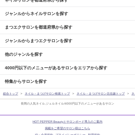
ネイルサロンを都道府県から探す
ジャンルからネイルサロンを探す
まつエクサロンを都道府県から探す
ジャンルからまつエクサロンを探す
他のジャンルを探す
4000円以下のメニューがあるサロンをエリアから探す
特集からサロンを探す
総合トップ
ネイル・まつげサロン検索トップ
ネイル・まつげサロン北信越トップ
ネ
長岡の人気ネイル,ジェルネイル/4000円以下のメニューがあるサロン
HOT PEPPER Beautyとサロンボード導入のご案内
掲載をご希望のサロン様はこちら
ID・会員規約
プライバシーポリシー
利用規約