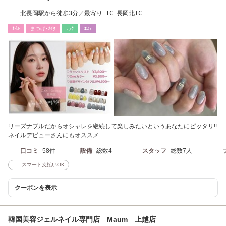
北長岡駅から徒歩3分／最寄り IC 長岡北IC
ﾈｲﾙ
まつげ･ﾒｲｸ
ﾘﾗｸ
ｴｽﾃ
リーズナブルだからオシャレを継続して楽しみたいというあなたにピッタリ!!
ネイルデビューさんにもオススメ
口コミ
58件
設備
総数4
スタッフ
総数7人
スマート支払いOK
クーポンを表示
韓国美容ジェルネイル専門店 Maum 上越店