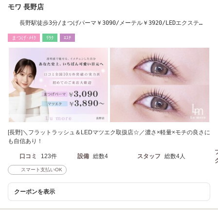
モワ 長野店
長野駅徒歩3分/まつげパーマ￥3090/メーテル￥3920/LEDエクステ
￥5390
まつげ･ﾒｲｸ
ﾘﾗｸ
ｴｽﾃ
[長野]＼フラットラッシュ＆LEDマツエク取扱店☆／濃さ×軽量×モチの良さに
も自信あり！
口コミ
123件
設備
総数4
スタッフ
総数4人
スマート支払いOK
クーポンを表示