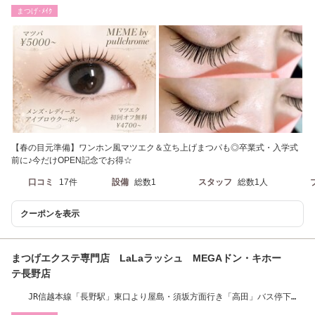
ださい
まつげ･ﾒｲｸ
【春の目元準備】ワンホン風マツエク＆立ち上げまつパも◎卒業式・入学式
前に♪今だけOPEN記念でお得☆
口コミ
17件
設備
総数1
スタッフ
総数1人
クーポンを表示
まつげエクステ専門店 LaLaラッシュ MEGAドン・キホー
テ長野店
JR信越本線「長野駅」東口より屋島・須坂方面行き「高田」バス停下
車、徒歩2分