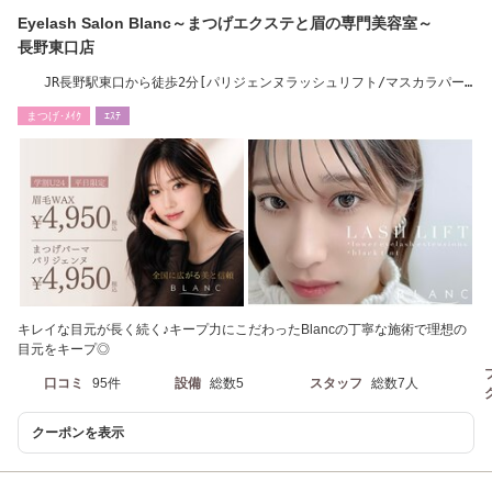
Eyelash Salon Blanc～まつげエクステと眉の専門美容室～
長野東口店
JR長野駅東口から徒歩2分[パリジェンヌラッシュリフト/マスカラパー
マ/まつげパーマ]
まつげ･ﾒｲｸ
ｴｽﾃ
キレイな目元が長く続く♪キープ力にこだわったBlancの丁寧な施術で理想の
目元をキープ◎
口コミ
95件
設備
総数5
スタッフ
総数7人
クーポンを表示