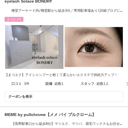
eyelash Solace BONDRY
権堂アーケード内/権堂駅から徒歩3分／専用駐車場あり(詳細ブログに
て記載)
まつげ･ﾒｲｸ
【まつエク】アイシャンプーと軽くて柔らかいエクステで持続力アップ！
口コミ
3件
設備
総数1
スタッフ
総数1人
クーポンを表示
MEME by pullchrome【メメ バイ プルクローム】
【長野駅東口から徒歩8分】マツエク、マツパ、眉毛ワックスもお任せく