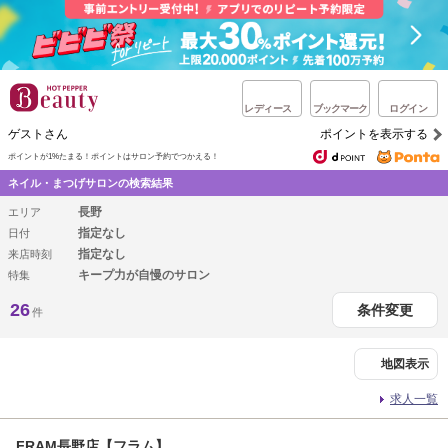
レディース
ブックマーク
ログイン
ゲストさん
ポイントを表示する
ポイントが1%たまる！
ポイントはサロン予約でつかえる！
ネイル・まつげサロンの検索結果
長野
エリア
指定なし
日付
指定なし
来店時刻
キープ力が自慢のサロン
特集
26
条件変更
件
地図表示
求人一覧
FRAM長野店【フラム】