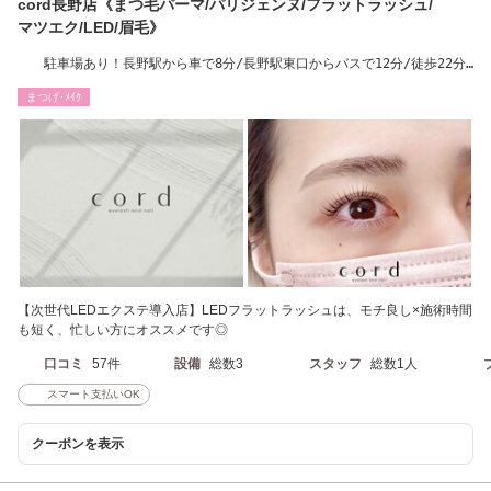
cord長野店《まつ毛パーマ/パリジェンヌ/フラットラッシュ/
マツエク/LED/眉毛》
駐車場あり！長野駅から車で8分/長野駅東口からバスで12分/徒歩22分
［長野/エクステ］
まつげ･ﾒｲｸ
【次世代LEDエクステ導入店】LEDフラットラッシュは、モチ良し×施術時間
も短く、忙しい方にオススメです◎
口コミ
57件
設備
総数3
スタッフ
総数1人
スマート支払いOK
クーポンを表示