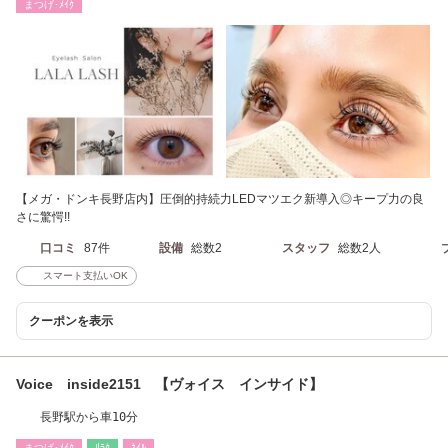
まつげ･ﾒｲｸ
【メガ・ドンキ長野店内】圧倒的持続力LEDマツエク新導入◎キープ力の良
さに驚愕!!
口コミ
87件
設備
総数2
スタッフ
総数2人
スマート支払いOK
クーポンを表示
Voice inside2151 【ヴォイス インサイド】
長野駅から車10分
まつげ･ﾒｲｸ
ﾘﾗｸ
ﾈｲﾙ