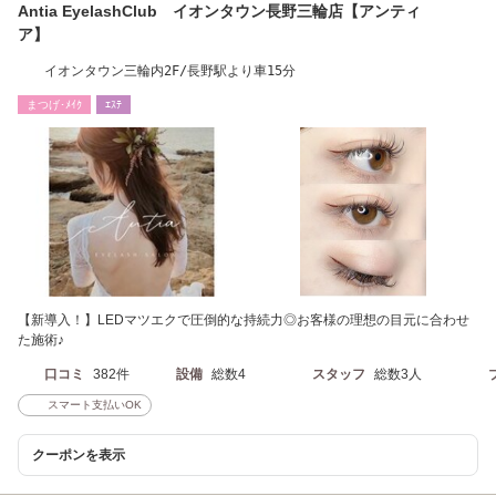
Antia EyelashClub イオンタウン長野三輪店【アンティ
ア】
イオンタウン三輪内2F/長野駅より車15分
まつげ･ﾒｲｸ
ｴｽﾃ
【新導入！】LEDマツエクで圧倒的な持続力◎お客様の理想の目元に合わせ
た施術♪
口コミ
382件
設備
総数4
スタッフ
総数3人
スマート支払いOK
クーポンを表示