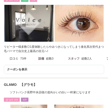
リピーター様多数◎1度体験したらやみつきになってしまう進化系次世代まつ
毛パーマで自分史上最高の目元へ!
口コミ
73件
設備
総数3
スタッフ
総数2人
クーポンを表示
GLAMO 【グラモ】
ソフトバンク長野中央店様の道向かいの白い一軒家になります
まつげ･ﾒｲｸ
ｴｽﾃ