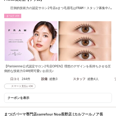
圧倒的技術力の認定サロン2号店◎まつ毛眉毛はFRAM！スタッフ募集中♪
駐車場無料◎
まつげ･ﾒｲｸ
【Parisienne公式認定サロン2号店OPEN】理想のデザインを長持ちさせる圧
倒的な技術力!24時間可愛いお目元♪
口コミ
244件
設備
総数3
スタッフ
総数4人
スマート支払いOK
クーポンを表示
まつげパーマ専門店carrefour Noa長野店 [カルフールノア長