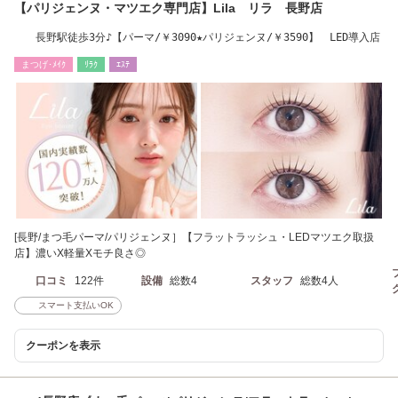
【パリジェンヌ・マツエク専門店】Lila リラ 長野店
長野駅徒歩3分♪【パーマ/￥3090★パリジェンヌ/￥3590】 LED導入店
まつげ･ﾒｲｸ
ﾘﾗｸ
ｴｽﾃ
[長野/まつ毛パーマ/パリジェンヌ］【フラットラッシュ・LEDマツエク取扱
店】濃いX軽量Xモチ良さ◎
口コミ
122件
設備
総数4
スタッフ
総数4人
スマート支払いOK
クーポンを表示