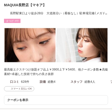
MAQUIA長野店【マキア】
長野駅東口より徒歩20分 大道路沿い（看板なし）駐車場完備(メガド
ンキ方面側４台）
まつげ･ﾒｲｸ
最高級エクステつけ放題オフ込上￥3900上下￥5400、他クーポン多数★高級
素材+卓越した技術で持ちの良さ抜群
口コミ
628件
設備
総数4
スタッフ
総数4人
スマート支払いOK
クーポンを表示