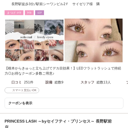
長野駅徒歩3分/駅前シーワンビル2Ｆ サイゼリア様 隣
まつげ･ﾒｲｸ
ﾈｲﾙ
ｴｽﾃ
【根本からきゅっと立ち上げてデカ目効果！】LEDフラットラッシュで持続
力◎お得なクーポン多数ご用意♪
口コミ
251件
設備
総数9
スタッフ
総数13人
スマート支払いOK
クーポンを表示
PRINCESS LASH ～byセイフティ・プリンセス～ 長野駅前
店