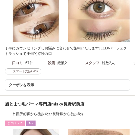
丁寧にカウンセリングしお悩みに合わせて施術いたします♪LED/パーフェク
トラッシュで圧倒的持続力◎
口コミ
67件
設備
総数2
スタッフ
総数2人
スマート支払いOK
クーポンを表示
眉とまつ毛パーマ専門店misky長野駅前店
市役所前駅から徒歩4分/長野駅から徒歩6分
まつげ･ﾒｲｸ
ｴｽﾃ