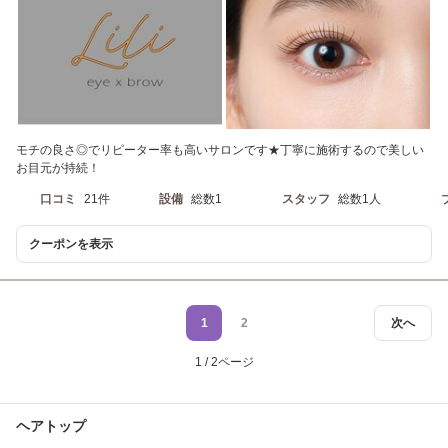
モチの良さ◎でリピーター率も高いサロンです★丁寧に施術するので美しい
お目元が持続！
口コミ
21件
設備
総数1
スタッフ
総数1人
クーポンを表示
1
2
次へ
1 / 2ページ
ヘアトップ