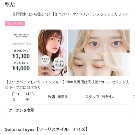
野店]
長野駅東口から徒歩5分 [まつげパーマ/パリジェンヌラッシュリフト/
上下パーマ]
まつげ･ﾒｲｸ
【まつげパーマもパリジェンヌも！】Noa長野店は高技術×カウンセリング力
◎キープ力に自信あり
口コ
1183
設備
総数6
スタッフ
総数4人
ミ
件
クーポンを表示
Solis nail eyes【ソーリスネイル アイズ】