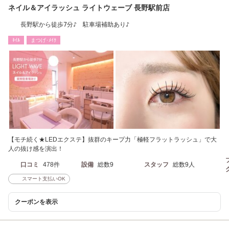
ネイル＆アイラッシュ ライトウェーブ 長野駅前店
長野駅から徒歩7分♪ 駐車場補助あり♪
ﾈｲﾙ
まつげ･ﾒｲｸ
【モチ続く★LEDエクステ】抜群のキープ力「極軽フラットラッシュ」で大
人の抜け感を演出！
口コミ
478件
設備
総数9
スタッフ
総数9人
スマート支払いOK
クーポンを表示