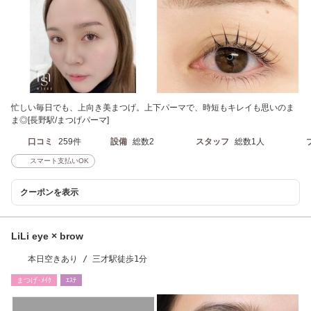
忙しい毎日でも、上向き美まつげ。上下パーマで、時短もキレイも思いのま
ま◎[長野駅/まつげパーマ]
口コミ
259件
設備
総数2
スタッフ
総数1人
スマート支払いOK
クーポンを表示
LiLi eye × brow
本日空きあり / 三才駅徒歩1分
まつげ･ﾒｲｸ
ｴｽﾃ