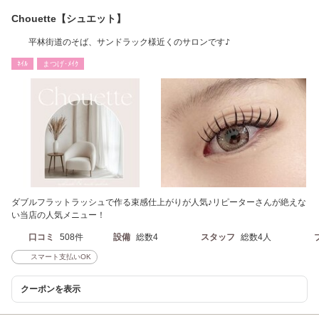
Chouette【シュエット】
平林街道のそば、サンドラック様近くのサロンです♪
ﾈｲﾙ
まつげ･ﾒｲｸ
ダブルフラットラッシュで作る束感仕上がりが人気♪リピーターさんが絶えな
い当店の人気メニュー！
口コミ
508件
設備
総数4
スタッフ
総数4人
スマート支払いOK
クーポンを表示