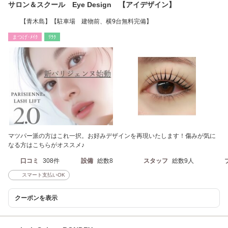
サロン＆スクール Eye Design 【アイデザイン】
【青木島】【駐車場 建物前、横9台無料完備】
まつげ･ﾒｲｸ
ﾘﾗｸ
マツパー派の方はこれ一択。お好みデザインを再現いたします！傷みが気に
なる方はこちらがオススメ♪
口コミ
308件
設備
総数8
スタッフ
総数9人
スマート支払いOK
クーポンを表示