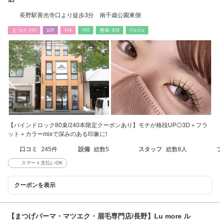
長野駅善光寺口より徒歩3分 南千歳公園東側
まつげ･ﾒｲｸ
ｴｽﾃ
ﾈｲﾙ
ﾘﾗｸ
整体･ｶｲﾛ
ﾘﾌﾚｯｼｭ
【バインドロック80束/240本限定クーポンあり】モチが格段UP◎3D＋フラ
ット＋カラーmixで深みのある印象に!
口コミ
245件
設備
総数5
スタッフ
総数8人
スマート支払いOK
クーポンを表示
【まつげパーマ・マツエク・眉毛専門店/長野】Lu more ル