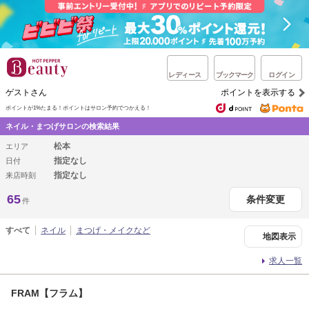
レディース
ブックマーク
ログイン
ゲストさん
ポイントを表示する
ポイントが1%たまる！
ポイントはサロン予約でつかえる！
ネイル・まつげサロンの検索結果
松本
エリア
指定なし
日付
指定なし
来店時刻
65
条件変更
件
すべて
ネイル
まつげ・メイクなど
地図表示
求人一覧
FRAM【フラム】