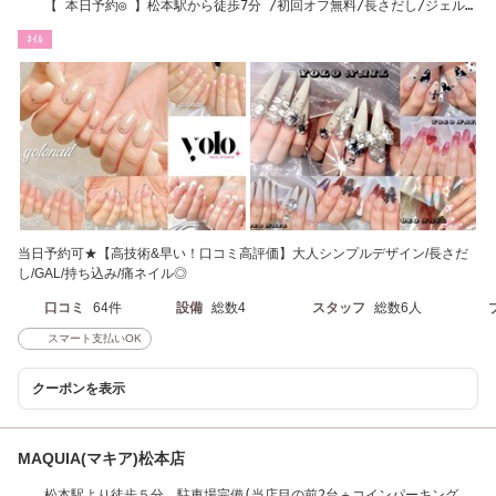
【 本日予約◎ 】松本駅から徒歩7分 /初回オフ無料/長さだし/ジェルネ
イル/フィルイン
ﾈｲﾙ
当日予約可★【高技術&早い！口コミ高評価】大人シンプルデザイン/長さだ
し/GAL/持ち込み/痛ネイル◎
口コミ
64件
設備
総数4
スタッフ
総数6人
スマート支払いOK
クーポンを表示
MAQUIA(マキア)松本店
松本駅より徒歩５分 駐車場完備(当店目の前2台＋コインパーキング）