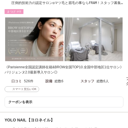
圧倒的技術力の認定サロン◎マツ毛と眉毛の事ならFRAM！スタッフ募集
中♪駐車場無料◎
まつげ･ﾒｲｸ
《Parisienne全国認定講師在籍&BROW全国TOP10.全国中部地区1位サロン》
パリジェンヌ2.0最新導入サロン◎
口コミ
526件
設備
総数6
スタッフ
総数6人
スマート支払いOK
クーポンを表示
YOLO NAIL【ヨロネイル】