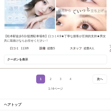
【松本駅徒歩5分/提携駐車場有】口コミ4.9★丁寧な接客が圧倒的支持★男女
共に垢抜けならお任せください！
口コミ
113件
設備
総数5
スタッフ
総数4人
クーポンを表示
1
2
3
4
次へ
1 / 4ページ
ヘアトップ