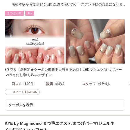
南松本駅から徒歩14分◎国道19号沿いのケーズデンキ様の真裏になりま
す。駐車場完備◎
まつげ･ﾒｲｸ
ﾈｲﾙ
8/8空き【夏限定★クーポン掲載中☆当日予約◎】LEDマツエク/まつげパー
マ/長さだし/持ち込みデザイン
口コミ
140件
設備
総数4
スタッフ
総数4人
スマート支払いOK
クーポンを表示
KYE by Mag momo まつ毛エクステ/まつげパーマ/ジェルネ
イル/マグネット/フット