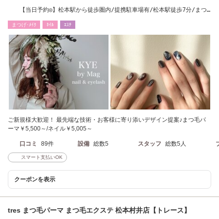
【当日予約◎】松本駅から徒歩圏内/提携駐車場有/松本駅徒歩7分/まつ
ぱ/束感/ネイル
まつげ･ﾒｲｸ
ﾈｲﾙ
ｴｽﾃ
ご新規様大歓迎！ 最先端な技術・お客様に寄り添いデザイン提案♪まつ毛パ
ーマ￥5,500～/ネイル￥5,005～
口コミ
89件
設備
総数5
スタッフ
総数5人
スマート支払いOK
クーポンを表示
tres まつ毛パーマ まつ毛エクステ 松本村井店【トレース】