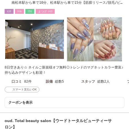
南松本駅から車で10分、松本駅から車で15分【筋膜リリース/脱毛/ピー
リング/ネイル】
ｴｽﾃ
ﾈｲﾙ
ﾘﾗｸ
まつげ･ﾒｲｸ
8日空きあり☆ ネイルご新規様オフ無料◎トレンドのマグネットカラー豊富♪
持ち込みデザインも歓迎！
口コミ
82件
設備
総数5
スタッフ
総数2人
スマート支払いOK
クーポンを表示
oud. Total beauty salon【ウードトータルビューティーサ
ロン】