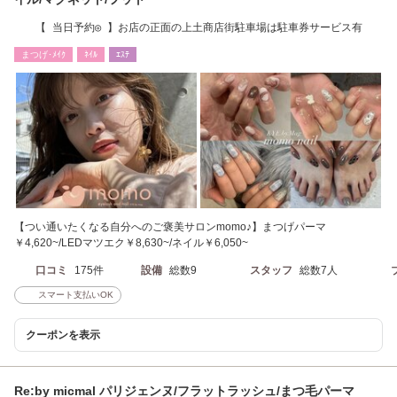
【 当日予約◎ 】お店の正面の上土商店街駐車場は駐車券サービス有
まつげ･ﾒｲｸ
ﾈｲﾙ
ｴｽﾃ
【つい通いたくなる自分へのご褒美サロンmomo♪】まつげパーマ
￥4,620~/LEDマツエク￥8,630~/ネイル￥6,050~
口コミ
175件
設備
総数9
スタッフ
総数7人
スマート支払いOK
クーポンを表示
Re:by micmal パリジェンヌ/フラットラッシュ/まつ毛パーマ