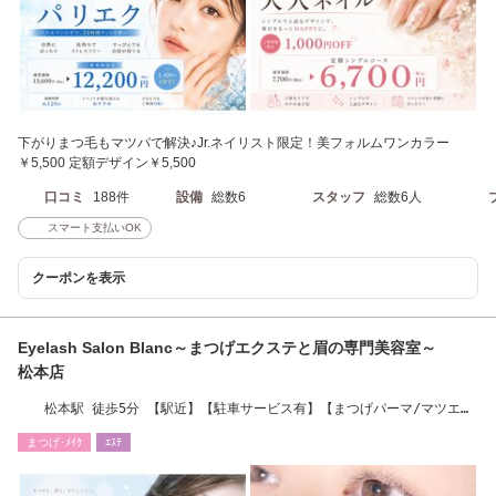
下がりまつ毛もマツパで解決♪Jr.ネイリスト限定！美フォルムワンカラー
￥5,500 定額デザイン￥5,500
口コミ
188件
設備
総数6
スタッフ
総数6人
スマート支払いOK
クーポンを表示
Eyelash Salon Blanc～まつげエクステと眉の専門美容室～
松本店
松本駅 徒歩5分 【駅近】【駐車サービス有】【まつげパーマ/マツエ
ク/メンズ眉毛】
まつげ･ﾒｲｸ
ｴｽﾃ