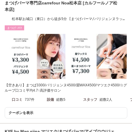
まつげパーマ専門店carrefour Noa松本店 [カルフールノア松
本店]
松本駅お城口（東口）から徒歩5分 [まつげパーマ/パリジェンヌラッシ
ュリフト]
まつげ･ﾒｲｸ
【空きあり】まつぱ3300/パリジェンヌ4500/眉WAX4500/マツエク4500/☆グ
ループ口コミ平均4.7↑高評価サロン
口コミ
737件
設備
総数5
スタッフ
総数2人
クーポンを表示
KYE.by Mag siina マツエク/まつげパーマ/アイブロウ/ジェ