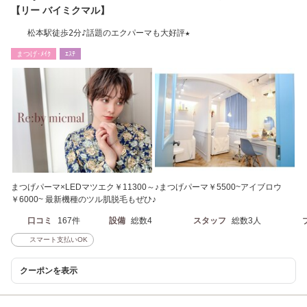
【リー バイミクマル】
松本駅徒歩2分♪話題のエクパーマも大好評★
まつげ･ﾒｲｸ
ｴｽﾃ
まつげパーマ×LEDマツエク￥11300～♪まつげパーマ￥5500~アイブロウ
￥6000~ 最新機種のツル肌脱毛もぜひ♪
口コミ
167件
設備
総数4
スタッフ
総数3人
スマート支払いOK
クーポンを表示