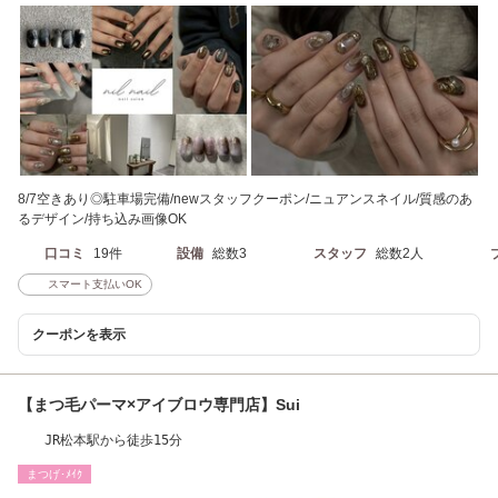
8/7空きあり◎駐車場完備/newスタッフクーポン/ニュアンスネイル/質感のあ
るデザイン/持ち込み画像OK
口コミ
19件
設備
総数3
スタッフ
総数2人
スマート支払いOK
クーポンを表示
【まつ毛パーマ×アイブロウ専門店】Sui
JR松本駅から徒歩15分
まつげ･ﾒｲｸ