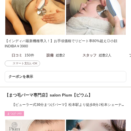
【インディバ最新機種導入！】お手頃価格でリピート率80%超え◎小顔
INDIBA￥3980
口コミ
150件
設備
総数2
スタッフ
総数2人
スマート支払いOK
クーポンを表示
【まつ毛パーマ専門店】salon Pium【ピウム】
【ビューラー式30分まつげパーマ】松本駅より徒歩8分♪松本シェーナ様
より徒歩1分！
まつげ･ﾒｲｸ