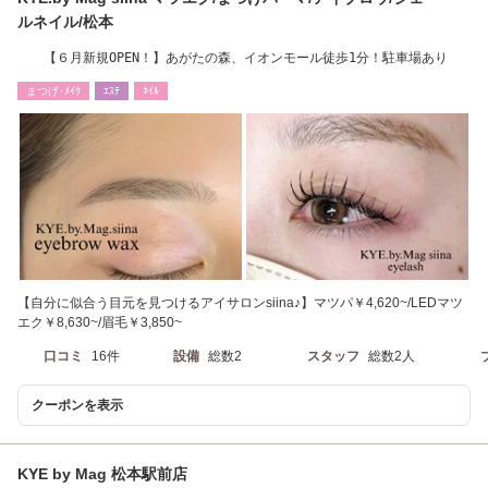
ルネイル/松本
【６月新規OPEN！】あがたの森、イオンモール徒歩1分！駐車場あり
まつげ･ﾒｲｸ
ｴｽﾃ
ﾈｲﾙ
【自分に似合う目元を見つけるアイサロンsiina♪】マツパ￥4,620~/LEDマツ
エク￥8,630~/眉毛￥3,850~
口コミ
16件
設備
総数2
スタッフ
総数2人
クーポンを表示
KYE by Mag 松本駅前店