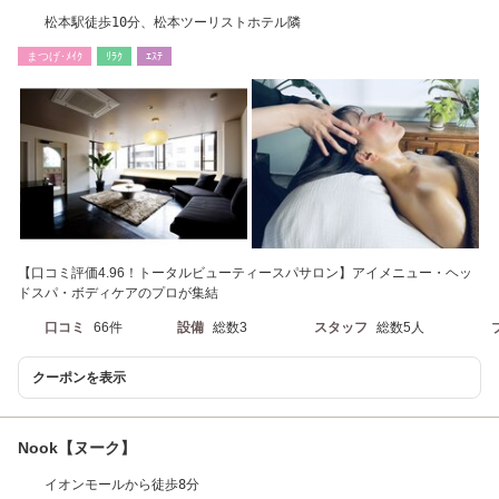
松本駅徒歩10分、松本ツーリストホテル隣
まつげ･ﾒｲｸ
ﾘﾗｸ
ｴｽﾃ
【口コミ評価4.96！トータルビューティースパサロン】アイメニュー・ヘッ
ドスパ・ボディケアのプロが集結
口コミ
66件
設備
総数3
スタッフ
総数5人
クーポンを表示
Nook【ヌーク】
イオンモールから徒歩8分