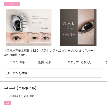
まつげ･ﾒｲｸ
《駐車場完備土曜日は8:30～営業》人気No.1ダメージレスまつ毛パーマ
OPEN価格￥4950～
口コミ
6件
設備
総数1
スタッフ
総数1人
クーポンを表示
nil nail【ニルネイル】
松本駅より徒歩10分
ﾈｲﾙ