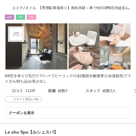
エステ/ネイル 【専用駐車場有り】南松本駅～車で6分COMO庄内徒歩1
分/松本駅～車8分
ｴｽﾃ
ﾘﾗｸ
ﾈｲﾙ
8/8空き有り◎毛穴ケア/ハーブピーリング/小顔/脂肪分解液導入/全身脱毛/ブラ
イダル/持ち込み/長さ出し
口コミ
112件
設備
総数3
スタッフ
総数2人
スマート支払いOK
クーポンを表示
Le shu Spa【ルシュスパ】