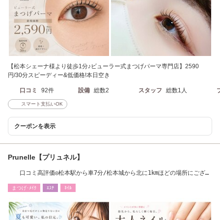
【松本シェーナ様より徒歩1分♪ビューラー式まつげパーマ専門店】2590
円/30分スピーディー&低価格!本日空き
口コミ
92件
設備
総数2
スタッフ
総数1人
スマート支払いOK
クーポンを表示
Prunelle【プリュネル】
口コミ高評価◎松本駅から車7分/松本城から北に1kmほどの場所にござい
ます
まつげ･ﾒｲｸ
ｴｽﾃ
ﾈｲﾙ