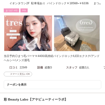
イオンタウン2F 駐車場あり バインドロック￥10560→￥6336 まつ
毛パーマ￥6600→￥4400
まつげ･ﾒｲｸ
ﾈｲﾙ
当日予約◎まつ毛パーマ￥4400/高持続バインドロック/LEDエクステ/アンド
ヘルシー/メンズ眉毛
口コミ
229件
設備
総数5
スタッフ
総数3人
スマート支払いOK
クーポンを表示
彩 Beauty Labo【アヤビューティーラボ】