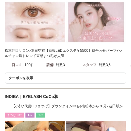
松本注目サロン♪本日空有【新規LEDエクステ￥5500】似合わせパーマやオ
ルチャン眉トレンド束感まつ毛が人気
口コミ
100件
設備
総数3
スタッフ
総数3人
クーポンを表示
INDIBA｜EYELASH CoCo和
【小顔/代謝UP/まつげ】ダウンタイム中も◎南松本から20分/波田駅から
車1分
まつげ･ﾒｲｸ
ｴｽﾃ
ﾘﾗｸ