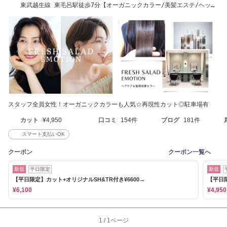
東武越生線 東毛呂駅徒歩7分【オーガニックカラー/美髪エステ/ヘッド
スパ/白髪染め】
スタッフ全員女性！オーガニックカラーも人気☆再現性カット◎駐車場有
カット
¥4,950
口コミ
154件
ブログ
181件
スマート支払いOK
クーポン
クーポン一覧へ
新規
平日限定
新規
【平日限定】カット+オリジナルSH&TR付き¥6600→
【平日
¥6,100
¥4,950
1
/
1ページ