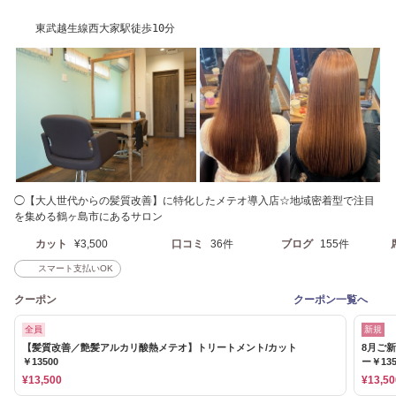
東武越生線西大家駅徒歩10分
◯【大人世代からの髪質改善】に特化したメテオ導入店☆地域密着型で注目
を集める鶴ヶ島市にあるサロン
カット
¥3,500
口コミ
36件
ブログ
155件
スマート支払いOK
クーポン
クーポン一覧へ
全員
新規
【髪質改善／艶髪アルカリ酸熱メテオ】トリートメント/カット
8月ご
￥13500
ー￥135
¥13,500
¥13,50