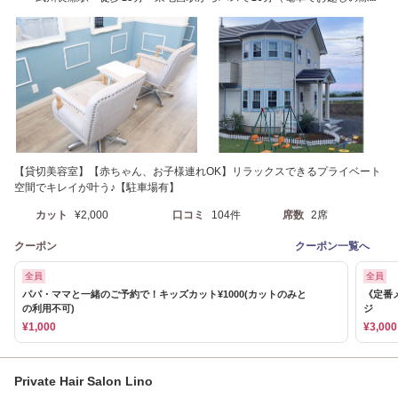
送迎いたします）
【貸切美容室】【赤ちゃん、お子様連れOK】リラックスできるプライベート
空間でキレイが叶う♪【駐車場有】
カット
¥2,000
口コミ
104件
席数
2席
クーポン
クーポン一覧へ
全員
全員
パパ・ママと一緒のご予約で！キッズカット¥1000(カットのみと
《定番
の利用不可)
ジ
¥1,000
¥3,000
Private Hair Salon Lino