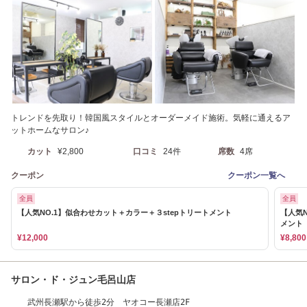
トレンドを先取り！韓国風スタイルとオーダーメイド施術。気軽に通えるア
ットホームなサロン♪
カット
¥2,800
口コミ
24件
席数
4席
クーポン
クーポン一覧へ
全員
全員
【人気NO.1】似合わせカット＋カラー＋３stepトリートメント
【人気
メント
¥12,000
¥8,800
サロン・ド・ジュン毛呂山店
武州長瀬駅から徒歩2分 ヤオコー長瀬店2F