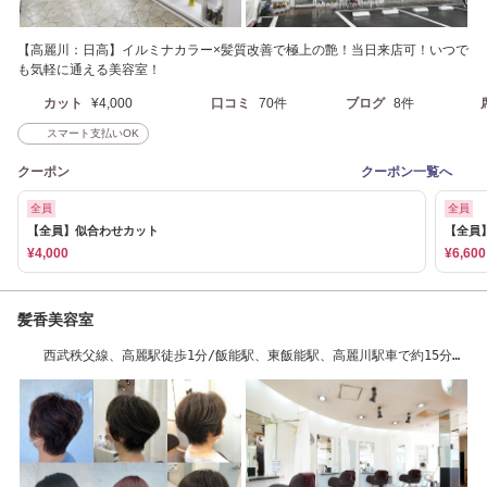
【高麗川：日高】イルミナカラー×髪質改善で極上の艶！当日来店可！いつで
も気軽に通える美容室！
カット
¥4,000
口コミ
70件
ブログ
8件
スマート支払いOK
クーポン
クーポン一覧へ
全員
全員
【全員】似合わせカット
【全員
¥4,000
¥6,600
髪香美容室
西武秩父線、高麗駅徒歩1分/飯能駅、東飯能駅、高麗川駅車で約15分、
駐車場あり