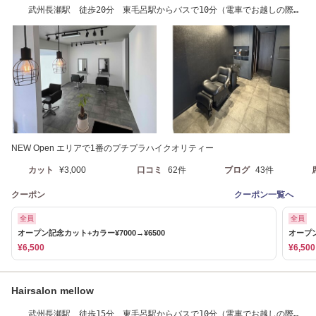
武州長瀬駅 徒歩20分 東毛呂駅からバスで10分（電車でお越しの際は
送迎いたします）
NEW Open エリアで1番のプチプラハイクオリティー
カット
¥3,000
口コミ
62件
ブログ
43件
クーポン
クーポン一覧へ
全員
全員
オープン記念カット+カラー¥7000→¥6500
オープン
¥6,500
¥6,500
Hairsalon mellow
武州長瀬駅 徒歩15分 東毛呂駅からバスで10分（電車でお越しの際は