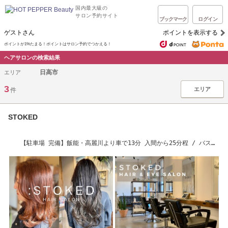
国内最大級の
サロン予約サイト
ブックマーク
ログイン
ゲストさん
ポイントを表示する
ポイントが1%たまる！ポイントはサロン予約でつかえる！
ヘアサロンの検索結果
日高市
エリア
3
エリア
件
STOKED
【駐車場 完備】飯能・高麗川より車で13分 入間から25分程 / バス停
目の前