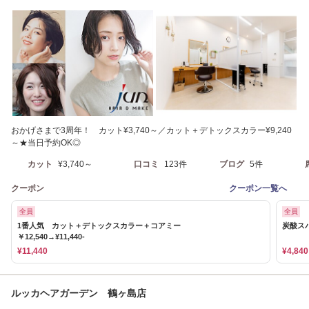
おかげさまで3周年！ カット¥3,740～／カット＋デトックスカラー¥9,240
～★当日予約OK◎
カット
¥3,740～
口コミ
123件
ブログ
5件
クーポン
クーポン一覧へ
全員
全員
1番人気 カット＋デトックスカラー＋コアミー
炭酸スパ
￥12,540→¥11,440‐
¥11,440
¥4,840
ルッカヘアガーデン 鶴ヶ島店