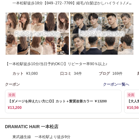
一本松駅徒歩10分【049-272-7709】縮毛/白髪ぼかしハイライト/メン
ズ/髪質改善
【一本松駅徒歩10分/当日予約OK◎】リピーター率90％以上♪
カット
¥3,080
口コミ
34件
ブログ
169件
クーポン
クーポン一覧へ
全員
全員
【ダメージを抑えたい方に◎】カット＋髪質改善カラー ￥13200
【大人
¥13,200
¥10,56
DRAMATIC HAIR 一本松店
東武越生線 一本松駅より徒歩9分