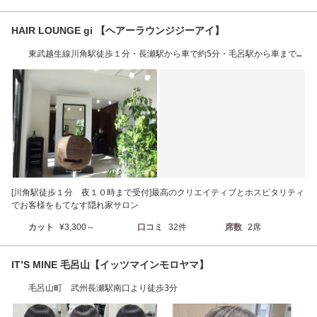
HAIR LOUNGE gi 【ヘアーラウンジジーアイ】
東武越生線川角駅徒歩１分・長瀬駅から車で約5分・毛呂駅から車まで約
10分
[川角駅徒歩１分 夜１０時まで受付]最高のクリエイティブとホスピタリティ
でお客様をもてなす隠れ家サロン
カット
¥3,300～
口コミ
32件
席数
2席
IT’S MINE 毛呂山【イッツマインモロヤマ】
毛呂山町 武州長瀬駅南口より徒歩3分