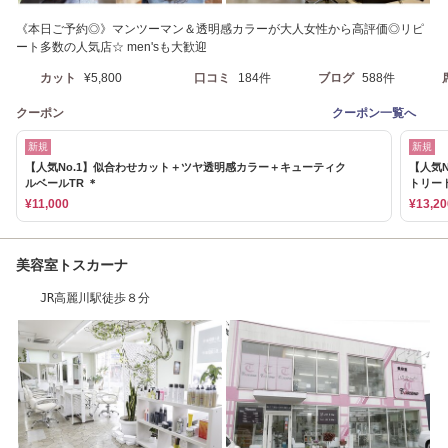
《本日ご予約◎》マンツーマン＆透明感カラーが大人女性から高評価◎リピ
ート多数の人気店☆ men'sも大歓迎
カット
¥5,800
口コミ
184件
ブログ
588件
クーポン
クーポン一覧へ
新規
新規
【人気No.1】似合わせカット＋ツヤ透明感カラー＋キューティク
【人気N
ルベールTR ＊
トリー
¥11,000
¥13,20
美容室トスカーナ
JR高麗川駅徒歩８分