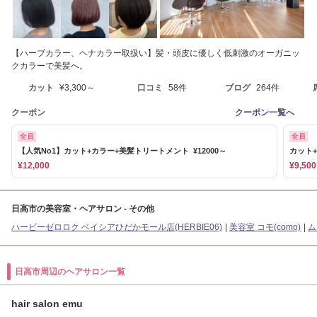
【ハーブカラー、ヘナカラー取扱い】髪・頭皮に優しく低刺激のオーガニッ
クカラーで美髪へ。
カット
¥3,300～
口コミ
58件
ブログ
264件
クーポン
クーポン一覧へ
全員
全員
【人気No1】カット+カラー+美髪トリートメント ¥12000～
カット+
¥12,000
¥9,500
日高市の美容室・ヘアサロン - その他
ハービーゼロロク ベイシアひだかモール店(HERBIE06)
美容室 コモ(como)
ム
日高市周辺のヘアサロン一覧
hair salon emu