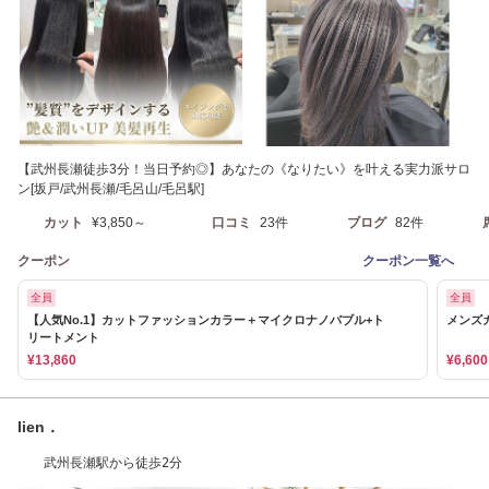
【武州長瀬徒歩3分！当日予約◎】あなたの《なりたい》を叶える実力派サロ
ン[坂戸/武州長瀬/毛呂山/毛呂駅]
カット
¥3,850～
口コミ
23件
ブログ
82件
クーポン
クーポン一覧へ
全員
全員
【人気No.1】カットファッションカラー＋マイクロナノバブル+ト
メンズ
リートメント
¥13,860
¥6,600
lien．
武州長瀬駅から徒歩2分