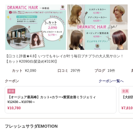
【口コミ評価★4.8】いつでもキレイが叶う毎日プチプラの大人気サロン！
【カット¥2090/白髪染め¥3190】
カット
¥2,090
口コミ
297件
ブログ
19件
クーポン
クーポン一覧へ
新規
全員
【オージュア最高峰】カット+カラー+髪質改善ミラジェリィ
【大好評
¥12430→¥10780～
¥10,780
¥7,810
フレッシュサラダEMOTION