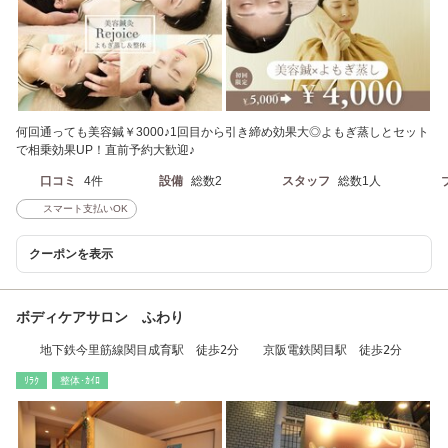
何回通っても美容鍼￥3000♪1回目から引き締め効果大◎よもぎ蒸しとセット
で相乗効果UP！直前予約大歓迎♪
口コミ
4件
設備
総数2
スタッフ
総数1人
スマート支払いOK
クーポンを表示
ボディケアサロン ふわり
地下鉄今里筋線関目成育駅 徒歩2分 京阪電鉄関目駅 徒歩2分
ﾘﾗｸ
整体･ｶｲﾛ