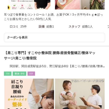
耳つぼで食事量をコントロール！お酒、お菓子OK！3ヶ月平均-8ｋｇ★ぽっ
こりお腹を何とかしたい50代に人気
口コミ
25件
設備
総数1
スタッフ
総数1人
クーポンを表示
【肩こり専門】すこやか整体院 腰痛/産後骨盤矯正/整体マッ
サージ/肩こり/整骨院
関目駅、関目成育駅徒歩5分、野江駅徒歩8分【肩こり/腰痛/頭痛/整体/
マッサージ】整体
ﾘﾗｸ
整体･ｶｲﾛ
ｴｽﾃ