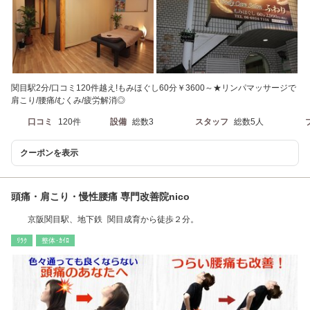
関目駅2分/口コミ120件越え!もみほぐし60分￥3600～★リンパマッサージで
肩こり/腰痛/むくみ/疲労解消◎
口コミ
120件
設備
総数3
スタッフ
総数5人
クーポンを表示
頭痛・肩こり・慢性腰痛 専門改善院nico
京阪関目駅、地下鉄 関目成育から徒歩２分。
ﾘﾗｸ
整体･ｶｲﾛ