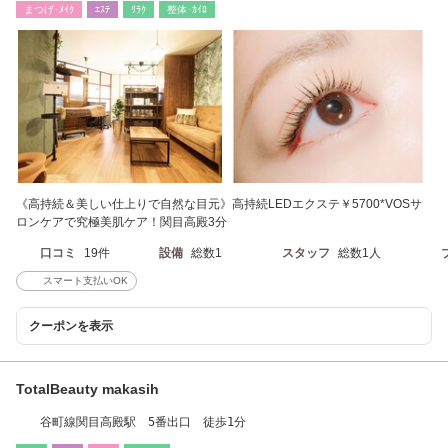
まつげ･ﾒｲｸ
ｴｽﾃ
ﾘﾗｸ
整体･ｶｲﾛ
《高持続＆美しい仕上りで自然な目元》高持続LEDエクステ￥5700*VOSサ
ロンケアで究極美肌ケア！関目高殿3分
口コミ
19件
設備
総数1
スタッフ
総数1人
スマート支払いOK
クーポンを表示
TotalBeauty makasih
谷町線関目高殿駅 5番出口 徒歩1分