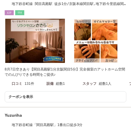
地下鉄谷町線 関目高殿駅 徒歩1分/京阪本線関目駅,地下鉄今里筋線関
目成育駅 徒歩5分
ｴｽﾃ
ﾘﾗｸ
8月7日空きあり【関目高殿駅1分京阪関目5分】完全個室のアットホーム空間
でのんびりできる時間をご提供♪
口コミ
131件
設備
総数1
スタッフ
総数1人
クーポンを表示
Yuzuriha
地下鉄谷町線「関目高殿駅」1番出口徒歩3分