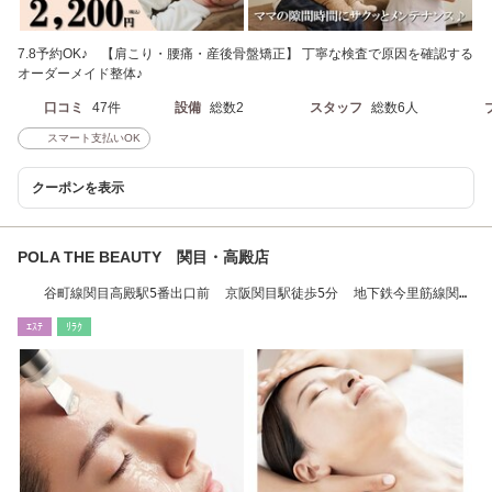
7.8予約OK♪ 【肩こり・腰痛・産後骨盤矯正】 丁寧な検査で原因を確認する
オーダーメイド整体♪
口コミ
47件
設備
総数2
スタッフ
総数6人
スマート支払いOK
クーポンを表示
POLA THE BEAUTY 関目・高殿店
谷町線関目高殿駅5番出口前 京阪関目駅徒歩5分 地下鉄今里筋線関目
成育駅徒歩5分
ｴｽﾃ
ﾘﾗｸ