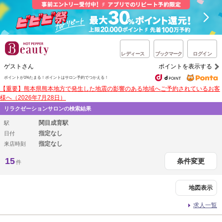
レディース
ブックマーク
ログイン
ゲストさん
ポイントを表示する
ポイントが1%たまる！
ポイントはサロン予約でつかえる！
【重要】熊本県熊本地方で発生した地震の影響のある地域へご予約されているお客
様へ（2026年7月28日）
リラクゼーションサロンの検索結果
関目成育駅
駅
指定なし
日付
指定なし
来店時刻
15
条件変更
件
地図表示
求人一覧