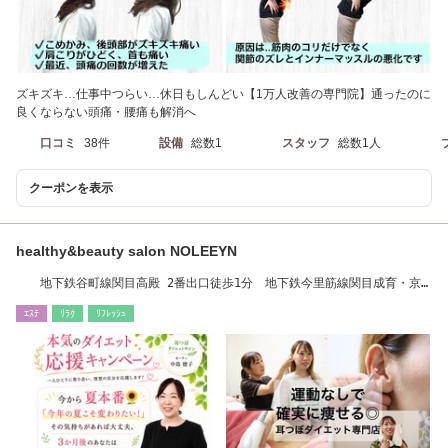
ズキズキ…仕事中つらい…休日もしんどい【1万人改善の専門院】通ったのに
良くならない頭痛・腰痛も解消へ
口コミ
38件
設備
総数1
スタッフ
総数1人
クーポンを表示
healthy&beauty salon NOLEEYN
地下鉄谷町線関目高殿 2番出口徒歩1分 地下鉄今里筋線関目成育・京
阪関目駅徒歩4分♪
ｴｽﾃ
ﾘﾗｸ
ﾘﾌﾚｯｼｭ