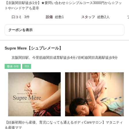
【京阪関目駅徒歩1分】★要問い合わせ☆シンプルコース3000円から☆フッ
トやハンドケアも是非
口コミ
3件
設備
総数1
スタッフ
総数2人
クーポンを表示
Supre Mere【シュプレメール】
京阪関目駅、今里筋線関目成育駅徒歩4分/谷町線関目高殿駅徒歩9分
整体･ｶｲﾛ
ﾘﾗｸ
【妊娠初期から産後、育児になっても通えるボディCareサロン】マタニティ
＆産後ママ