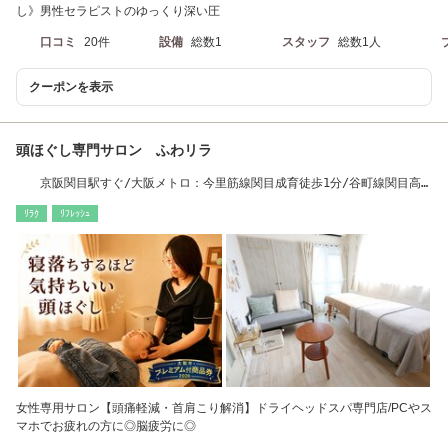
し》男性セラピストのゆっくり深い圧
口コミ
20件
設備
総数1
スタッフ
総数1人
クーポンを表示
頭ほぐし専門サロン ふわリラ
京阪関目駅すぐ/大阪メトロ：今里筋線関目成育徒歩1分/谷町線関目高
殿駅徒歩5分
ﾘﾗｸ
ﾘﾌﾚｯｼｭ
女性専用サロン【頭痛軽減・首肩こり解消】ドライヘッドスパ専門店/PCやス
マホでお疲れの方に◎脳疲労に◎