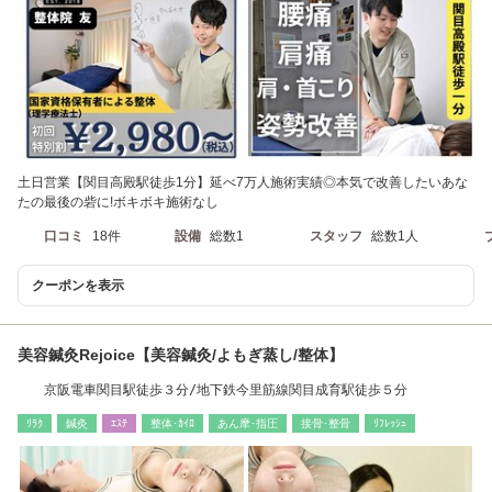
土日営業【関目高殿駅徒歩1分】延べ7万人施術実績◎本気で改善したいあな
たの最後の砦に!ボキボキ施術なし
口コミ
18件
設備
総数1
スタッフ
総数1人
クーポンを表示
美容鍼灸Rejoice【美容鍼灸/よもぎ蒸し/整体】
京阪電車関目駅徒歩３分/地下鉄今里筋線関目成育駅徒歩５分
ﾘﾗｸ
鍼灸
ｴｽﾃ
整体･ｶｲﾛ
あん摩･指圧
接骨･整骨
ﾘﾌﾚｯｼｭ