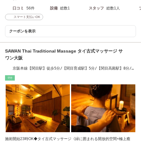
口コミ
56件
設備
総数1
スタッフ
総数1人
スマート支払いOK
クーポンを表示
SAWAN Thai Traditional Massage タイ古式マッサージ サ
ワン大阪
京阪本線【関目駅】徒歩5分/【関目育成駅】5分/【関目高殿駅】8分/
【JR野江駅】13分
ﾘﾗｸ
施術開始23時OK◆タイ古式マッサージ《緑に囲まれる開放的空間×極上癒