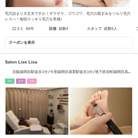
毛穴詰まり大丈夫ですか！ザラザラ、ゴワゴワ、毛穴の黒ずみをツルリ毛穴
レスへ！毎回スッキリ毛穴を実感♪
口コミ
66件
設備
総数4
スタッフ
総数6人
クーポンを表示
Salon Lise Lisa
京阪線関目駅徒歩1分/今里線関目成育駅徒歩1分/地下鉄谷町線関目高殿
駅徒歩5分
ﾘﾗｸ
ｴｽﾃ
ﾈｲﾙ