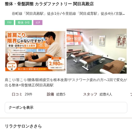
整体・骨盤調整 カラダファクトリー 関目高殿店
谷町線「関目高殿駅」徒歩1分/今里筋線「関目成育駅」徒歩4分/京阪
「関目駅」徒歩4分
ﾘﾗｸ
整体･ｶｲﾛ
ｴｽﾃ
肩こり/首こり/腰痛/眼精疲労を根本改善!デスクワーク疲れの方へ1回で変化が
出る整体×骨盤矯正/関目高殿駅
口コミ
29件
設備
総数5
スタッフ
総数4人
クーポンを表示
リラクサロンささら