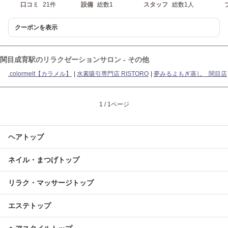
口コミ
21件
設備
総数1
スタッフ
総数1人
クーポンを表示
関目成育駅のリラクゼーションサロン - その他
.colormelt【カラメル】
水素吸引専門店 RISTORO
夢みるよもぎ蒸し 関目店
1 / 1ページ
ヘアトップ
ネイル・まつげトップ
リラク・マッサージトップ
エステトップ