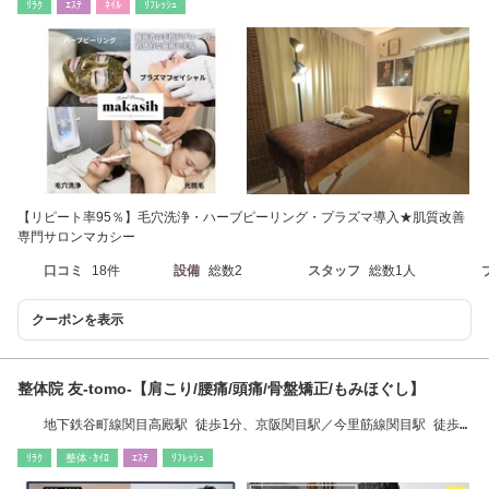
ﾘﾗｸ
ｴｽﾃ
ﾈｲﾙ
ﾘﾌﾚｯｼｭ
【リピート率95％】毛穴洗浄・ハーブピーリング・プラズマ導入★肌質改善
専門サロンマカシー
口コミ
18件
設備
総数2
スタッフ
総数1人
クーポンを表示
整体院 友-tomo-【肩こり/腰痛/頭痛/骨盤矯正/もみほぐし】
地下鉄谷町線関目高殿駅 徒歩1分、京阪関目駅／今里筋線関目駅 徒歩7
分
ﾘﾗｸ
整体･ｶｲﾛ
ｴｽﾃ
ﾘﾌﾚｯｼｭ