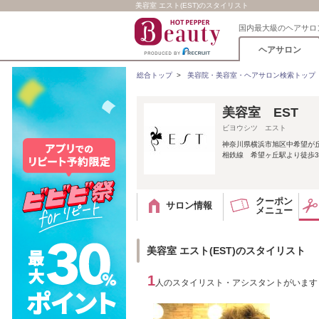
美容室 エスト(EST)のスタイリスト
国内最大級のヘアサロ
ヘアサロン
総合トップ
>
美容院・美容室・ヘアサロン検索トップ
美容室 EST
ビヨウシツ エスト
神奈川県横浜市旭区中希望が
相鉄線 希望ヶ丘駅より徒歩
クーポン
サロン情報
メニュー
美容室 エスト(EST)のスタイリスト
1
人のスタイリスト・アシスタントがいます