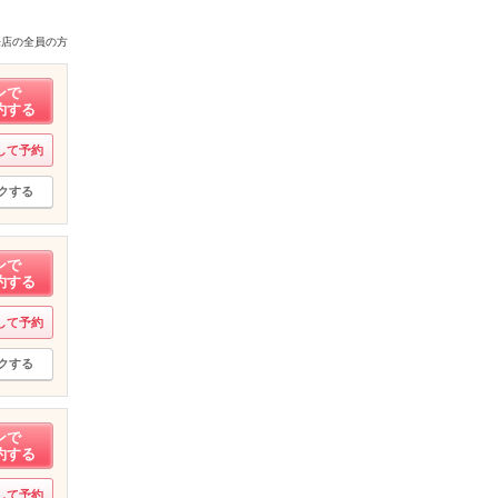
来店の全員の方
ンで
約する
して予約
クする
ンで
約する
して予約
クする
ンで
約する
して予約