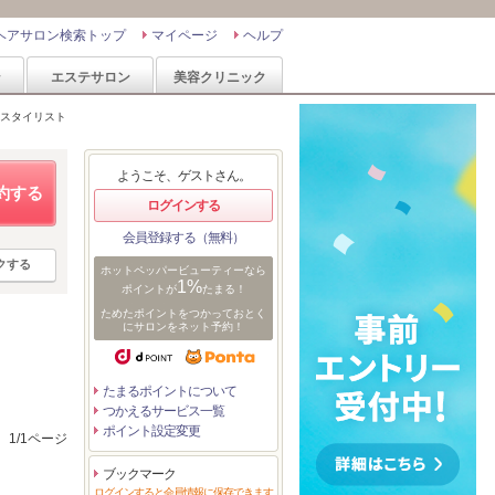
ヘアサロン検索トップ
マイページ
ヘルプ
ン
エステサロン
美容クリニック
スタイリスト
ようこそ、ゲストさん。
約する
ログインする
会員登録する（無料）
クする
ホットペッパービューティーなら
1%
ポイントが
たまる！
ためたポイントをつかっておとく
にサロンをネット予約！
たまるポイントについて
つかえるサービス一覧
ポイント設定変更
1/1ページ
ブックマーク
ログインすると会員情報に保存できます