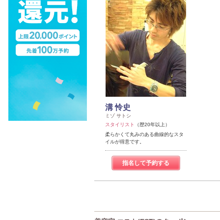
溝 怜史
ミゾ サトシ
スタイリスト
（歴20年以上）
柔らかくて丸みのある曲線的なスタ
イルが得意です。
指名して予約する