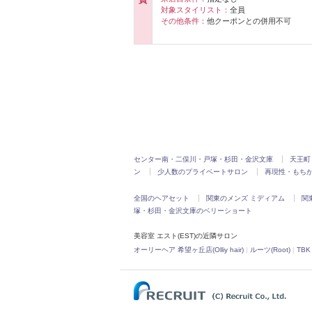
対象スタイリスト：
全員
その他条件：
他クーポンとの併用不可
センター南・二俣川・戸塚・杉田・金沢文庫
天王町
ン
少人数のプライベートサロン
再現性・もち
全国のヘアセット
関東のメンズ ミディアム
関
塚・杉田・金沢文庫のベリーショート
美容室 エスト(EST)の近隣サロン
オーリーヘア 希望ヶ丘店(Olliy hair)
|
ルーツ(Root)
|
TB