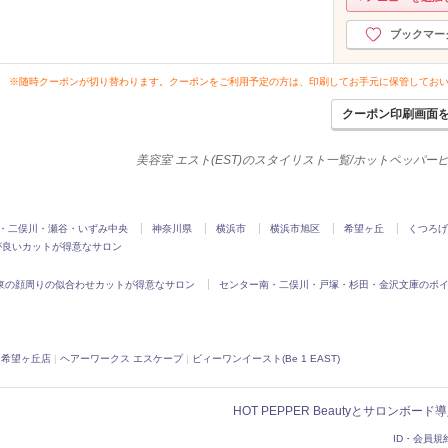
ブックマー
※随時クーポンが切り替わります。クーポンをご利用予定の方は、印刷してお手元に保管してお
クーポン印刷画面
美容室 エスト(EST)のスタイリスト一覧/ホットペッパー
・二俣川・瀬谷・いずみ中央
神奈川県
横浜市
横浜市旭区
希望ヶ丘
くつろげ
が良いカットが得意なサロン
東の顔周りの似合わせカットが得意なサロン
センター南・二俣川・戸塚・杉田・金沢文庫のポ
K 希望ヶ丘店
|
ヘアーワークス エスケープ
|
ビィーワンイースト(Be 1 EAST)
HOT PEPPER Beautyとサロンボー
ID・会員規