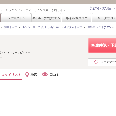
美容院・美容室・
ン ・リラク＆ビューティーサロン検索・予約サイト
ヘアスタイル
ネイル・まつげサロン
ネイルカタログ
リラクサロ
>
関東トップ
>
センター南・二俣川・戸塚・杉田・金沢文庫トップ
>
美容室 エスト(EST)
>
空席確認・予
丘９４-３３リーフビル１０２
3分
ブックマー
スタイリスト
地図
口コミ