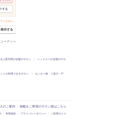
クする
いてください。
を表示する
ビューティー
る上質空間が自慢のサロン
ヘッドスパが自慢のサロ
イントが利用できるサロン
センター南・二俣川・戸
ド導入のご案内
掲載をご希望のサロン様はこちら
約
利用規約
プライバシーポリシー
ご利用ガイド