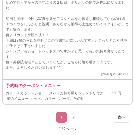
初めて伺ってからの半年ぶりの２回目、ボサボサの髪でお世話になりまし
た。
初回も同様、今回も写真を見せてスタイルをお伝えし相談してからの施術。
１つ１つをしっかりと説明下さりながら納得の上進めていくスタイルが、と
ても安心します。
何よりカットが匠の技！！
今回は2枚の写真を見せ『この雰囲気が欲しいんです』と言ったところ見事
に仕上げて下さいました。
シャンプーもショートヘッドスパですか？と思うくらい気持ち良かったで
す。
色々美容院も転々としていましたが、こちらに落ち着きそうです。
また、よろしくお願い致します^ ^
[投稿日] 2024/12/08
予約時のクーポン・メニュー
カラー＋カット＋ショートスパ＋お持ち帰りシャントリ付き 11330円
[施術メニュー] カット、カラー、パーマ、その他
1
2
次へ
1 / 2ページ