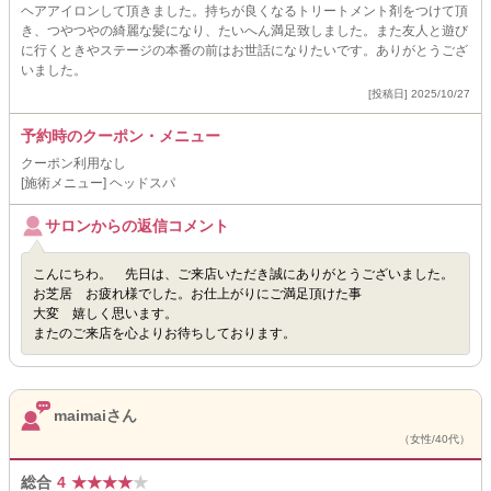
ヘアアイロンして頂きました。持ちが良くなるトリートメント剤をつけて頂
き、つやつやの綺麗な髪になり、たいへん満足致しました。また友人と遊び
に行くときやステージの本番の前はお世話になりたいです。ありがとうござ
いました。
[投稿日] 2025/10/27
予約時のクーポン・メニュー
クーポン利用なし
[施術メニュー] ヘッドスパ
サロンからの返信コメント
こんにちわ。 先日は、ご来店いただき誠にありがとうございました。
お芝居 お疲れ様でした。お仕上がりにご満足頂けた事
大変 嬉しく思います。
またのご来店を心よりお待ちしております。
maimaiさん
（女性/40代）
総合
4
★
★
★
★
★