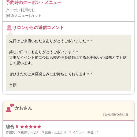
予約時のクーポン・メニュー
クーポン利用なし
[施術メニュー] カット
サロンからの返信コメント
先日はご来店いただきありがとうございました＾＾
嬉しい口コミもありがとうございます＾＾
大事なイベント前に今回も髪の毛を綺麗にするお手伝いが出来とても嬉
しく思います。
ぜひまたのご来店楽しみにお待ちしております＾＾
市原
かおさん
（女性/40代/会社員）
総合
5
★
★
★
★
★
雰囲気：
5
接客サービス：
5
技術・仕上がり：
5
メニュー・料金：
5