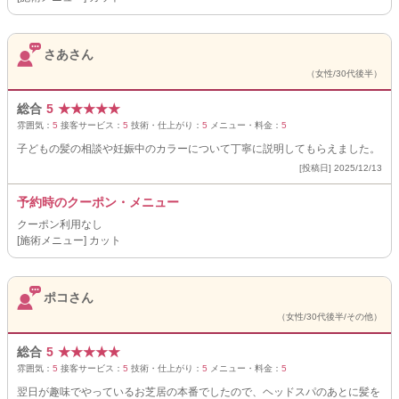
さあさん
（女性/30代後半）
総合
5
★
★
★
★
★
雰囲気：
5
接客サービス：
5
技術・仕上がり：
5
メニュー・料金：
5
子どもの髪の相談や妊娠中のカラーについて丁寧に説明してもらえました。
[投稿日] 2025/12/13
予約時のクーポン・メニュー
クーポン利用なし
[施術メニュー] カット
ポコさん
（女性/30代後半/その他）
総合
5
★
★
★
★
★
雰囲気：
5
接客サービス：
5
技術・仕上がり：
5
メニュー・料金：
5
翌日が趣味でやっているお芝居の本番でしたので、ヘッドスパのあとに髪を