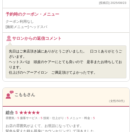
[投稿日] 2025/08/23
予約時のクーポン・メニュー
クーポン利用なし
[施術メニュー] ヘッドスパ
サロンからの返信コメント
先日はご来店頂き誠にありがとうございました。 口コミありがとうご
ざいます。
ヘットスパは 頭皮のケアーにとても良いので 是非またお待ちしてお
ります。
仕上げのヘアーアイロン ご満足頂けてよかったです。
こももさん
（女性/50代）
総合
5
★
★
★
★
★
雰囲気：
5
接客サービス：
5
技術・仕上がり：
5
メニュー・料金：
5
お店の雰囲気がよくて、お世話になっています。
髪色を変えた時も親身にカウンセリングして頂きました。