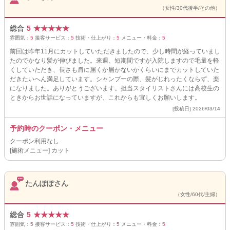
（女性/30代後半/その他）
総合
5
★
★
★
★
★
雰囲気：
5
接客サービス：
5
技術・仕上がり：
5
メニュー・料金：
5
前回は昨年11月にカットしていただきましたので、少し時間が経っていまし
たのでかなり髪が伸びました。来週、短期間ですが入院しますので毛量を軽
くしていただき、長さも肩に届くか届かないかくらいにまでカットしていた
だきたいへん満足しています。シャンプーの際、髪がじれったくならず、楽
になりました。ありがとうございます。担当スタイリストさんには高校生の
ときからお世話になっていますが、これからも宜しくお願いします。
[投稿日] 2026/03/14
予約時のクーポン・メニュー
クーポン利用なし
[施術メニュー] カット
たんぽぽさん
（女性/60代/主婦）
総合
5
★
★
★
★
★
雰囲気：
5
接客サービス：
5
技術・仕上がり：
5
メニュー・料金：
5