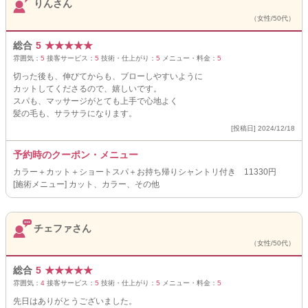
りんさん
（女性/50代）
総合
5
★
★
★
★
★
雰囲気：
5
接客サービス：
5
技術・仕上がり：
5
メニュー・料金：
5
切った後も、伸びてからも、ブローしやすいように
カットしてくださるので、嬉しいです。
スパも、マッサージがとても上手で心地よく
髪の毛も、サラサラになります。
[投稿日] 2024/12/18
予約時のクーポン・メニュー
カラー＋カット＋ショートスパ＋お持ち帰りシャントリ付き 11330円
[施術メニュー] カット、カラー、その他
チェファさん
（女性/50代）
総合
5
★
★
★
★
★
雰囲気：
4
接客サービス：
5
技術・仕上がり：
5
メニュー・料金：
5
先日はありがとうございました。