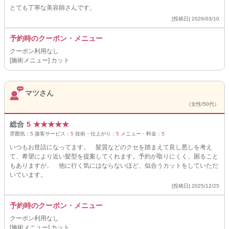
とても丁寧な美容師さんです。
[投稿日] 2026/03/10
予約時のクーポン・メニュー
クーポン利用なし
[施術メニュー] カット
マツさん
（女性/50代）
総合
5
★
★
★
★
★
雰囲気：
5
接客サービス：
5
技術・仕上がり：
5
メニュー・料金：
5
いつもお世話になってます。 髪質などのクセを踏まえて良し悪しを考え
て、希望により近い髪型を提案してくれます。予約が取りにくく、困ること
もありますが。 他に行く気にはならないほど、似合うカットをしていただ
いています。
[投稿日] 2025/12/25
予約時のクーポン・メニュー
クーポン利用なし
[施術メニュー] カット