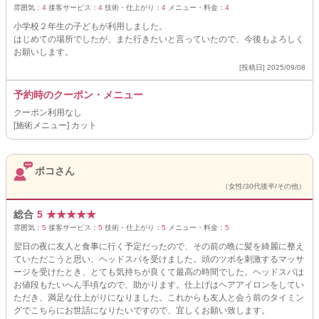
雰囲気：
4
接客サービス：
4
技術・仕上がり：
4
メニュー・料金：
4
小学校２年生の子どもが利用しました。
はじめての場所でしたが、また行きたいと言っていたので、今後もよろしく
お願いします。
[投稿日] 2025/09/08
予約時のクーポン・メニュー
クーポン利用なし
[施術メニュー] カット
ポコさん
（女性/30代後半/その他）
総合
5
★
★
★
★
★
雰囲気：
5
接客サービス：
5
技術・仕上がり：
5
メニュー・料金：
5
翌日の夜に友人と食事に行く予定だったので、その前の晩に髪を綺麗に整え
ていただこうと思い、ヘッドスパを受けました。頭のツボを刺激するマッサ
ージを受けたとき、とても気持ちが良くて最高の時間でした。ヘッドスパは
お値段もたいへん手頃なので、助かります。仕上げはヘアアイロンをしてい
ただき、満足な仕上がりになりました。これからも友人と会う前のタイミン
グでこちらにお世話になりたいですので、宜しくお願い致します。