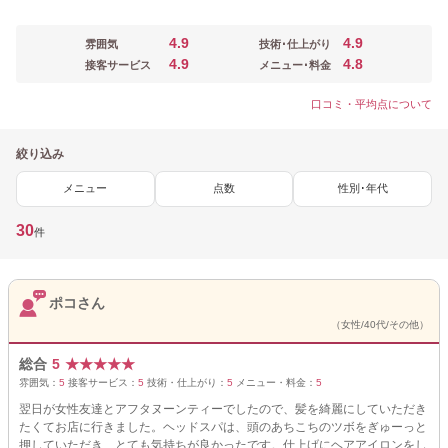
4.9
4.9
雰囲気
技術･仕上がり
4.9
4.8
接客サービス
メニュー･料金
口コミ・平均点について
絞り込み
メニュー
点数
性別･年代
30
件
ポコさん
（女性/40代/その他）
総合
5
★
★
★
★
★
雰囲気：
5
接客サービス：
5
技術・仕上がり：
5
メニュー・料金：
5
翌日が女性友達とアフタヌーンティーでしたので、髪を綺麗にしていただき
たくてお店に行きました。ヘッドスパは、頭のあちこちのツボをぎゅーっと
押していただき、とても気持ちが良かったです。仕上げにヘアアイロンをし