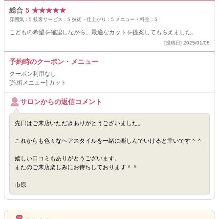
総合
5
★
★
★
★
★
雰囲気：
5
接客サービス：
5
技術・仕上がり：
5
メニュー・料金：
5
こどもの希望を確認しながら、最適なカットを提案してもらえました。
[投稿日] 2025/01/08
予約時のクーポン・メニュー
クーポン利用なし
[施術メニュー] カット
サロンからの返信コメント
先日はご来店いただきありがとうございました。
これからも色々なヘアスタイルを一緒に楽しんでいけると幸いです＾＾
嬉しい口コミもありがとうございます。
またのご来店楽しみにお待ちしております＾＾
市原