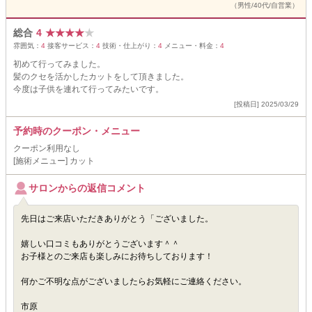
（男性/40代/自営業）
総合
4
★
★
★
★
★
雰囲気：
4
接客サービス：
4
技術・仕上がり：
4
メニュー・料金：
4
初めて行ってみました。
髪のクセを活かしたカットをして頂きました。
今度は子供を連れて行ってみたいです。
[投稿日] 2025/03/29
予約時のクーポン・メニュー
クーポン利用なし
[施術メニュー] カット
サロンからの返信コメント
先日はご来店いただきありがとう「ございました。
嬉しい口コミもありがとうございます＾＾
お子様とのご来店も楽しみにお待ちしております！
何かご不明な点がございましたらお気軽にご連絡ください。
市原