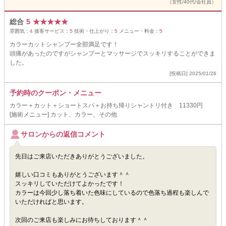
（女性/40代/会社員）
総合
5
★
★
★
★
★
雰囲気：
4
接客サービス：
5
技術・仕上がり：
5
メニュー・料金：
5
カラーカットシャンプー全部満足です！
頭痛があったのですがシャンプーとマッサージでスッキリすることができま
した。
[投稿日] 2025/01/26
予約時のクーポン・メニュー
カラー＋カット＋ショートスパ＋お持ち帰りシャントリ付き 11330円
[施術メニュー] カット、カラー、その他
サロンからの返信コメント
先日はご来店いただきありがとうございました。
嬉しい口コミもありがとうございます＾＾
スッキリしていただけてよかったです！
カラーは今回少し落ち着いた色味にしているので色落ち過程も楽しんで
いただければと思います。
次回のご来店も楽しみにお待ちしております＾＾