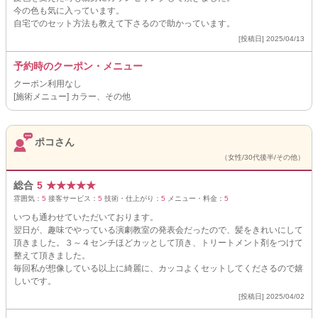
今の色も気に入っています。
自宅でのセット方法も教えて下さるので助かっています。
[投稿日] 2025/04/13
予約時のクーポン・メニュー
クーポン利用なし
[施術メニュー] カラー、その他
ポコさん
（女性/30代後半/その他）
総合
5
★
★
★
★
★
雰囲気：
5
接客サービス：
5
技術・仕上がり：
5
メニュー・料金：
5
いつも通わせていただいております。
翌日が、趣味でやっている演劇教室の発表会だったので、髪をきれいにして
頂きました。３～４センチほどカッとして頂き、トリートメント剤をつけて
整えて頂きました。
毎回私が想像している以上に綺麗に、カッコよくセットしてくださるので嬉
しいです。
[投稿日] 2025/04/02