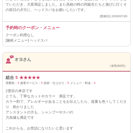
ていただき、大変満足しました。また高校の時の同級生たちと遊びに行くそ
の前日の夕方に、ヘッドスパをお願いしたいです。
[投稿日] 2026/07/26
予約時のクーポン・メニュー
クーポン利用なし
[施術メニュー] ヘッドスパ
オヨさん
（女性/60代）
総合
5
★
★
★
★
★
雰囲気：
5
接客サービス：
5
技術・仕上がり：
5
メニュー・料金：
4
2度目の来店です
とても、丁寧なカットやカラー 満足です。
カラー剤で、アレルギーがあることをお伝えしたら、提案も色々してくださ
り 助かりました
アシスタントの方も、シャンプーやスパの
力加減も満足です
これからも、お世話になりたいと思います