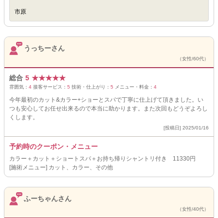
市原
うっちーさん
（女性/60代）
総合
5
★
★
★
★
★
雰囲気：
4
接客サービス：
5
技術・仕上がり：
5
メニュー・料金：
4
今年最初のカット&カラー+ショーとスパで丁寧に仕上げて頂きました。い
つも安心してお任せ出来るので本当に助かります。また次回もどうぞよろし
くします。
[投稿日] 2025/01/16
予約時のクーポン・メニュー
カラー＋カット＋ショートスパ＋お持ち帰りシャントリ付き 11330円
[施術メニュー] カット、カラー、その他
ふーちゃんさん
（女性/40代）