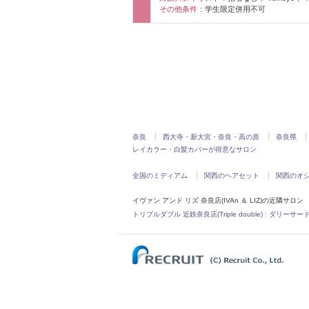
その他条件：
学生限定併用不可
奈良
西大寺・新大宮・奈良・高の原
奈良県
レイカラー・白髪カバーが得意なサロン
全国のミディアム
関西のヘアセット
関西のオ
イヴァン アンド リズ 奈良店(IVAn ＆ LIZ)の近隣サロン
トリプルダブル 近鉄奈良店(Triple double)
|
ダリーサード(DA