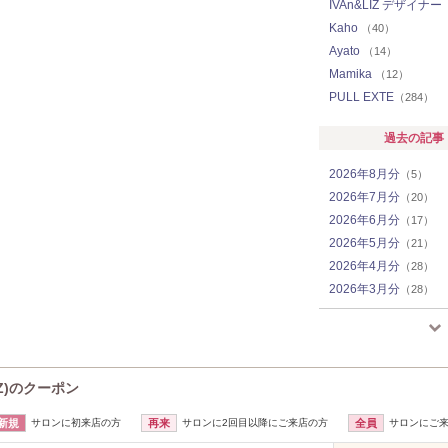
IVAn&LIZ デザイナー
Kaho
（40）
Ayato
（14）
Mamika
（12）
PULL EXTE
（284）
過去の記事
2026年8月分
（5）
2026年7月分
（20）
2026年6月分
（17）
2026年5月分
（21）
2026年4月分
（28）
2026年3月分
（28）
2026年2月分
（26）
2026年1月分
（22）
2025年12月分
（23）
2025年11月分
（24）
IZ)のクーポン
2025年10月分
（18）
新規
サロンに初来店の方
再来
サロンに2回目以降にご来店の方
全員
サロンにご
2025年9月分
（17）