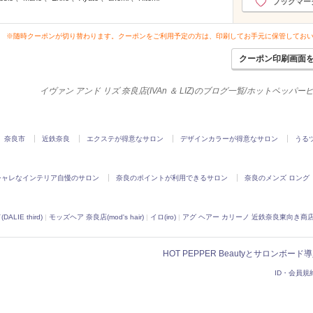
2022年5月分
ブックマー
（51）
2022年4月分
（54）
2022年3月分
（78）
※随時クーポンが切り替わります。クーポンをご利用予定の方は、印刷してお手元に保管してお
2022年2月分
（58）
クーポン印刷画面
2022年1月分
（61）
2021年12月分
（52）
イヴァン アンド リズ 奈良店(IVAn ＆ LIZ)のブログ一覧/ホットペッパ
2021年11月分
（38）
2021年10月分
（52）
2021年9月分
（35）
奈良市
近鉄奈良
エクステが得意なサロン
デザインカラーが得意なサロン
うる
2021年8月分
（41）
2021年7月分
（44）
シャレなインテリア自慢のサロン
奈良のポイントが利用できるサロン
2021年6月分
奈良のメンズ ロング
（33）
2021年5月分
（1）
2021年4月分
（2）
LIE third)
|
モッズヘア 奈良店(mod's hair)
|
イロ(iro)
|
アグ ヘアー カリーノ 近鉄奈良東向き商店街店(Ag
2021年3月分
（3）
2021年2月分
（3）
HOT PEPPER Beautyとサロンボー
2021年1月分
（8）
ID・会員規
2020年12月分
（6）
2020年11月分
（7）
2020年10月分
（6）