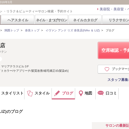
016年3月
美容院・美容室・
ン ・リラク＆ビューティーサロン検索・予約サイト
ヘアスタイル
ネイル・まつげサロン
ネイルカタログ
リラクサロ
>
関西トップ
>
奈良トップ
>
イヴァン アンド リズ 奈良店(IVAn ＆ LIZ)
>
ブログ
良店
空席確認・予
ラテン
 マリアテラスビル３F
ブックマー
トカラー/ケアブリーチ/髪質改善/縮毛矯正/白髪染め]
スタッフ募集
スタイリスト
スタイル
ブログ
地図
口コミ
LIZ)のブログ
サロンの最新