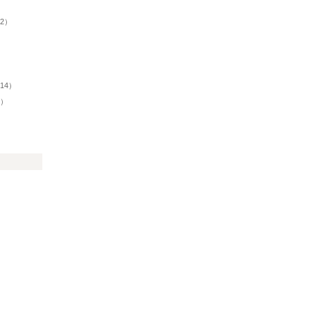
）
32）
14）
1）