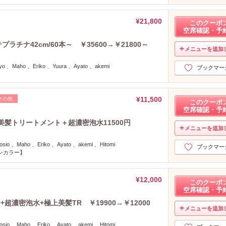
2023年12月分
（10）
2023年11月分
（15）
¥21,800
このクーポ
2023年10月分
空席確認・予
（20）
2023年9月分
（25）
ラチナ42cm/60本～ ￥35600→￥21800～
メニューを追加
2023年8月分
（26）
2023年7月分
（24）
 、Maho 、Eriko 、Yuura 、Ayato 、akemi
ブックマー
2023年6月分
（18）
2023年5月分
（15）
¥11,500
その他
2023年4月分
（4）
このクーポ
空席確認・予
2023年3月分
（6）
美髪トリートメント＋超濃密泡水11500円
2023年2月分
（9）
メニューを追加
2023年1月分
（6）
o 、Maho 、Eriko 、Ayato 、akemi 、Hitomi
2022年12月分
（15）
ブックマー
ンカラー】
2022年11月分
（21）
2022年10月分
（33）
¥12,000
2022年9月分
（52）
このクーポ
空席確認・予
2022年8月分
（38）
濃密泡水+極上美髪TR ￥19900→￥12000
2022年7月分
（57）
メニューを追加
2022年6月分
（72）
o 、Maho 、Eriko 、Ayato 、akemi 、Hitomi