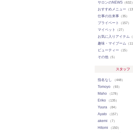
サロンのNEWS
（632
おすすめメニュー
（1
仕事の出来事
（35）
プライベート
（157）
マイペット
（27）
お気に入りアイテム
（
趣味・マイブーム
（1
ビューティー
（15）
その他
（5）
スタッフ
指名なし
（448）
Tomoyo
（93）
Maho
（178）
Eriko
（135）
Yuura
（84）
Ayato
（157）
akemi
（7）
Hitomi
（150）