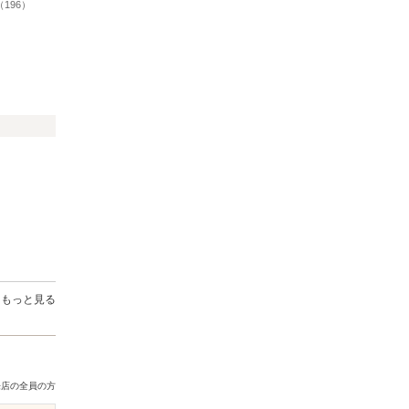
（196）
もっと見る
来店の全員の方