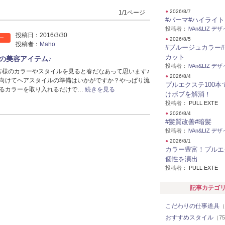
●
2026/8/7
1/1ページ
#パーマ#ハイライト
投稿者：
IVAn&LIZ デ
投稿日：
2016/3/30
ー
●
2026/8/5
投稿者：
Maho
#ブルージュカラー
カット
の美容アイテム♪
投稿者：
IVAn&LIZ デ
客様のカラーやスタイルを見ると春だなあって思います♪
●
2026/8/4
向けてヘアスタイルの準備はいかがですか？やっぱり流
プルエクステ100本
るカラーを取り入れるだけで…
続きを見る
けボブを解消！
投稿者：
PULL EXTE
●
2026/8/4
#髪質改善#暗髪
投稿者：
IVAn&LIZ デ
●
2026/8/1
カラー豊富！プルエ
個性を演出
投稿者：
PULL EXTE
記事カテゴ
こだわりの仕事道具
（
おすすめスタイル
（7