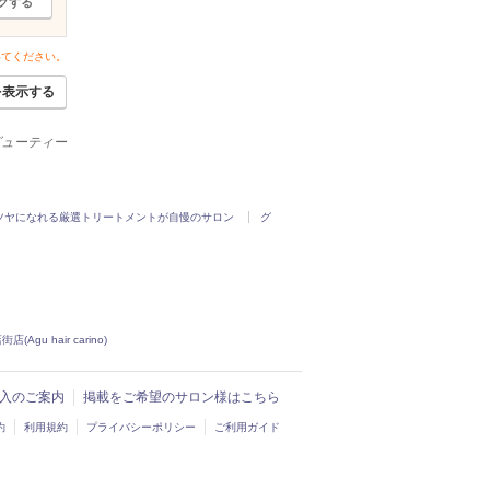
クする
いてください。
を表示する
ービューティー
ツヤになれる厳選トリートメントが自慢のサロン
グ
u hair carino)
ド導入のご案内
掲載をご希望のサロン様はこちら
約
利用規約
プライバシーポリシー
ご利用ガイド