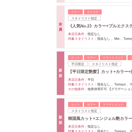
カラー
エクステ
スタイリスト指定
全
《人気No.2》カラー+プルエクステプ
員
来店日条件：
指定なし
対象スタイリスト：
指名なし 、Mei 、Tomoyo
カット
カラー
トリートメント
平日限定
スタイリスト指定
新
【平日限定艶髪】カット+カラー+
規
来店日条件：
平日
対象スタイリスト：
指名なし 、Tomoyo 、Yosi
その他条件：
他券併用不可 【グラデーショ
カット
カラー
トリートメント
スタイリスト指定
新
韓国風カット+エンジェル艶カラー+超
規
来店日条件：
指定なし
対象スタイリスト：
指名なし 、Tomoyo 、Yosi