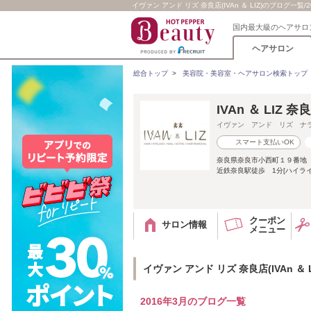
イヴァン アンド リズ 奈良店(IVAn ＆ LIZ)のブログ一覧/2
国内最大級のヘアサロ
ヘアサロン
総合トップ
>
美容院・美容室・ヘアサロン検索トップ
IVAn ＆ LIZ 奈
イヴァン アンド リズ ナ
スマート支払いOK
奈良県奈良市小西町１９番地
近鉄奈良駅徒歩 1分[ハイライ
クーポン
サロン情報
メニュー
イヴァン アンド リズ 奈良店(IVAn ＆ 
2016年3月のブログ一覧