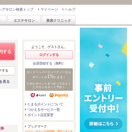
ヘアサロン検索トップ
マイページ
ヘルプ
ン
エステサロン
美容クリニック
ようこそ、ゲストさん。
約する
ログインする
会員登録する（無料）
クする
ホットペッパービューティーなら
1%
ポイントが
たまる！
を見る
ためたポイントをつかっておとく
にサロンをネット予約！
たまるポイントについて
つかえるサービス一覧
ポイント設定変更
ブックマーク
記事
ログインすると会員情報に保存できます