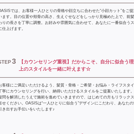
OASISでは、お客様一人ひとりの骨格や顔立ちに合わせた“小顔カット”をご
います。目の位置や頬骨の高さ、生えぐせなどをしっかり見極めた上で、前
わりの長さを丁寧に調整。お好みや雰囲気に合わせて、あなたに一番似合う
に仕上げます。
3
【カウンセリング重視】だからこそ、自分に似合う理
STEP
上のスタイルを一緒に叶えます☆
お客様にご満足いただけるよう、髪質・骨格・ご希望・お悩み・ライフスタ
丁寧にカウンセリングを行い、納得いただけるスタイルをご提案いたします
疑問を解消したうえで施術を進めていきますので、はじめての方もリラック
任せください。OASISは“一人ひとりに似合う”デザインにこだわり、あなた
引き出すお手伝いをいたします♪