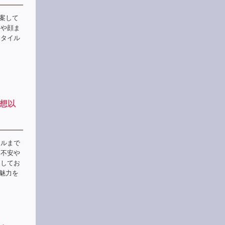
提案して
髪や顔ま
スタイル
想以
イルまで
。不安や
スしてお
の魅力を