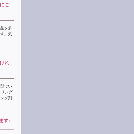
にご
製品を多
ます。気
けれ
髪型でい
イリング
リング剤
ます♪