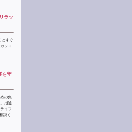
リラッ
くとすぐ
、カッコ
髪を守
すめの集
ジ。指通
、ライフ
相談く