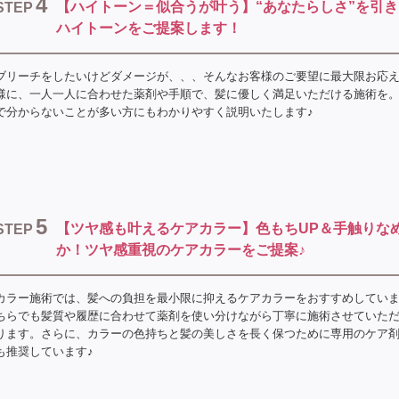
4
【ハイトーン＝似合うが叶う】“あなたらしさ”を引
STEP
ハイトーンをご提案します！
ブリーチをしたいけどダメージが、、、そんなお客様のご要望に最大限お応
様に、一人一人に合わせた薬剤や手順で、髪に優しく満足いただける施術を
で分からないことが多い方にもわかりやすく説明いたします♪
5
【ツヤ感も叶えるケアカラー】色もちUP＆手触りな
STEP
か！ツヤ感重視のケアカラーをご提案♪
カラー施術では、髪への負担を最小限に抑えるケアカラーをおすすめしてい
ちらでも髪質や履歴に合わせて薬剤を使い分けながら丁寧に施術させていた
ります。さらに、カラーの色持ちと髪の美しさを長く保つために専用のケア
も推奨しています♪