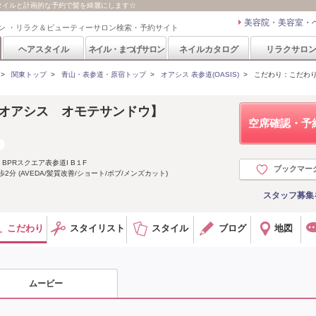
スタイルと計画的な予約で髪を綺麗にします☆
美容院・美容室・
ン ・リラク＆ビューティーサロン検索・予約サイト
ヘアスタイル
ネイル・まつげサロン
ネイルカタログ
リラクサロ
>
関東トップ
>
青山・表参道・原宿トップ
>
オアシス 表参道(OASIS)
>
こだわり：こだわり
道【オアシス オモテサンドウ】
空席確認・予
BPRスクエア表参道I B１F
ブックマー
分 (AVEDA/髪質改善/ショート/ボブ/メンズカット)
スタッフ募集
こだわり
スタイリスト
スタイル
ブログ
地図
ムービー