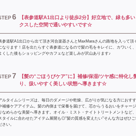
6
【表参道駅A1出口より徒歩2分】好立地で、緑も多い
STEP
クスした空間で通いやすいです☆
表参道駅A1出口から出て頂き河合楽器さんとMaxMaraさんの路地を入って頂
になります！店を出たらすぐ表参道になるので髪の毛をキレイに、カワいく
よくした後もショッピングやカフェなど楽しみが沢山あります♪
7
【髪の“ごほうびケア”に】補修/保湿/ツヤ感に特化し
STEP
り、扱いやすく美しい状態へ導きます☆
アルタイムシリーズは、毎日のダメージや乾燥、広がりが気になる方におす
中補修ケアアイテム。髪の内側まで栄養を届けて、芯からうるおいをチャー
りなめらかな美髪へ導きます。オイル・ミスト・ナイトトリートメントなど
スタイルに合わせたアイテム展開も◎"髪の質感を変えたい"そんな方はぜひご
ださい。