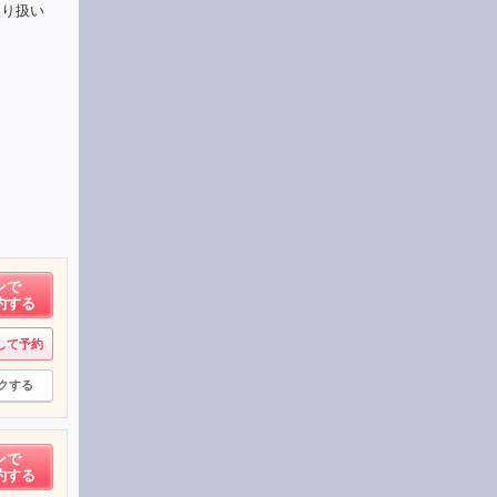
取り扱い
ンで
約する
して予約
クする
ンで
約する