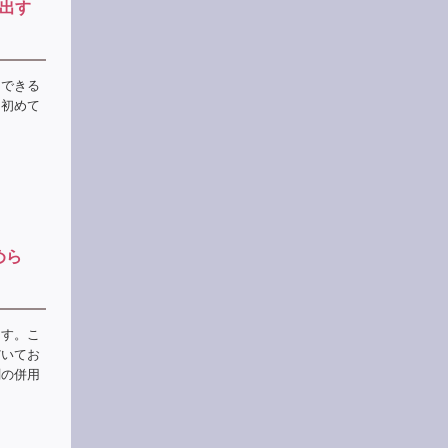
き出す
えできる
。初めて
めら
ます。こ
だいてお
剤の併用