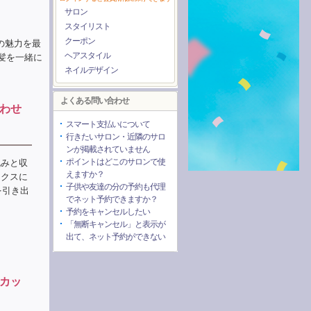
サロン
スタイリスト
クーポン
様の魅力を最
ヘアスタイル
髪を一緒に
ネイルデザイン
よくある問い合わせ
わせ
スマート支払いについて
行きたいサロン・近隣のサロ
ンが掲載されていません
ポイントはどこのサロンで使
丸みと収
えますか？
ックスに
子供や友達の分の予約も代理
を引き出
でネット予約できますか？
予約をキャンセルしたい
「無断キャンセル」と表示が
出て、ネット予約ができない
カッ