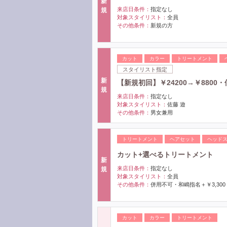
新
来店日条件：
指定なし
規
対象スタイリスト：
全員
その他条件：
新規の方
カット
カラー
トリートメント
スタイリスト指定
新
【新規初回】￥24200→￥880
規
来店日条件：
指定なし
対象スタイリスト：
佐藤 遊
その他条件：
男女兼用
トリートメント
ヘアセット
ヘッド
カット+選べるトリートメント
新
来店日条件：
指定なし
規
対象スタイリスト：
全員
その他条件：
併用不可・和嶋指名＋￥3,300
カット
カラー
トリートメント