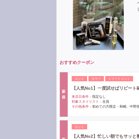
おすすめクーポン
カット
カラー
トリートメント
【人気No1】一度試せばリピート確
新
来店日条件：
指定なし
規
対象スタイリスト：
全員
その他条件：
初めての方限定・和嶋、中野指名
カット
【人気No2】忙しい朝でもサッと整