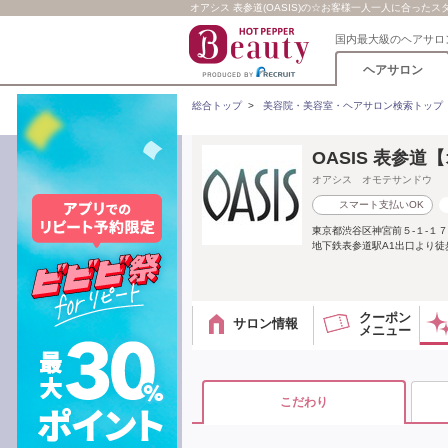
オアシス 表参道(OASIS)の☆お客様一人一人に合った
国内最大級のヘアサロ
ヘアサロン
総合トップ
>
美容院・美容室・ヘアサロン検索トップ
OASIS 表参
オアシス オモテサンドウ
スマート支払いOK
東京都渋谷区神宮前５‐１-１７ 
地下鉄表参道駅A1出口より徒歩2
クーポン
サロン情報
メニュー
こだわり