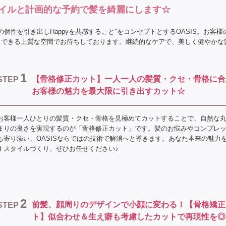
イルと計画的な予約で髪を綺麗にします☆
の個性を引き出しHappyを共感すること"をコンセプトとするOASIS。お客
スできる上質な空間でお待ちしております。継続的なケアで、美しく健やかな
1
【骨格修正カット】一人一人の髪質・クセ・骨格に合
STEP
お客様の魅力を最大限に引き出すカット☆
お客様一人ひとりの髪質・クセ・骨格を見極めてカットすることで、自然な
まりの良さを実現するのが「骨格修正カット」です。髪のお悩みやコンプレ
も寄り添い、OASISならではの技術で解消へと導きます。あなた本来の魅力
すスタイルづくり、ぜひお任せください♪
2
前髪、顔周りのデザインで小顔に変わる！【骨格矯正
STEP
ト】似合わせ＆生え癖も考慮したカットで再現性を◎