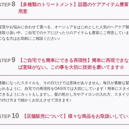
8
【多種類のトリートメント】話題のケアアイテム豊富
STEP
用意
髪質やお悩みに合わせて選べる、オージュアをはじめとした人気のヘアケア
数取り扱い中。ご自宅でのケアにぴったりのアイテムも豊富にご用意してい
になる方はお気軽にご相談ください♪
9
【ご自宅でも簡単にできる再現性】簡単に再現できな
STEP
ば意味がない。この事を大切に技術を磨いてます☆
素敵になったスタイルも、その日だけでは意味がありません。毎日が素敵な
られるように、自宅での再現性をOASISでは大切にしています！簡単にスタ
できるようにカットもしますし、髪の乾かし方やアイロンの入れ方、スタイ
の付け方まで細かくお伝えさせて頂きます♪
10
【店舗販売について】様々な商品をお取扱いしてい
STEP