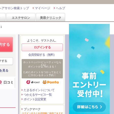
ヘアサロン検索トップ
マイページ
ヘルプ
ン
エステサロン
美容クリニック
1
ようこそ、ゲストさん。
約する
ログインする
会員登録する（無料）
クする
ホットペッパービューティーなら
1%
ポイントが
たまる！
を見る
ためたポイントをつかっておとく
にサロンをネット予約！
口コミ
たまるポイントについて
つかえるサービス一覧
ポイント設定変更
ブックマーク
ログインすると会員情報に保存できます