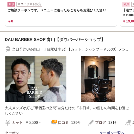
新規
スタイリスト指定
全員
ご相談クーポンです。メニューに迷ったらこちらをお選びください
【逆プ
￥1900
￥0
￥19,0
DAU BARBER SHOP 青山【ダウバーバーショップ】
当日予約OK◎青山一丁目駅徒歩3分【カット、シャンプー￥5500】メン
ズ/バーバー
大人メンズが好む”半個室の空間”自分だけの『非日常』の癒しの時間をお過ご
しください
カット
￥5,500～
口コミ
129件
ブログ
181件
クーポン
クーポン一覧へ