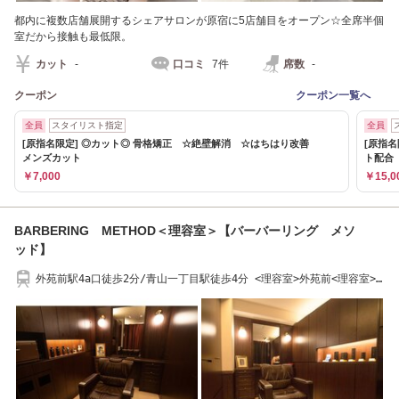
都内に複数店舗展開するシェアサロンが原宿に5店舗目をオープン☆全席半個
室だから接触も最低限。
カット
-
口コミ
7件
席数
-
クーポン
クーポン一覧へ
全員
スタイリスト指定
全員
[原指名限定] ◎カット◎ 骨格矯正 ☆絶壁解消 ☆はちはり改善
[原指
メンズカット
ト配合
￥7,000
￥15,0
BARBERING METHOD＜理容室＞【バーバーリング メソ
ッド】
外苑前駅4a口徒歩2分/青山一丁目駅徒歩4分 <理容室>外苑前<理容室>
青山一丁目<理容室>