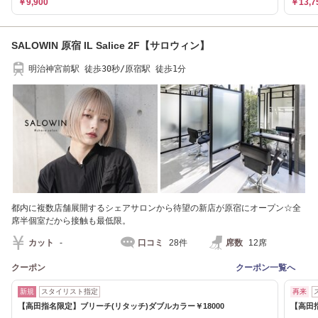
￥9,900
￥13,7
SALOWIN 原宿 IL Salice 2F【サロウィン】
明治神宮前駅 徒歩30秒/原宿駅 徒歩1分
都内に複数店舗展開するシェアサロンから待望の新店が原宿にオープン☆全
席半個室だから接触も最低限。
カット
-
口コミ
28件
席数
12席
クーポン
クーポン一覧へ
新規
スタイリスト指定
再来
【高田指名限定】ブリーチ(リタッチ)ダブルカラー￥18000
【高田指