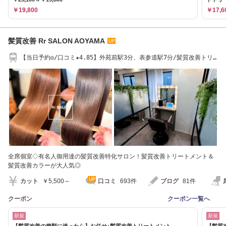
￥19,800
￥17,6
髪質改善 Rr SALON AOYAMA
【当日予約◎/口コミ★4.85】外苑前駅3分、表参道駅7分/髪質改善トリ
ートメント
全席個室◇有名人御用達の髪質改善特化サロン！髪質改善トリートメント＆
髪質改善カラーが大人気◎
カット
￥5,500～
口コミ
693件
ブログ
81件
クーポン
クーポン一覧へ
新規
新規
【髪質改善の種類に迷ったら】お任せ♪髪質改善トリートメント
【髪質