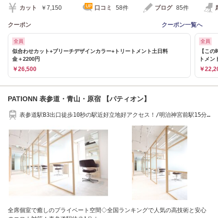
カット
￥7,150
口コミ
58件
ブログ
85件
クーポン
クーポン一覧へ
全員
全員
似合わせカット+ブリーチデザインカラー+トリートメント土日料
【この
金＋2200円
トメン
￥26,500
￥22,2
PATIONN 表参道・青山・原宿 【パティオン】
表参道駅B3出口徒歩10秒の駅近好立地好アクセス！/明治神宮前駅15分/
渋谷駅15分
全席個室で癒しのプライベート空間◇全国ランキングで人気の高技術と安心