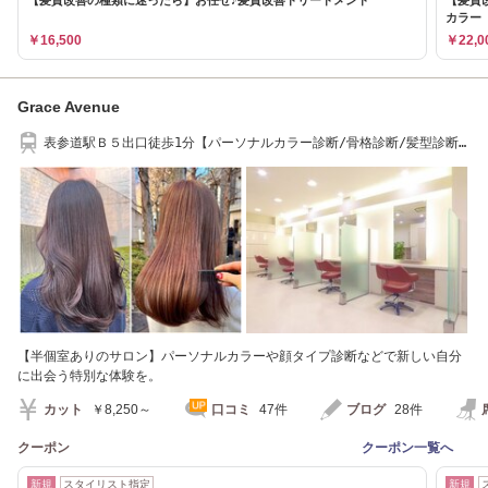
カラー
￥16,500
￥22,0
Grace Avenue
表参道駅Ｂ５出口徒歩1分【パーソナルカラー診断/骨格診断/髪型診断/
表参道/東京】
【半個室ありのサロン】パーソナルカラーや顔タイプ診断などで新しい自分
に出会う特別な体験を。
カット
￥8,250～
口コミ
47件
ブログ
28件
クーポン
クーポン一覧へ
新規
スタイリスト指定
新規