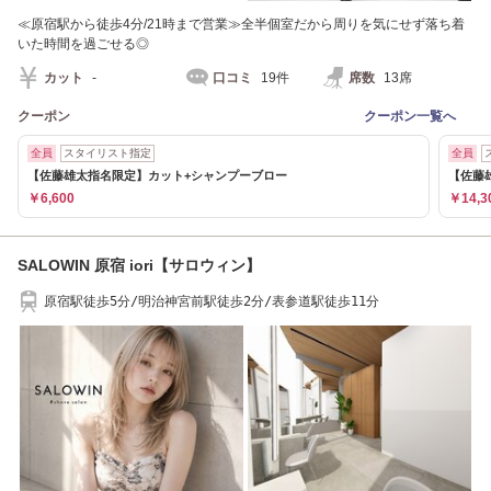
≪原宿駅から徒歩4分/21時まで営業≫全半個室だから周りを気にせず落ち着
いた時間を過ごせる◎
カット
-
口コミ
19件
席数
13席
クーポン
クーポン一覧へ
全員
スタイリスト指定
全員
【佐藤雄太指名限定】カット+シャンプーブロー
【佐藤
￥6,600
￥14,3
SALOWIN 原宿 iori【サロウィン】
原宿駅徒歩5分/明治神宮前駅徒歩2分/表参道駅徒歩11分