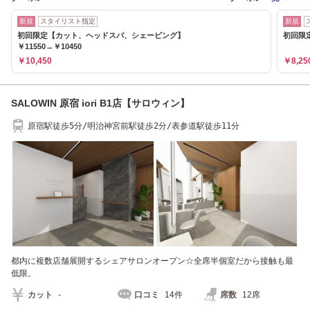
新規
スタイリスト指定
新規
初回限定【カット、ヘッドスパ、シェービング】
初回限定
￥11550→￥10450
￥10,450
￥8,25
SALOWIN 原宿 iori B1店【サロウィン】
原宿駅徒歩5分/明治神宮前駅徒歩2分/表参道駅徒歩11分
都内に複数店舗展開するシェアサロンオープン☆全席半個室だから接触も最
低限。
カット
-
口コミ
14件
席数
12席