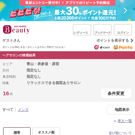
レディース
ブックマーク
ログイン
ゲストさん
ポイントを表示する
ポイントが1%たまる！
ポイントはサロン予約でつかえる！
ヘアサロンの検索結果
青山・表参道・原宿
エリア
指定なし
日付
指定なし
来店時刻
リラックスできる個室ありサロン
特集
16
条件変更
件
すべて
メンズ
地図表示
求人一覧
オススメ順
標準
並び順について