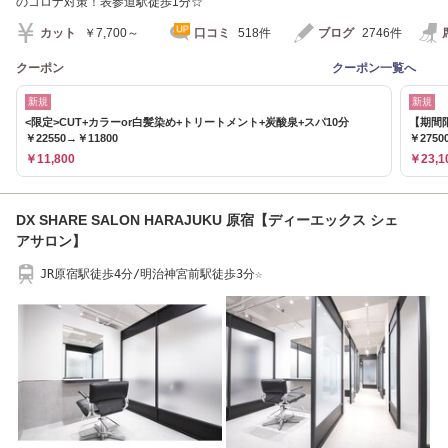
のコロナ対策！表参道駅徒歩1分☆
カット
￥7,700～
口コミ
518件
ブログ
2746件
クーポン
クーポン一覧へ
新規
新規
<限定>CUT+カラーor白髪染め+トリートメント+炭酸泉+スパ10分
【期間
￥22550→￥11800
￥2750
￥11,800
￥23,1
DX SHARE SALON HARAJUKU 原宿【ディーエックス シェ
アサロン】
JR原宿駅徒歩4分/明治神宮前駅徒歩3分☆