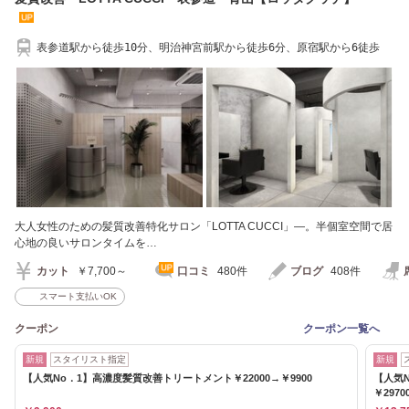
表参道駅から徒歩10分、明治神宮前駅から徒歩6分、原宿駅から6徒歩
大人女性のための髪質改善特化サロン「LOTTA CUCCI」―。半個室空間で居
心地の良いサロンタイムを…
カット
￥7,700～
口コミ
480件
ブログ
408件
スマート支払いOK
クーポン
クーポン一覧へ
新規
スタイリスト指定
新規
【人気No．1】高濃度髪質改善トリートメント￥22000→￥9900
【人気
￥2970