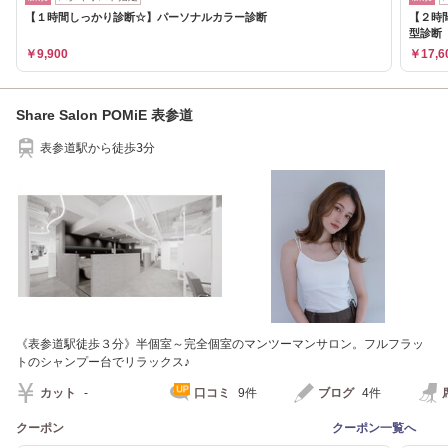
【１時間しっかり診断☆】パーソナルカラー診断
【２時
型診断
￥9,900
￥17,6
Share Salon POMiE 表参道
表参道駅から徒歩3分
《表参道駅徒歩３分》半個室～完全個室のマンツーマンサロン。フルフラッ
トのシャンプー台でリラックス♪
カット
-
口コミ
9件
ブログ
4件
クーポン
クーポン一覧へ