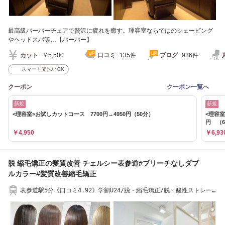
最高級バーバーチェアで贅沢に疲れを癒す。理容室ならではのシェービング
やヘッドスパ等…【バーバー】
カット
￥5,500
口コミ
135件
ブログ
936件
スマート支払いOK
クーポン
クーポン一覧へ
新規
新規
<理容室>お試しカットコース 7700円→4950円（50分）
<理容室
円 （6
￥4,950
￥6,93
脱 縮毛矯正の髪質改善 チェルシー表参道#ブリーチなしダブ
ルカラー#髪質改善縮毛矯正
表参道駅5分《口コミ4.92》学割U24/脱・縮毛矯正/脱・酸性ストレー
ト/髪質改善