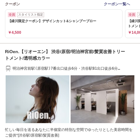
クーポン
クーポン一覧へ
全員
スタイリスト指定
全員
【緑川限定クーポン】デザインカット&シャンプーブロー
【緑川
トメン
￥4,500
￥14,0
RiOen.【リオーエン】 渋谷/原宿/明治神宮前/髪質改善トリー
トメント/透明感カラー
明治神宮前駅(原宿駅)7番出口徒歩6分・渋谷駅B1出口徒歩6分
（SALOWIN渋谷caldo店内）
忙しい毎日を送るあなたに半個室の特別な空間でゆったりとした美容時間を
ご提供*[渋谷駅/原宿駅/髪質改善]