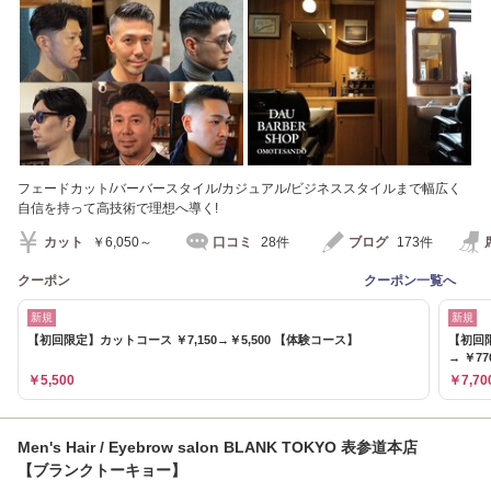
フェードカット/バーバースタイル/カジュアル/ビジネススタイルまで幅広く
自信を持って高技術で理想へ導く!
カット
￥6,050～
口コミ
28件
ブログ
173件
クーポン
クーポン一覧へ
新規
新規
【初回限定】カットコース ￥7,150→￥5,500 【体験コース】
【初回限
→ ￥77
￥5,500
￥7,70
Men's Hair / Eyebrow salon BLANK TOKYO 表参道本店
【ブランクトーキョー】