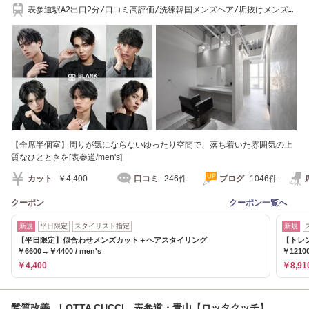
表参道駅A2出口2分/口コミ高評価/洗練韓国メンズヘア/垢抜けメンズ眉
カット・眉パーマ
【全席半個室】周りが気にならないゆったり空間で、落ち着いた雰囲気の上
質なひとときを[表参道/men's]
カット
￥4,400
口コミ
246件
ブログ
1046件
クーポン
クーポン一覧へ
新規
平日限定
スタイリスト指定
新規
【平日限定】似合わせメンズカット＋ヘアスタイリング
【トレ
￥6600→￥4400 / men's
￥1210
￥4,400
￥8,91
髪質改善 LOTTA CUCCI 表参道・青山【ロッタクッチ】