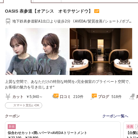
OASIS 表参道【オアシス オモテサンドウ】
地下鉄表参道駅A1出口より徒歩2分 (AVEDA/髪質改善/ショート/ボブ/
メンズカット)
上質な空間で、あなただけの特別な時間を♪完全個室のプライベート空間で、
お客様の魅力を引き出します*
カット
￥5,940～
口コミ
210件
ブログ
518件
スマート支払いOK
クーポン
クーポン一覧へ
新規
全員
似合わせカット+潤いパーマ+AVEDAトリートメント
【白髪ぼ
￥23,100→￥19,800
トトリ