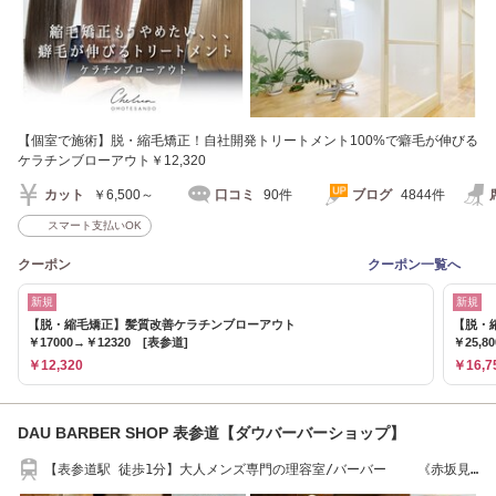
【個室で施術】脱・縮毛矯正！自社開発トリートメント100%で癖毛が伸びる
ケラチンブローアウト￥12,320
カット
￥6,500～
口コミ
90件
ブログ
4844件
スマート支払いOK
クーポン
クーポン一覧へ
新規
新規
【脱・縮毛矯正】髪質改善ケラチンブローアウト
【脱・
￥17000→￥12320 [表参道]
￥25,8
￥12,320
￥16,7
DAU BARBER SHOP 表参道【ダウバーバーショップ】
【表参道駅 徒歩1分】大人メンズ専門の理容室/バーバー 《赤坂見
附 広尾 渋谷》