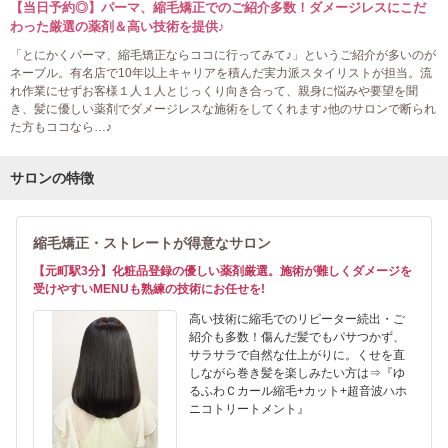
【当日予約◎】パーマ、縮毛矯正でのご紹介多数！ダメージレスにこだ
わった厳選の薬剤＆高い技術を提供♪
「とにかくパーマ、縮毛矯正ならココに行ってみて♪」というご紹介が多いのが
ネーブル。有名店で10年以上キャリアを積んだ実力派スタイリストが担当。流
れ作業にせずお客様１人１人とじっくり向き合って、親身に悩みや要望を聞
き、髪に優しい薬剤でダメージレスな施術をしてくれます♪他のサロンで断られ
た方もココなら…♪
サロンの特徴
縮毛矯正・ストレートが得意なサロン
【元町駅3分】化粧品登録の優しい薬剤厳選。施術が難しくダメージを
受けやすいMENUも熟練の技術にお任せを!
高い技術に縮毛でのリピーター続出・ご
紹介も多数！傷んだ髪でもパサつかず、
サラサラで自然な仕上がりに。くせを直
しながら巻き髪を楽しみたい方は⇒『ゆ
るふわＣカール縮毛+カット+超音波ハホ
ニコトリートメント』