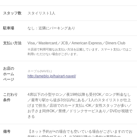
スタッフ数
スタイリスト1人
駐車場
なし：近隣にパーキングあり
支払い方法
Visa／Mastercard／JCB／American Express／Diners Club
※店頭で利用可能なお支払い方法を記載しています。スマート支払いではご
利用いただけない場合がございます。
お店の
ネーブル(NAVEL)
ホーム
http://ameblo.jp/hairart-navel/
ページ
こだわり
4席以下の小型サロン／夜19時以降も受付OK／ロング料金なし
条件
／最寄り駅から徒歩3分以内にある／1人のスタイリストが仕上
げまで担当／店頭でのカード支払いOK／女性スタッフが多い／
お子さま同伴OK／禁煙／ドリンクサービスあり／DVDが視聴で
きる
備考
【ネット予約が×の場合でも空いている場合がございますのでお
気軽にお問合せ下さい】 ※20時以降のご予約は要問合せ