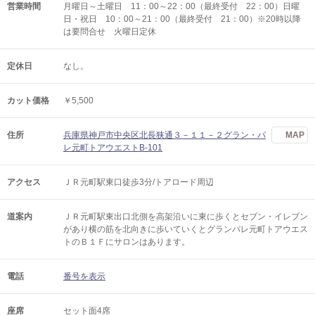
営業時間
月曜日～土曜日 11：00～22：00（最終受付 22：00）日曜
日・祝日 10：00～21：00（最終受付 21：00）※20時以降
は要問合せ 火曜日定休
定休日
なし。
カット価格
￥5,500
住所
兵庫県神戸市中央区北長狭通３－１１－２グラン・パ
MAP
レ元町トアウエストB-101
アクセス
ＪＲ元町駅東口徒歩3分/トアロード周辺
道案内
ＪＲ元町駅東出口北側を高架沿いに東に歩くとセブン・イレブン
があり横の筋を北向きに歩いていくとグランパレ元町トアウエス
トのＢ１Ｆにサロンはあります。
電話
番号を表示
座席
セット面4席