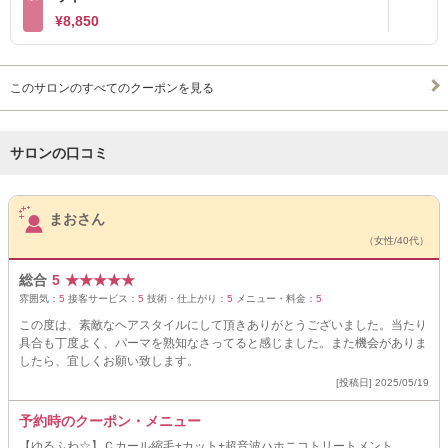
¥8,850
このサロンのすべてのクーポンを見る
サロンの口コミ
サロンPick Up
まおさん
（女性/40代）
総合
5
★
★
★
★
★
雰囲気：
5
接客サービス：
5
技術・仕上がり：
5
メニュー・料金：
5
この度は、素敵なヘアスタイルにして頂きありがとうございました。当たり
具合も丁度よく、パーマを熟知なさってると感じました。また機会がありま
したら、宜しくお願い致します。
[投稿日] 2025/05/19
予約時のクーポン・メニュー
【ゆるふわ☆】Ｃカール縮毛+カット+超音波ハホニコトリートメント