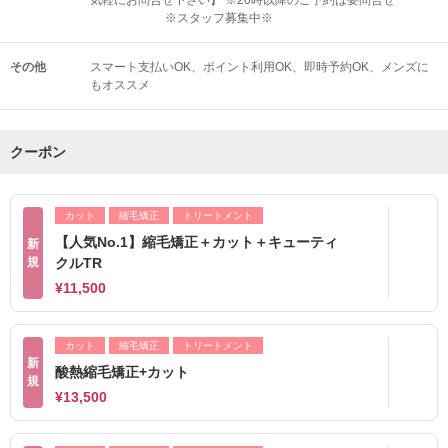
※スタッフ募集中※
その他
スマート支払いOK
ポイント利用OK
即時予約OK
メンズに
もオススメ
クーポン
カット
縮毛矯正
トリートメント
【人気No.1】縮毛矯正＋カット＋キューティ
新
規
クルTR
¥11,500
カット
縮毛矯正
トリートメント
新
酸熱縮毛矯正+カット
規
¥13,500