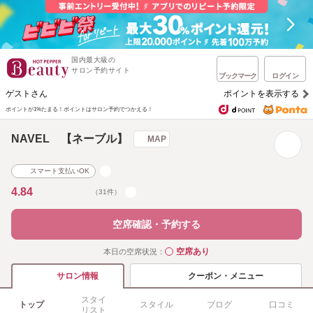
国内最大級の
サロン予約サイト
ブックマーク
ログイン
ゲストさん
ポイントを表示する
ポイントが1%たまる！
ポイントはサロン予約でつかえる！
NAVEL 【ネーブル】
MAP
スマート支払いOK
4.84
（31件）
空席確認・予約する
空席あり
本日の空席状況：
◯
クーポン・メニュー
サロン情報
スタイ
トップ
スタイル
ブログ
口コミ
リスト