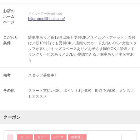
お店の
メイルヘアー(Meilll hair)
ホーム
https://meilll-hair.com/
ページ
こだわり
駐車場あり／夜19時以降も受付OK／ネイル／ヘアセット／着付
条件
け／朝10時前でも受付OK／店頭でのカード支払いOK／女性スタ
ッフが多い／キッズスペースあり／お子さま同伴OK／禁煙／ド
リンクサービスあり／DVDが視聴できる／個室あり／半個室あ
り
備考
スタッフ募集中♪
その他
スマート支払いOK
ポイント利用OK
即時予約OK
メンズに
もオススメ
クーポン
カット
カラー
パーマ
縮毛矯正