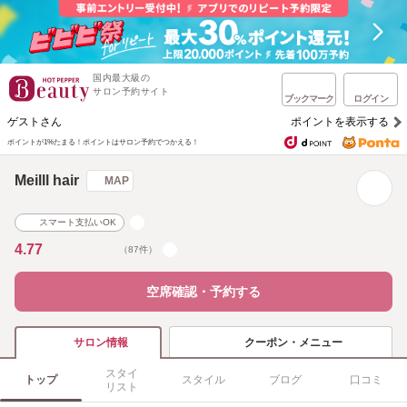
国内最大級の
サロン予約サイト
ブックマーク
ログイン
ゲストさん
ポイントを表示する
ポイントが1%たまる！
ポイントはサロン予約でつかえる！
Meilll hair
MAP
スマート支払いOK
4.77
（87件）
空席確認・予約する
クーポン・メニュー
サロン情報
スタイ
トップ
スタイル
ブログ
口コミ
リスト