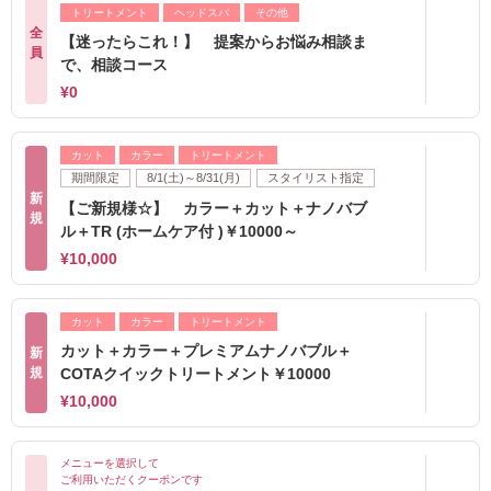
トリートメント
ヘッドスパ
その他
全
【迷ったらこれ！】 提案からお悩み相談ま
員
で、相談コース
¥0
カット
カラー
トリートメント
期間限定
8/1(土)～8/31(月)
スタイリスト指定
新
【ご新規様☆】 カラー＋カット＋ナノバブ
規
ル＋TR (ホームケア付 )￥10000～
¥10,000
カット
カラー
トリートメント
カット＋カラー＋プレミアムナノバブル＋
新
規
COTAクイックトリートメント￥10000
¥10,000
メニューを選択して
ご利用いただくクーポンです