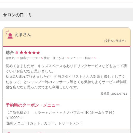
サロンの口コミ
サロンPick Up
えまさん
（女性/20代後半）
総合
5
★
★
★
★
★
雰囲気：
5
接客サービス：
5
技術・仕上がり：
5
メニュー・料金：
5
初めてきましたが、キッズスペースもありドリンクサービスなどもあって凄
くいいお店だなと思いました。
幼児2人連れて行きましたが、担当スタイリストさんの対応も優しくしてく
ださって、とシャンプー時のマッサージ等とても気持ちよくサービス精神旺
盛な店だなと思ったのでまた利用したいです。
[投稿日] 2026/07/11
予約時のクーポン・メニュー
【ご新規様☆】 カラー＋カット＋ナノバブル＋TR (ホームケア付 )
￥10000～
[施術メニュー] カット、カラー、トリートメント