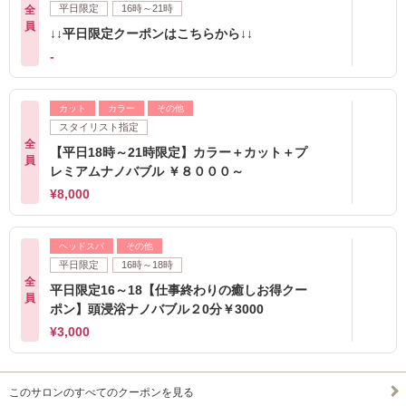
平日限定
16時～21時
全
員
↓↓平日限定クーポンはこちらから↓↓
-
カット
カラー
その他
スタイリスト指定
全
【平日18時～21時限定】カラー＋カット＋プ
員
レミアムナノバブル ￥８０００～
¥8,000
ヘッドスパ
その他
平日限定
16時～18時
全
平日限定16～18【仕事終わりの癒しお得クー
員
ポン】頭浸浴ナノバブル２0分￥3000
¥3,000
このサロンのすべてのクーポンを見る