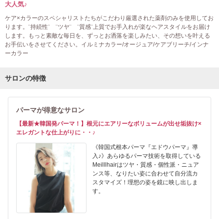
大人気♪
ケア×カラーのスペシャリストたちがこだわり厳選された薬剤のみを使用してお
ります。¨持続性¨ ¨ツヤ¨ ¨質感¨上質でお手入れが楽なヘアスタイルをお届け
します。もっと素敵な毎日を、ずっとお洒落を楽しみたい、その想いを叶える
お手伝いをさせてください。イルミナカラー/オージュア/ケアブリーチ/インナ
ーカラー
サロンの特徴
パーマが得意なサロン
【最新★韓国発パーマ！】根元にエアリーなボリュームが出せ垢抜け×
エレガントな仕上がりに・・♪
《韓国式根本パーマ『エドウパーマ』導
入♪》あらゆるパーマ技術を取得している
Meilllhairはツヤ・質感・個性派・ニュア
ンス等、なりたい姿に合わせて自分流カ
スタマイズ！理想の姿を鏡に映し出しま
す。