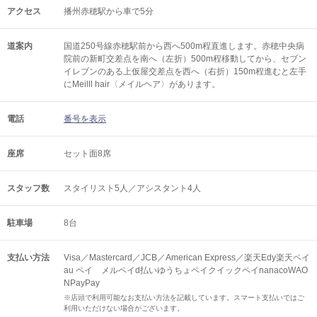
アクセス
播州赤穂駅から車で5分
道案内
国道250号線赤穂駅前から西へ500m程直進します。赤穂中央病
院前の新町交差点を南へ（左折）500m程移動してから、セブン
イレブンのある上仮屋交差点を西へ（右折）150m程進むと左手
にMeilll hair〈メイルヘア〉があります。
電話
番号を表示
座席
セット面8席
スタッフ数
スタイリスト5人／アシスタント4人
駐車場
8台
支払い方法
Visa／Mastercard／JCB／American Express／楽天Edy楽天ペイ
au ペイ メルペイd払いゆうちょペイクイックペイnanacoWAO
NPayPay
※店頭で利用可能なお支払い方法を記載しています。スマート支払いではご
利用いただけない場合がございます。