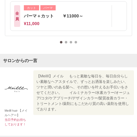
カット
パーマ
全
パーマ＋カット ￥11000～
員
¥11,000
サロンからの一言
【Meilll】メイル もっと素敵な毎日を、毎日自分らし
い素敵なヘアスタイルで、ずっとお洒落を楽しみたい、
ツヤと潤いのある髪へ、その想いを叶えるお手伝いをさ
せてください。 イルミナカラー/水素カラー/オージュ
ア/コタ/ケアブリーチ/デザインカラー/髪質改善カラー・
トリートメント/薬剤にもこだわり質の高い薬剤を使用し
ております。
Meilll hair 【メイ
ルヘアー】
当日予約お待ち
しております！