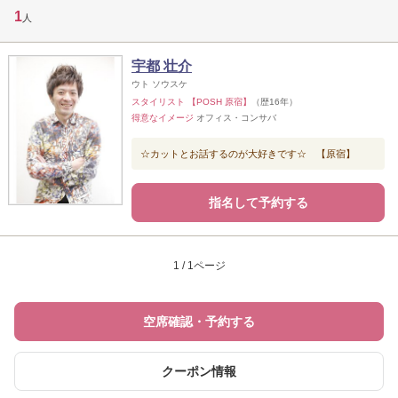
1
人
宇都 壮介
ウト ソウスケ
スタイリスト 【POSH 原宿】
（歴16年）
得意なイメージ
オフィス・コンサバ
☆カットとお話するのが大好きです☆ 【原宿】
指名して予約する
1 / 1ページ
空席確認・予約する
クーポン情報