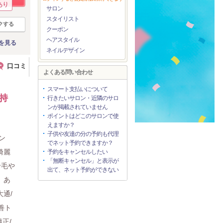
あり
サロン
スタイリスト
クする
クーポン
ヘアスタイル
を見る
ネイルデザイン
口コミ
よくある問い合わせ
スマート支払いについて
持
行きたいサロン・近隣のサロ
ンが掲載されていません
ポイントはどこのサロンで使
えますか？
子供や友達の分の予約も代理
ン
でネット予約できますか？
綺麗
予約をキャンセルしたい
「無断キャンセル」と表示が
せ毛や
出て、ネット予約ができない
。あ
大通/
善ト
正/