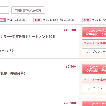
2回目以降来店の方
新規
サロンに初来店の方
再来
サロンに2回目以降にご来店の方
全員
サロンにご
¥12,100
このクーポ
空席確認・予
カラー+髪質改善トリートメント50％
メニューを追加
ョートも人気]
ブックマー
¥5,500
このクーポ
空席確認・予
（札幌 髪質改善）
メニューを追加
ブックマー
¥20,900
このクーポ