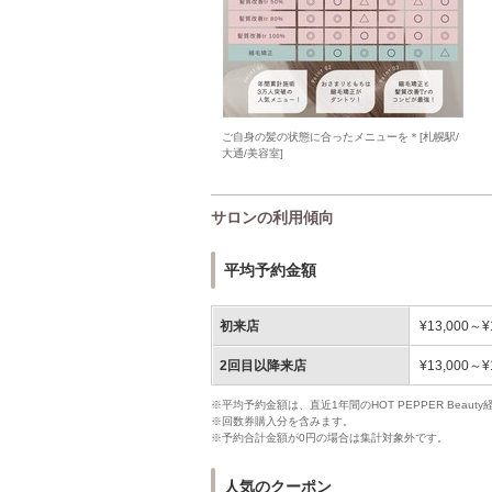
ご自身の髪の状態に合ったメニューを＊[札幌駅/
大通/美容室]
サロンの利用傾向
平均予約金額
初来店
¥13,000～¥
2回目以降来店
¥13,000～¥
※平均予約金額は、直近1年間のHOT PEPPER Bea
※回数券購入分を含みます。
※予約合計金額が0円の場合は集計対象外です。
人気のクーポン