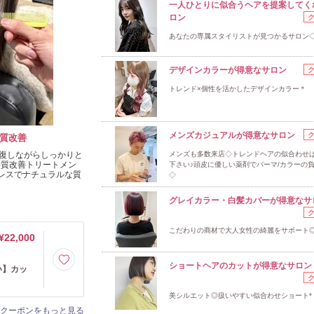
一人ひとりに似合うヘアを提案してく
ロン
あなたの専属スタイリストが見つかるサロン
デザインカラーが得意なサロン
トレンド×個性を活かしたデザインカラー＊
メンズカジュアルが得意なサロン
質改善
復しながらしっかりと
メンズも多数来店◇トレンドヘアの似合わせ
髪質改善トリートメン
下さい♪頭皮に優しい薬剤でパーマ/カラーの
ジレスでナチュラルな質
◇
グレイカラー・白髪カバーが得意なサ
こだわりの商材で大人女性の綺麗をサポート
¥22,000
ショートヘアのカットが得意なサロン
い】カッ
美シルエット◎扱いやすい似合わせショート*
クーポンをもっと見る