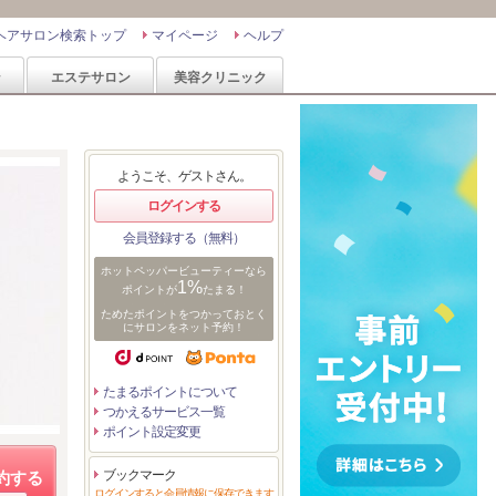
ヘアサロン検索トップ
マイページ
ヘルプ
ン
エステサロン
美容クリニック
ようこそ、ゲストさん。
ログインする
会員登録する（無料）
ホットペッパービューティーなら
1%
ポイントが
たまる！
ためたポイントをつかっておとく
にサロンをネット予約！
たまるポイントについて
つかえるサービス一覧
ポイント設定変更
ブックマーク
約する
ログインすると会員情報に保存できます