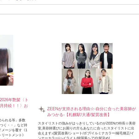
大人女性向けこだわりサロン
・10代から60代まで幅広い層のお客様に支持
だいています
026年艶髪〈ト
月持続！！〉お
ZEENが支持される理由☆-自分に合った美容師が
みつかる-【札幌駅/大通/髪質改善】
められる等」多数
スタイリストの強みがはっきりしているのがZEENの特長☆美容
サつく・・」など持
室,美容師選びにお困りの方もあなたに合ったスタイリストに出
イメージを覆す《1
会えます♪[髪質改善/ショート/ボブ/イルミナカラー/縮毛矯正/イ
トリートメント》
ンナーカラー/ハイライト/韓国風ヘア/白髪染め]