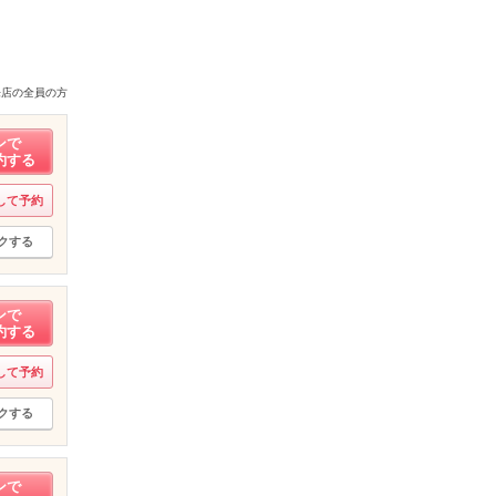
来店の全員の方
ンで
約する
して予約
クする
ンで
約する
して予約
クする
ンで