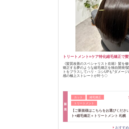
トリートメント×ケア特化縮毛矯正で髪
《髪質改善のスペシャリスト在籍》髪を修
矯正する夢のような縮毛矯正を独自開発!
トをプラスしてハリ・コシUPも*ダメー
感の極上ストレートが叶う◇
カット
縮毛矯正
トリートメント
新
規
【ご新規様はこちらをお選びくださ
ト+縮毛矯正＋トリートメント 札幌
おすすめ