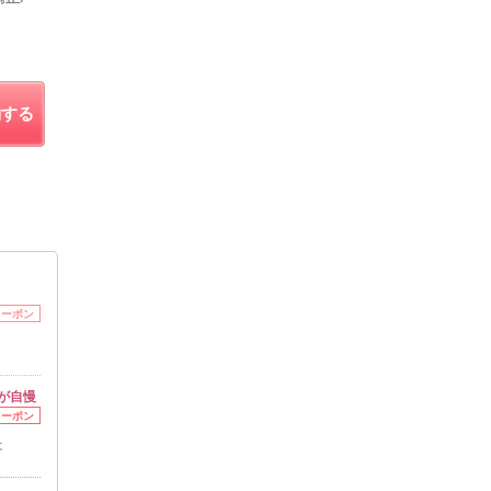
約する
クーポン
が自慢
クーポン
に