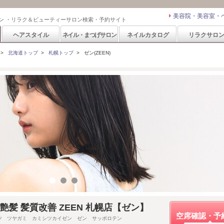
美容院・美容室・
ン ・リラク＆ビューティーサロン検索・予約サイト
ヘアスタイル
ネイル・まつげサロン
ネイルカタログ
リラクサロ
>
北海道トップ
>
札幌トップ
>
ゼン(ZEEN)
艶髪 髪質改善 ZEEN 札幌店【ゼン】
空席確認・予
ツ ツヤガミ カミシツカイゼン ゼン サッポロテン