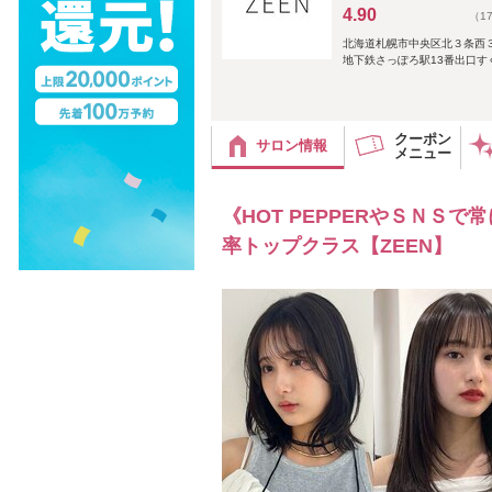
4.90
（1
北海道札幌市中央区北３条西
地下鉄さっぽろ駅13番出口す
クーポン
サロン情報
メニュー
《HOT PEPPERやＳＮ
率トップクラス【ZEEN】