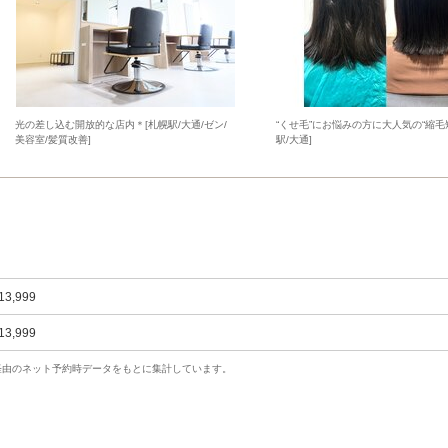
光の差し込む開放的な店内＊[札幌駅/大通/ゼン/
“くせ毛”にお悩みの方に大人気の“縮毛矯
美容室/髪質改善]
駅/大通]
13,999
13,999
uty経由のネット予約時データをもとに集計しています。