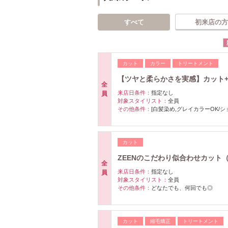
すべて
初来店の方
カット
カラー
トリートメント
【ツヤと柔らかさを実感】カット+
全
来店日条件：
指定なし
員
対象スタイリスト：
全員
その他条件：
[白髪染め,グレイカラーOK/シ
カット
ZEENのこだわり似合わせカット
全
来店日条件：
指定なし
員
対象スタイリスト：
全員
その他条件：
どなたでも、何回でも◎
カット
縮毛矯正
トリートメント