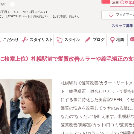
◯
空席
本日
73件）
３丁目１－４１ Ｎ北３西３ビル７F
ブックマー
ぐ、【TOKYUデパート】斜め向かい、【かに本家】向かい。
スタッフ募集
こだわり
スタイリスト
スタイル
ブログ
地図
Ｓで常に検索上位》札幌駅前で髪質改善カラーや縮毛矯正の支
札幌駅前で髪質改善/カラートリートメ
ト・縮毛矯正・似合わせカットで髪を
にする事に特化した美容室ZEEN。く
髪質の悩みを改善してツヤのある髪に
なたの“なりたい”を叶えます。札幌駅/
髪質改善/美容室/カット/口コミ/髪質改
リートメント/カラー/ヘッドスパ/縮毛矯