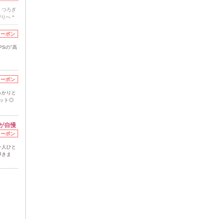
くつろぎ
がりへ＊
クーポン
Sの"高
クーポン
っかりと
ット◎
が自慢
クーポン
一人ひと
導きま