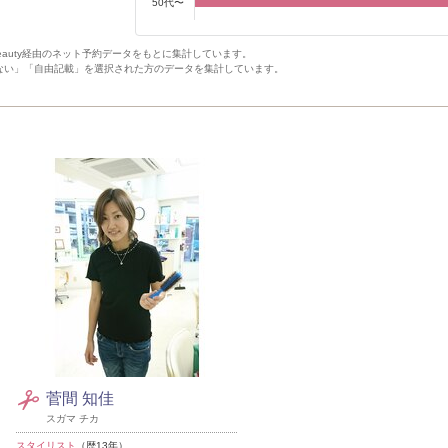
50代〜
Beauty経由のネット予約データをもとに集計しています。
ない」「自由記載」を選択された方のデータを集計しています。
ト
菅間 知佳
スガマ チカ
スタイリスト
（歴13年）