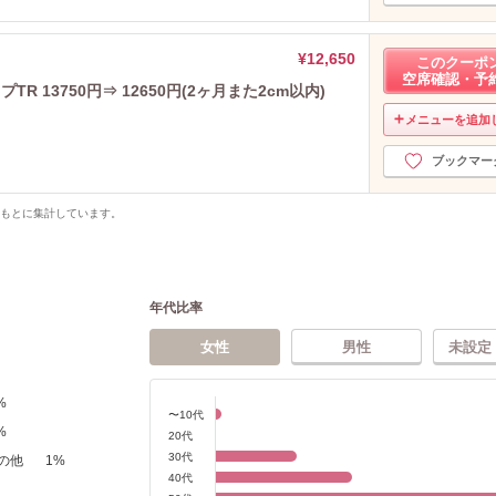
¥12,650
このクーポ
空席確認・予
 13750円⇒ 12650円(2ヶ月また2cm以内)
メニューを追加
ブックマー
をもとに集計しています。
年代比率
女性
男性
未設定
%
〜10代
%
20代
30代
の他
1
%
40代