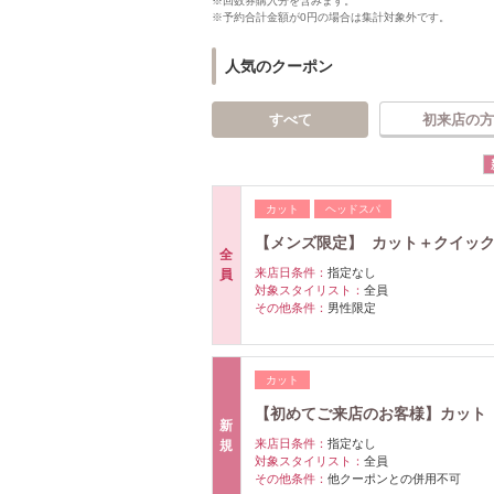
※回数券購入分を含みます。
※予約合計金額が0円の場合は集計対象外です。
人気のクーポン
すべて
初来店の方
カット
ヘッドスパ
【メンズ限定】 カット＋クイックヘ
全
来店日条件：
指定なし
員
対象スタイリスト：
全員
その他条件：
男性限定
カット
【初めてご来店のお客様】カット 49
新
来店日条件：
指定なし
規
対象スタイリスト：
全員
その他条件：
他クーポンとの併用不可