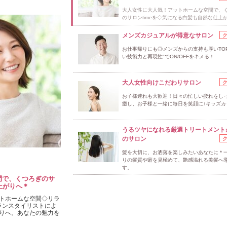
大人女性に大人気！アットホームな空間で、
のサロンtimeを◇気になる白髪も自然な仕上
メンズカジュアルが得意なサロン
お仕事帰りにも◎メンズからの支持も厚いTOP
い技術力と再現性"でON/OFFをキメる！
大人女性向けこだわりサロン
お子様連れも大歓迎！日々の忙しい疲れをし
癒し、お子様と一緒に毎日を笑顔に♪キッズカ
うるツヤになれる厳選トリートメント
のサロン
髪を大切に、お洒落を楽しみたいあなたに＊
りの髪質や癖を見極めて、艶感溢れる美髪へ
す。
間で、くつろぎのサ
上がりへ＊
トホームな空間◇リラ
ランスタイリストによ
りへ。あなたの魅力を