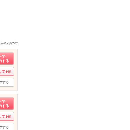
来店の全員の方
ンで
約する
して予約
クする
ンで
約する
して予約
クする