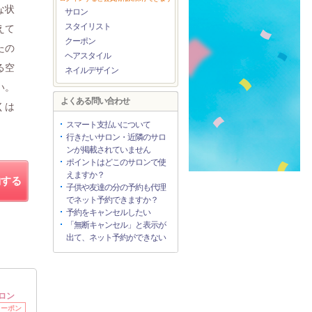
な状
サロン
スタイリスト
えて
クーポン
たの
ヘアスタイル
る空
ネイルデザイン
い。
よくある問い合わせ
くは
スマート支払いについて
行きたいサロン・近隣のサロ
ンが掲載されていません
ポイントはどこのサロンで使
えますか？
約する
子供や友達の分の予約も代理
でネット予約できますか？
予約をキャンセルしたい
「無断キャンセル」と表示が
出て、ネット予約ができない
ロン
クーポン