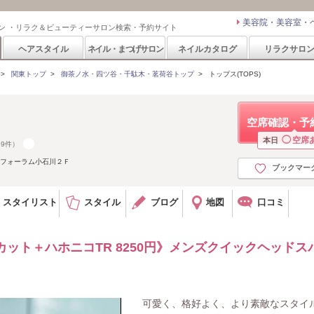
美容院・美容室・
ン ・リラク＆ビューティーサロン検索・予約サイト
ヘアスタイル
ネイル・まつげサロン
ネイルカタログ
リラクサロ
>
関東トップ
>
御茶ノ水・四ツ谷・千駄木・茗荷谷トップ
>
トップス(TOPS)
空席確認・予
◯
空席
本日
19件）
 フォーラム小石川２Ｆ
ブックマー
スタイリスト
スタイル
ブログ
地図
口コミ
カット＋ハホニコTR 8250円》メンズクイックヘッドス
可愛く、格好よく、より素敵なスタイ