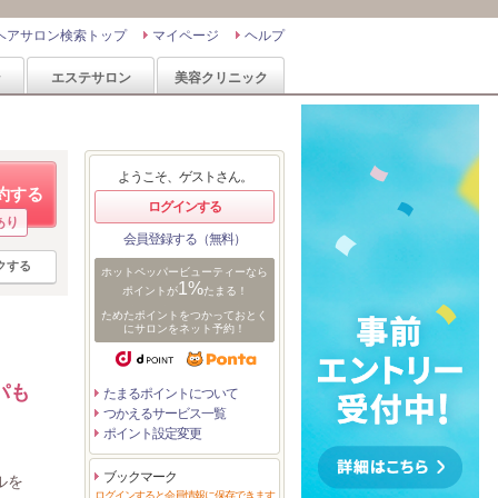
ヘアサロン検索トップ
マイページ
ヘルプ
ン
エステサロン
美容クリニック
ようこそ、ゲストさん。
約する
ログインする
あり
会員登録する（無料）
クする
ホットペッパービューティーなら
1%
ポイントが
たまる！
ためたポイントをつかっておとく
にサロンをネット予約！
パも
たまるポイントについて
つかえるサービス一覧
ポイント設定変更
ブックマーク
ルを
ログインすると会員情報に保存できます