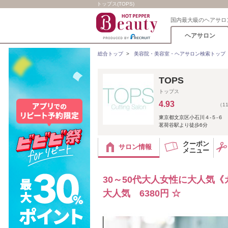
トップス(TOPS)
国内最大級のヘアサロ
ヘアサロン
総合トップ
>
美容院・美容室・ヘアサロン検索トップ
TOPS
トップス
4.93
（1
東京都文京区小石川４‐５‐６
茗荷谷駅より徒歩6分
クーポン
サロン情報
メニュー
30～50代大人女性に大人気《
大人気 6380円 ☆