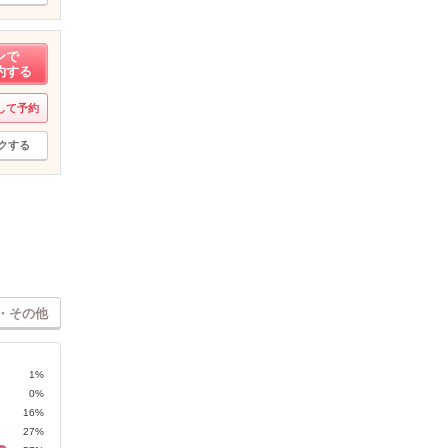
ンで
約する
して予約
クする
・その他
1%
0%
16%
27%