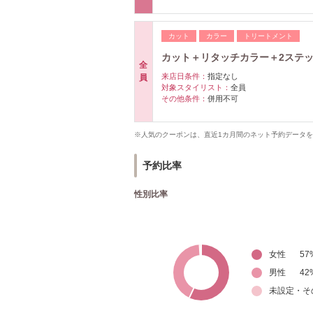
カット
カラー
トリートメント
カット＋リタッチカラー＋2ステップTR
全
来店日条件：
指定なし
員
対象スタイリスト：
全員
その他条件：
併用不可
※人気のクーポンは、直近1カ月間のネット予約データ
予約比率
性別比率
女性
57
男性
42
未設定・そ