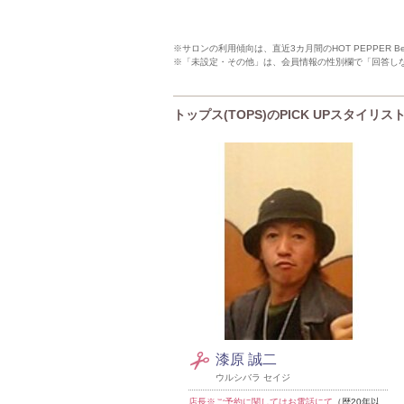
※サロンの利用傾向は、直近3カ月間のHOT PEPPER 
※「未設定・その他」は、会員情報の性別欄で「回答し
トップス(TOPS)のPICK UPスタイリス
漆原 誠二
ウルシバラ セイジ
店長※ご予約に関してはお電話にて
（歴20年以