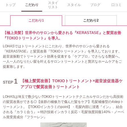
スタイ
トップ
こだわり
スタイル
ブログ
口コミ
リスト
こだわり1
こだわり2
【極上美髪】世界中のサロンから愛される『KERASTASE』と髪質改善
『TOKIOトリートメント』を導入。
LOHASではトリートメントにこだわり、世界中のサロンから愛される
『KERASTASE』と髪質改善『TOKIOトリートメント』を導入しております。
超音波振動でトリートメント効果を促進する「ケアプロ」でさらなる艶髪へ。
一人一人のなりたい髪を叶えるサロントリートメントと贅沢なホームケアをご
提案致します。
1
【極上髪質改善】TOKIOトリートメント×超音波促進器ケ
STEP
アプロで髪質改善トリートメント
LOHASは埼玉で数少ないTOKIOトリートメントテクニカルサロンだから高技術
の髪質改善ができる◎【抜群の補修力で傷んだ髪をケア】毛髪補修型の4stepト
リートメント。【TOKIOインカラミのpoint】・毛髪内部に浸透『イン』、結合
される『カラミ合う』＝特許技術インカラミ反応・毛髪強度回復140%・ノーベ
ル賞受賞成分『フラーレン』