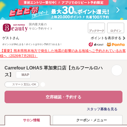
国内最大級の
サロン予約サイト
ブックマーク
ログイン
ゲストさん
ポイントを表示する
ポイントが1%たまる！
ポイントはサロン予約でつかえる！
【重要】熊本県熊本地方で発生した地震の影響のある地域へご予約されているお客
様へ（2026年7月28日）
Carrefour LOHAS 草加東口店【カルフールロハ
ス】
MAP
スマート支払いOK
空席確認・予約する
スタッフ募集を見る
クーポン・メニュー
サロン情報