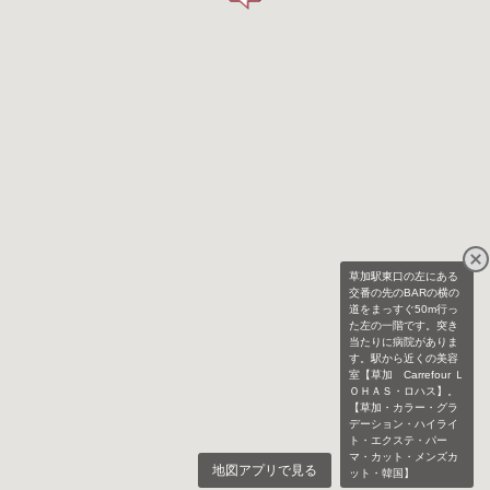
草加駅東口の左にある
交番の先のBARの横の
道をまっすぐ50m行っ
た左の一階です。突き
当たりに病院がありま
す。駅から近くの美容
室【草加 Carrefour Ｌ
ＯＨＡＳ・ロハス】。
【草加・カラー・グラ
デーション・ハイライ
ト・エクステ・パー
マ・カット・メンズカ
地図アプリで見る
ット・韓国】