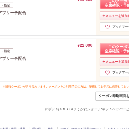
このクーポ
空席確認・予
スト指定
アブリーチ配合
メニューを追加
ブックマー
¥22,000
このクーポ
空席確認・予
スト指定
アブリーチ配合
メニューを追加
ブックマー
※随時クーポンが切り替わります。クーポンをご利用予定の方は、印刷してお手元に保管してお
クーポン印刷画面
ザポッド(THE POD) くびれショート/ホットペッパ
加木屋・半田・武豊
愛知県
緒川
デザインカラーが得意なサロン
ぺたんこ・ひろ