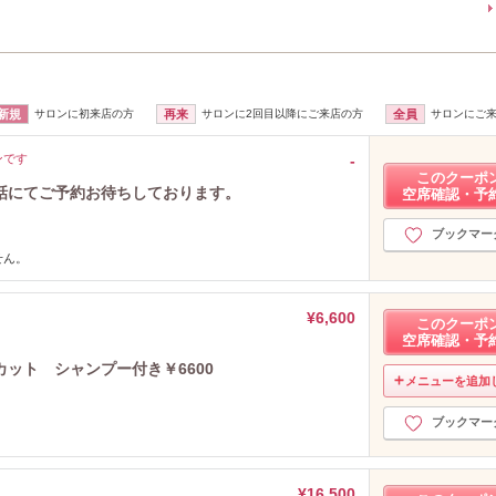
新規
サロンに初来店の方
再来
サロンに2回目以降にご来店の方
全員
サロンにご
ンです
-
このクーポ
話にてご予約お待ちしております。
空席確認・予
ブックマー
せん。
¥6,600
このクーポ
空席確認・予
ット シャンプー付き￥6600
メニューを追加
ブックマー
¥16,500