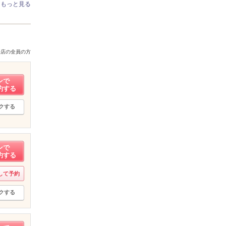
もっと見る
来店の全員の方
ンで
約する
クする
ンで
約する
して予約
クする