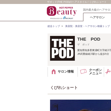
ザポッド(THE POD)のヘアスタイル / くびれショート
国内最大級のヘアサロ
ヘアサロン
総合トップ
>
美容院・美容室・ヘアサロン検索トップ
THE POD
ザ ポッド
愛知県知多郡東浦町大字緒川字
JR武豊線緒川駅から徒歩5分
クーポン
サロン情報
メニュー
くびれショート