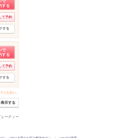
ンで
約する
して予約
クする
ンで
約する
して予約
クする
いてください。
を表示する
ービューティー
がり・パサつき髪のお悩み解決サロン
パーマが得意