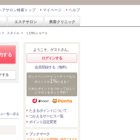
ヘアサロン検索トップ
マイページ
ヘルプ
ン
エステサロン
美容クリニック
)
>
スタイル
>
くびれショート
ようこそ、ゲストさん。
約する
ログインする
会員登録する（無料）
クする
ホットペッパービューティーなら
1%
ポイントが
たまる！
ためたポイントをつかっておとく
にサロンをネット予約！
たまるポイントについて
イル一覧へ戻る
つかえるサービス一覧
ポイント設定変更
ブックマーク
ログインすると会員情報に保存できます