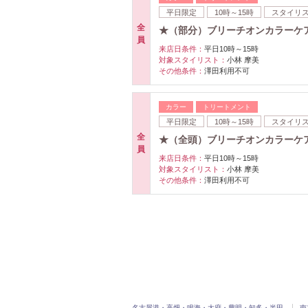
平日限定
10時～15時
スタイリ
全
★（部分）ブリーチオンカラーケ
員
来店日条件：
平日10時～15時
対象スタイリスト：
小林 摩美
その他条件：
澤田利用不可
カラー
トリートメント
平日限定
10時～15時
スタイリ
全
★（全頭）ブリーチオンカラーケ
員
来店日条件：
平日10時～15時
対象スタイリスト：
小林 摩美
その他条件：
澤田利用不可
名古屋港・高畑・鳴海・大府・豊明・知多・半田
南