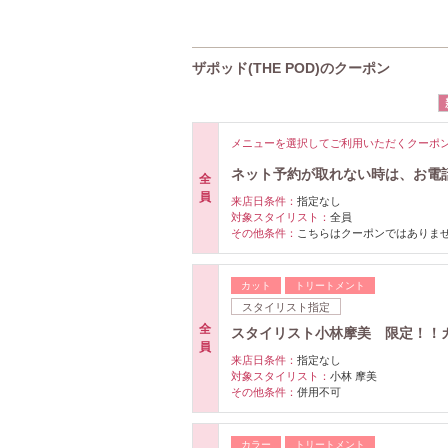
ザポッド(THE POD)のクーポン
メニューを選択してご利用いただくクーポ
ネット予約が取れない時は、お電
全
員
来店日条件：
指定なし
対象スタイリスト：
全員
その他条件：
こちらはクーポンではありま
カット
トリートメント
スタイリスト指定
全
スタイリスト小林摩美 限定！！カ
員
来店日条件：
指定なし
対象スタイリスト：
小林 摩美
その他条件：
併用不可
カラー
トリートメント