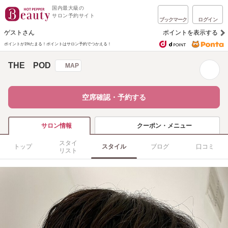
国内最大級の
サロン予約サイト
ブックマーク
ログイン
ゲストさん
ポイントを表示する
ポイントが1%たまる！
ポイントはサロン予約でつかえる！
THE POD
MAP
空席確認・予約する
クーポン・メニュー
サロン情報
スタイ
トップ
スタイル
ブログ
口コミ
リスト