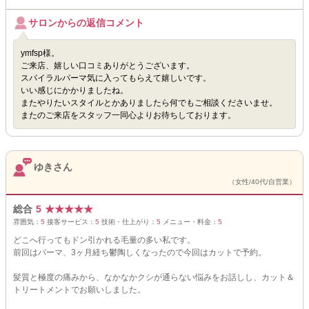
サロンからの返信コメント
ymfsp様。
ご来店、嬉しい口コミありがとうございます。
スパイラルパーマ気に入ってもらえて嬉しいです。
いい感じにかかりましたね。
またやりたいスタイルとかありましたら何でもご相談くださいませ。
またのご来店をスタッフ一同心よりお待ちしております。
ゆきさん
（女性/40代/自営業）
総合
5
★
★
★
★
★
雰囲気：
5
接客サービス：
5
技術・仕上がり：
5
メニュー・料金：
5
どこへ行ってもドン引かれる毛量の多い私です。
前回はパーマ、3ヶ月経ち鬱陶しくなったので今回はカットで予約。
髪質と極度の痛みから、なかなかクシが通らない悩みをお話しし、カット＆
トリートメントでお願いしました。