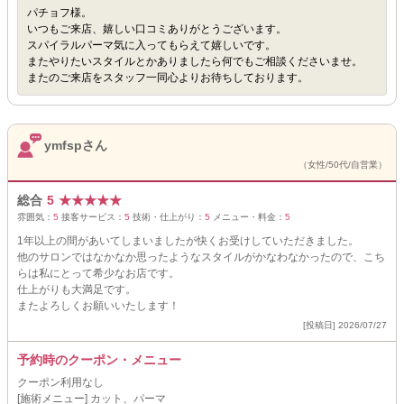
パチョフ様。
いつもご来店、嬉しい口コミありがとうございます。
スパイラルパーマ気に入ってもらえて嬉しいです。
またやりたいスタイルとかありましたら何でもご相談くださいませ。
またのご来店をスタッフ一同心よりお待ちしております。
ymfspさん
（女性/50代/自営業）
総合
5
★
★
★
★
★
雰囲気：
5
接客サービス：
5
技術・仕上がり：
5
メニュー・料金：
5
1年以上の間があいてしまいましたが快くお受けしていただきました。
他のサロンではなかなか思ったようなスタイルがかなわなかったので、こち
らは私にとって希少なお店です。
仕上がりも大満足です。
またよろしくお願いいたします！
[投稿日] 2026/07/27
予約時のクーポン・メニュー
クーポン利用なし
[施術メニュー] カット、パーマ