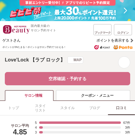
国内最大級の
サロン予約サイト
ブックマーク
ログイン
ゲストさん
ポイントを表示する
ポイントが1%たまる！
ポイントはサロン予約でつかえる！
Love'Lock 【ラブ ロック】
MAP
空席確認・予約する
クーポン・メニュー
サロン情報
スタイ
トップ
スタイル
ブログ
口コミ
リスト
5
67
サロン平均
4
3
4.85
3
3