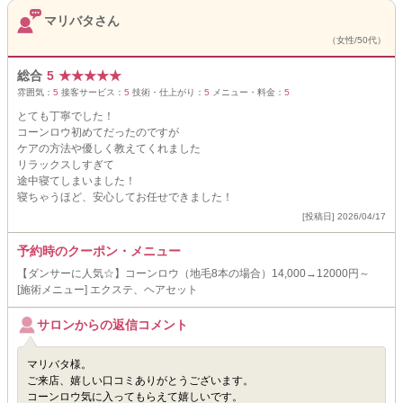
マリバタさん
（女性/50代）
総合
5
★
★
★
★
★
雰囲気：
5
接客サービス：
5
技術・仕上がり：
5
メニュー・料金：
5
とても丁寧でした！
コーンロウ初めてだったのですが
ケアの方法や優しく教えてくれました
リラックスしすぎて
途中寝てしまいました！
寝ちゃうほど、安心してお任せできました！
[投稿日] 2026/04/17
予約時のクーポン・メニュー
【ダンサーに人気☆】コーンロウ（地毛8本の場合）14,000→12000円～
[施術メニュー] エクステ、ヘアセット
サロンからの返信コメント
マリバタ様。
ご来店、嬉しい口コミありがとうございます。
コーンロウ気に入ってもらえて嬉しいです。