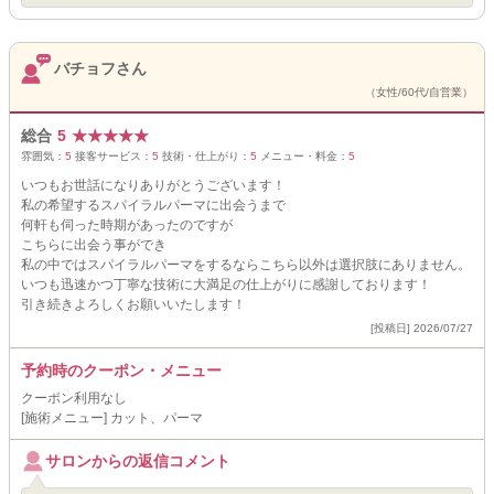
バチョフさん
（女性/60代/自営業）
総合
5
★
★
★
★
★
雰囲気：
5
接客サービス：
5
技術・仕上がり：
5
メニュー・料金：
5
いつもお世話になりありがとうございます！
私の希望するスパイラルパーマに出会うまで
何軒も伺った時期があったのですが
こちらに出会う事ができ
私の中ではスパイラルパーマをするならこちら以外は選択肢にありません。
いつも迅速かつ丁寧な技術に大満足の仕上がりに感謝しております！
引き続きよろしくお願いいたします！
[投稿日] 2026/07/27
予約時のクーポン・メニュー
クーポン利用なし
[施術メニュー] カット、パーマ
サロンからの返信コメント