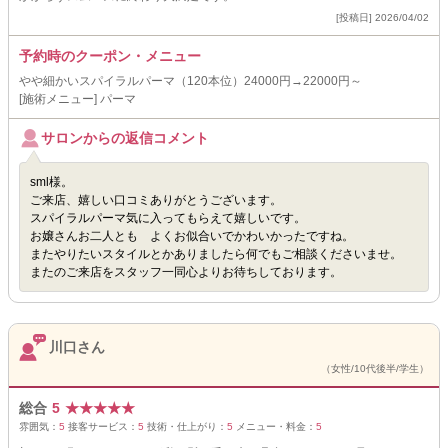
[投稿日] 2026/04/02
予約時のクーポン・メニュー
やや細かいスパイラルパーマ（120本位）24000円→22000円～
[施術メニュー] パーマ
サロンからの返信コメント
sml様。
ご来店、嬉しい口コミありがとうございます。
スパイラルパーマ気に入ってもらえて嬉しいです。
お嬢さんお二人とも よくお似合いでかわいかったですね。
またやりたいスタイルとかありましたら何でもご相談くださいませ。
またのご来店をスタッフ一同心よりお待ちしております。
川口さん
（女性/10代後半/学生）
総合
5
★
★
★
★
★
雰囲気：
5
接客サービス：
5
技術・仕上がり：
5
メニュー・料金：
5