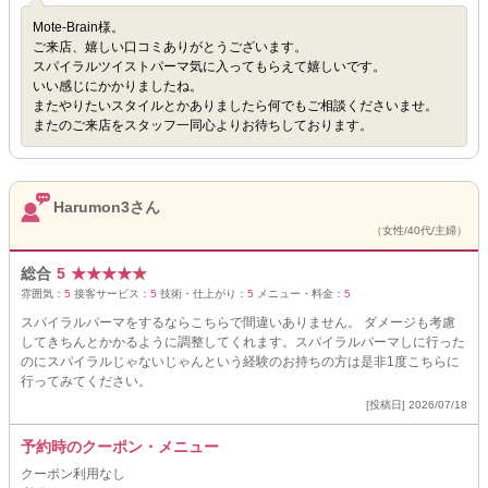
Mote-Brain様。
ご来店、嬉しい口コミありがとうございます。
スパイラルツイストパーマ気に入ってもらえて嬉しいです。
いい感じにかかりましたね。
またやりたいスタイルとかありましたら何でもご相談くださいませ。
またのご来店をスタッフ一同心よりお待ちしております。
Harumon3さん
（女性/40代/主婦）
総合
5
★
★
★
★
★
雰囲気：
5
接客サービス：
5
技術・仕上がり：
5
メニュー・料金：
5
スパイラルパーマをするならこちらで間違いありません。 ダメージも考慮
してきちんとかかるように調整してくれます。スパイラルパーマしに行った
のにスパイラルじゃないじゃんという経験のお持ちの方は是非1度こちらに
行ってみてください。
[投稿日] 2026/07/18
予約時のクーポン・メニュー
クーポン利用なし