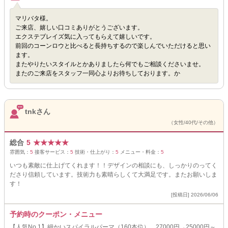
マリバタ様。
ご来店、嬉しい口コミありがとうございます。
エクステブレイズ気に入ってもらえて嬉しいです。
前回のコーンロウと比べると長持ちするので楽しんでいただけると思い
ます。
またやりたいスタイルとかありましたら何でもご相談くださいませ。
またのご来店をスタッフ一同心よりお待ちしております。か
tnkさん
（女性/40代/その他）
総合
5
★
★
★
★
★
雰囲気：
5
接客サービス：
5
技術・仕上がり：
5
メニュー・料金：
5
いつも素敵に仕上げてくれます！！デザインの相談にも、しっかりのってく
ださり信頼しています。技術力も素晴らしくて大満足です。またお願いしま
す！
[投稿日] 2026/06/06
予約時のクーポン・メニュー
【人気No.1】細かいスパイラルパーマ（160本位） 27000円→25000円～