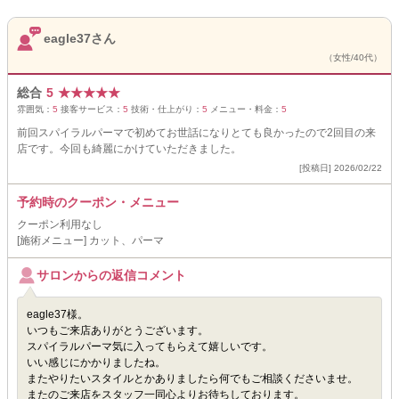
eagle37さん
（女性/40代）
総合
5
★
★
★
★
★
雰囲気：
5
接客サービス：
5
技術・仕上がり：
5
メニュー・料金：
5
前回スパイラルパーマで初めてお世話になりとても良かったので2回目の来
店です。今回も綺麗にかけていただきました。
[投稿日] 2026/02/22
予約時のクーポン・メニュー
クーポン利用なし
[施術メニュー] カット、パーマ
サロンからの返信コメント
eagle37様。
いつもご来店ありがとうございます。
スパイラルパーマ気に入ってもらえて嬉しいです。
いい感じにかかりましたね。
またやりたいスタイルとかありましたら何でもご相談くださいませ。
またのご来店をスタッフ一同心よりお待ちしております。