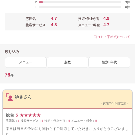
2
3
1
0
4.7
4.9
雰囲気
技術･仕上がり
4.8
4.7
接客サービス
メニュー･料金
口コミ・平均点について
絞り込み
メニュー
点数
性別･年代
76
件
サロンPick Up
ゆきさん
（女性/40代/自営業）
総合
5
★
★
★
★
★
雰囲気：
5
接客サービス：
5
技術・仕上がり：
5
メニュー・料金：
5
本日は当日の予約にも関わらずご対応していただき、ありがとうございまし
た。