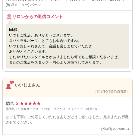
[施術メニュー] パーマ
サロンからの返信コメント
tnk様。
いつもご来店、ありがとうございます。
スパイラルパーマ、とてもお似合いですね。
いつもおしゃれさんで、会話も楽しませていただき
ありがとうございます。
またやりたいスタイルとかありましたら何でもご相談くださいませ。
またのご来店をスタッフ一同心よりお待ちしております。
いいじまさん
（男性/30代後半/自営業）
総合
5
★
★
★
★
★
雰囲気：
5
接客サービス：
5
技術・仕上がり：
5
メニュー・料金：
5
とても丁寧にご対応していただきありがとうございました。是非またお邪魔
させてください。
[投稿日] 2026/06/04