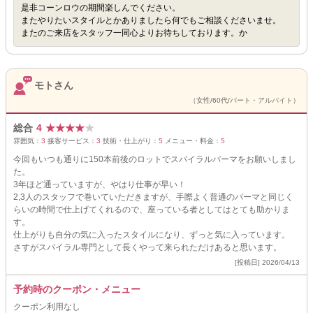
是非コーンロウの期間楽しんでください。
またやりたいスタイルとかありましたら何でもご相談くださいませ。
またのご来店をスタッフ一同心よりお待ちしております。か
モトさん
（女性/60代/パート・アルバイト）
総合
4
★
★
★
★
★
雰囲気：
3
接客サービス：
3
技術・仕上がり：
5
メニュー・料金：
5
今回もいつも通りに150本前後のロットでスパイラルパーマをお願いしまし
た。
3年ほど通っていますが、やはり仕事が早い！
2,3人のスタッフで巻いていただきますが、手際よく普通のパーマと同じく
らいの時間で仕上げてくれるので、座っている者としてはとても助かりま
す。
仕上がりも自分の気に入ったスタイルになり、ずっと気に入っています。
さすがスパイラル専門として長くやって来られただけあると思います。
[投稿日] 2026/04/13
予約時のクーポン・メニュー
クーポン利用なし