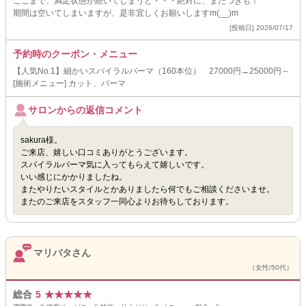
ここまで、満足状態が続いてしまうと・・・絶対に、またつぎも！
期間は空いてしまいますが、是非宜しくお願いしますm(__)m
[投稿日] 2026/07/17
予約時のクーポン・メニュー
【人気No.1】細かいスパイラルパーマ（160本位） 27000円→25000円～
[施術メニュー] カット、パーマ
サロンからの返信コメント
sakura様。
ご来店、嬉しい口コミありがとうございます。
スパイラルパーマ気に入ってもらえて嬉しいです。
いい感じにかかりましたね。
またやりたいスタイルとかありましたら何でもご相談くださいませ。
またのご来店をスタッフ一同心よりお待ちしております。
マリバタさん
（女性/50代）
総合
5
★
★
★
★
★