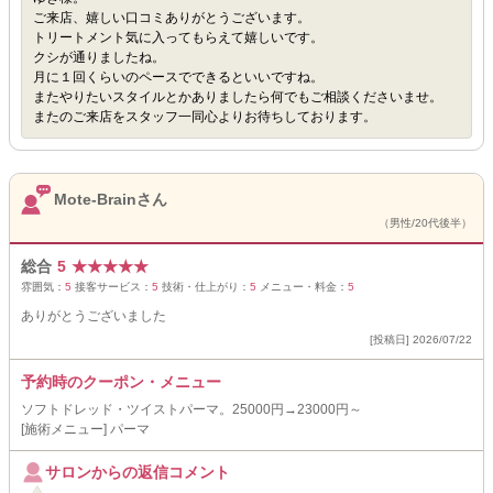
ご来店、嬉しい口コミありがとうございます。
トリートメント気に入ってもらえて嬉しいです。
クシが通りましたね。
月に１回くらいのペースでできるといいですね。
またやりたいスタイルとかありましたら何でもご相談くださいませ。
またのご来店をスタッフ一同心よりお待ちしております。
Mote-Brainさん
（男性/20代後半）
総合
5
★
★
★
★
★
雰囲気：
5
接客サービス：
5
技術・仕上がり：
5
メニュー・料金：
5
ありがとうございました
[投稿日] 2026/07/22
予約時のクーポン・メニュー
ソフトドレッド・ツイストパーマ。25000円→23000円～
[施術メニュー] パーマ
サロンからの返信コメント