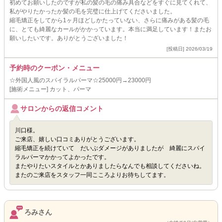
初めてお願いしたのですが私の髪の毛の痛み具合などをすぐに見てくれて、
私がやりたかったか髪の毛を完璧に仕上げてくださいました。
縮毛矯正をしてから1ヶ月ほどしかたっていない、さらに痛みがある髪の毛
に、とても綺麗なカールがかかっています。本当に満足しています！またお
願いしたいです。ありがとうございました！
[投稿日] 2026/03/19
予約時のクーポン・メニュー
☆外国人風のスパイラルパーマ☆25000円→23000円
[施術メニュー] カット、パーマ
サロンからの返信コメント
川口様。
ご来店、嬉しい口コミありがとうございます。
縮毛矯正を続けていて だいぶダメージがありましたが 綺麗にスパイ
ラルパーマかかってよかったです。
またやりたいスタイルとかありましたらなんでも相談してくださいね。
またのご来店をスタッフ一同こころよりお待ちしてます。
ろみさん