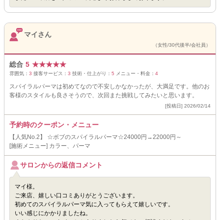
マイさん
（女性/30代後半/会社員）
総合
5
★
★
★
★
★
雰囲気：
3
接客サービス：
3
技術・仕上がり：
5
メニュー・料金：
4
スパイラルパーマは初めてなので不安しかなかったが、大満足です。他のお
客様のスタイルも良さそうので、次回また挑戦してみたいと思います。
[投稿日] 2026/02/14
予約時のクーポン・メニュー
【人気No.2】 ☆ボブのスパイラルパーマ☆24000円→22000円～
[施術メニュー] カラー、パーマ
サロンからの返信コメント
マイ様。
ご来店、嬉しい口コミありがとうございます。
初めてのスパイラルパーマ気に入ってもらえて嬉しいです。
いい感じにかかりましたね。