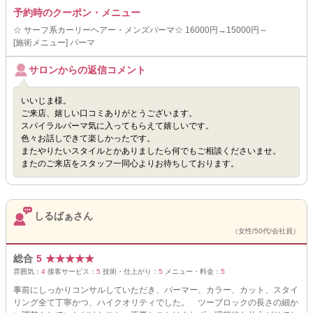
予約時のクーポン・メニュー
☆ サーフ系カーリーヘアー・メンズパーマ☆ 16000円→15000円～
[施術メニュー] パーマ
サロンからの返信コメント
いいじま様。
ご来店、嬉しい口コミありがとうございます。
スパイラルパーマ気に入ってもらえて嬉しいです。
色々お話しできて楽しかったです。
またやりたいスタイルとかありましたら何でもご相談くださいませ。
またのご来店をスタッフ一同心よりお待ちしております。
しるばぁさん
（女性/50代/会社員）
総合
5
★
★
★
★
★
雰囲気：
4
接客サービス：
5
技術・仕上がり：
5
メニュー・料金：
5
事前にしっかりコンサルしていただき、パーマー、カラー、カット、スタイ
リング全て丁寧かつ、ハイクオリティでした。 ツーブロックの長さの細か