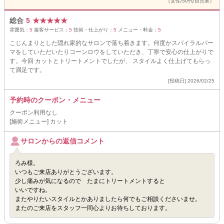
（女性/50代/自営業）
総合
5
★
★
★
★
★
雰囲気：
5
接客サービス：
5
技術・仕上がり：
5
メニュー・料金：
5
こじんまりとした隠れ家的なサロンで落ち着きます。何度かスパイラルパー
マをしていただいたりコーンロウをしていただき、丁寧で安心の仕上がりで
す。今回 カットとトリートメントでしたが、 スタイルよく仕上げてもらっ
て満足です。
[投稿日] 2026/02/25
予約時のクーポン・メニュー
クーポン利用なし
[施術メニュー] カット
サロンからの返信コメント
ろみ様。
いつもご来店ありがとうございます。
少し痛みが気になるので たまにトリートメントすると
いいですね。
またやりたいスタイルとかありましたら何でもご相談くださいませ。
またのご来店をスタッフ一同心よりお待ちしております。