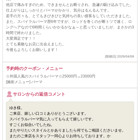
他店で痛みすぎのため、できませんとお断りされ、急遽の駆け込みでした。
仕上がりはしっかりとパーマがかかり、気分はるんるんです。
若手の方々も、とてもきびきびと気持ちの良い接客をしていただきました。
また、スパイラルパーマ歴6年ですが、ロッドを巻くのが断トツで速く、ロ
ングへアなので6時間くらいかかるかなぁ～と思っていましたが、まさかの3
時間で終わりました。
大変満足です！！
とても素敵なお店に出会えました。
今後もよろしくお願いします！
[投稿日] 2026/04/09
予約時のクーポン・メニュー
☆外国人風のスパイラルパーマ☆25000円→23000円
[施術メニュー] パーマ
サロンからの返信コメント
ゆき様。
ご来店、嬉しい口コミありがとうございます。
スパイラルパーマ気に入ってもらえて嬉しいです。
すごくお似合いでしたね。
またやりたいスタイルとかありましたら何でもご相談くださいませ。
またのご来店をスタッフ一同心よりお待ちしております。か