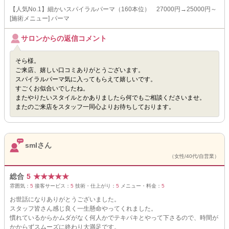
【人気No.1】細かいスパイラルパーマ（160本位） 27000円→25000円～
[施術メニュー] パーマ
サロンからの返信コメント
そら様。
ご来店、嬉しい口コミありがとうございます。
スパイラルパーマ気に入ってもらえて嬉しいです。
すごくお似合いでしたね。
またやりたいスタイルとかありましたら何でもご相談くださいませ。
またのご来店をスタッフ一同心よりお待ちしております。
smlさん
（女性/40代/自営業）
総合
5
★
★
★
★
★
雰囲気：
5
接客サービス：
5
技術・仕上がり：
5
メニュー・料金：
5
お世話になりありがとうございました。
スタッフ皆さん感じ良く一生懸命やってくれました。
慣れているからかムダがなく何人かでテキパキとやって下さるので、時間が
かからずスムーズに終わり大満足です。