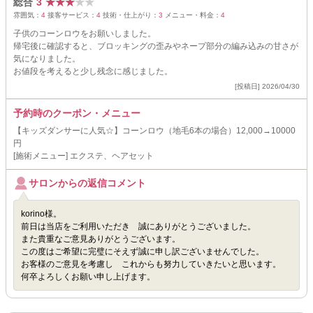
総合
3
★
★
★
★
★
雰囲気：
4
接客サービス：
4
技術・仕上がり：
3
メニュー・料金：
4
子供のコーンロウをお願いしました。
帰宅後に確認すると、ブロッキングの歪みやネープ部分の編み込みの甘さが
気になりました。
お値段を考えると少し残念に感じました。
[投稿日] 2026/04/30
予約時のクーポン・メニュー
【キッズダンサーに人気☆】コーンロウ（地毛6本の場合）12,000→10000
円
[施術メニュー] エクステ、ヘアセット
サロンからの返信コメント
korino様。
前日は当店をご利用いただき 誠にありがとうございました。
また貴重なご意見ありがとうございます。
この度はご希望に完璧にそえず誠に申し訳ございませんでした。
お客様のご意見を考慮し これからも努力していきたいと思います。
何卒よろしくお願い申し上げます。