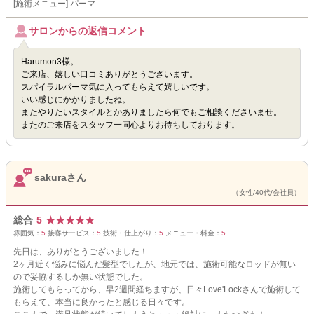
[施術メニュー] パーマ
サロンからの返信コメント
Harumon3様。
ご来店、嬉しい口コミありがとうございます。
スパイラルパーマ気に入ってもらえて嬉しいです。
いい感じにかかりましたね。
またやりたいスタイルとかありましたら何でもご相談くださいませ。
またのご来店をスタッフ一同心よりお待ちしております。
sakuraさん
（女性/40代/会社員）
総合
5
★
★
★
★
★
雰囲気：
5
接客サービス：
5
技術・仕上がり：
5
メニュー・料金：
5
先日は、ありがとうございました！
2ヶ月近く悩みに悩んだ髪型でしたが、地元では、施術可能なロッドが無い
ので妥協するしか無い状態でした。
施術してもらってから、早2週間経ちますが、日々Love'Lockさんで施術して
もらえて、本当に良かったと感じる日々です。