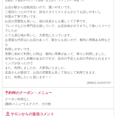
雰囲気：
5
接客サービス：
5
技術・仕上がり：
5
メニュー・料金：
5
お店が駅から比較的近いので、通いやすいです。
二度目だったのですが、担当スタイリストさんがとても話しやすいし
作業が丁寧で早いです。
お店の雰囲気も良いし、他の店員さんも優しくて丁寧です。
ブレイズなどの専門店を探していて、お店自体がギラギラして怖いイメージ
でしたが
とても居心地が良いし、大変気に入っています。
お洒落な代官山にお店があって、駅からも近いので、都内に用事ある時など
も
利用しやすいです。
実際に初めて利用した時は、都内に用事があって、帰りに利用しました。
自宅からは少し距離があるのですが、自分の予定とお店の予約がとれるタイ
ミングが合ったので
また、利用しましたが、大変気にりました。
店員さんが親切で、お店の雰囲気も良くて安心して利用できます。
また、利用したいと思います！！
[投稿日] 2026/07/07
予約時のクーポン・メニュー
クーポン利用なし
[施術メニュー] エクステ、その他
サロンからの返信コメント