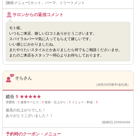
[施術メニュー] カット、パーマ、トリートメント
サロンからの返信コメント
モト様。
いつもご来店、嬉しい口コミありがとうございます。
スパイラルパーマ気に入ってもらえて嬉しいです。
いい感じにかかりましたね。
またやりたいスタイルとかありましたら何でもご相談くださいませ。
またのご来店をスタッフ一同心よりお待ちしております。
そらさん
（女性/20代後半/会社員）
総合
5
★
★
★
★
★
雰囲気：
5
接客サービス：
5
技術・仕上がり：
5
メニュー・料金：
5
最高の仕上がりでした！
ありがとうございました！！
[投稿日] 2026/04/04
予約時のクーポン・メニュー