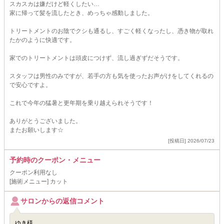
スカスカは嫌だけど軽くしたい…
家に帰って髪を流したとき、めっちゃ感動しました。
トリートメントのお陰でクシも通るし、すごく軽くなったし、憑き物が取れ
たかのように快適です。
家でのトリートメントは頭皮につけず、流し過ぎずだそうです。
スタッフは男性のみですが、若手の方も気を使ったお声がけをしてくれるの
で安心ですよ。
これで今年の猛暑と更年期を乗り越えられそうです！
ありがとうございました。
またお願いします☆
[投稿日] 2026/07/23
予約時のクーポン・メニュー
クーポン利用なし
[施術メニュー] カット
サロンからの返信コメント
ゆき様。