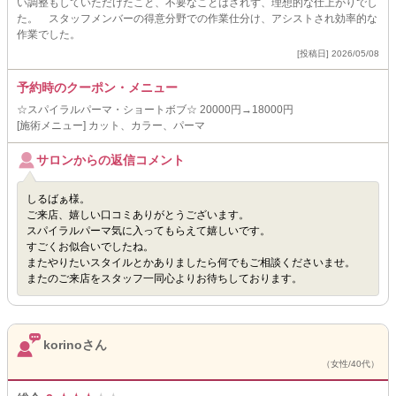
い調整もしていただけたこと、不要なことはされず、理想的な仕上がりでし
た。 スタッフメンバーの得意分野での作業仕分け、アシストされ効率的な
作業でした。
[投稿日] 2026/05/08
予約時のクーポン・メニュー
☆スパイラルパーマ・ショートボブ☆ 20000円→18000円
[施術メニュー] カット、カラー、パーマ
サロンからの返信コメント
しるばぁ様。
ご来店、嬉しい口コミありがとうございます。
スパイラルパーマ気に入ってもらえて嬉しいです。
すごくお似合いでしたね。
またやりたいスタイルとかありましたら何でもご相談くださいませ。
またのご来店をスタッフ一同心よりお待ちしております。
korinoさん
（女性/40代）