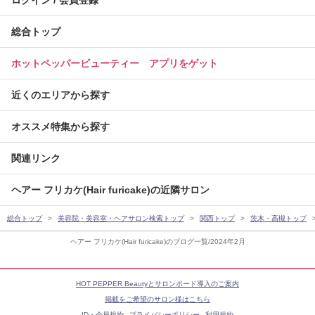
ログイン / 会員登録
総合トップ
ホットペッパービューティー アプリをゲット
近くのエリアから探す
オススメ特集から探す
関連リンク
ヘアー フリカケ(Hair furicake)の近隣サロン
総合トップ
美容院・美容室・ヘアサロン検索トップ
関西トップ
茨木・高槻トップ
ヘアー フリカケ(Hair furicake)のブログ一覧/2024年2月
HOT PEPPER Beautyとサロンボード導入のご案内
掲載をご希望のサロン様はこちら
ID・会員規約
プライバシーポリシー
利用規約