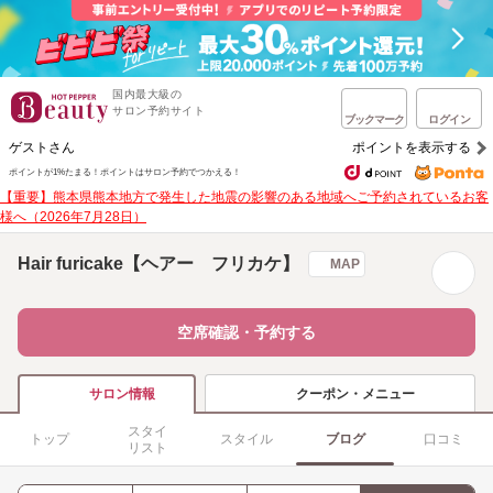
国内最大級の
サロン予約サイト
ブックマーク
ログイン
ゲストさん
ポイントを表示する
ポイントが1%たまる！
ポイントはサロン予約でつかえる！
【重要】熊本県熊本地方で発生した地震の影響のある地域へご予約されているお客
様へ（2026年7月28日）
Hair furicake【ヘアー フリカケ】
MAP
空席確認・予約する
クーポン・メニュー
サロン情報
スタイ
トップ
スタイル
ブログ
口コミ
リスト