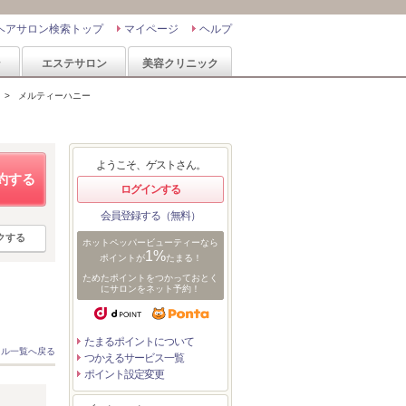
ヘアサロン検索トップ
マイページ
ヘルプ
ン
エステサロン
美容クリニック
>
メルティーハニー
ようこそ、ゲストさん。
約する
ログインする
会員登録する（無料）
クする
ホットペッパービューティーなら
1%
ポイントが
たまる！
ためたポイントをつかっておとく
にサロンをネット予約！
たまるポイントについて
イル一覧へ戻る
つかえるサービス一覧
ポイント設定変更