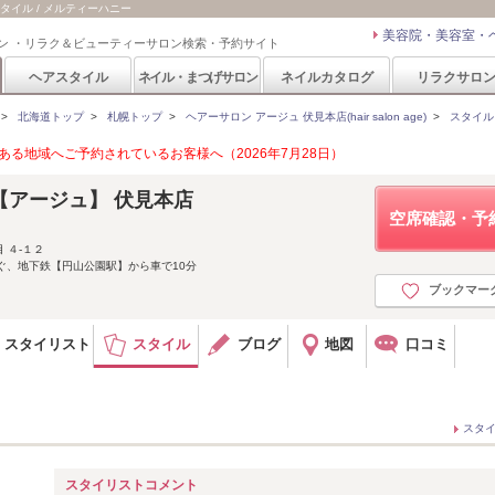
アスタイル / メルティーハニー
美容院・美容室・
ン ・リラク＆ビューティーサロン検索・予約サイト
ヘアスタイル
ネイル・まつげサロン
ネイルカタログ
リラクサロ
>
北海道トップ
>
札幌トップ
>
ヘアーサロン アージュ 伏見本店(hair salon age)
>
スタイル
る地域へご予約されているお客様へ（2026年7月28日）
age 【アージュ】 伏見本店
空席確認・予
 ４-１２
ぐ、地下鉄【円山公園駅】から車で10分
ブックマー
スタイリスト
スタイル
ブログ
地図
口コミ
スタ
スタイリストコメント