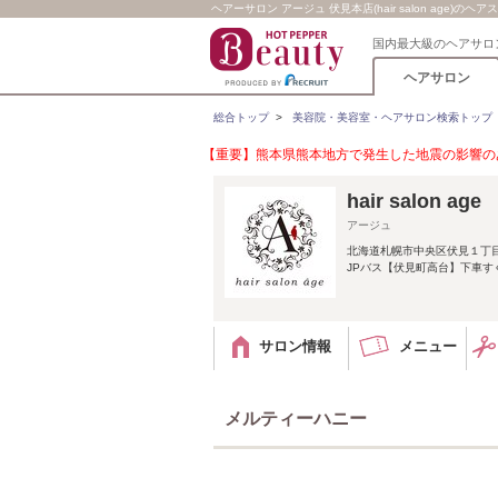
ヘアーサロン アージュ 伏見本店(hair salon age)のヘ
国内最大級のヘアサロ
ヘアサロン
総合トップ
>
美容院・美容室・ヘアサロン検索トップ
【重要】熊本県熊本地方で発生した地震の影響のあ
hair salon 
アージュ
北海道札幌市中央区伏見１丁目
JPバス【伏見町高台】下車す
サロン情報
メニュー
メルティーハニー