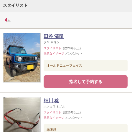
スタイリスト
4
人
田谷 清司
タヤ キヨシ
スタイリスト
（歴20年以上）
得意なイメージ
メンズカット
オールドニューフェイス
指名して予約する
細川 稔
ホソカワ ミノル
スタイリスト
（歴20年以上）
得意なイメージ
メンズカット
赤眼鏡