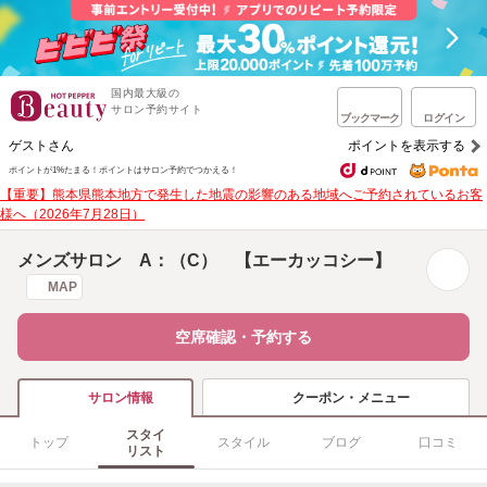
国内最大級の
サロン予約サイト
ブックマーク
ログイン
ゲストさん
ポイントを表示する
ポイントが1%たまる！
ポイントはサロン予約でつかえる！
【重要】熊本県熊本地方で発生した地震の影響のある地域へご予約されているお客
様へ（2026年7月28日）
メンズサロン A：（C） 【エーカッコシー】
MAP
空席確認・予約する
クーポン・メニュー
サロン情報
スタイ
トップ
スタイル
ブログ
口コミ
リスト