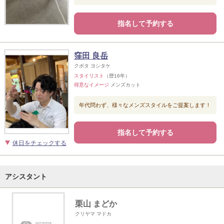
指名して予約する
窪田 良岳
クボタ ヨシタケ
スタイリスト
（歴16年）
得意なイメージ
メンズカット
年代問わず、様々なメンズスタイルをご提案します！
指名して予約する
休日をチェックする
アシスタント
栗山 まどか
クリヤマ マドカ