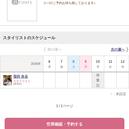
スパのご予約お待ち致しております♪
スタイリストのスケジュール
前の週へ
次の週へ
6
7
8
9
10
11
12
2026
/
8
木
金
土
日
月
火
水
休
窪田 良岳
業
スタイリスト
(歴16年)
日
－
: 未設定
1 / 1ページ
空席確認・予約する