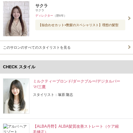
サクラ
サクラ
ディレクター
（歴6年）
【似合わせカット×艶髪のスペシャリスト】理想の髪型
このサロンのすべてのスタイリストを見る
CHECK スタイル
ミルクティーブロンド/ダークブルー/デジタルパー
マ/三鷹
スタイリスト：塚原 隆志
【ALBA丹野】ALBA髪質改善ストレート（ケア縮
毛矯正）