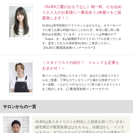
《ALBA三鷹のおもてなし》精一杯、心を込め
１人１人のお客様に一番似合う♪綺麗☆をご提
案致します！！
ALBAは高等技術のドライカットはもちろん、カラーやパー
マに使うお薬も利益のみにこだわらず、本当に髪に良い薬
剤のみを使用しています。トリートメントは本物のケア
「Aujua」を、水は超微粒子のマイクロバブルを使っていま
す。是非こだわりの美容室ALBAにご来店ください。
【ALBA三鷹/髪質改善/インナーカラー】
～スタイリストの紹介！ トレンドも定番も
おまかせ！～
各ジャンルに特化したスタッフが、あなたに似合うスタイ
ルをご提案。丁寧なカウンセリングと確かな技術でリピー
ター多数。一人ひとりの“なりたい”に寄り添うスタイリスト
をご紹介します。[三鷹/髪質改善/インナーカラー]
サロンからの一言
ALBAは各スタイリストが特化した技術を持っています♪
縮毛矯正や髪質改善ははもちろん、白髪ぼかし・インナ
ーカラー・ダブルカラーなどの流行りのカラー技術も◎