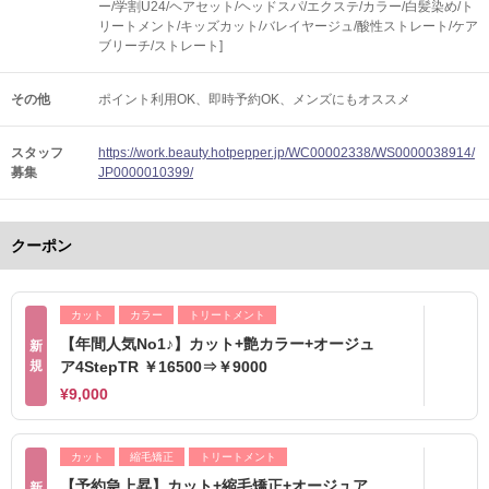
ー/学割U24/ヘアセット/ヘッドスパ/エクステ/カラー/白髪染め/ト
リートメント/キッズカット/バレイヤージュ/酸性ストレート/ケア
ブリーチ/ストレート]
その他
ポイント利用OK
即時予約OK
メンズにもオススメ
スタッフ
https://work.beauty.hotpepper.jp/WC00002338/WS0000038914/
募集
JP0000010399/
クーポン
カット
カラー
トリートメント
【年間人気No1♪】カット+艶カラー+オージュ
新
規
ア4StepTR ￥16500⇒￥9000
¥9,000
カット
縮毛矯正
トリートメント
【予約急上昇】カット+縮毛矯正+オージュア
新