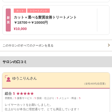
カット
トリートメント
カット＋選べる髪質改善トリートメント
新
規
￥18700⇒￥10000円
¥10,000
このサロンのすべてのクーポンを見る
サロンの口コミ
サロンPick Up
ゆうこりんさん
（女性/40代/自営業）
総合
5
★
★
★
★
★
雰囲気：
5
接客サービス：
5
技術・仕上がり：
5
メニュー・料金：
5
レイヤーカットをお願いしました。
仕上がりが本当に理想通りで、とても満足しています！