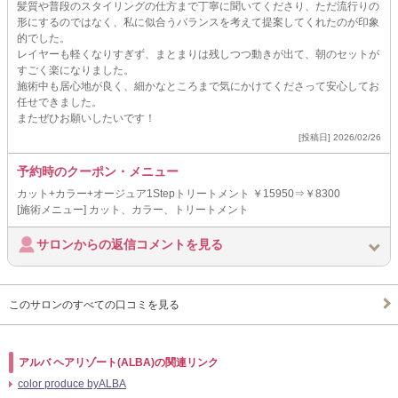
髪質や普段のスタイリングの仕方まで丁寧に聞いてくださり、ただ流行りの
形にするのではなく、私に似合うバランスを考えて提案してくれたのが印象
的でした。
レイヤーも軽くなりすぎず、まとまりは残しつつ動きが出て、朝のセットが
すごく楽になりました。
施術中も居心地が良く、細かなところまで気にかけてくださって安心してお
任せできました。
またぜひお願いしたいです！
[投稿日] 2026/02/26
予約時のクーポン・メニュー
カット+カラー+オージュア1Stepトリートメント ￥15950⇒￥8300
[施術メニュー] カット、カラー、トリートメント
サロンからの返信コメントを見る
このサロンのすべての口コミを見る
アルバ ヘアリゾート(ALBA)の関連リンク
color produce byALBA