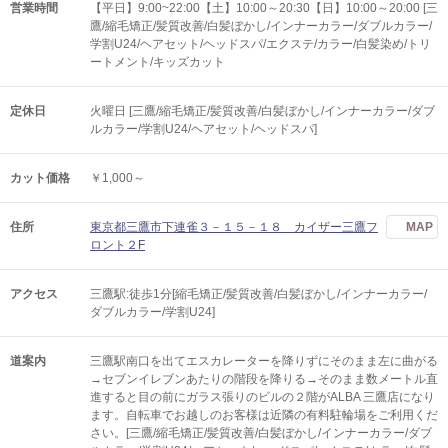
営業時間
【平日】9:00~22:00【土】10:00～20:30【日】10:00～20:00 [三
鷹/縮毛矯正/髪質改善/白髪ぼかし/インナーカラー/ダブルカラー/
学割U24/ヘアセット/ヘッドスパ/エクステ/カラー/白髪染め/トリ
ートメント/キッズカット
定休日
火曜日 [三鷹/縮毛矯正/髪質改善/白髪ぼかし/インナーカラー/ダブ
ルカラー/学割U24/ヘアセット/ヘッドスパ]
カット価格
￥1,000～
住所
東京都三鷹市下連雀３－１５－１８ カイザー三鷹フ
MAP
ロント２F
アクセス
三鷹駅:徒歩1分[縮毛矯正/髪質改善/白髪ぼかし/インナーカラー/
ダブルカラー/学割U24]
道案内
三鷹駅南口を出てエスカレーターを降りずにそのまま左に曲がる
→セブンイレブンあたりの階段を降りる→そのまま数メートル直
進すると目の前にガラス張りのビルの２階がALBA 三鷹店になり
ます。自転車でお越しのお客様は近隣の有料駐輪場をご利用くだ
さい。[三鷹/縮毛矯正/髪質改善/白髪ぼかし/インナーカラー/ダブ