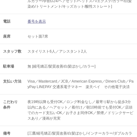
ルカラー/学割U24/ヘアセット/ヘッドスパ/エクステ/カラー/白髪
染め/トリートメント/キッズカット/酸性ストレート]
電話
番号を表示
座席
セット面7席
スタッフ数
スタイリスト6人／アシスタント2人
駐車場
無 [縮毛矯正/髪質改善/白髪ぼかし/カラー]
支払い方法
Visa／Mastercard／JCB／American Express／Diners Club／Pa
yPay LINEPAY 交通系電子マネー 楽天ペイ その他電子決済
こだわり
夜19時以降も受付OK／ロング料金なし／最寄り駅から徒歩3分
条件
以内にある／ヘアセット／着付け／朝10時前でも受付OK／店頭
でのカード支払いOK／お子さま同伴OK／禁煙／ドリンクサービ
スあり／漫画が充実
備考
[三鷹/縮毛矯正/髪質改善/白髪ぼかし/インナーカラー/ダブルカラ