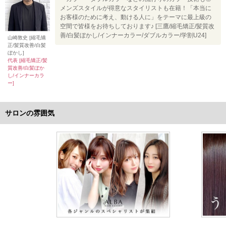
メンズスタイルが得意なスタイリストも在籍！「本当に
お客様のために考え、動ける人に」をテーマに最上級の
空間で皆様をお待ちしております♪ [三鷹/縮毛矯正/髪質改
善/白髪ぼかし/インナーカラー/ダブルカラー/学割U24]
山崎敦史 [縮毛矯
正/髪質改善/白髪
ぼかし]
代表 [縮毛矯正/髪
質改善/白髪ぼか
し/インナーカラ
ー]
サロンの雰囲気