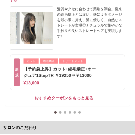
す◎
髪質やクセに合わせて薬剤を調合。従来
の縮毛矯正とは違い、熱によるダメージ
を最小限に抑え、髪に優しく、自然なス
トレートが実現◎ナチュラルで艶やかな
手触りの良いストレートヘアを実現しま
す♪
カット
縮毛矯正
トリートメント
【予約急上昇】カット+縮毛矯正+オー
新
規
ジュア1StepTR ￥19250⇒￥13000
¥13,000
おすすめクーポンをもっと見る
サロンのこだわり