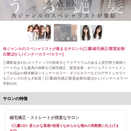
各ジャンルのスペシャリストが集まるサロン☆[三鷹/縮毛矯正/髪質改善/
白髪ぼかし/インナーカラー/カラー]
三鷹駅徒歩1分♪エリアトップの技術力とアクアリウムのある上質空間で南国リ
ゾートのような最高の体験を◎縮毛矯正・髪質改善・オージュアトリートメン
トでお悩みの根本解決☆インナーカラー・ダブルカラーなどのデザインカラー
も◎メンズの方も大歓迎！[三鷹/縮毛矯正/髪質改善/白髪ぼかし/インナーカラー/
学割U24
サロンの特徴
縮毛矯正・ストレートが得意なサロン
《三鷹1分》柔らかな質感×指通りなめらかな憧れの美艶髪に仕上げま