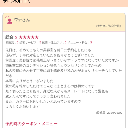
サロンの口コミ
サロンPick Up
ワナさん
（女性/50代/会社員）
総合
5
★
★
★
★
★
雰囲気：
5
接客サービス：
5
技術・仕上がり：
5
メニュー・料金：
5
先日は、初めてこちらの美容室を前日に予約をしたにも
係らず、丁寧に対応していただきありがとうございました
前回違う美容院で縮毛矯正がうまくいかずトラウマになっていたのですが
施術前に髪のコンディション等色々カウンセリングしてからの
私の髪質に合わせて丁寧に縮毛矯正及び私のわがままなリタッチもしていた
だき
本当にありがとうございました
髪の毛を乾かしただけでこんなにまとまるのは初めてです
短く切ったこともあり、身近な人からもストレートになって髪色も
変えたんですねってチラホラ言われました
また、カラーにお伺いしたいと思っていますので
よろしくお願いします
[投稿日] 2026/08/07
予約時のクーポン・メニュー