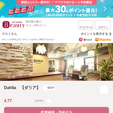
国内最大級の
サロン予約サイト
ブックマーク
ログイン
ゲストさん
ポイントを表示する
ポイントが1%たまる！
ポイントはサロン予約でつかえる！
Dahlia 【ダリア】
MAP
4.77
（187件）
空席確認・予約する