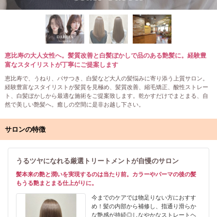
恵比寿の大人女性へ。髪質改善と白髪ぼかしで品のある艶髪に。経験豊
富なスタイリストが丁寧にご提案します
恵比寿で、うねり、パサつき、白髪など大人の髪悩みに寄り添う上質サロン。
経験豊富なスタイリストが髪質を見極め、髪質改善、縮毛矯正、酸性ストレー
ト、白髪ぼかしから最適な施術をご提案致します。乾かすだけでまとまる、自
然で美しい艶髪へ。癒しの空間に是非お越し下さい。
サロンの特徴
うるツヤになれる厳選トリートメントが自慢のサロン
髪本来の艶と潤いを実現するのは当たり前。カラーやパーマの後の髪
もうる艶まとまる仕上がりに。
今までのケアでは物足りない方におすす
め！髪の内部から補修し、指通り滑らか
な艶感が持続◎しなやかなストレートヘ