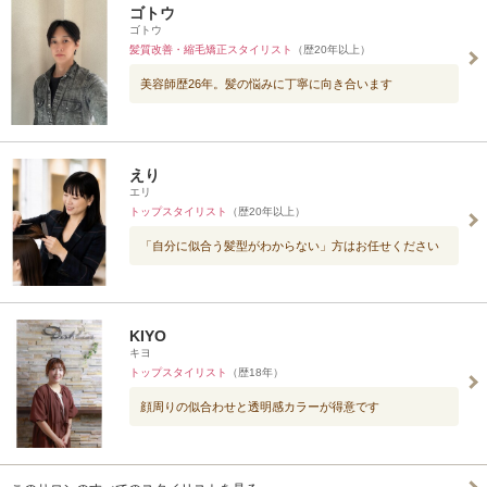
ゴトウ
ゴトウ
髪質改善・縮毛矯正スタイリスト
（歴20年以上）
美容師歴26年。髪の悩みに丁寧に向き合います
えり
エリ
トップスタイリスト
（歴20年以上）
「自分に似合う髪型がわからない」方はお任せください
KIYO
キヨ
トップスタイリスト
（歴18年）
顔周りの似合わせと透明感カラーが得意です