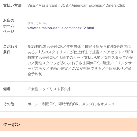
支払い方法
Visa／Mastercard／JCB／American Express／Diners Club
お店の
ダリア(Dahlia)
ホーム
www.hairsalon-dahlia.com/index_2.html
ページ
こだわり
夜19時以降も受付OK／年中無休／最寄り駅から徒歩3分以内に
条件
ある／1人のスタイリストが仕上げまで担当／ヘアセット／朝10
時前でも受付OK／店頭でのカード支払いOK／女性スタッフが多
い／男性スタッフが多い／お子さま同伴OK／禁煙／ドリンクサ
ービスあり／漫画が充実／DVDが視聴できる／半個室あり／完
全予約制
備考
※女性スタイリスト募集中
その他
ポイント利用OK
即時予約OK
メンズにもオススメ
クーポン