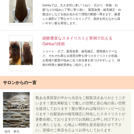
Dahliaでは、大人女性に多い“うねり・広がり・乾燥・白
髪”などの悩みに丁寧に寄り添い、髪質改善・縮毛矯正・白
髪ぼかしなどを組み合わせて理想の艶髪へ導きます。厳選
した薬剤と丁寧なカウンセリングで、負担を抑えながら扱
いやすい髪を実現します。
経験豊富なスタイリストと実例で伝える
Dahliaの技術
ショート・ボブ、髪質改善、縮毛矯正、透明感カラーな
ど、それぞれ異なる得意分野を持つスタイリストが在籍。
お客様の髪質や悩みに合う担当者を見つけやすいよう、技
術の特徴と施術実例をご紹介します。
サロンからの一言
数ある美容室の中から当店をご観覧頂きありがとうござ
います！恵比寿駅近くで癒しの空間と居心地の良い空間
を提供しております！髪が変われば毎日がハッピーにな
ります！白髪染めや縮毛矯正に特化したスタイリストが
多数在籍しておりますのでお気軽にお申し付け下さい！
また来たくなる、心地よい時間を是非提供させて下さ
い。皆様のご来店を心よりお待ちしております。
福田 勝也