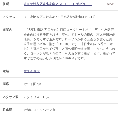
住所
東京都渋谷区恵比寿南２-３-１３ 山燃ビル３Ｆ
MAP
アクセス
ＪＲ恵比寿西口徒歩3分・日比谷線5番出口徒歩1分
道案内
【JR恵比寿駅 西口から】西口ロータリーを出て、三井住友銀行
を正面に横断歩道を渡り、左へ。ドトールの横の「恵比寿銀座商
店街」をまっすぐ進みます。ローソンがある交差点を渡った先、
左手の黒いビル３階が「Dahlia」です。【日比谷線 ５番出口か
ら】５番出口を出て代官山方面へ横断歩道を渡り、左へ。少し歩
くとローソンが見えるので、その角を右に曲がります。曲がって
すぐ左手の黒いビル３階が「Dahlia」です。
電話
番号を表示
座席
セット面7席
スタッフ数
スタイリスト10人
駐車場
近隣にコインパーク有