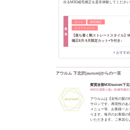
出るM3D縮毛矯正を是非体験してくださ
カット
縮毛矯正
トリートメント
新
規
【落ち着く艶ストレートスタイル】M
矯正8月-9月限定カット+Tr付き♪
おすすめ
アウルム 下北沢(aurum)からの一言
髪質改善M3Daurum下
M3D正規取り扱い店/縮毛矯正/
アウルムは【女性の髪の
サロンです。再現性のあ
メニュー等、お客様一人
ります。毎月のお客様の
いただきます。ご来店心よ