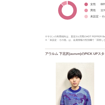
女性
88
男性
11
未設定・そ
※サロンの利用傾向は、直近3カ月間のHOT PEPPER 
※「未設定・その他」は、会員情報の性別欄で「回答し
アウルム 下北沢(aurum)のPICK UPス