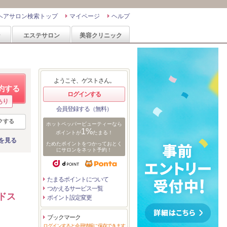
ヘアサロン検索トップ
マイページ
ヘルプ
ン
エステサロン
美容クリニック
ようこそ、ゲストさん。
約する
ログインする
あり
会員登録する（無料）
クする
ホットペッパービューティーなら
1%
ポイントが
たまる！
を見る
ためたポイントをつかっておとく
にサロンをネット予約！
たまるポイントについて
つかえるサービス一覧
ドス
ポイント設定変更
ブックマーク
ログインすると会員情報に保存できます