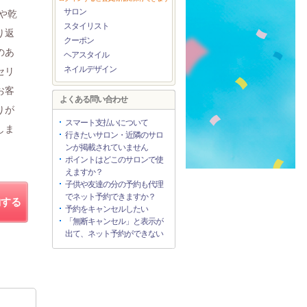
サロン
や乾
スタイリスト
り返
クーポン
のあ
ヘアスタイル
ネイルデザイン
セリ
お客
よくある問い合わせ
りが
スマート支払いについて
しま
行きたいサロン・近隣のサロ
ンが掲載されていません
ポイントはどこのサロンで使
えますか？
子供や友達の分の予約も代理
でネット予約できますか？
約する
予約をキャンセルしたい
「無断キャンセル」と表示が
出て、ネット予約ができない