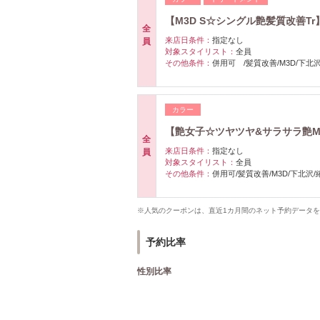
【M3D S☆シングル艶髪質改善T
全
来店日条件：
指定なし
員
対象スタイリスト：
全員
その他条件：
併用可 /髪質改善/M3D/下北
カラー
【艶女子☆ツヤツヤ&サラサラ艶M3D
全
来店日条件：
指定なし
員
対象スタイリスト：
全員
その他条件：
併用可/髪質改善/M3D/下北沢
※人気のクーポンは、直近1カ月間のネット予約データ
予約比率
性別比率