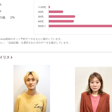
%
〜10代
%
20代
30代
の他
1
%
40代
50代〜
Beauty経由のネット予約データをもとに集計しています。
ない」「自由記載」を選択された方のデータを集計しています。
タイリスト