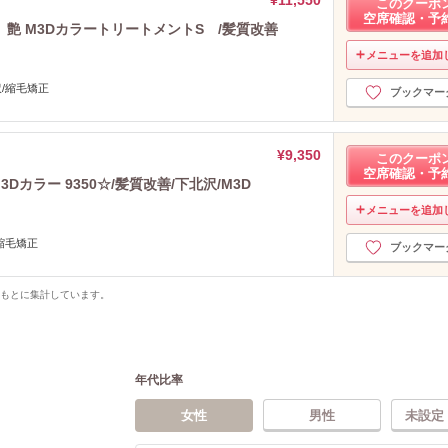
このクーポ
空席確認・予
r】艶 M3DカラートリートメントS /髪質改善
メニューを追加
沢/縮毛矯正
ブックマー
¥9,350
このクーポ
空席確認・予
カラー 9350☆/髪質改善/下北沢/M3D
メニューを追加
/縮毛矯正
ブックマー
をもとに集計しています。
年代比率
女性
男性
未設定