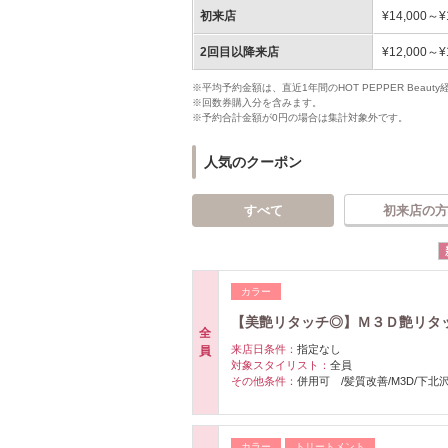
初来店
¥14,000～¥
2回目以降来店
¥12,000～¥
※平均予約金額は、直近1年間のHOT PEPPER Bea
※回数券購入分を含みます。
※予約合計金額が0円の場合は集計対象外です。
人気のクーポン
すべて
初来店の方
カラー
【美艶リタッチ◎】Ｍ３Ｄ艶リタッチ
全
来店日条件：
指定なし
員
対象スタイリスト：
全員
その他条件：
併用可 /髪質改善/M3D/下北
カラー
トリートメント