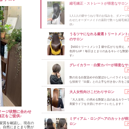
縮毛矯正・ストレートが得意なサロン
1人1人の癖やうねり等のお悩みを、ダメージ
わせたオーダーメイドの薬剤で艶々な縮毛矯
供♪
うるツヤになれる厳選トリートメント
のサロン
【M3Dトリートメント】癖や広がりを抑え、
色持ちUP！毎日まとまりのあるキレイな艶髪
す♪
グレイカラー・白髪カバーが得意なサ
艶の出る白髪染めや白髪ぼかしハイライトな
な技術で『白髪』との上手な付き合い方をご
大人女性向けこだわりサロン
「大人女性」の求める艶髪と品のあるカラー
美髪ライフを大切にサポートいたします！
メージ状態に合わせ
正をご提供♪
ミディアム・ロングヘアのカットが得
髪質を確認し、現在の
ロン
。自然にまとまり艶が