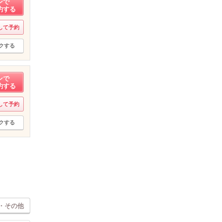
ンで
約する
して予約
クする
ンで
約する
して予約
クする
・その他