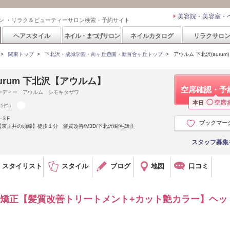
美容院・美容室・
ン ・リラク＆ビューティーサロン検索・予約サイト
ヘアスタイル
ネイル・まつげサロン
ネイルカタログ
リラクサロ
>
関東トップ
>
下北沢・成城学園・向ヶ丘遊園・新百合ヶ丘トップ
>
アウルム 下北沢(aurum)
aurum 下北沢【アウルム】
空席確認・予
ーディー アウルム シモキタザワ
◯
空席
本日
75件）
-３F
ブックマー
【京王井の頭線】徒歩１分 髪質改善/M3D/下北沢/縮毛矯正
スタッフ募集
スタイリスト
スタイル
ブログ
地図
口コミ
縮毛矯正【髪質改善トリートメント+カット艶カラー】ヘッ