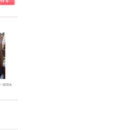
約する
！/髪質改