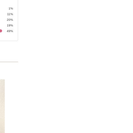
1%
11%
20%
19%
49%