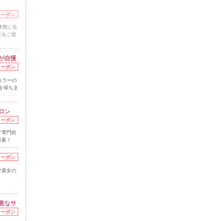
クーポン
状態に合
正をご提
が自慢
クーポン
カラーの
を保ちま
ロン
クーポン
ど専門的
提案！
クーポン
で貴女の
意なサ
クーポン