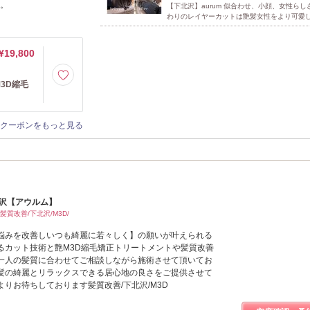
い。
【下北沢】aurum 似合わせ、小顔、女性らし
わりのレイヤーカットは艶髪女性をより可愛し
¥19,800
3D縮毛
クーポンをもっと見る
北沢【アウルム】
髪質改善/下北沢/M3D/
悩みを改善しいつも綺麗に若々しく】の願いが叶えられる
るカット技術と艶M3D縮毛矯正トリートメントや髪質改善
一人の髪質に合わせてご相談しながら施術させて頂いてお
髪の綺麗とリラックスできる居心地の良さをご提供させて
りお待ちしております髪質改善/下北沢/M3D