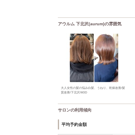
アウルム 下北沢(aurum)の雰囲気
大人女性の髪の悩み白髪、うねり、乾燥改善/髪
質改善/下北沢/M3D
サロンの利用傾向
平均予約金額