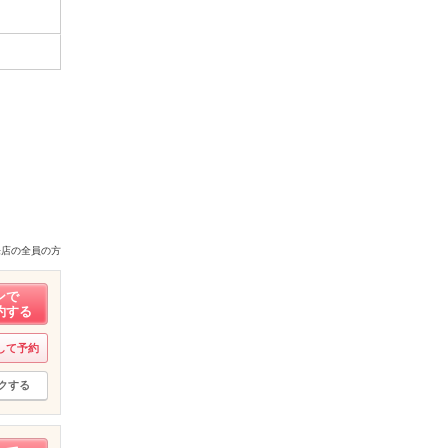
来店の全員の方
ンで
約する
して予約
クする