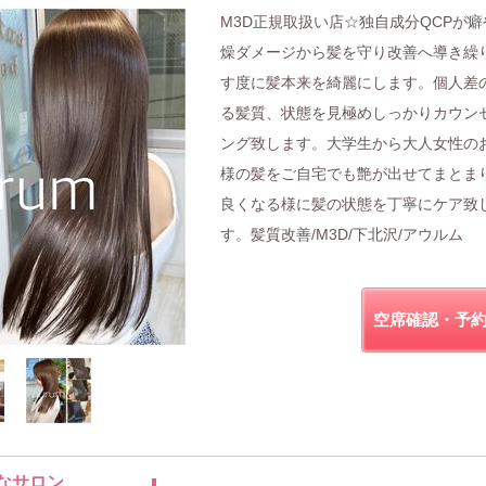
M3D正規取扱い店☆独自成分QCPが癖
燥ダメージから髪を守り改善へ導き繰
す度に髪本来を綺麗にします。個人差
る髪質、状態を見極めしっかりカウン
ング致します。大学生から大人女性の
様の髪をご自宅でも艶が出せてまとま
良くなる様に髪の状態を丁寧にケア致
す。髪質改善/M3D/下北沢/アウルム
空席確認・予
なサロン