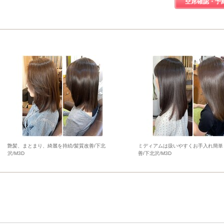
空席確認・予
艶髪、まとまり、綺麗を持続/髪質改善/下北
ミディアムは扱いやすくお手入れ簡単
沢/M3D
善/下北沢/M3D