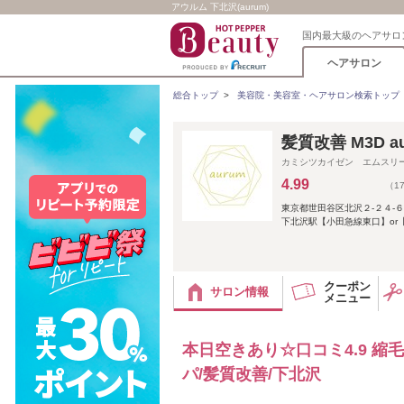
アウルム 下北沢(aurum)
国内最大級のヘアサロ
ヘアサロン
総合トップ
>
美容院・美容室・ヘアサロン検索トップ
髪質改善 M3D 
カミシツカイゼン エムスリ
4.99
（1
東京都世田谷区北沢２-２４-６
下北沢駅【小田急線東口】or
クーポン
サロン情報
メニュー
本日空きあり☆口コミ4.9 
パ/髪質改善/下北沢