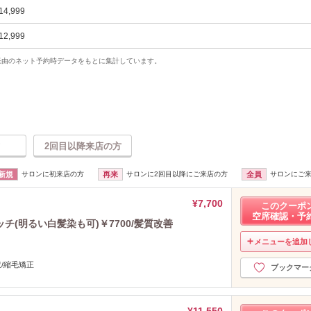
14,999
12,999
uty経由のネット予約時データをもとに集計しています。
2回目以降来店の方
新規
サロンに初来店の方
再来
サロンに2回目以降にご来店の方
全員
サロンにご
¥7,700
このクーポ
空席確認・予
(明るい白髪染も可)￥7700/髪質改善
メニューを追加
沢/縮毛矯正
ブックマー
¥11,550